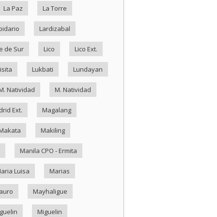
La Paz
La Torre
pidario
Lardizabal
e de Sur
Lico
Lico Ext.
isita
Lukbati
Lundayan
M. Natividad
M. Natividad
rid Ext.
Magalang
Makata
Makiling
Manila CPO - Ermita
aria Luisa
Marias
auro
Mayhaligue
guelin
Miguelin