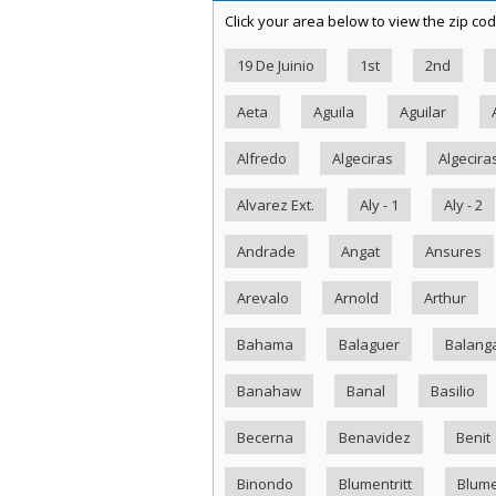
Click your area below to view the zip cod
19 De Juinio
1st
2nd
Aeta
Aguila
Aguilar
Alfredo
Algeciras
Algecira
Alvarez Ext.
Aly - 1
Aly - 2
Andrade
Angat
Ansures
Arevalo
Arnold
Arthur
Bahama
Balaguer
Balang
Banahaw
Banal
Basilio
Becerna
Benavidez
Benit
Binondo
Blumentritt
Blume