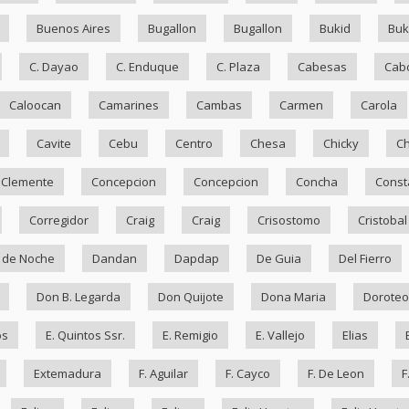
Buenos Aires
Bugallon
Bugallon
Bukid
Bu
C. Dayao
C. Enduque
C. Plaza
Cabesas
Cab
Caloocan
Camarines
Cambas
Carmen
Carola
Cavite
Cebu
Centro
Chesa
Chicky
Ch
Clemente
Concepcion
Concepcion
Concha
Const
Corregidor
Craig
Craig
Crisostomo
Cristobal
 de Noche
Dandan
Dapdap
De Guia
Del Fierro
Don B. Legarda
Don Quijote
Dona Maria
Doroteo
os
E. Quintos Ssr.
E. Remigio
E. Vallejo
Elias
Extemadura
F. Aguilar
F. Cayco
F. De Leon
F