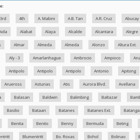
e:
3rd
4th
A. Mabini
A.B. Tan
A.R. Cruz
Abucay
Aida
Alabat
Alaya
Alcalde
Alcantara
Alegre
s
Almar
Almeda
Almeda
Alonzo
Altura Ext.
Aly - 3
Amarlanhague
Ambrocio
Ampioco
Ana
Antipolo
Antipolo
Antipolo
Antonio
Apitong
Arueross
Asturias
Atis
Aurora Blvd.
Avellana
a
Balasan
Baldwin
Balimbing
Baltazar
Bam
Basilio
Bataan
Batanes
Batanes Ext.
Batanga
Benita
Benito
Benny
Bermuda
Beting
ntritt
Blumentritt
Bo. Roxas
Bohol
Bolinao