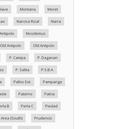
lave
Montana
Moret
Nao
Narcisa Rizal
Narra
Antipolo
Nicodemus
Old Antipolo
Old Antipolo
P. Campa
P. Daganan
es
P. Salita
P.S.B.A.
a
Paltoc Ext.
Pampanga
aste
Paterno
Patria
erla B
Perla C
Piedad
 Area (South)
Prudencio