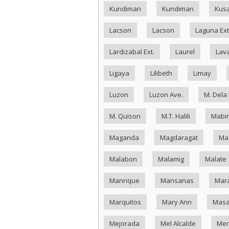
Kundiman
Kundiman
Kus
Lacson
Lacson
Laguna Ext
Lardizabal Ext.
Laurel
Lav
Ligaya
Lilibeth
Limay
Luzon
Luzon Ave.
M. Dela
M. Quison
M.T. Halili
Mabin
Maganda
Magdaragat
Ma
Malabon
Malamig
Malate
Manrique
Mansanas
Mar
Marquitos
Mary Ann
Masa
Mejorada
Mel Alcalde
Me