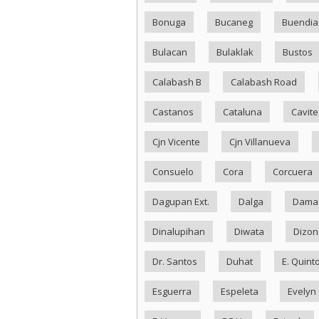
Bonuga
Bucaneg
Buendia
Bulacan
Bulaklak
Bustos
Calabash B
Calabash Road
Castanos
Cataluna
Cavite
Cjn Vicente
Cjn Villanueva
Consuelo
Cora
Corcuera
Dagupan Ext.
Dalga
Dama
Dinalupihan
Diwata
Dizon
Dr. Santos
Duhat
E. Quint
Esguerra
Espeleta
Evelyn