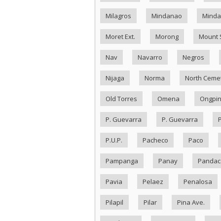
Milagros
Mindanao
Minda
Moret Ext.
Morong
Mount 
Nav
Navarro
Negros
Nijaga
Norma
North Ceme
Old Torres
Omena
Ongpi
P. Guevarra
P. Guevarra
P.U.P.
Pacheco
Paco
Pampanga
Panay
Pandac
Pavia
Pelaez
Penalosa
Pilapil
Pilar
Pina Ave.