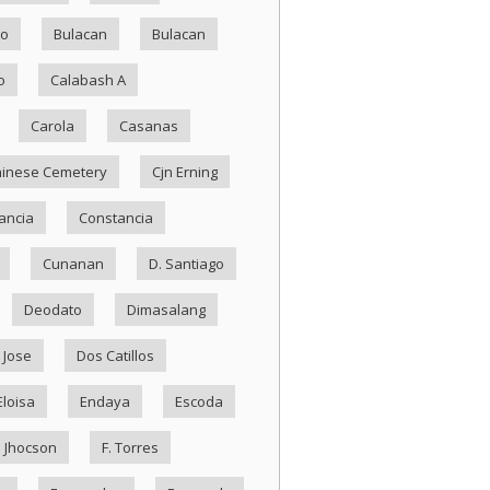
ko
Bulacan
Bulacan
o
Calabash A
Carola
Casanas
inese Cemetery
Cjn Erning
ancia
Constancia
Cunanan
D. Santiago
Deodato
Dimasalang
 Jose
Dos Catillos
Eloisa
Endaya
Escoda
. Jhocson
F. Torres