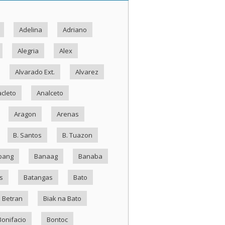
Adelina
Adriano
Alegria
Alex
Alvarado Ext.
Alvarez
cleto
Analceto
Aragon
Arenas
B. Santos
B. Tuazon
bang
Banaag
Banaba
s
Batangas
Bato
Betran
Biak na Bato
Bonifacio
Bontoc