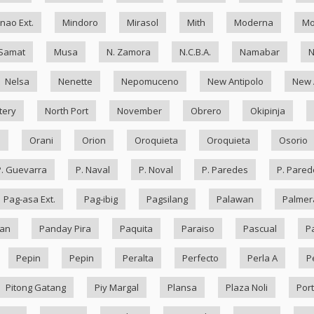
nao Ext.
Mindoro
Mirasol
Mith
Moderna
Mo
Samat
Musa
N. Zamora
N.C.B.A.
Namabar
Nelsa
Nenette
Nepomuceno
New Antipolo
New 
tery
North Port
November
Obrero
Okipinja
n
Orani
Orion
Oroquieta
Oroquieta
Osorio
P. Guevarra
P. Naval
P. Noval
P. Paredes
P. Pared
Pag-asa Ext.
Pag-ibig
Pagsilang
Palawan
Palmer
an
Panday Pira
Paquita
Paraiso
Pascual
P
Pepin
Pepin
Peralta
Perfecto
Perla A
P
Pitong Gatang
Piy Margal
Plansa
Plaza Noli
Port