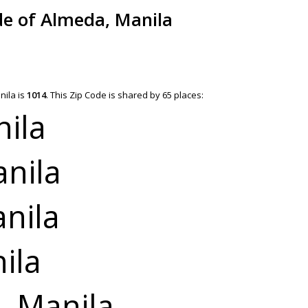
de of Almeda, Manila
nila is
1014
.
This Zip Code is shared by 65 places:
ila
anila
nila
ila
, Manila