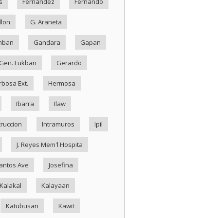
s
Fernandez
Fernando
llon
G. Araneta
mban
Gandara
Gapan
Gen. Lukban
Gerardo
rbosa Ext.
Hermosa
Ibarra
Ilaw
truccion
Intramuros
Ipil
J. Reyes Mem'l Hospita
antos Ave
Josefina
Kalakal
Kalayaan
Katubusan
Kawit