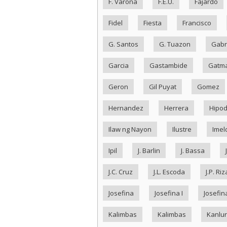
F. Varona
F.E.U.
Fajardo
Fidel
Fiesta
Francisco
G. Santos
G. Tuazon
Gabr
Garcia
Gastambide
Gatma
Geron
Gil Puyat
Gomez
Hernandez
Herrera
Hipo
Ilaw ng Nayon
Ilustre
Imel
Ipil
J. Barlin
J. Bassa
J.C. Cruz
J.L. Escoda
J.P. Riz
Josefina
Josefina I
Josefina
Kalimbas
Kalimbas
Kanlu