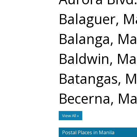
Balaguer, M
Balanga, Ma
Baldwin, Ma
Batangas, M
Becerna, Ma
View All »
Postal Places in Manila