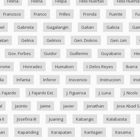
Felina
Felina
Felipa
Felix Huertas
Felix Huerta
Francisco
Franco
Frilles
Fronda
Fuente
Fu
iel
Gabriela
Gagalangin
Galian
Galicia
Ga
itan
Gelina
Gelinos
Gen. Diokno
Gen. Lim
Gov. Forbes
Guidor
Guillermo
Guyabano
He
drome
Honradez
Humabon
I. Delos Reyes
Ibarra
da
Infanta
Inferor
Inocencio
Instruccion
Ins
J. Fajardo
J. Fajardo Ext.
J. Figueroa
J. Luna
J. Nicols
al
Jacinto
Jaime
Javier
Jonathan
Jose Abad S
 II
Josefina III
Juaning
Kabangis
Kalabasita
ran
Kapanding
Karapatan
Karilagan
Kasama