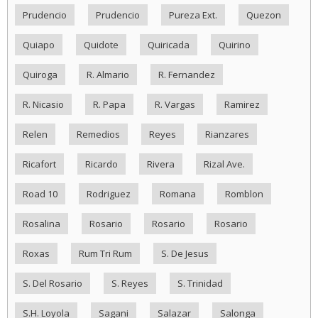
Prudencio
Prudencio
Pureza Ext.
Quezon
Quiapo
Quidote
Quiricada
Quirino
Quiroga
R. Almario
R. Fernandez
R. Nicasio
R. Papa
R. Vargas
Ramirez
Relen
Remedios
Reyes
Rianzares
Ricafort
Ricardo
Rivera
Rizal Ave.
Road 10
Rodriguez
Romana
Romblon
Rosalina
Rosario
Rosario
Rosario
Roxas
Rum Tri Rum
S. De Jesus
S. Del Rosario
S. Reyes
S. Trinidad
S.H. Loyola
Sagani
Salazar
Salonga