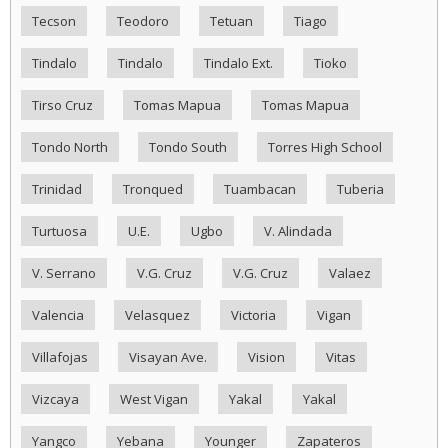
Tecson
Teodoro
Tetuan
Tiago
Tindalo
Tindalo
Tindalo Ext.
Tioko
Tirso Cruz
Tomas Mapua
Tomas Mapua
Tondo North
Tondo South
Torres High School
Trinidad
Tronqued
Tuambacan
Tuberia
Turtuosa
U.E.
Ugbo
V. Alindada
V. Serrano
V.G. Cruz
V.G. Cruz
Valaez
Valencia
Velasquez
Victoria
Vigan
Villafojas
Visayan Ave.
Vision
Vitas
Vizcaya
West Vigan
Yakal
Yakal
Yangco
Yebana
Younger
Zapateros