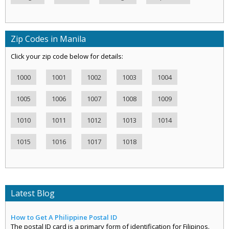
Zip Codes in Manila
Click your zip code below for details:
1000
1001
1002
1003
1004
1005
1006
1007
1008
1009
1010
1011
1012
1013
1014
1015
1016
1017
1018
Latest Blog
How to Get A Philippine Postal ID
The postal ID card is a primary form of identification for Filipinos.