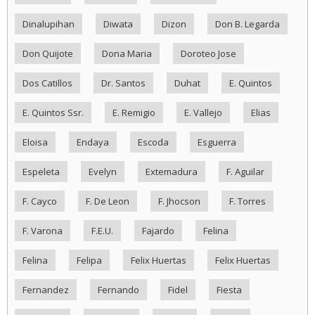
Dinalupihan
Diwata
Dizon
Don B. Legarda
Don Quijote
Dona Maria
Doroteo Jose
Dos Catillos
Dr. Santos
Duhat
E. Quintos
E. Quintos Ssr.
E. Remigio
E. Vallejo
Elias
Eloisa
Endaya
Escoda
Esguerra
Espeleta
Evelyn
Extemadura
F. Aguilar
F. Cayco
F. De Leon
F. Jhocson
F. Torres
F. Varona
F.E.U.
Fajardo
Felina
Felina
Felipa
Felix Huertas
Felix Huertas
Fernandez
Fernando
Fidel
Fiesta