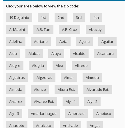
Click your area below to view the zip code:
19 De Juinio
1st
2nd
3rd
4th
A. Mabini
A.B. Tan
A.R. Cruz
Abucay
Adelina
Adriano
Aeta
Aguila
Aguilar
Aida
Alabat
Alaya
Alcalde
Alcantara
Alegre
Alegria
Alex
Alfredo
Algeciras
Algeciras
Almar
Almeda
Almeda
Alonzo
Altura Ext.
Alvarado Ext.
Alvarez
Alvarez Ext.
Aly - 1
Aly - 2
Aly - 3
Amarlanhague
Ambrocio
Ampioco
Anacleto
Analceto
Andrade
Angat