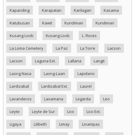
Kapanding
Karapatan
Karilagan
Kasama
Katubusan
Kawit
Kundiman
Kundiman
Kusang Loob
Kusang Loob
L. Roces
La Loma Cemetery
La Paz
La Torre
Lacson
Lacson
Laguna Ext.
Lallana
Langit
Laong Nasa
Laong-Laan
Lapidario
Lardizabal
Lardizabal Ext.
Laurel
Lavanderos
Laxamana
Legarda
Leo
Leyte
Leyte de Sur
Lico
Lico Ext.
Ligaya
Lilibeth
Limay
Linampas