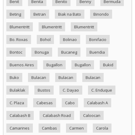
Benit
Benita
Benito
Benny
Bermuda
Beting
Betran
Biak na Bato
Binondo
Blumentritt
Blumentritt
Blumentritt
Bo. Roxas
Bohol
Bolinao
Bonifacio
Bontoc
Bonuga
Bucaneg
Buendia
Buenos Aires
Bugallon
Bugallon
Bukid
Buko
Bulacan
Bulacan
Bulacan
Bulaklak
Bustos
C. Dayao
C. Enduque
C. Plaza
Cabesas
Cabo
Calabash A
Calabash B
Calabash Road
Caloocan
Camarines
Cambas
Carmen
Carola