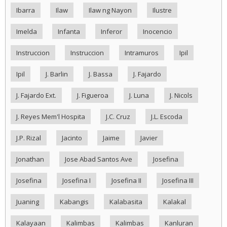
Ibarra
Ilaw
Ilaw ng Nayon
Ilustre
Imelda
Infanta
Inferor
Inocencio
Instruccion
Instruccion
Intramuros
Ipil
Ipil
J. Barlin
J. Bassa
J. Fajardo
J. Fajardo Ext.
J. Figueroa
J. Luna
J. Nicols
J. Reyes Mem'l Hospita
J.C. Cruz
J.L. Escoda
J.P. Rizal
Jacinto
Jaime
Javier
Jonathan
Jose Abad Santos Ave
Josefina
Josefina
Josefina I
Josefina II
Josefina III
Juaning
Kabangis
Kalabasita
Kalakal
Kalayaan
Kalimbas
Kalimbas
Kanluran