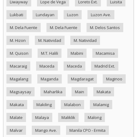
Liwayway
Lope de Vega
Loreto Ext.
Luisita
Lukbati
Lundayan
Luzon
Luzon Ave.
M. Dela Fuente
M. Dela Fuente
M. Delos Santos
M. Hizon
M. Natividad
M. Natividad
M. Quison
M.T. Halili
Mabini
Macamisa
Macaraig
Maceda
Maceda
Madrid Ext.
Magalang
Maganda
Magdaragat
Maginoo
Magsaysay
Maharlika
Main
Makata
Makata
Makiling
Malabon
Malamig
Malate
Malaya
Maliklik
Malong
Malvar
Mango Ave.
Manila CPO - Ermita