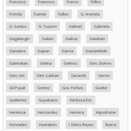
Francisco
Francisco
Franco
Frilles
Fronda
Fuente
Fullon
G. Araneta
G. Santos
G. Tuazon
Gabriel
Gabriela
Gagalangin
Galian
Galicia
Gamban
Gandara
Gapan
Garcia
Gastambide
Gatmaitan
Gelina
Gelinos
Gen. Diokno
Gen. Lim
Gen. Lukban
Gerardo
Geron
Gil Puyat
Gomez
Gov. Forbes
Guidor
Guillermo
Guyabano
Herbosa Ext.
Hermosa
Hernandez
Herrera
Hipodrome
Honradez
Humabon
I. Delos Reyes
Ibarra