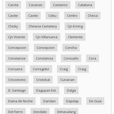
Carola
Casanas
Castanos
Cataluna
Cavite
Cavite
Cebu
Centro
Chesa
Chicky
Chinese Cemetery
Cjn Erning
Cjn Vicente
Cjn Villanueva
Clemente
Concepcion
Concepcion
Concha
Constancia
Constancia
Consuelo
Cora
Corcuera
Corregidor
Craig
Craig
Crisostomo
Cristobal
Cunanan
D. Santiago
Dagupan Ext.
Dalga
Dama de Noche
Dandan
Dapdap
De Guia
Del Fierro
Deodato
Dimasalang