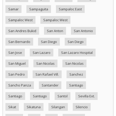
Samar
Sampaguita
Sampaloc East
Sampaloc West
Sampaloc West
San Andres Bukid
San Anton
San Antonio
San Bernardo
San Diego
San Diego
San Jose
San Lazaro
San Lazaro Hospital
San Miguel
San Nicolas
San Nicolas
San Pedro
San Rafael Vill.
Sanchez
Sancho Panza
Santander
Santiago
Santiago
Santiago
Santol
Sevilla Ext.
Sikat
Sikatuna
Silangan
Silencio