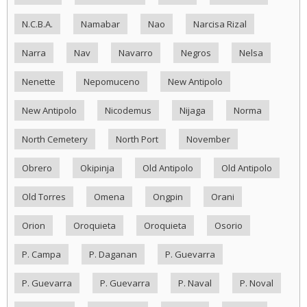
N.C.B.A.
Namabar
Nao
Narcisa Rizal
Narra
Nav
Navarro
Negros
Nelsa
Nenette
Nepomuceno
New Antipolo
New Antipolo
Nicodemus
Nijaga
Norma
North Cemetery
North Port
November
Obrero
Okipinja
Old Antipolo
Old Antipolo
Old Torres
Omena
Ongpin
Orani
Orion
Oroquieta
Oroquieta
Osorio
P. Campa
P. Daganan
P. Guevarra
P. Guevarra
P. Guevarra
P. Naval
P. Noval