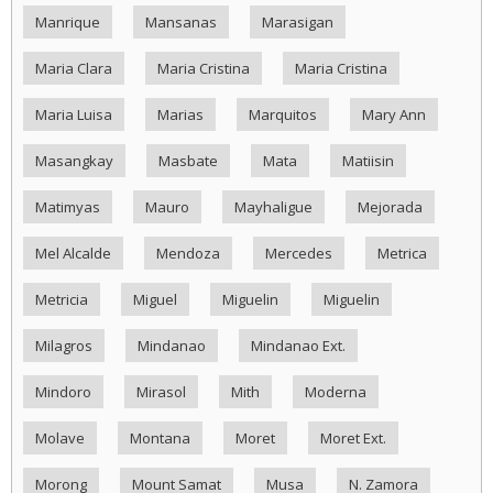
Manrique
Mansanas
Marasigan
Maria Clara
Maria Cristina
Maria Cristina
Maria Luisa
Marias
Marquitos
Mary Ann
Masangkay
Masbate
Mata
Matiisin
Matimyas
Mauro
Mayhaligue
Mejorada
Mel Alcalde
Mendoza
Mercedes
Metrica
Metricia
Miguel
Miguelin
Miguelin
Milagros
Mindanao
Mindanao Ext.
Mindoro
Mirasol
Mith
Moderna
Molave
Montana
Moret
Moret Ext.
Morong
Mount Samat
Musa
N. Zamora