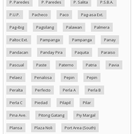
P. Paredes
P. Paredes
P. Salita
P.S.B.A.
P.U.P.
Pacheco
Paco
Pag-asa Ext.
Pag-ibig
Pagsilang
Palawan
Palmera
Paltoc Ext.
Pampanga
Pampanga
Panay
Pandacan
Panday Pira
Paquita
Paraiso
Pascual
Paste
Paterno
Patria
Pavia
Pelaez
Penalosa
Pepin
Pepin
Peralta
Perfecto
Perla A
Perla B
Perla C
Piedad
Pilapil
Pilar
Pina Ave.
Pitong Gatang
Piy Margal
Plansa
Plaza Noli
Port Area (South)