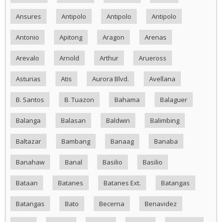
Ansures
Antipolo
Antipolo
Antipolo
Antonio
Apitong
Aragon
Arenas
Arevalo
Arnold
Arthur
Arueross
Asturias
Atis
Aurora Blvd.
Avellana
B. Santos
B. Tuazon
Bahama
Balaguer
Balanga
Balasan
Baldwin
Balimbing
Baltazar
Bambang
Banaag
Banaba
Banahaw
Banal
Basilio
Basilio
Bataan
Batanes
Batanes Ext.
Batangas
Batangas
Bato
Becerna
Benavidez