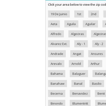
Click your area below to view the zip cod
19 De Juinio
1st
2nd
Aeta
Aguila
Aguilar
Alfredo
Algeciras
Algecira
Alvarez Ext.
Aly - 1
Aly - 2
Andrade
Angat
Ansures
Arevalo
Arnold
Arthur
Bahama
Balaguer
Balang
Banahaw
Banal
Basilio
Becerna
Benavidez
Benit
Binondo
Blumentritt
Blume