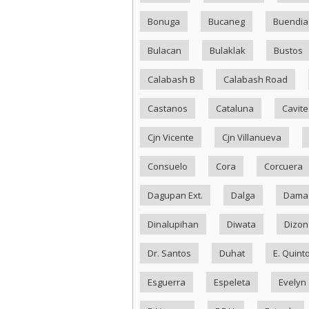
Bonuga
Bucaneg
Buendia
Bulacan
Bulaklak
Bustos
Calabash B
Calabash Road
Castanos
Cataluna
Cavite
Cjn Vicente
Cjn Villanueva
Consuelo
Cora
Corcuera
Dagupan Ext.
Dalga
Dama
Dinalupihan
Diwata
Dizon
Dr. Santos
Duhat
E. Quint
Esguerra
Espeleta
Evelyn