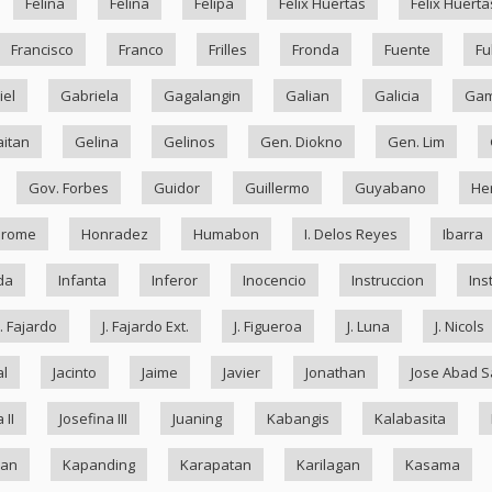
Felina
Felina
Felipa
Felix Huertas
Felix Huerta
Francisco
Franco
Frilles
Fronda
Fuente
Fu
iel
Gabriela
Gagalangin
Galian
Galicia
Ga
itan
Gelina
Gelinos
Gen. Diokno
Gen. Lim
Gov. Forbes
Guidor
Guillermo
Guyabano
He
drome
Honradez
Humabon
I. Delos Reyes
Ibarra
da
Infanta
Inferor
Inocencio
Instruccion
Ins
J. Fajardo
J. Fajardo Ext.
J. Figueroa
J. Luna
J. Nicols
al
Jacinto
Jaime
Javier
Jonathan
Jose Abad S
 II
Josefina III
Juaning
Kabangis
Kalabasita
ran
Kapanding
Karapatan
Karilagan
Kasama