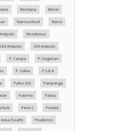
lave
Montana
Moret
Nao
Narcisa Rizal
Narra
Antipolo
Nicodemus
Old Antipolo
Old Antipolo
P. Campa
P. Daganan
es
P. Salita
P.S.B.A.
a
Paltoc Ext.
Pampanga
aste
Paterno
Patria
erla B
Perla C
Piedad
 Area (South)
Prudencio