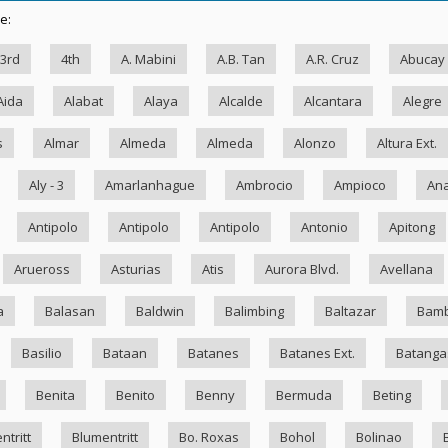
e:
3rd
4th
A. Mabini
A.B. Tan
A.R. Cruz
Abucay
Aida
Alabat
Alaya
Alcalde
Alcantara
Alegre
s
Almar
Almeda
Almeda
Alonzo
Altura Ext.
Aly - 3
Amarlanhague
Ambrocio
Ampioco
Ana
Antipolo
Antipolo
Antipolo
Antonio
Apitong
Arueross
Asturias
Atis
Aurora Blvd.
Avellana
a
Balasan
Baldwin
Balimbing
Baltazar
Bam
Basilio
Bataan
Batanes
Batanes Ext.
Batanga
Benita
Benito
Benny
Bermuda
Beting
ntritt
Blumentritt
Bo. Roxas
Bohol
Bolinao