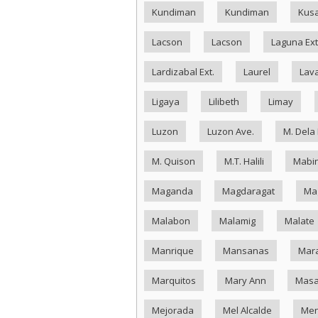
Kundiman
Kundiman
Kus
Lacson
Lacson
Laguna Ext
Lardizabal Ext.
Laurel
Lav
Ligaya
Lilibeth
Limay
Luzon
Luzon Ave.
M. Dela
M. Quison
M.T. Halili
Mabin
Maganda
Magdaragat
Ma
Malabon
Malamig
Malate
Manrique
Mansanas
Mar
Marquitos
Mary Ann
Masa
Mejorada
Mel Alcalde
Me