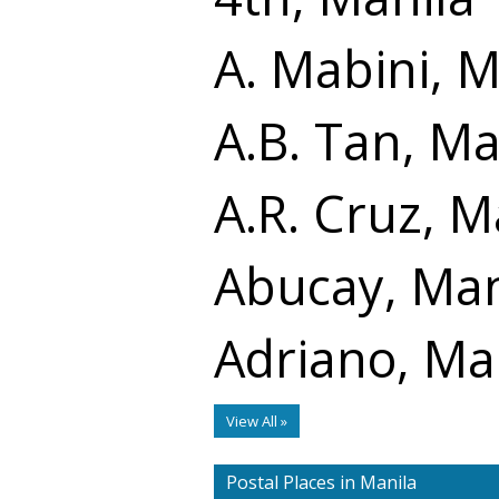
A. Mabini, M
A.B. Tan, Ma
A.R. Cruz, M
Abucay, Man
Adriano, Ma
View All »
Postal Places in Manila