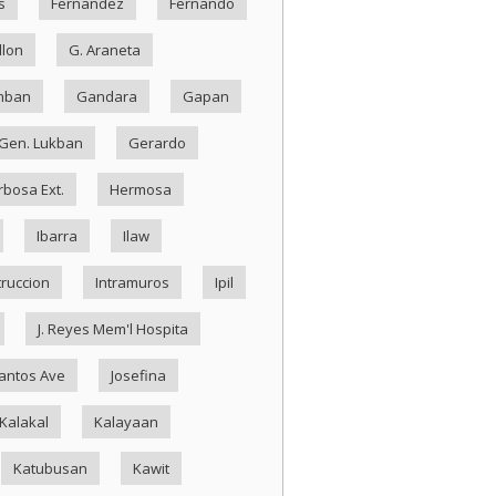
s
Fernandez
Fernando
llon
G. Araneta
mban
Gandara
Gapan
Gen. Lukban
Gerardo
rbosa Ext.
Hermosa
Ibarra
Ilaw
truccion
Intramuros
Ipil
J. Reyes Mem'l Hospita
antos Ave
Josefina
Kalakal
Kalayaan
Katubusan
Kawit