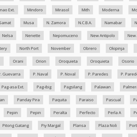
nao Ext.
Mindoro
Mirasol
Mith
Moderna
Mo
Samat
Musa
N. Zamora
N.C.B.A.
Namabar
Nelsa
Nenette
Nepomuceno
New Antipolo
New 
tery
North Port
November
Obrero
Okipinja
n
Orani
Orion
Oroquieta
Oroquieta
Osorio
P. Guevarra
P. Naval
P. Noval
P. Paredes
P. Pared
Pag-asa Ext.
Pag-ibig
Pagsilang
Palawan
Palmer
an
Panday Pira
Paquita
Paraiso
Pascual
P
Pepin
Pepin
Peralta
Perfecto
Perla A
P
Pitong Gatang
Piy Margal
Plansa
Plaza Noli
Port