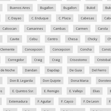
Buenos Aires
Bugallon
Bugallon
Bukid
Bu
C. Dayao
C. Enduque
C. Plaza
Cabesas
Cab
Caloocan
Camarines
Cambas
Carmen
Carola
Cavite
Cebu
Centro
Chesa
Chicky
Ch
Clemente
Concepcion
Concepcion
Concha
Const
Corregidor
Craig
Craig
Crisostomo
Cristobal
 de Noche
Dandan
Dapdap
De Guia
Del Fierro
Don B. Legarda
Don Quijote
Dona Maria
Doroteo
os
E. Quintos Ssr.
E. Remigio
E. Vallejo
Elias
Extemadura
F. Aguilar
F. Cayco
F. De Leon
F