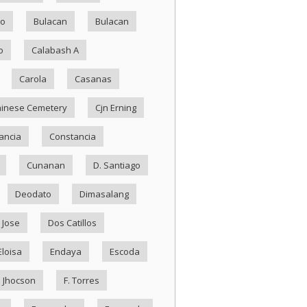
ko
Bulacan
Bulacan
o
Calabash A
Carola
Casanas
inese Cemetery
Cjn Erning
ancia
Constancia
Cunanan
D. Santiago
Deodato
Dimasalang
 Jose
Dos Catillos
Eloisa
Endaya
Escoda
. Jhocson
F. Torres