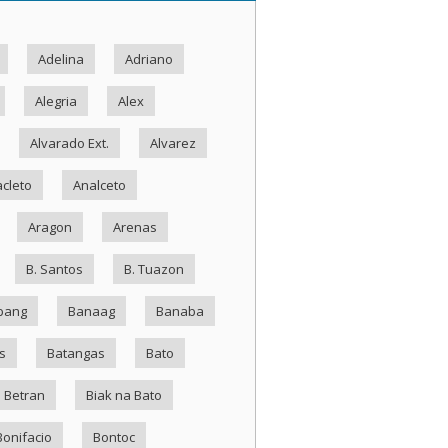
Adelina
Adriano
Alegria
Alex
Alvarado Ext.
Alvarez
cleto
Analceto
Aragon
Arenas
B. Santos
B. Tuazon
bang
Banaag
Banaba
s
Batangas
Bato
Betran
Biak na Bato
Bonifacio
Bontoc