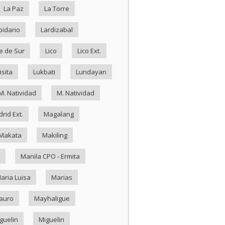
La Paz
La Torre
pidario
Lardizabal
e de Sur
Lico
Lico Ext.
isita
Lukbati
Lundayan
M. Natividad
M. Natividad
rid Ext.
Magalang
Makata
Makiling
Manila CPO - Ermita
aria Luisa
Marias
auro
Mayhaligue
guelin
Miguelin