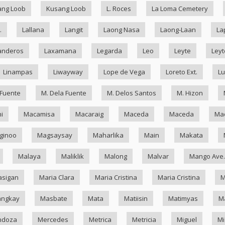
ang Loob
Kusang Loob
L. Roces
La Loma Cemetery
.
Lallana
Langit
Laong Nasa
Laong-Laan
La
anderos
Laxamana
Legarda
Leo
Leyte
Leyt
Linampas
Liwayway
Lope de Vega
Loreto Ext.
Lu
 Fuente
M. Dela Fuente
M. Delos Santos
M. Hizon
i
Macamisa
Macaraig
Maceda
Maceda
Mad
ginoo
Magsaysay
Maharlika
Main
Makata
Malaya
Maliklik
Malong
Malvar
Mango Ave.
asigan
Maria Clara
Maria Cristina
Maria Cristina
M
ngkay
Masbate
Mata
Matiisin
Matimyas
M
ndoza
Mercedes
Metrica
Metricia
Miguel
Mi