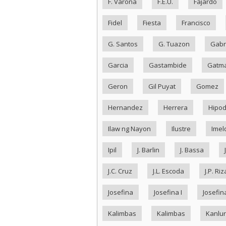
F. Varona
F.E.U.
Fajardo
Fidel
Fiesta
Francisco
G. Santos
G. Tuazon
Gabr
Garcia
Gastambide
Gatma
Geron
Gil Puyat
Gomez
Hernandez
Herrera
Hipo
Ilaw ng Nayon
Ilustre
Imel
Ipil
J. Barlin
J. Bassa
J.C. Cruz
J.L. Escoda
J.P. Riz
Josefina
Josefina I
Josefina
Kalimbas
Kalimbas
Kanlu