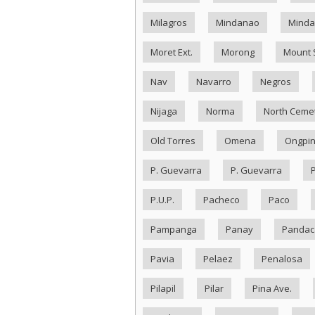
Milagros
Mindanao
Minda
Moret Ext.
Morong
Mount 
Nav
Navarro
Negros
Nijaga
Norma
North Ceme
Old Torres
Omena
Ongpi
P. Guevarra
P. Guevarra
P.U.P.
Pacheco
Paco
Pampanga
Panay
Pandac
Pavia
Pelaez
Penalosa
Pilapil
Pilar
Pina Ave.