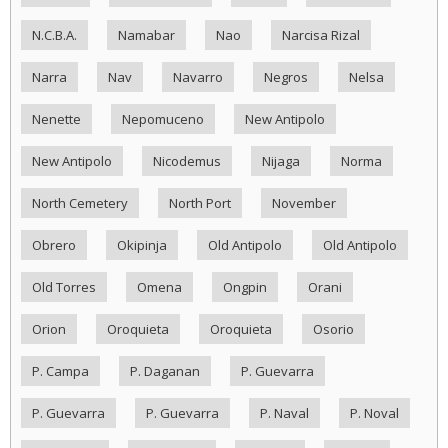
N.C.B.A.
Namabar
Nao
Narcisa Rizal
Narra
Nav
Navarro
Negros
Nelsa
Nenette
Nepomuceno
New Antipolo
New Antipolo
Nicodemus
Nijaga
Norma
North Cemetery
North Port
November
Obrero
Okipinja
Old Antipolo
Old Antipolo
Old Torres
Omena
Ongpin
Orani
Orion
Oroquieta
Oroquieta
Osorio
P. Campa
P. Daganan
P. Guevarra
P. Guevarra
P. Guevarra
P. Naval
P. Noval