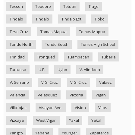
Tecson
Teodoro
Tetuan
Tiago
Tindalo
Tindalo
Tindalo Ext.
Tioko
Tirso Cruz
Tomas Mapua
Tomas Mapua
Tondo North
Tondo South
Torres High School
Trinidad
Tronqued
Tuambacan
Tuberia
Turtuosa
U.E.
Ugbo
V. Alindada
V. Serrano
V.G. Cruz
V.G. Cruz
Valaez
Valencia
Velasquez
Victoria
Vigan
Villafojas
Visayan Ave.
Vision
Vitas
Vizcaya
West Vigan
Yakal
Yakal
Yangco
Yebana
Younger
Zapateros