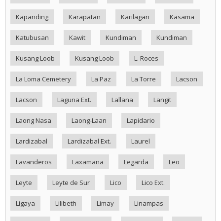
Kapanding
Karapatan
Karilagan
Kasama
Katubusan
Kawit
Kundiman
Kundiman
Kusang Loob
Kusang Loob
L. Roces
La Loma Cemetery
La Paz
La Torre
Lacson
Lacson
Laguna Ext.
Lallana
Langit
Laong Nasa
Laong-Laan
Lapidario
Lardizabal
Lardizabal Ext.
Laurel
Lavanderos
Laxamana
Legarda
Leo
Leyte
Leyte de Sur
Lico
Lico Ext.
Ligaya
Lilibeth
Limay
Linampas