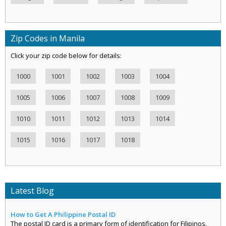
Zip Codes in Manila
Click your zip code below for details:
1000
1001
1002
1003
1004
1005
1006
1007
1008
1009
1010
1011
1012
1013
1014
1015
1016
1017
1018
Latest Blog
How to Get A Philippine Postal ID
The postal ID card is a primary form of identification for Filipinos.