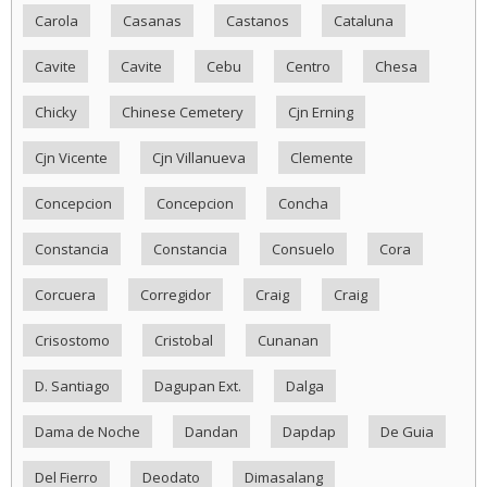
Carola
Casanas
Castanos
Cataluna
Cavite
Cavite
Cebu
Centro
Chesa
Chicky
Chinese Cemetery
Cjn Erning
Cjn Vicente
Cjn Villanueva
Clemente
Concepcion
Concepcion
Concha
Constancia
Constancia
Consuelo
Cora
Corcuera
Corregidor
Craig
Craig
Crisostomo
Cristobal
Cunanan
D. Santiago
Dagupan Ext.
Dalga
Dama de Noche
Dandan
Dapdap
De Guia
Del Fierro
Deodato
Dimasalang