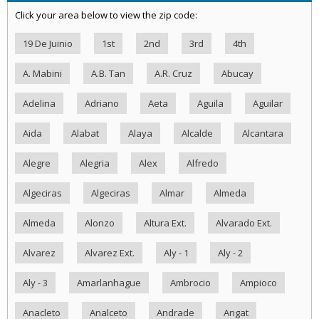
Click your area below to view the zip code:
19 De Juinio
1st
2nd
3rd
4th
A. Mabini
A.B. Tan
A.R. Cruz
Abucay
Adelina
Adriano
Aeta
Aguila
Aguilar
Aida
Alabat
Alaya
Alcalde
Alcantara
Alegre
Alegria
Alex
Alfredo
Algeciras
Algeciras
Almar
Almeda
Almeda
Alonzo
Altura Ext.
Alvarado Ext.
Alvarez
Alvarez Ext.
Aly - 1
Aly - 2
Aly - 3
Amarlanhague
Ambrocio
Ampioco
Anacleto
Analceto
Andrade
Angat