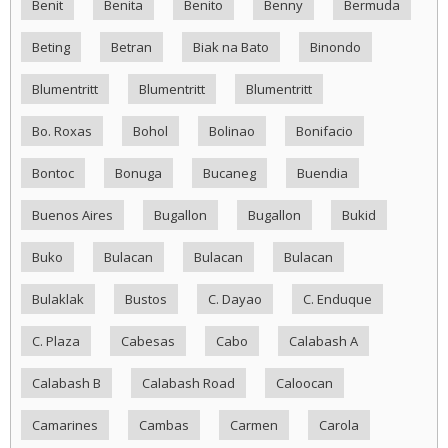
Benit
Benita
Benito
Benny
Bermuda
Beting
Betran
Biak na Bato
Binondo
Blumentritt
Blumentritt
Blumentritt
Bo. Roxas
Bohol
Bolinao
Bonifacio
Bontoc
Bonuga
Bucaneg
Buendia
Buenos Aires
Bugallon
Bugallon
Bukid
Buko
Bulacan
Bulacan
Bulacan
Bulaklak
Bustos
C. Dayao
C. Enduque
C. Plaza
Cabesas
Cabo
Calabash A
Calabash B
Calabash Road
Caloocan
Camarines
Cambas
Carmen
Carola