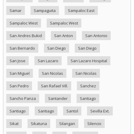
Samar
Sampaguita
Sampaloc East
Sampaloc West
Sampaloc West
San Andres Bukid
San Anton
San Antonio
San Bernardo
San Diego
San Diego
San Jose
San Lazaro
San Lazaro Hospital
San Miguel
San Nicolas
San Nicolas
San Pedro
San Rafael Vill.
Sanchez
Sancho Panza
Santander
Santiago
Santiago
Santiago
Santol
Sevilla Ext.
Sikat
Sikatuna
Silangan
Silencio