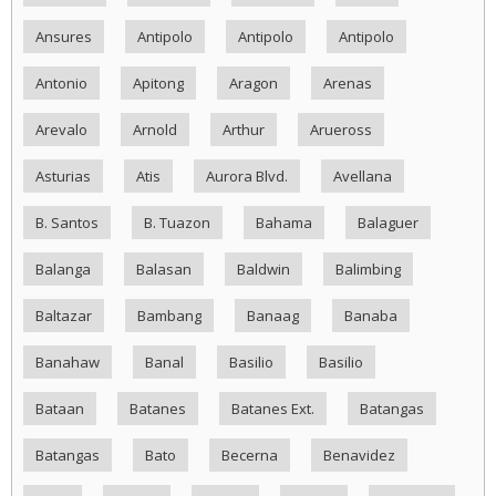
Ansures
Antipolo
Antipolo
Antipolo
Antonio
Apitong
Aragon
Arenas
Arevalo
Arnold
Arthur
Arueross
Asturias
Atis
Aurora Blvd.
Avellana
B. Santos
B. Tuazon
Bahama
Balaguer
Balanga
Balasan
Baldwin
Balimbing
Baltazar
Bambang
Banaag
Banaba
Banahaw
Banal
Basilio
Basilio
Bataan
Batanes
Batanes Ext.
Batangas
Batangas
Bato
Becerna
Benavidez