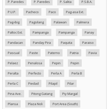
P. Paredes
P. Paredes
P. Salita
P.S.B.A.
P.U.P.
Pacheco
Paco
Pag-asa Ext.
Pag-ibig
Pagsilang
Palawan
Palmera
Paltoc Ext.
Pampanga
Pampanga
Panay
Pandacan
Panday Pira
Paquita
Paraiso
Pascual
Paste
Paterno
Patria
Pavia
Pelaez
Penalosa
Pepin
Pepin
Peralta
Perfecto
Perla A
Perla B
Perla C
Piedad
Pilapil
Pilar
Pina Ave.
Pitong Gatang
Piy Margal
Plansa
Plaza Noli
Port Area (South)