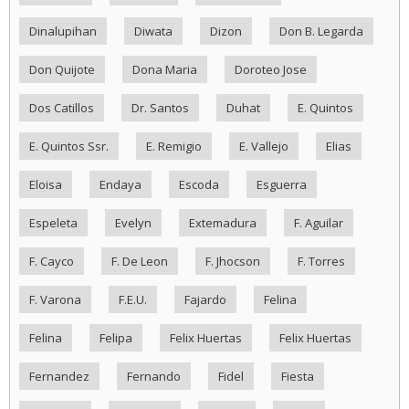
Dinalupihan
Diwata
Dizon
Don B. Legarda
Don Quijote
Dona Maria
Doroteo Jose
Dos Catillos
Dr. Santos
Duhat
E. Quintos
E. Quintos Ssr.
E. Remigio
E. Vallejo
Elias
Eloisa
Endaya
Escoda
Esguerra
Espeleta
Evelyn
Extemadura
F. Aguilar
F. Cayco
F. De Leon
F. Jhocson
F. Torres
F. Varona
F.E.U.
Fajardo
Felina
Felina
Felipa
Felix Huertas
Felix Huertas
Fernandez
Fernando
Fidel
Fiesta