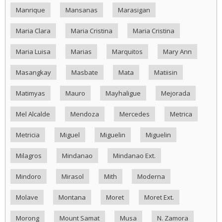
Manrique
Mansanas
Marasigan
Maria Clara
Maria Cristina
Maria Cristina
Maria Luisa
Marias
Marquitos
Mary Ann
Masangkay
Masbate
Mata
Matiisin
Matimyas
Mauro
Mayhaligue
Mejorada
Mel Alcalde
Mendoza
Mercedes
Metrica
Metricia
Miguel
Miguelin
Miguelin
Milagros
Mindanao
Mindanao Ext.
Mindoro
Mirasol
Mith
Moderna
Molave
Montana
Moret
Moret Ext.
Morong
Mount Samat
Musa
N. Zamora