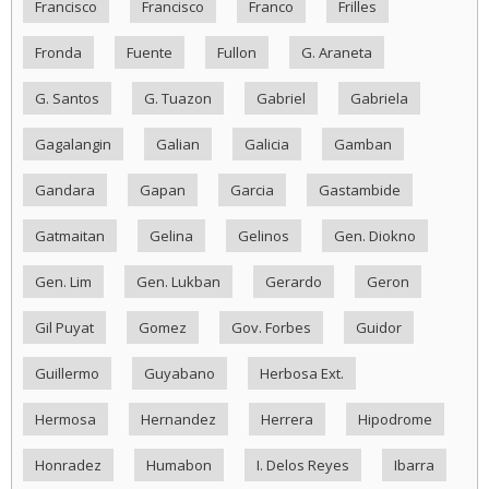
Francisco
Francisco
Franco
Frilles
Fronda
Fuente
Fullon
G. Araneta
G. Santos
G. Tuazon
Gabriel
Gabriela
Gagalangin
Galian
Galicia
Gamban
Gandara
Gapan
Garcia
Gastambide
Gatmaitan
Gelina
Gelinos
Gen. Diokno
Gen. Lim
Gen. Lukban
Gerardo
Geron
Gil Puyat
Gomez
Gov. Forbes
Guidor
Guillermo
Guyabano
Herbosa Ext.
Hermosa
Hernandez
Herrera
Hipodrome
Honradez
Humabon
I. Delos Reyes
Ibarra