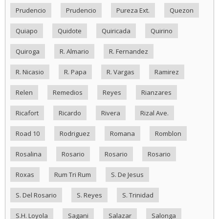
Prudencio
Prudencio
Pureza Ext.
Quezon
Quiapo
Quidote
Quiricada
Quirino
Quiroga
R. Almario
R. Fernandez
R. Nicasio
R. Papa
R. Vargas
Ramirez
Relen
Remedios
Reyes
Rianzares
Ricafort
Ricardo
Rivera
Rizal Ave.
Road 10
Rodriguez
Romana
Romblon
Rosalina
Rosario
Rosario
Rosario
Roxas
Rum Tri Rum
S. De Jesus
S. Del Rosario
S. Reyes
S. Trinidad
S.H. Loyola
Sagani
Salazar
Salonga