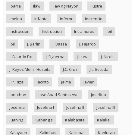
Ibarra
Ilaw
Ilaw ng Nayon
Ilustre
Imelda
Infanta
Inferor
Inocencio
Instruccion
Instruccion
Intramuros
Ipil
Ipil
J. Barlin
J. Bassa
J. Fajardo
J. Fajardo Ext.
J. Figueroa
J. Luna
J. Nicols
J. Reyes Mem'l Hospita
J.C. Cruz
J.L. Escoda
J.P. Rizal
Jacinto
Jaime
Javier
Jonathan
Jose Abad Santos Ave
Josefina
Josefina
Josefina I
Josefina II
Josefina III
Juaning
Kabangis
Kalabasita
Kalakal
Kalayaan
Kalimbas
Kalimbas
Kanluran