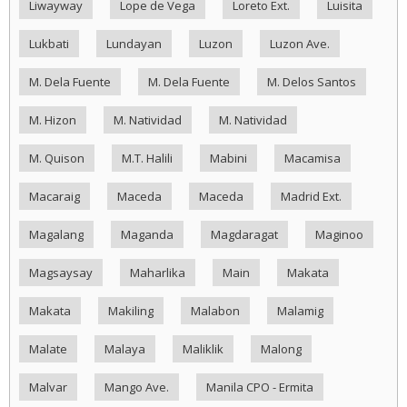
Liwayway
Lope de Vega
Loreto Ext.
Luisita
Lukbati
Lundayan
Luzon
Luzon Ave.
M. Dela Fuente
M. Dela Fuente
M. Delos Santos
M. Hizon
M. Natividad
M. Natividad
M. Quison
M.T. Halili
Mabini
Macamisa
Macaraig
Maceda
Maceda
Madrid Ext.
Magalang
Maganda
Magdaragat
Maginoo
Magsaysay
Maharlika
Main
Makata
Makata
Makiling
Malabon
Malamig
Malate
Malaya
Maliklik
Malong
Malvar
Mango Ave.
Manila CPO - Ermita