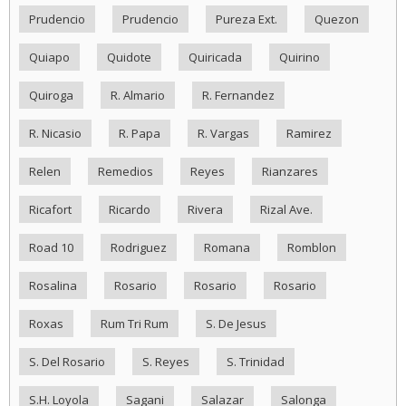
Prudencio
Prudencio
Pureza Ext.
Quezon
Quiapo
Quidote
Quiricada
Quirino
Quiroga
R. Almario
R. Fernandez
R. Nicasio
R. Papa
R. Vargas
Ramirez
Relen
Remedios
Reyes
Rianzares
Ricafort
Ricardo
Rivera
Rizal Ave.
Road 10
Rodriguez
Romana
Romblon
Rosalina
Rosario
Rosario
Rosario
Roxas
Rum Tri Rum
S. De Jesus
S. Del Rosario
S. Reyes
S. Trinidad
S.H. Loyola
Sagani
Salazar
Salonga