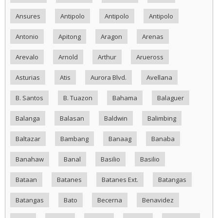
Ansures
Antipolo
Antipolo
Antipolo
Antonio
Apitong
Aragon
Arenas
Arevalo
Arnold
Arthur
Arueross
Asturias
Atis
Aurora Blvd.
Avellana
B. Santos
B. Tuazon
Bahama
Balaguer
Balanga
Balasan
Baldwin
Balimbing
Baltazar
Bambang
Banaag
Banaba
Banahaw
Banal
Basilio
Basilio
Bataan
Batanes
Batanes Ext.
Batangas
Batangas
Bato
Becerna
Benavidez