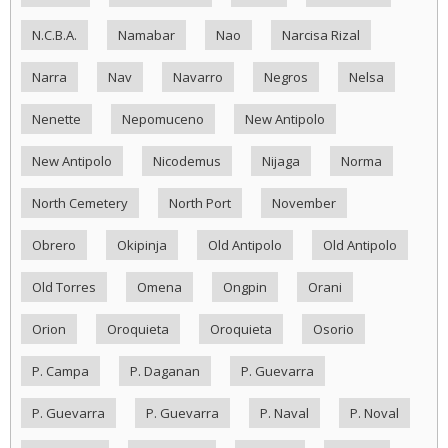
N.C.B.A.
Namabar
Nao
Narcisa Rizal
Narra
Nav
Navarro
Negros
Nelsa
Nenette
Nepomuceno
New Antipolo
New Antipolo
Nicodemus
Nijaga
Norma
North Cemetery
North Port
November
Obrero
Okipinja
Old Antipolo
Old Antipolo
Old Torres
Omena
Ongpin
Orani
Orion
Oroquieta
Oroquieta
Osorio
P. Campa
P. Daganan
P. Guevarra
P. Guevarra
P. Guevarra
P. Naval
P. Noval