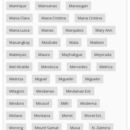
Manrique
Mansanas
Marasigan
Maria Clara
Maria Cristina
Maria Cristina
Maria Luisa
Marias
Marquitos
Mary Ann
Masangkay
Masbate
Mata
Matiisin
Matimyas
Mauro
Mayhaligue
Mejorada
Mel Alcalde
Mendoza
Mercedes
Metrica
Metricia
Miguel
Miguelin
Miguelin
Milagros
Mindanao
Mindanao Ext.
Mindoro
Mirasol
Mith
Moderna
Molave
Montana
Moret
Moret Ext.
Morong
Mount Samat
Musa
N. Zamora