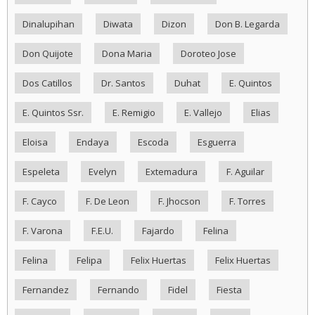
Dinalupihan
Diwata
Dizon
Don B. Legarda
Don Quijote
Dona Maria
Doroteo Jose
Dos Catillos
Dr. Santos
Duhat
E. Quintos
E. Quintos Ssr.
E. Remigio
E. Vallejo
Elias
Eloisa
Endaya
Escoda
Esguerra
Espeleta
Evelyn
Extemadura
F. Aguilar
F. Cayco
F. De Leon
F. Jhocson
F. Torres
F. Varona
F.E.U.
Fajardo
Felina
Felina
Felipa
Felix Huertas
Felix Huertas
Fernandez
Fernando
Fidel
Fiesta