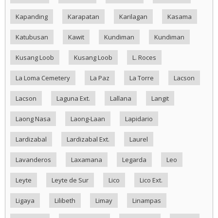
Kapanding
Karapatan
Karilagan
Kasama
Katubusan
Kawit
Kundiman
Kundiman
Kusang Loob
Kusang Loob
L. Roces
La Loma Cemetery
La Paz
La Torre
Lacson
Lacson
Laguna Ext.
Lallana
Langit
Laong Nasa
Laong-Laan
Lapidario
Lardizabal
Lardizabal Ext.
Laurel
Lavanderos
Laxamana
Legarda
Leo
Leyte
Leyte de Sur
Lico
Lico Ext.
Ligaya
Lilibeth
Limay
Linampas