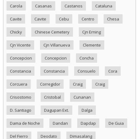
Carola
Casanas
Castanos
Cataluna
Cavite
Cavite
Cebu
Centro
Chesa
Chicky
Chinese Cemetery
Cjn Erning
Cjn Vicente
Cjn Villanueva
Clemente
Concepcion
Concepcion
Concha
Constancia
Constancia
Consuelo
Cora
Corcuera
Corregidor
Craig
Craig
Crisostomo
Cristobal
Cunanan
D. Santiago
Dagupan Ext.
Dalga
Dama de Noche
Dandan
Dapdap
De Guia
Del Fierro
Deodato
Dimasalang