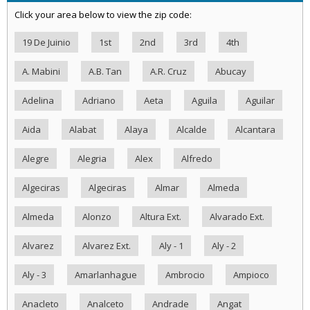
Click your area below to view the zip code:
19 De Juinio
1st
2nd
3rd
4th
A. Mabini
A.B. Tan
A.R. Cruz
Abucay
Adelina
Adriano
Aeta
Aguila
Aguilar
Aida
Alabat
Alaya
Alcalde
Alcantara
Alegre
Alegria
Alex
Alfredo
Algeciras
Algeciras
Almar
Almeda
Almeda
Alonzo
Altura Ext.
Alvarado Ext.
Alvarez
Alvarez Ext.
Aly - 1
Aly - 2
Aly - 3
Amarlanhague
Ambrocio
Ampioco
Anacleto
Analceto
Andrade
Angat