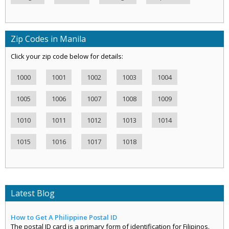
Zip Codes in Manila
Click your zip code below for details:
1000
1001
1002
1003
1004
1005
1006
1007
1008
1009
1010
1011
1012
1013
1014
1015
1016
1017
1018
Latest Blog
How to Get A Philippine Postal ID
The postal ID card is a primary form of identification for Filipinos.