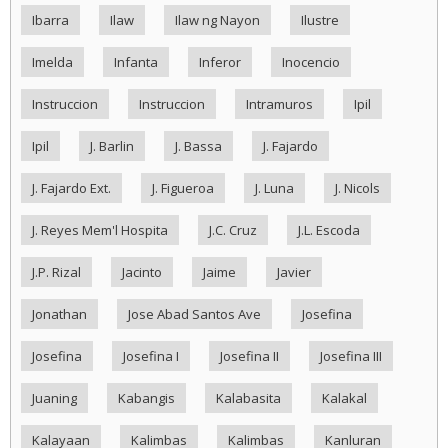
Ibarra
Ilaw
Ilaw ng Nayon
Ilustre
Imelda
Infanta
Inferor
Inocencio
Instruccion
Instruccion
Intramuros
Ipil
Ipil
J. Barlin
J. Bassa
J. Fajardo
J. Fajardo Ext.
J. Figueroa
J. Luna
J. Nicols
J. Reyes Mem'l Hospita
J.C. Cruz
J.L. Escoda
J.P. Rizal
Jacinto
Jaime
Javier
Jonathan
Jose Abad Santos Ave
Josefina
Josefina
Josefina I
Josefina II
Josefina III
Juaning
Kabangis
Kalabasita
Kalakal
Kalayaan
Kalimbas
Kalimbas
Kanluran