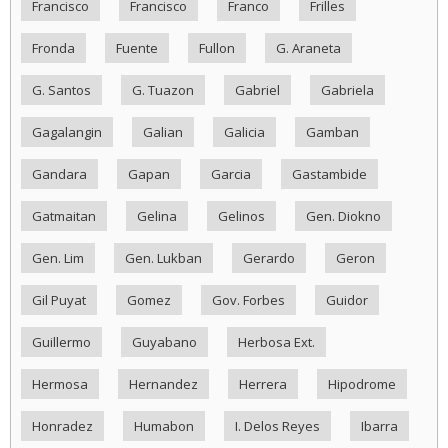
Francisco
Francisco
Franco
Frilles
Fronda
Fuente
Fullon
G. Araneta
G. Santos
G. Tuazon
Gabriel
Gabriela
Gagalangin
Galian
Galicia
Gamban
Gandara
Gapan
Garcia
Gastambide
Gatmaitan
Gelina
Gelinos
Gen. Diokno
Gen. Lim
Gen. Lukban
Gerardo
Geron
Gil Puyat
Gomez
Gov. Forbes
Guidor
Guillermo
Guyabano
Herbosa Ext.
Hermosa
Hernandez
Herrera
Hipodrome
Honradez
Humabon
I. Delos Reyes
Ibarra