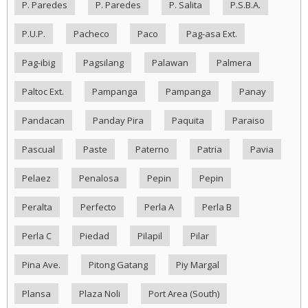
P. Paredes
P. Paredes
P. Salita
P.S.B.A.
P.U.P.
Pacheco
Paco
Pag-asa Ext.
Pag-ibig
Pagsilang
Palawan
Palmera
Paltoc Ext.
Pampanga
Pampanga
Panay
Pandacan
Panday Pira
Paquita
Paraiso
Pascual
Paste
Paterno
Patria
Pavia
Pelaez
Penalosa
Pepin
Pepin
Peralta
Perfecto
Perla A
Perla B
Perla C
Piedad
Pilapil
Pilar
Pina Ave.
Pitong Gatang
Piy Margal
Plansa
Plaza Noli
Port Area (South)