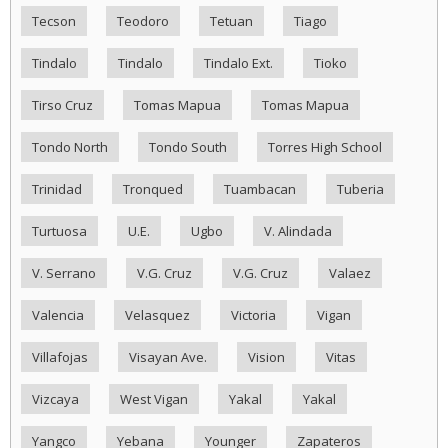
Tecson
Teodoro
Tetuan
Tiago
Tindalo
Tindalo
Tindalo Ext.
Tioko
Tirso Cruz
Tomas Mapua
Tomas Mapua
Tondo North
Tondo South
Torres High School
Trinidad
Tronqued
Tuambacan
Tuberia
Turtuosa
U.E.
Ugbo
V. Alindada
V. Serrano
V.G. Cruz
V.G. Cruz
Valaez
Valencia
Velasquez
Victoria
Vigan
Villafojas
Visayan Ave.
Vision
Vitas
Vizcaya
West Vigan
Yakal
Yakal
Yangco
Yebana
Younger
Zapateros