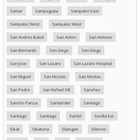
Samar
Sampaguita
Sampaloc East
Sampaloc West
Sampaloc West
San Andres Bukid
San Anton
San Antonio
San Bernardo
San Diego
San Diego
San Jose
San Lazaro
San Lazaro Hospital
San Miguel
San Nicolas
San Nicolas
San Pedro
San Rafael Vill.
Sanchez
Sancho Panza
Santander
Santiago
Santiago
Santiago
Santol
Sevilla Ext.
Sikat
Sikatuna
Silangan
Silencio