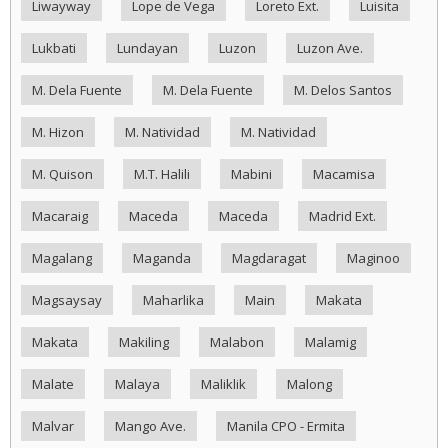
Liwayway
Lope de Vega
Loreto Ext.
Luisita
Lukbati
Lundayan
Luzon
Luzon Ave.
M. Dela Fuente
M. Dela Fuente
M. Delos Santos
M. Hizon
M. Natividad
M. Natividad
M. Quison
M.T. Halili
Mabini
Macamisa
Macaraig
Maceda
Maceda
Madrid Ext.
Magalang
Maganda
Magdaragat
Maginoo
Magsaysay
Maharlika
Main
Makata
Makata
Makiling
Malabon
Malamig
Malate
Malaya
Maliklik
Malong
Malvar
Mango Ave.
Manila CPO - Ermita