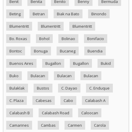
Benit
Benita
Benito
Benny
Bermuda
Beting
Betran
Biak na Bato
Binondo
Blumentritt
Blumentritt
Blumentritt
Bo. Roxas
Bohol
Bolinao
Bonifacio
Bontoc
Bonuga
Bucaneg
Buendia
Buenos Aires
Bugallon
Bugallon
Bukid
Buko
Bulacan
Bulacan
Bulacan
Bulaklak
Bustos
C. Dayao
C. Enduque
C. Plaza
Cabesas
Cabo
Calabash A
Calabash B
Calabash Road
Caloocan
Camarines
Cambas
Carmen
Carola