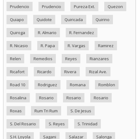
Prudencio
Prudencio
Pureza Ext.
Quezon
Quiapo
Quidote
Quiricada
Quirino
Quiroga
R. Almario
R. Fernandez
R. Nicasio
R. Papa
R. Vargas
Ramirez
Relen
Remedios
Reyes
Rianzares
Ricafort
Ricardo
Rivera
Rizal Ave.
Road 10
Rodriguez
Romana
Romblon
Rosalina
Rosario
Rosario
Rosario
Roxas
Rum Tri Rum
S. De Jesus
S. Del Rosario
S. Reyes
S. Trinidad
S.H. Loyola
Sagani
Salazar
Salonga