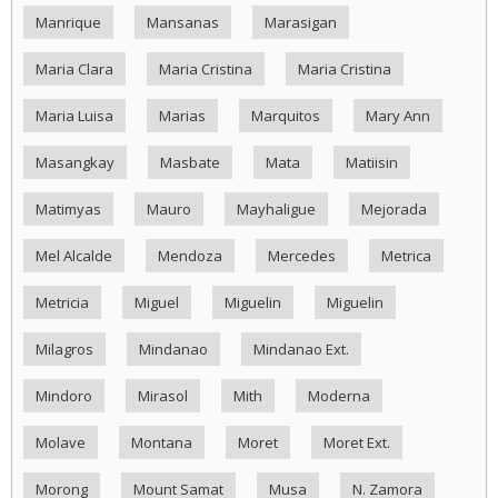
Manrique
Mansanas
Marasigan
Maria Clara
Maria Cristina
Maria Cristina
Maria Luisa
Marias
Marquitos
Mary Ann
Masangkay
Masbate
Mata
Matiisin
Matimyas
Mauro
Mayhaligue
Mejorada
Mel Alcalde
Mendoza
Mercedes
Metrica
Metricia
Miguel
Miguelin
Miguelin
Milagros
Mindanao
Mindanao Ext.
Mindoro
Mirasol
Mith
Moderna
Molave
Montana
Moret
Moret Ext.
Morong
Mount Samat
Musa
N. Zamora