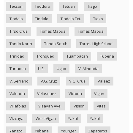
Tecson
Teodoro
Tetuan
Tiago
Tindalo
Tindalo
Tindalo Ext.
Tioko
Tirso Cruz
Tomas Mapua
Tomas Mapua
Tondo North
Tondo South
Torres High School
Trinidad
Tronqued
Tuambacan
Tuberia
Turtuosa
U.E.
Ugbo
V. Alindada
V. Serrano
V.G. Cruz
V.G. Cruz
Valaez
Valencia
Velasquez
Victoria
Vigan
Villafojas
Visayan Ave.
Vision
Vitas
Vizcaya
West Vigan
Yakal
Yakal
Yangco
Yebana
Younger
Zapateros