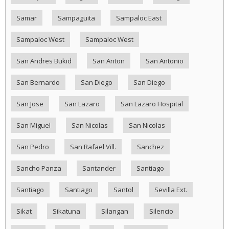
Samar
Sampaguita
Sampaloc East
Sampaloc West
Sampaloc West
San Andres Bukid
San Anton
San Antonio
San Bernardo
San Diego
San Diego
San Jose
San Lazaro
San Lazaro Hospital
San Miguel
San Nicolas
San Nicolas
San Pedro
San Rafael Vill.
Sanchez
Sancho Panza
Santander
Santiago
Santiago
Santiago
Santol
Sevilla Ext.
Sikat
Sikatuna
Silangan
Silencio