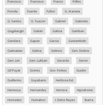
Francisco
Francisco
Franco
Frilles
Fronda
Fuente
Fullon
G. Araneta
G. Santos
G. Tuazon
Gabriel
Gabriela
Gagalangin
Galian
Galicia
Gamban
Gandara
Gapan
Garcia
Gastambide
Gatmaitan
Gelina
Gelinos
Gen. Diokno
Gen. Lim
Gen. Lukban
Gerardo
Geron
Gil Puyat
Gomez
Gov. Forbes
Guidor
Guillermo
Guyabano
Herbosa Ext.
Hermosa
Hernandez
Herrera
Hipodrome
Honradez
Humabon
I. Delos Reyes
Ibarra