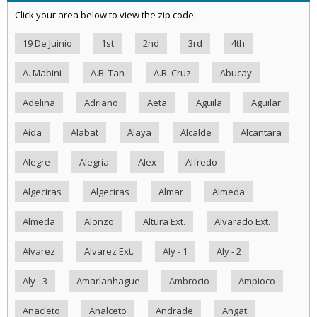
Click your area below to view the zip code:
19 De Juinio
1st
2nd
3rd
4th
A. Mabini
A.B. Tan
A.R. Cruz
Abucay
Adelina
Adriano
Aeta
Aguila
Aguilar
Aida
Alabat
Alaya
Alcalde
Alcantara
Alegre
Alegria
Alex
Alfredo
Algeciras
Algeciras
Almar
Almeda
Almeda
Alonzo
Altura Ext.
Alvarado Ext.
Alvarez
Alvarez Ext.
Aly - 1
Aly - 2
Aly - 3
Amarlanhague
Ambrocio
Ampioco
Anacleto
Analceto
Andrade
Angat