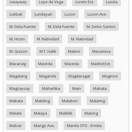
Liwayway
Lope de Vega
Loreto Ext.
Luisita
Lukbati
Lundayan
Luzon
Luzon Ave.
M. Dela Fuente
M. Dela Fuente
M. Delos Santos
M. Hizon
M. Natividad
M. Natividad
M. Quison
M.T. Halili
Mabini
Macamisa
Macaraig
Maceda
Maceda
Madrid Ext.
Magalang
Maganda
Magdaragat
Maginoo
Magsaysay
Maharlika
Main
Makata
Makata
Makiling
Malabon
Malamig
Malate
Malaya
Maliklik
Malong
Malvar
Mango Ave.
Manila CPO - Ermita