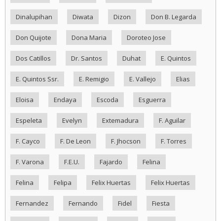
Dinalupihan
Diwata
Dizon
Don B. Legarda
Don Quijote
Dona Maria
Doroteo Jose
Dos Catillos
Dr. Santos
Duhat
E. Quintos
E. Quintos Ssr.
E. Remigio
E. Vallejo
Elias
Eloisa
Endaya
Escoda
Esguerra
Espeleta
Evelyn
Extemadura
F. Aguilar
F. Cayco
F. De Leon
F. Jhocson
F. Torres
F. Varona
F.E.U.
Fajardo
Felina
Felina
Felipa
Felix Huertas
Felix Huertas
Fernandez
Fernando
Fidel
Fiesta