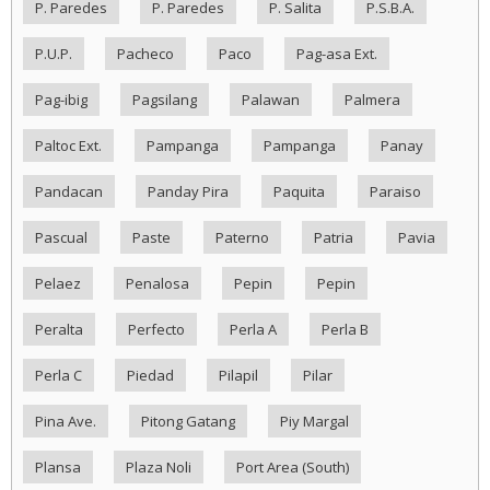
P. Paredes
P. Paredes
P. Salita
P.S.B.A.
P.U.P.
Pacheco
Paco
Pag-asa Ext.
Pag-ibig
Pagsilang
Palawan
Palmera
Paltoc Ext.
Pampanga
Pampanga
Panay
Pandacan
Panday Pira
Paquita
Paraiso
Pascual
Paste
Paterno
Patria
Pavia
Pelaez
Penalosa
Pepin
Pepin
Peralta
Perfecto
Perla A
Perla B
Perla C
Piedad
Pilapil
Pilar
Pina Ave.
Pitong Gatang
Piy Margal
Plansa
Plaza Noli
Port Area (South)