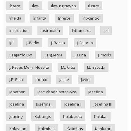
Ibarra
Ilaw
Ilaw ng Nayon
Ilustre
Imelda
Infanta
Inferor
Inocencio
Instruccion
Instruccion
Intramuros
Ipil
Ipil
J. Barlin
J. Bassa
J. Fajardo
J. Fajardo Ext.
J. Figueroa
J. Luna
J. Nicols
J. Reyes Mem'l Hospita
J.C. Cruz
J.L. Escoda
J.P. Rizal
Jacinto
Jaime
Javier
Jonathan
Jose Abad Santos Ave
Josefina
Josefina
Josefina I
Josefina II
Josefina III
Juaning
Kabangis
Kalabasita
Kalakal
Kalayaan
Kalimbas
Kalimbas
Kanluran