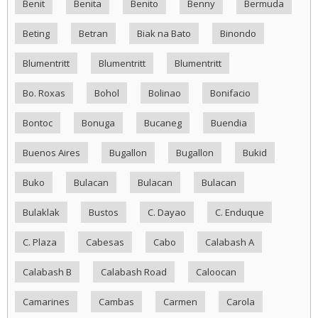
Benit
Benita
Benito
Benny
Bermuda
Beting
Betran
Biak na Bato
Binondo
Blumentritt
Blumentritt
Blumentritt
Bo. Roxas
Bohol
Bolinao
Bonifacio
Bontoc
Bonuga
Bucaneg
Buendia
Buenos Aires
Bugallon
Bugallon
Bukid
Buko
Bulacan
Bulacan
Bulacan
Bulaklak
Bustos
C. Dayao
C. Enduque
C. Plaza
Cabesas
Cabo
Calabash A
Calabash B
Calabash Road
Caloocan
Camarines
Cambas
Carmen
Carola