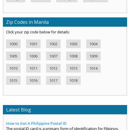
Zip Codes in Manila
Click your zip code below for details:
1000
1001
1002
1003
1004
1005
1006
1007
1008
1009
1010
1011
1012
1013
1014
1015
1016
1017
1018
Latest Blog
How to Get A Philippine Postal ID
The postal ID card is a primary form of identification for Filipinos.