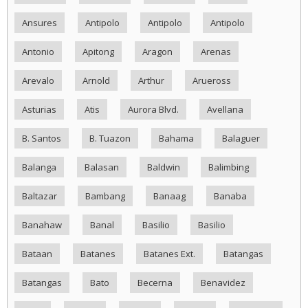
Ansures
Antipolo
Antipolo
Antipolo
Antonio
Apitong
Aragon
Arenas
Arevalo
Arnold
Arthur
Arueross
Asturias
Atis
Aurora Blvd.
Avellana
B. Santos
B. Tuazon
Bahama
Balaguer
Balanga
Balasan
Baldwin
Balimbing
Baltazar
Bambang
Banaag
Banaba
Banahaw
Banal
Basilio
Basilio
Bataan
Batanes
Batanes Ext.
Batangas
Batangas
Bato
Becerna
Benavidez