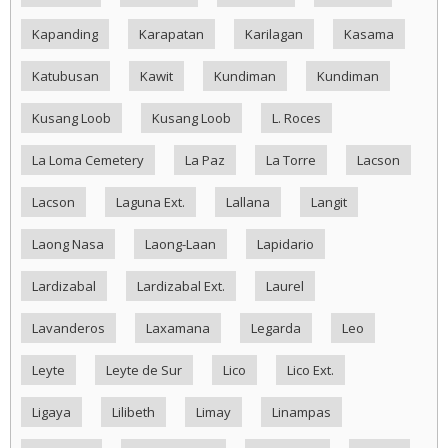
Kapanding
Karapatan
Karilagan
Kasama
Katubusan
Kawit
Kundiman
Kundiman
Kusang Loob
Kusang Loob
L. Roces
La Loma Cemetery
La Paz
La Torre
Lacson
Lacson
Laguna Ext.
Lallana
Langit
Laong Nasa
Laong-Laan
Lapidario
Lardizabal
Lardizabal Ext.
Laurel
Lavanderos
Laxamana
Legarda
Leo
Leyte
Leyte de Sur
Lico
Lico Ext.
Ligaya
Lilibeth
Limay
Linampas