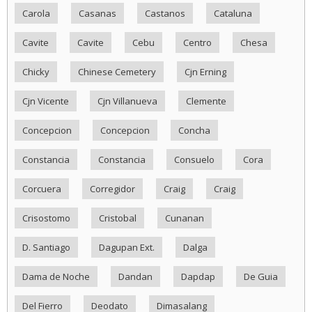
Carola
Casanas
Castanos
Cataluna
Cavite
Cavite
Cebu
Centro
Chesa
Chicky
Chinese Cemetery
Cjn Erning
Cjn Vicente
Cjn Villanueva
Clemente
Concepcion
Concepcion
Concha
Constancia
Constancia
Consuelo
Cora
Corcuera
Corregidor
Craig
Craig
Crisostomo
Cristobal
Cunanan
D. Santiago
Dagupan Ext.
Dalga
Dama de Noche
Dandan
Dapdap
De Guia
Del Fierro
Deodato
Dimasalang