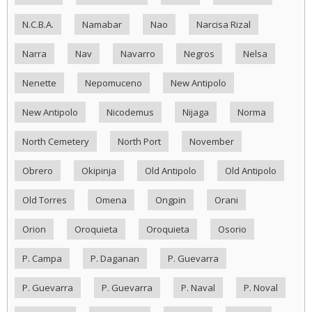
N.C.B.A.
Namabar
Nao
Narcisa Rizal
Narra
Nav
Navarro
Negros
Nelsa
Nenette
Nepomuceno
New Antipolo
New Antipolo
Nicodemus
Nijaga
Norma
North Cemetery
North Port
November
Obrero
Okipinja
Old Antipolo
Old Antipolo
Old Torres
Omena
Ongpin
Orani
Orion
Oroquieta
Oroquieta
Osorio
P. Campa
P. Daganan
P. Guevarra
P. Guevarra
P. Guevarra
P. Naval
P. Noval