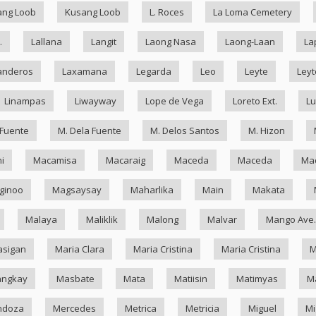
ang Loob
Kusang Loob
L. Roces
La Loma Cemetery
.
Lallana
Langit
Laong Nasa
Laong-Laan
La
anderos
Laxamana
Legarda
Leo
Leyte
Leyt
Linampas
Liwayway
Lope de Vega
Loreto Ext.
Lu
 Fuente
M. Dela Fuente
M. Delos Santos
M. Hizon
i
Macamisa
Macaraig
Maceda
Maceda
Mad
ginoo
Magsaysay
Maharlika
Main
Makata
Malaya
Maliklik
Malong
Malvar
Mango Ave.
asigan
Maria Clara
Maria Cristina
Maria Cristina
M
ngkay
Masbate
Mata
Matiisin
Matimyas
M
ndoza
Mercedes
Metrica
Metricia
Miguel
Mi