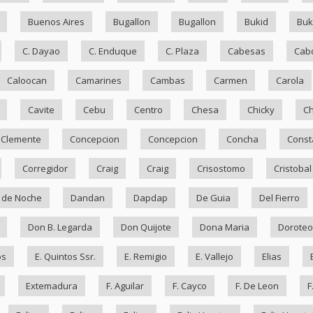
Buenos Aires
Bugallon
Bugallon
Bukid
Bu
C. Dayao
C. Enduque
C. Plaza
Cabesas
Cab
Caloocan
Camarines
Cambas
Carmen
Carola
Cavite
Cebu
Centro
Chesa
Chicky
Ch
Clemente
Concepcion
Concepcion
Concha
Const
Corregidor
Craig
Craig
Crisostomo
Cristobal
 de Noche
Dandan
Dapdap
De Guia
Del Fierro
Don B. Legarda
Don Quijote
Dona Maria
Doroteo
os
E. Quintos Ssr.
E. Remigio
E. Vallejo
Elias
Extemadura
F. Aguilar
F. Cayco
F. De Leon
F