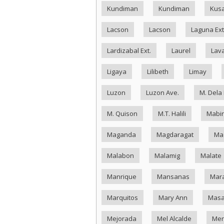
Kundiman
Kundiman
Kus
Lacson
Lacson
Laguna Ext
Lardizabal Ext.
Laurel
Lav
Ligaya
Lilibeth
Limay
Luzon
Luzon Ave.
M. Dela
M. Quison
M.T. Halili
Mabin
Maganda
Magdaragat
Ma
Malabon
Malamig
Malate
Manrique
Mansanas
Mar
Marquitos
Mary Ann
Masa
Mejorada
Mel Alcalde
Me