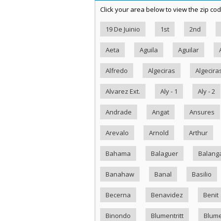
Click your area below to view the zip cod
19 De Juinio
1st
2nd
Aeta
Aguila
Aguilar
Alfredo
Algeciras
Algecira
Alvarez Ext.
Aly - 1
Aly - 2
Andrade
Angat
Ansures
Arevalo
Arnold
Arthur
Bahama
Balaguer
Balang
Banahaw
Banal
Basilio
Becerna
Benavidez
Benit
Binondo
Blumentritt
Blume