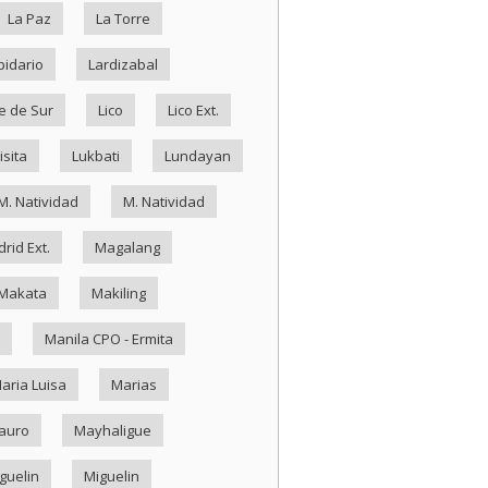
La Paz
La Torre
pidario
Lardizabal
e de Sur
Lico
Lico Ext.
isita
Lukbati
Lundayan
M. Natividad
M. Natividad
rid Ext.
Magalang
Makata
Makiling
Manila CPO - Ermita
aria Luisa
Marias
auro
Mayhaligue
guelin
Miguelin