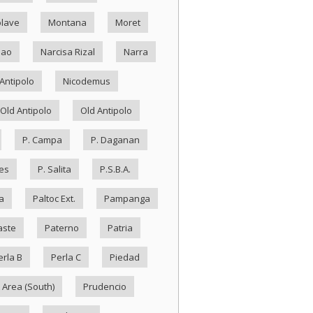
lave
Montana
Moret
Nao
Narcisa Rizal
Narra
Antipolo
Nicodemus
Old Antipolo
Old Antipolo
P. Campa
P. Daganan
es
P. Salita
P.S.B.A.
a
Paltoc Ext.
Pampanga
aste
Paterno
Patria
erla B
Perla C
Piedad
 Area (South)
Prudencio