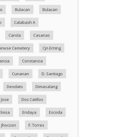
ko
Bulacan
Bulacan
o
Calabash A
Carola
Casanas
inese Cemetery
Cjn Erning
ancia
Constancia
Cunanan
D. Santiago
Deodato
Dimasalang
 Jose
Dos Catillos
Eloisa
Endaya
Escoda
. Jhocson
F. Torres