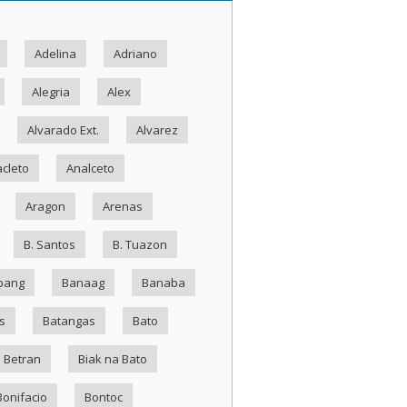
Adelina
Adriano
Alegria
Alex
Alvarado Ext.
Alvarez
cleto
Analceto
Aragon
Arenas
B. Santos
B. Tuazon
bang
Banaag
Banaba
s
Batangas
Bato
Betran
Biak na Bato
Bonifacio
Bontoc