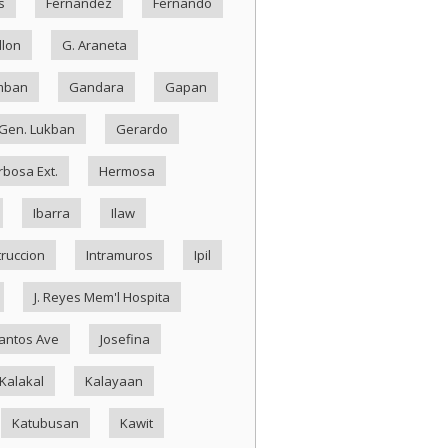
s
Fernandez
Fernando
llon
G. Araneta
mban
Gandara
Gapan
Gen. Lukban
Gerardo
rbosa Ext.
Hermosa
Ibarra
Ilaw
truccion
Intramuros
Ipil
J. Reyes Mem'l Hospita
antos Ave
Josefina
Kalakal
Kalayaan
Katubusan
Kawit