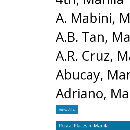
A. Mabini, M
A.B. Tan, Ma
A.R. Cruz, M
Abucay, Man
Adriano, Ma
View All »
Postal Places in Manila