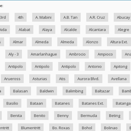
e:
3rd
4th
A. Mabini
A.B. Tan
A.R. Cruz
Abucay
Aida
Alabat
Alaya
Alcalde
Alcantara
Alegre
s
Almar
Almeda
Almeda
Alonzo
Altura Ext.
Aly - 3
Amarlanhague
Ambrocio
Ampioco
Ana
Antipolo
Antipolo
Antipolo
Antonio
Apitong
Arueross
Asturias
Atis
Aurora Blvd.
Avellana
a
Balasan
Baldwin
Balimbing
Baltazar
Bam
Basilio
Bataan
Batanes
Batanes Ext.
Batanga
Benita
Benito
Benny
Bermuda
Beting
ntritt
Blumentritt
Bo. Roxas
Bohol
Bolinao