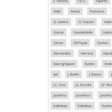
F. Varona
F.E.U.
Fajardo
Fidel
Fiesta
Francisco
G. Santos
G. Tuazon
Gabr
Garcia
Gastambide
Gatma
Geron
Gil Puyat
Gomez
Hernandez
Herrera
Hipo
Ilaw ng Nayon
Ilustre
Imel
Ipil
J. Barlin
J. Bassa
J.C. Cruz
J.L. Escoda
J.P. Riz
Josefina
Josefina I
Josefina
Kalimbas
Kalimbas
Kanlu