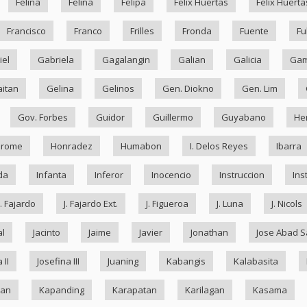
Felina
Felina
Felipa
Felix Huertas
Felix Huerta
Francisco
Franco
Frilles
Fronda
Fuente
Fu
iel
Gabriela
Gagalangin
Galian
Galicia
Ga
itan
Gelina
Gelinos
Gen. Diokno
Gen. Lim
Gov. Forbes
Guidor
Guillermo
Guyabano
He
drome
Honradez
Humabon
I. Delos Reyes
Ibarra
da
Infanta
Inferor
Inocencio
Instruccion
Ins
J. Fajardo
J. Fajardo Ext.
J. Figueroa
J. Luna
J. Nicols
al
Jacinto
Jaime
Javier
Jonathan
Jose Abad S
 II
Josefina III
Juaning
Kabangis
Kalabasita
ran
Kapanding
Karapatan
Karilagan
Kasama