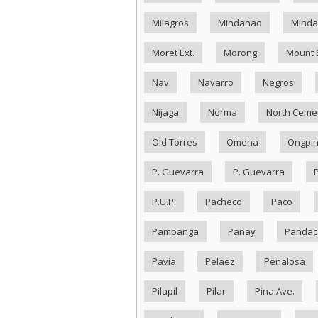
Milagros
Mindanao
Minda
Moret Ext.
Morong
Mount 
Nav
Navarro
Negros
Nijaga
Norma
North Ceme
Old Torres
Omena
Ongpi
P. Guevarra
P. Guevarra
P.U.P.
Pacheco
Paco
Pampanga
Panay
Pandac
Pavia
Pelaez
Penalosa
Pilapil
Pilar
Pina Ave.