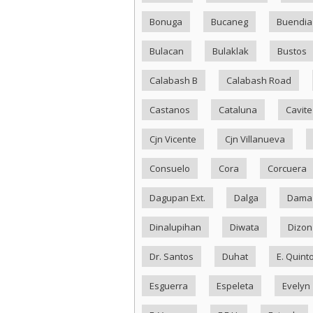
Bonuga
Bucaneg
Buendia
Bulacan
Bulaklak
Bustos
Calabash B
Calabash Road
Castanos
Cataluna
Cavite
Cjn Vicente
Cjn Villanueva
Consuelo
Cora
Corcuera
Dagupan Ext.
Dalga
Dama
Dinalupihan
Diwata
Dizon
Dr. Santos
Duhat
E. Quint
Esguerra
Espeleta
Evelyn