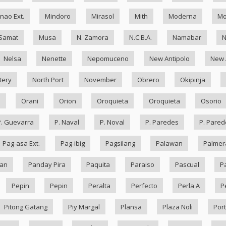
nao Ext.
Mindoro
Mirasol
Mith
Moderna
Mo
Samat
Musa
N. Zamora
N.C.B.A.
Namabar
Nelsa
Nenette
Nepomuceno
New Antipolo
New 
tery
North Port
November
Obrero
Okipinja
n
Orani
Orion
Oroquieta
Oroquieta
Osorio
P. Guevarra
P. Naval
P. Noval
P. Paredes
P. Pared
Pag-asa Ext.
Pag-ibig
Pagsilang
Palawan
Palmer
an
Panday Pira
Paquita
Paraiso
Pascual
P
Pepin
Pepin
Peralta
Perfecto
Perla A
P
Pitong Gatang
Piy Margal
Plansa
Plaza Noli
Port