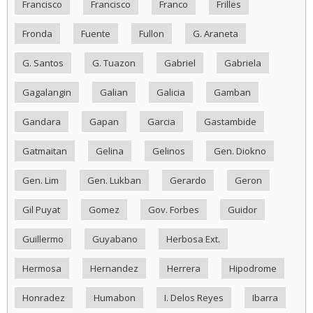
Francisco
Francisco
Franco
Frilles
Fronda
Fuente
Fullon
G. Araneta
G. Santos
G. Tuazon
Gabriel
Gabriela
Gagalangin
Galian
Galicia
Gamban
Gandara
Gapan
Garcia
Gastambide
Gatmaitan
Gelina
Gelinos
Gen. Diokno
Gen. Lim
Gen. Lukban
Gerardo
Geron
Gil Puyat
Gomez
Gov. Forbes
Guidor
Guillermo
Guyabano
Herbosa Ext.
Hermosa
Hernandez
Herrera
Hipodrome
Honradez
Humabon
I. Delos Reyes
Ibarra