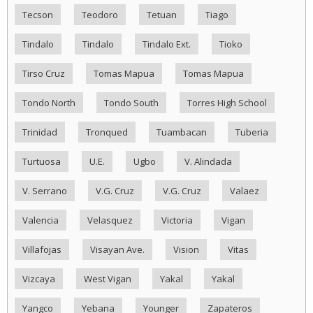
Tecson
Teodoro
Tetuan
Tiago
Tindalo
Tindalo
Tindalo Ext.
Tioko
Tirso Cruz
Tomas Mapua
Tomas Mapua
Tondo North
Tondo South
Torres High School
Trinidad
Tronqued
Tuambacan
Tuberia
Turtuosa
U.E.
Ugbo
V. Alindada
V. Serrano
V.G. Cruz
V.G. Cruz
Valaez
Valencia
Velasquez
Victoria
Vigan
Villafojas
Visayan Ave.
Vision
Vitas
Vizcaya
West Vigan
Yakal
Yakal
Yangco
Yebana
Younger
Zapateros