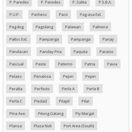
P. Paredes
P. Paredes
P. Salita
P.S.B.A.
P.U.P.
Pacheco
Paco
Pag-asa Ext.
Pag-ibig
Pagsilang
Palawan
Palmera
Paltoc Ext.
Pampanga
Pampanga
Panay
Pandacan
Panday Pira
Paquita
Paraiso
Pascual
Paste
Paterno
Patria
Pavia
Pelaez
Penalosa
Pepin
Pepin
Peralta
Perfecto
Perla A
Perla B
Perla C
Piedad
Pilapil
Pilar
Pina Ave.
Pitong Gatang
Piy Margal
Plansa
Plaza Noli
Port Area (South)