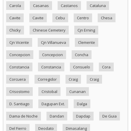
Carola
Casanas
Castanos
Cataluna
Cavite
Cavite
Cebu
Centro
Chesa
Chicky
Chinese Cemetery
Cjn Erning
Cjn Vicente
Cjn Villanueva
Clemente
Concepcion
Concepcion
Concha
Constancia
Constancia
Consuelo
Cora
Corcuera
Corregidor
Craig
Craig
Crisostomo
Cristobal
Cunanan
D. Santiago
Dagupan Ext.
Dalga
Dama de Noche
Dandan
Dapdap
De Guia
Del Fierro
Deodato
Dimasalang