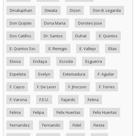
Dinalupihan
Diwata
Dizon
Don B. Legarda
Don Quijote
Dona Maria
Doroteo Jose
Dos Catillos
Dr. Santos
Duhat
E. Quintos
E. Quintos Ssr.
E. Remigio
E. Vallejo
Elias
Eloisa
Endaya
Escoda
Esguerra
Espeleta
Evelyn
Extemadura
F. Aguilar
F. Cayco
F. De Leon
F. Jhocson
F. Torres
F. Varona
F.E.U.
Fajardo
Felina
Felina
Felipa
Felix Huertas
Felix Huertas
Fernandez
Fernando
Fidel
Fiesta