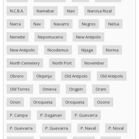
N.C.B.A.
Namabar
Nao
Narcisa Rizal
Narra
Nav
Navarro
Negros
Nelsa
Nenette
Nepomuceno
New Antipolo
New Antipolo
Nicodemus
Nijaga
Norma
North Cemetery
North Port
November
Obrero
Okipinja
Old Antipolo
Old Antipolo
Old Torres
Omena
Ongpin
Orani
Orion
Oroquieta
Oroquieta
Osorio
P. Campa
P. Daganan
P. Guevarra
P. Guevarra
P. Guevarra
P. Naval
P. Noval