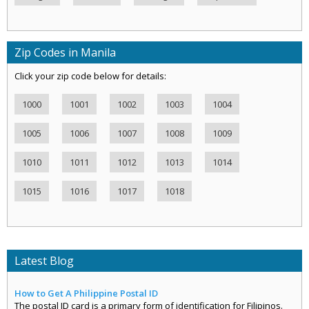
Zip Codes in Manila
Click your zip code below for details:
1000
1001
1002
1003
1004
1005
1006
1007
1008
1009
1010
1011
1012
1013
1014
1015
1016
1017
1018
Latest Blog
How to Get A Philippine Postal ID
The postal ID card is a primary form of identification for Filipinos.