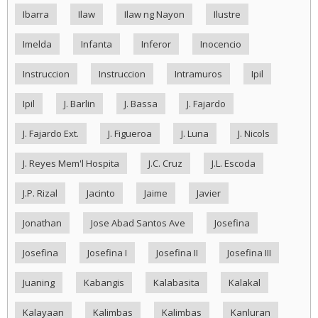
Ibarra
Ilaw
Ilaw ng Nayon
Ilustre
Imelda
Infanta
Inferor
Inocencio
Instruccion
Instruccion
Intramuros
Ipil
Ipil
J. Barlin
J. Bassa
J. Fajardo
J. Fajardo Ext.
J. Figueroa
J. Luna
J. Nicols
J. Reyes Mem'l Hospita
J.C. Cruz
J.L. Escoda
J.P. Rizal
Jacinto
Jaime
Javier
Jonathan
Jose Abad Santos Ave
Josefina
Josefina
Josefina I
Josefina II
Josefina III
Juaning
Kabangis
Kalabasita
Kalakal
Kalayaan
Kalimbas
Kalimbas
Kanluran