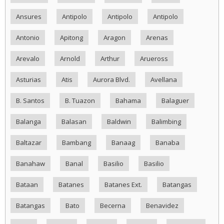
Ansures
Antipolo
Antipolo
Antipolo
Antonio
Apitong
Aragon
Arenas
Arevalo
Arnold
Arthur
Arueross
Asturias
Atis
Aurora Blvd.
Avellana
B. Santos
B. Tuazon
Bahama
Balaguer
Balanga
Balasan
Baldwin
Balimbing
Baltazar
Bambang
Banaag
Banaba
Banahaw
Banal
Basilio
Basilio
Bataan
Batanes
Batanes Ext.
Batangas
Batangas
Bato
Becerna
Benavidez