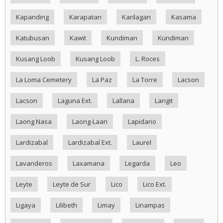
Kapanding
Karapatan
Karilagan
Kasama
Katubusan
Kawit
Kundiman
Kundiman
Kusang Loob
Kusang Loob
L. Roces
La Loma Cemetery
La Paz
La Torre
Lacson
Lacson
Laguna Ext.
Lallana
Langit
Laong Nasa
Laong-Laan
Lapidario
Lardizabal
Lardizabal Ext.
Laurel
Lavanderos
Laxamana
Legarda
Leo
Leyte
Leyte de Sur
Lico
Lico Ext.
Ligaya
Lilibeth
Limay
Linampas