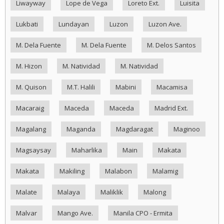
Liwayway
Lope de Vega
Loreto Ext.
Luisita
Lukbati
Lundayan
Luzon
Luzon Ave.
M. Dela Fuente
M. Dela Fuente
M. Delos Santos
M. Hizon
M. Natividad
M. Natividad
M. Quison
M.T. Halili
Mabini
Macamisa
Macaraig
Maceda
Maceda
Madrid Ext.
Magalang
Maganda
Magdaragat
Maginoo
Magsaysay
Maharlika
Main
Makata
Makata
Makiling
Malabon
Malamig
Malate
Malaya
Maliklik
Malong
Malvar
Mango Ave.
Manila CPO - Ermita