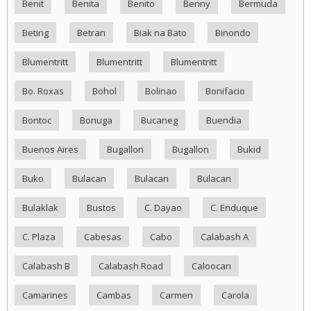
Benit
Benita
Benito
Benny
Bermuda
Beting
Betran
Biak na Bato
Binondo
Blumentritt
Blumentritt
Blumentritt
Bo. Roxas
Bohol
Bolinao
Bonifacio
Bontoc
Bonuga
Bucaneg
Buendia
Buenos Aires
Bugallon
Bugallon
Bukid
Buko
Bulacan
Bulacan
Bulacan
Bulaklak
Bustos
C. Dayao
C. Enduque
C. Plaza
Cabesas
Cabo
Calabash A
Calabash B
Calabash Road
Caloocan
Camarines
Cambas
Carmen
Carola