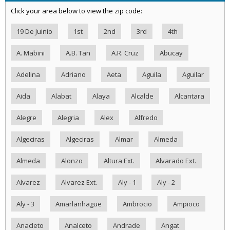
Click your area below to view the zip code:
19 De Juinio
1st
2nd
3rd
4th
A. Mabini
A.B. Tan
A.R. Cruz
Abucay
Adelina
Adriano
Aeta
Aguila
Aguilar
Aida
Alabat
Alaya
Alcalde
Alcantara
Alegre
Alegria
Alex
Alfredo
Algeciras
Algeciras
Almar
Almeda
Almeda
Alonzo
Altura Ext.
Alvarado Ext.
Alvarez
Alvarez Ext.
Aly - 1
Aly - 2
Aly - 3
Amarlanhague
Ambrocio
Ampioco
Anacleto
Analceto
Andrade
Angat