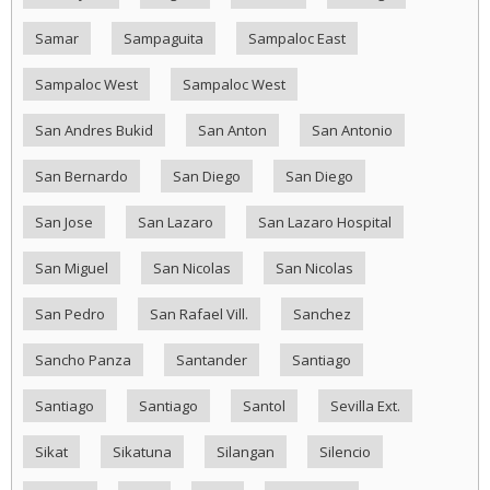
Samar
Sampaguita
Sampaloc East
Sampaloc West
Sampaloc West
San Andres Bukid
San Anton
San Antonio
San Bernardo
San Diego
San Diego
San Jose
San Lazaro
San Lazaro Hospital
San Miguel
San Nicolas
San Nicolas
San Pedro
San Rafael Vill.
Sanchez
Sancho Panza
Santander
Santiago
Santiago
Santiago
Santol
Sevilla Ext.
Sikat
Sikatuna
Silangan
Silencio