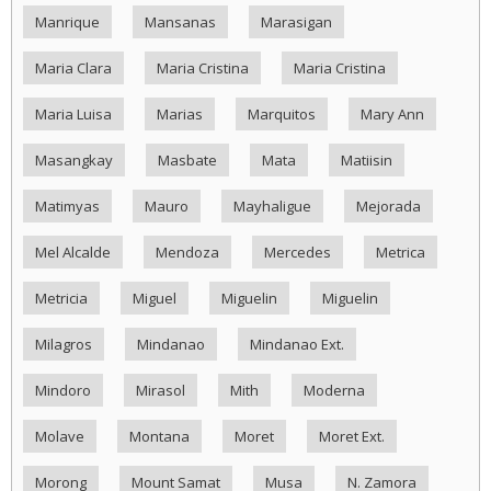
Manrique
Mansanas
Marasigan
Maria Clara
Maria Cristina
Maria Cristina
Maria Luisa
Marias
Marquitos
Mary Ann
Masangkay
Masbate
Mata
Matiisin
Matimyas
Mauro
Mayhaligue
Mejorada
Mel Alcalde
Mendoza
Mercedes
Metrica
Metricia
Miguel
Miguelin
Miguelin
Milagros
Mindanao
Mindanao Ext.
Mindoro
Mirasol
Mith
Moderna
Molave
Montana
Moret
Moret Ext.
Morong
Mount Samat
Musa
N. Zamora