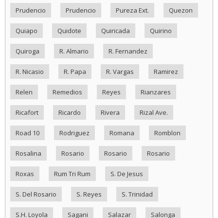
Prudencio
Prudencio
Pureza Ext.
Quezon
Quiapo
Quidote
Quiricada
Quirino
Quiroga
R. Almario
R. Fernandez
R. Nicasio
R. Papa
R. Vargas
Ramirez
Relen
Remedios
Reyes
Rianzares
Ricafort
Ricardo
Rivera
Rizal Ave.
Road 10
Rodriguez
Romana
Romblon
Rosalina
Rosario
Rosario
Rosario
Roxas
Rum Tri Rum
S. De Jesus
S. Del Rosario
S. Reyes
S. Trinidad
S.H. Loyola
Sagani
Salazar
Salonga