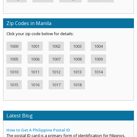
Zip Codes in Manila
Click your zip code below for details:
1000
1001
1002
1003
1004
1005
1006
1007
1008
1009
1010
1011
1012
1013
1014
1015
1016
1017
1018
Latest Blog
How to Get A Philippine Postal ID
The postal ID card is a primary form of identification for Filipinos.