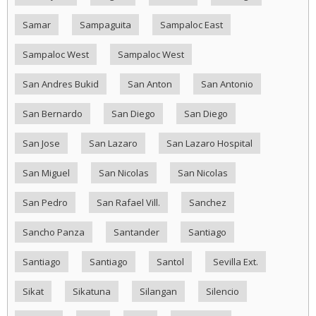
Samar
Sampaguita
Sampaloc East
Sampaloc West
Sampaloc West
San Andres Bukid
San Anton
San Antonio
San Bernardo
San Diego
San Diego
San Jose
San Lazaro
San Lazaro Hospital
San Miguel
San Nicolas
San Nicolas
San Pedro
San Rafael Vill.
Sanchez
Sancho Panza
Santander
Santiago
Santiago
Santiago
Santol
Sevilla Ext.
Sikat
Sikatuna
Silangan
Silencio