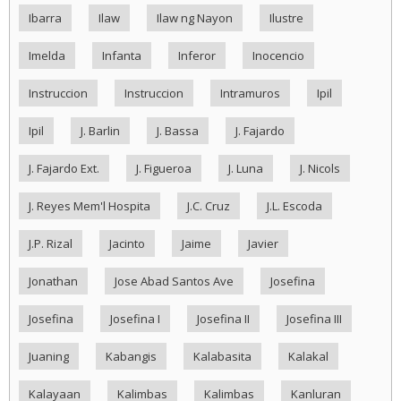
Ibarra
Ilaw
Ilaw ng Nayon
Ilustre
Imelda
Infanta
Inferor
Inocencio
Instruccion
Instruccion
Intramuros
Ipil
Ipil
J. Barlin
J. Bassa
J. Fajardo
J. Fajardo Ext.
J. Figueroa
J. Luna
J. Nicols
J. Reyes Mem'l Hospita
J.C. Cruz
J.L. Escoda
J.P. Rizal
Jacinto
Jaime
Javier
Jonathan
Jose Abad Santos Ave
Josefina
Josefina
Josefina I
Josefina II
Josefina III
Juaning
Kabangis
Kalabasita
Kalakal
Kalayaan
Kalimbas
Kalimbas
Kanluran