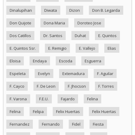
Dinalupihan
Diwata
Dizon
Don B. Legarda
Don Quijote
Dona Maria
Doroteo Jose
Dos Catillos
Dr. Santos
Duhat
E. Quintos
E. Quintos Ssr.
E. Remigio
E. Vallejo
Elias
Eloisa
Endaya
Escoda
Esguerra
Espeleta
Evelyn
Extemadura
F. Aguilar
F. Cayco
F. De Leon
F. Jhocson
F. Torres
F. Varona
F.E.U.
Fajardo
Felina
Felina
Felipa
Felix Huertas
Felix Huertas
Fernandez
Fernando
Fidel
Fiesta