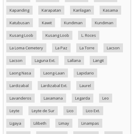
Kapanding
Karapatan
Karilagan
Kasama
Katubusan
Kawit
Kundiman
Kundiman
Kusang Loob
Kusang Loob
L. Roces
La Loma Cemetery
La Paz
La Torre
Lacson
Lacson
Laguna Ext.
Lallana
Langit
Laong Nasa
Laong-Laan
Lapidario
Lardizabal
Lardizabal Ext.
Laurel
Lavanderos
Laxamana
Legarda
Leo
Leyte
Leyte de Sur
Lico
Lico Ext.
Ligaya
Lilibeth
Limay
Linampas