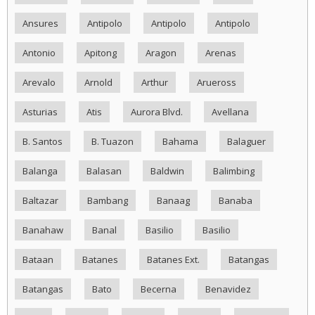
Ansures
Antipolo
Antipolo
Antipolo
Antonio
Apitong
Aragon
Arenas
Arevalo
Arnold
Arthur
Arueross
Asturias
Atis
Aurora Blvd.
Avellana
B. Santos
B. Tuazon
Bahama
Balaguer
Balanga
Balasan
Baldwin
Balimbing
Baltazar
Bambang
Banaag
Banaba
Banahaw
Banal
Basilio
Basilio
Bataan
Batanes
Batanes Ext.
Batangas
Batangas
Bato
Becerna
Benavidez