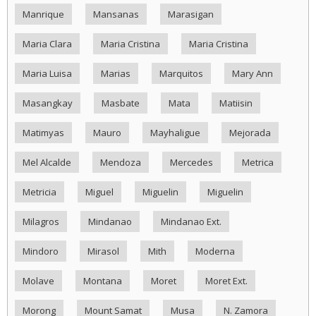
Manrique
Mansanas
Marasigan
Maria Clara
Maria Cristina
Maria Cristina
Maria Luisa
Marias
Marquitos
Mary Ann
Masangkay
Masbate
Mata
Matiisin
Matimyas
Mauro
Mayhaligue
Mejorada
Mel Alcalde
Mendoza
Mercedes
Metrica
Metricia
Miguel
Miguelin
Miguelin
Milagros
Mindanao
Mindanao Ext.
Mindoro
Mirasol
Mith
Moderna
Molave
Montana
Moret
Moret Ext.
Morong
Mount Samat
Musa
N. Zamora