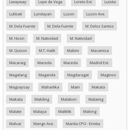
Liwayway
Lope de Vega
Loreto Ext.
Luisita
Lukbati
Lundayan
Luzon
Luzon Ave.
M. Dela Fuente
M. Dela Fuente
M. Delos Santos
M. Hizon
M. Natividad
M. Natividad
M. Quison
M.T. Halili
Mabini
Macamisa
Macaraig
Maceda
Maceda
Madrid Ext.
Magalang
Maganda
Magdaragat
Maginoo
Magsaysay
Maharlika
Main
Makata
Makata
Makiling
Malabon
Malamig
Malate
Malaya
Maliklik
Malong
Malvar
Mango Ave.
Manila CPO - Ermita