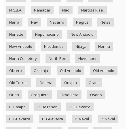
N.C.B.A.
Namabar
Nao
Narcisa Rizal
Narra
Nav
Navarro
Negros
Nelsa
Nenette
Nepomuceno
New Antipolo
New Antipolo
Nicodemus
Nijaga
Norma
North Cemetery
North Port
November
Obrero
Okipinja
Old Antipolo
Old Antipolo
Old Torres
Omena
Ongpin
Orani
Orion
Oroquieta
Oroquieta
Osorio
P. Campa
P. Daganan
P. Guevarra
P. Guevarra
P. Guevarra
P. Naval
P. Noval