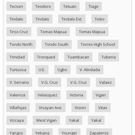
Tecson
Teodoro
Tetuan
Tiago
Tindalo
Tindalo
Tindalo Ext.
Tioko
Tirso Cruz
Tomas Mapua
Tomas Mapua
Tondo North
Tondo South
Torres High School
Trinidad
Tronqued
Tuambacan
Tuberia
Turtuosa
U.E.
Ugbo
V. Alindada
V. Serrano
V.G. Cruz
V.G. Cruz
Valaez
Valencia
Velasquez
Victoria
Vigan
Villafojas
Visayan Ave.
Vision
Vitas
Vizcaya
West Vigan
Yakal
Yakal
Yangco
Yebana
Younger
Zapateros