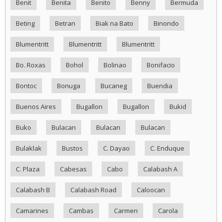
Benit
Benita
Benito
Benny
Bermuda
Beting
Betran
Biak na Bato
Binondo
Blumentritt
Blumentritt
Blumentritt
Bo. Roxas
Bohol
Bolinao
Bonifacio
Bontoc
Bonuga
Bucaneg
Buendia
Buenos Aires
Bugallon
Bugallon
Bukid
Buko
Bulacan
Bulacan
Bulacan
Bulaklak
Bustos
C. Dayao
C. Enduque
C. Plaza
Cabesas
Cabo
Calabash A
Calabash B
Calabash Road
Caloocan
Camarines
Cambas
Carmen
Carola