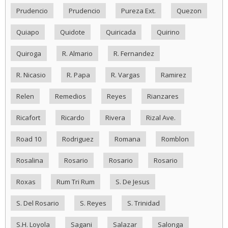
Prudencio
Prudencio
Pureza Ext.
Quezon
Quiapo
Quidote
Quiricada
Quirino
Quiroga
R. Almario
R. Fernandez
R. Nicasio
R. Papa
R. Vargas
Ramirez
Relen
Remedios
Reyes
Rianzares
Ricafort
Ricardo
Rivera
Rizal Ave.
Road 10
Rodriguez
Romana
Romblon
Rosalina
Rosario
Rosario
Rosario
Roxas
Rum Tri Rum
S. De Jesus
S. Del Rosario
S. Reyes
S. Trinidad
S.H. Loyola
Sagani
Salazar
Salonga