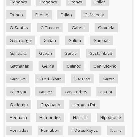
Francisco
Francisco
Franco
Frilles
Fronda
Fuente
Fullon
G. Araneta
G. Santos
G. Tuazon
Gabriel
Gabriela
Gagalangin
Galian
Galicia
Gamban
Gandara
Gapan
Garcia
Gastambide
Gatmaitan
Gelina
Gelinos
Gen. Diokno
Gen. Lim
Gen. Lukban
Gerardo
Geron
Gil Puyat
Gomez
Gov. Forbes
Guidor
Guillermo
Guyabano
Herbosa Ext.
Hermosa
Hernandez
Herrera
Hipodrome
Honradez
Humabon
I. Delos Reyes
Ibarra