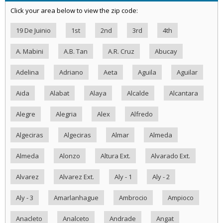
Click your area below to view the zip code:
19 De Juinio
1st
2nd
3rd
4th
A. Mabini
A.B. Tan
A.R. Cruz
Abucay
Adelina
Adriano
Aeta
Aguila
Aguilar
Aida
Alabat
Alaya
Alcalde
Alcantara
Alegre
Alegria
Alex
Alfredo
Algeciras
Algeciras
Almar
Almeda
Almeda
Alonzo
Altura Ext.
Alvarado Ext.
Alvarez
Alvarez Ext.
Aly - 1
Aly - 2
Aly - 3
Amarlanhague
Ambrocio
Ampioco
Anacleto
Analceto
Andrade
Angat