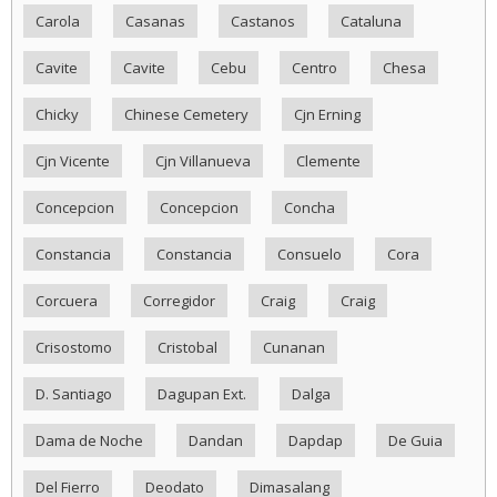
Carola
Casanas
Castanos
Cataluna
Cavite
Cavite
Cebu
Centro
Chesa
Chicky
Chinese Cemetery
Cjn Erning
Cjn Vicente
Cjn Villanueva
Clemente
Concepcion
Concepcion
Concha
Constancia
Constancia
Consuelo
Cora
Corcuera
Corregidor
Craig
Craig
Crisostomo
Cristobal
Cunanan
D. Santiago
Dagupan Ext.
Dalga
Dama de Noche
Dandan
Dapdap
De Guia
Del Fierro
Deodato
Dimasalang