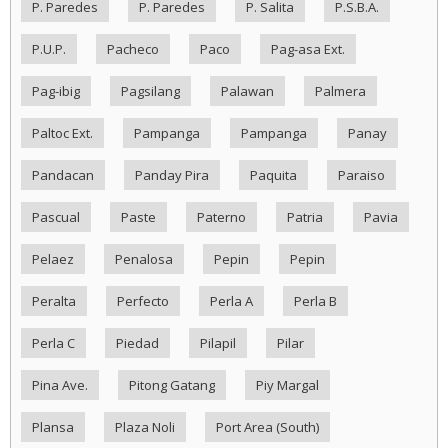
P. Paredes
P. Paredes
P. Salita
P.S.B.A.
P.U.P.
Pacheco
Paco
Pag-asa Ext.
Pag-ibig
Pagsilang
Palawan
Palmera
Paltoc Ext.
Pampanga
Pampanga
Panay
Pandacan
Panday Pira
Paquita
Paraiso
Pascual
Paste
Paterno
Patria
Pavia
Pelaez
Penalosa
Pepin
Pepin
Peralta
Perfecto
Perla A
Perla B
Perla C
Piedad
Pilapil
Pilar
Pina Ave.
Pitong Gatang
Piy Margal
Plansa
Plaza Noli
Port Area (South)