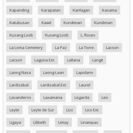
Kapanding
Karapatan
Karilagan
Kasama
Katubusan
Kawit
Kundiman
Kundiman
Kusang Loob
Kusang Loob
L. Roces
La Loma Cemetery
La Paz
La Torre
Lacson
Lacson
Laguna Ext.
Lallana
Langit
Laong Nasa
Laong-Laan
Lapidario
Lardizabal
Lardizabal Ext.
Laurel
Lavanderos
Laxamana
Legarda
Leo
Leyte
Leyte de Sur
Lico
Lico Ext.
Ligaya
Lilibeth
Limay
Linampas