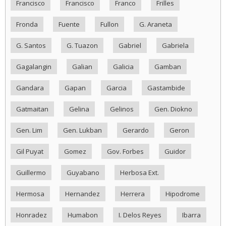
Francisco
Francisco
Franco
Frilles
Fronda
Fuente
Fullon
G. Araneta
G. Santos
G. Tuazon
Gabriel
Gabriela
Gagalangin
Galian
Galicia
Gamban
Gandara
Gapan
Garcia
Gastambide
Gatmaitan
Gelina
Gelinos
Gen. Diokno
Gen. Lim
Gen. Lukban
Gerardo
Geron
Gil Puyat
Gomez
Gov. Forbes
Guidor
Guillermo
Guyabano
Herbosa Ext.
Hermosa
Hernandez
Herrera
Hipodrome
Honradez
Humabon
I. Delos Reyes
Ibarra