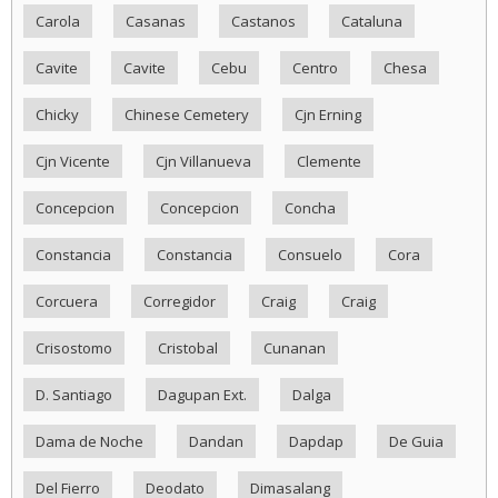
Carola
Casanas
Castanos
Cataluna
Cavite
Cavite
Cebu
Centro
Chesa
Chicky
Chinese Cemetery
Cjn Erning
Cjn Vicente
Cjn Villanueva
Clemente
Concepcion
Concepcion
Concha
Constancia
Constancia
Consuelo
Cora
Corcuera
Corregidor
Craig
Craig
Crisostomo
Cristobal
Cunanan
D. Santiago
Dagupan Ext.
Dalga
Dama de Noche
Dandan
Dapdap
De Guia
Del Fierro
Deodato
Dimasalang