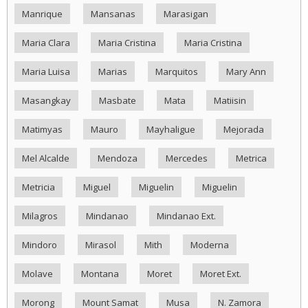
Manrique
Mansanas
Marasigan
Maria Clara
Maria Cristina
Maria Cristina
Maria Luisa
Marias
Marquitos
Mary Ann
Masangkay
Masbate
Mata
Matiisin
Matimyas
Mauro
Mayhaligue
Mejorada
Mel Alcalde
Mendoza
Mercedes
Metrica
Metricia
Miguel
Miguelin
Miguelin
Milagros
Mindanao
Mindanao Ext.
Mindoro
Mirasol
Mith
Moderna
Molave
Montana
Moret
Moret Ext.
Morong
Mount Samat
Musa
N. Zamora