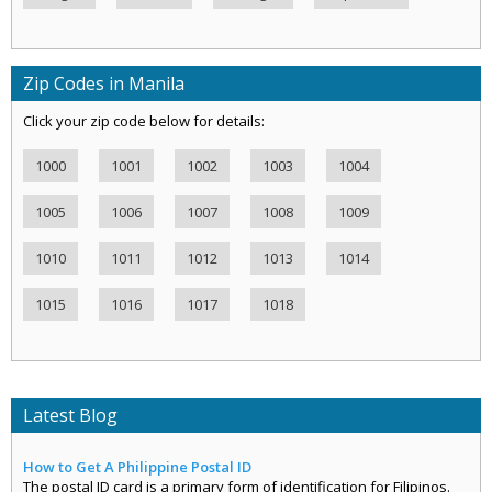
Zip Codes in Manila
Click your zip code below for details:
1000
1001
1002
1003
1004
1005
1006
1007
1008
1009
1010
1011
1012
1013
1014
1015
1016
1017
1018
Latest Blog
How to Get A Philippine Postal ID
The postal ID card is a primary form of identification for Filipinos.