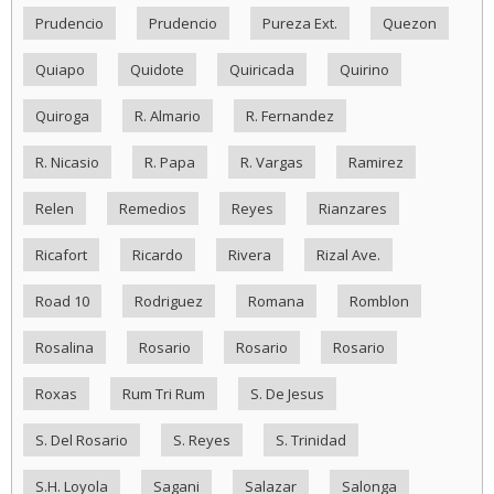
Prudencio
Prudencio
Pureza Ext.
Quezon
Quiapo
Quidote
Quiricada
Quirino
Quiroga
R. Almario
R. Fernandez
R. Nicasio
R. Papa
R. Vargas
Ramirez
Relen
Remedios
Reyes
Rianzares
Ricafort
Ricardo
Rivera
Rizal Ave.
Road 10
Rodriguez
Romana
Romblon
Rosalina
Rosario
Rosario
Rosario
Roxas
Rum Tri Rum
S. De Jesus
S. Del Rosario
S. Reyes
S. Trinidad
S.H. Loyola
Sagani
Salazar
Salonga