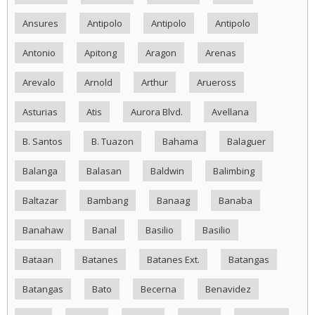
Ansures
Antipolo
Antipolo
Antipolo
Antonio
Apitong
Aragon
Arenas
Arevalo
Arnold
Arthur
Arueross
Asturias
Atis
Aurora Blvd.
Avellana
B. Santos
B. Tuazon
Bahama
Balaguer
Balanga
Balasan
Baldwin
Balimbing
Baltazar
Bambang
Banaag
Banaba
Banahaw
Banal
Basilio
Basilio
Bataan
Batanes
Batanes Ext.
Batangas
Batangas
Bato
Becerna
Benavidez