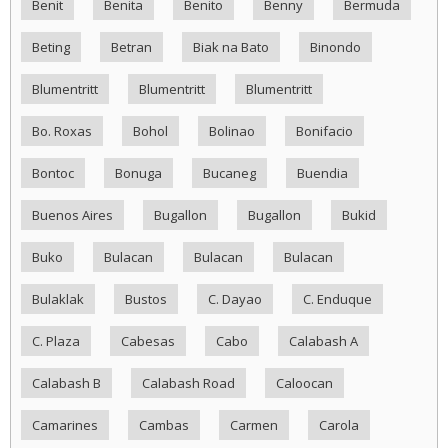
Benit
Benita
Benito
Benny
Bermuda
Beting
Betran
Biak na Bato
Binondo
Blumentritt
Blumentritt
Blumentritt
Bo. Roxas
Bohol
Bolinao
Bonifacio
Bontoc
Bonuga
Bucaneg
Buendia
Buenos Aires
Bugallon
Bugallon
Bukid
Buko
Bulacan
Bulacan
Bulacan
Bulaklak
Bustos
C. Dayao
C. Enduque
C. Plaza
Cabesas
Cabo
Calabash A
Calabash B
Calabash Road
Caloocan
Camarines
Cambas
Carmen
Carola