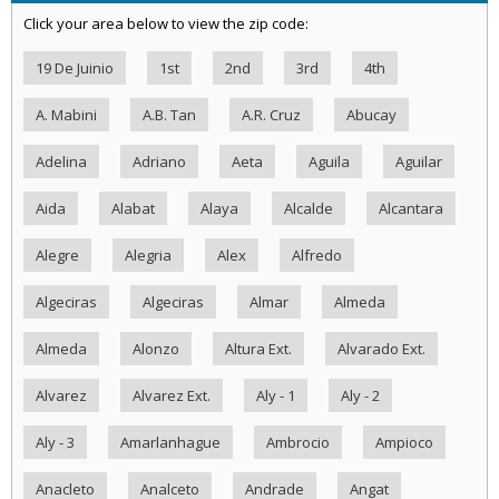
Click your area below to view the zip code:
19 De Juinio
1st
2nd
3rd
4th
A. Mabini
A.B. Tan
A.R. Cruz
Abucay
Adelina
Adriano
Aeta
Aguila
Aguilar
Aida
Alabat
Alaya
Alcalde
Alcantara
Alegre
Alegria
Alex
Alfredo
Algeciras
Algeciras
Almar
Almeda
Almeda
Alonzo
Altura Ext.
Alvarado Ext.
Alvarez
Alvarez Ext.
Aly - 1
Aly - 2
Aly - 3
Amarlanhague
Ambrocio
Ampioco
Anacleto
Analceto
Andrade
Angat