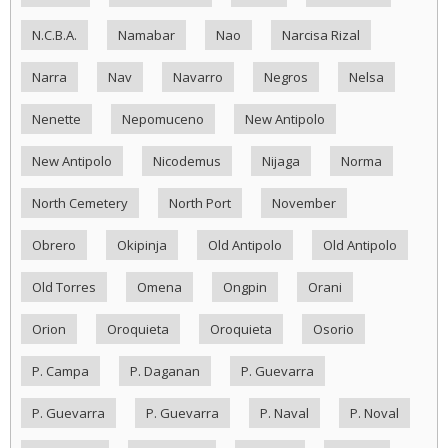
N.C.B.A.
Namabar
Nao
Narcisa Rizal
Narra
Nav
Navarro
Negros
Nelsa
Nenette
Nepomuceno
New Antipolo
New Antipolo
Nicodemus
Nijaga
Norma
North Cemetery
North Port
November
Obrero
Okipinja
Old Antipolo
Old Antipolo
Old Torres
Omena
Ongpin
Orani
Orion
Oroquieta
Oroquieta
Osorio
P. Campa
P. Daganan
P. Guevarra
P. Guevarra
P. Guevarra
P. Naval
P. Noval