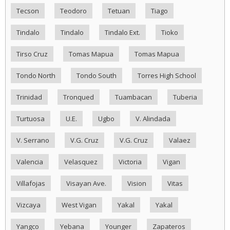
Tecson
Teodoro
Tetuan
Tiago
Tindalo
Tindalo
Tindalo Ext.
Tioko
Tirso Cruz
Tomas Mapua
Tomas Mapua
Tondo North
Tondo South
Torres High School
Trinidad
Tronqued
Tuambacan
Tuberia
Turtuosa
U.E.
Ugbo
V. Alindada
V. Serrano
V.G. Cruz
V.G. Cruz
Valaez
Valencia
Velasquez
Victoria
Vigan
Villafojas
Visayan Ave.
Vision
Vitas
Vizcaya
West Vigan
Yakal
Yakal
Yangco
Yebana
Younger
Zapateros