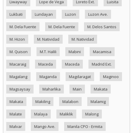
Liwayway
Lope de Vega
Loreto Ext.
Luisita
Lukbati
Lundayan
Luzon
Luzon Ave.
M. Dela Fuente
M. Dela Fuente
M. Delos Santos
M. Hizon
M. Natividad
M. Natividad
M. Quison
M.T. Halili
Mabini
Macamisa
Macaraig
Maceda
Maceda
Madrid Ext.
Magalang
Maganda
Magdaragat
Maginoo
Magsaysay
Maharlika
Main
Makata
Makata
Makiling
Malabon
Malamig
Malate
Malaya
Maliklik
Malong
Malvar
Mango Ave.
Manila CPO - Ermita