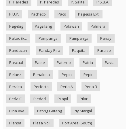
P. Paredes
P. Paredes
P. Salita
P.S.B.A.
P.U.P.
Pacheco
Paco
Pag-asa Ext.
Pag-ibig
Pagsilang
Palawan
Palmera
Paltoc Ext.
Pampanga
Pampanga
Panay
Pandacan
Panday Pira
Paquita
Paraiso
Pascual
Paste
Paterno
Patria
Pavia
Pelaez
Penalosa
Pepin
Pepin
Peralta
Perfecto
Perla A
Perla B
Perla C
Piedad
Pilapil
Pilar
Pina Ave.
Pitong Gatang
Piy Margal
Plansa
Plaza Noli
Port Area (South)