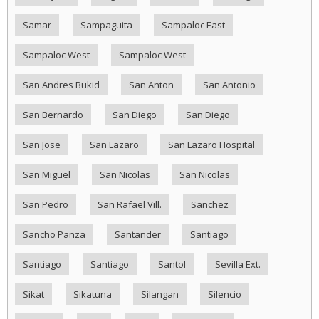
Samar
Sampaguita
Sampaloc East
Sampaloc West
Sampaloc West
San Andres Bukid
San Anton
San Antonio
San Bernardo
San Diego
San Diego
San Jose
San Lazaro
San Lazaro Hospital
San Miguel
San Nicolas
San Nicolas
San Pedro
San Rafael Vill.
Sanchez
Sancho Panza
Santander
Santiago
Santiago
Santiago
Santol
Sevilla Ext.
Sikat
Sikatuna
Silangan
Silencio