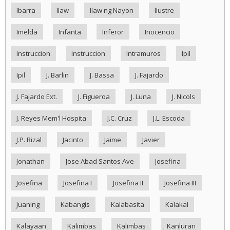
Ibarra
Ilaw
Ilaw ng Nayon
Ilustre
Imelda
Infanta
Inferor
Inocencio
Instruccion
Instruccion
Intramuros
Ipil
Ipil
J. Barlin
J. Bassa
J. Fajardo
J. Fajardo Ext.
J. Figueroa
J. Luna
J. Nicols
J. Reyes Mem'l Hospita
J.C. Cruz
J.L. Escoda
J.P. Rizal
Jacinto
Jaime
Javier
Jonathan
Jose Abad Santos Ave
Josefina
Josefina
Josefina I
Josefina II
Josefina III
Juaning
Kabangis
Kalabasita
Kalakal
Kalayaan
Kalimbas
Kalimbas
Kanluran