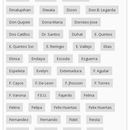
Dinalupihan
Diwata
Dizon
Don B. Legarda
Don Quijote
Dona Maria
Doroteo Jose
Dos Catillos
Dr. Santos
Duhat
E. Quintos
E. Quintos Ssr.
E. Remigio
E. Vallejo
Elias
Eloisa
Endaya
Escoda
Esguerra
Espeleta
Evelyn
Extemadura
F. Aguilar
F. Cayco
F. De Leon
F. Jhocson
F. Torres
F. Varona
F.E.U.
Fajardo
Felina
Felina
Felipa
Felix Huertas
Felix Huertas
Fernandez
Fernando
Fidel
Fiesta