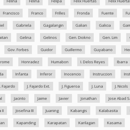
Felina
Felina
Felipa
Felix Huertas
Felix Huerta
Francisco
Franco
Frilles
Fronda
Fuente
Fu
iel
Gabriela
Gagalangin
Galian
Galicia
Ga
itan
Gelina
Gelinos
Gen. Diokno
Gen. Lim
Gov. Forbes
Guidor
Guillermo
Guyabano
He
drome
Honradez
Humabon
I. Delos Reyes
Ibarra
da
Infanta
Inferor
Inocencio
Instruccion
Ins
J. Fajardo
J. Fajardo Ext.
J. Figueroa
J. Luna
J. Nicols
al
Jacinto
Jaime
Javier
Jonathan
Jose Abad S
 II
Josefina III
Juaning
Kabangis
Kalabasita
ran
Kapanding
Karapatan
Karilagan
Kasama