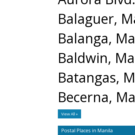
Balaguer, M
Balanga, Ma
Baldwin, Ma
Batangas, M
Becerna, Ma
View All »
Postal Places in Manila