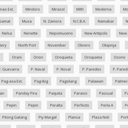
nao Ext.
Mindoro
Mirasol
Mith
Moderna
Mo
Samat
Musa
N. Zamora
N.C.B.A.
Namabar
Nelsa
Nenette
Nepomuceno
New Antipolo
New 
tery
North Port
November
Obrero
Okipinja
n
Orani
Orion
Oroquieta
Oroquieta
Osorio
P. Guevarra
P. Naval
P. Noval
P. Paredes
P. Pared
Pag-asa Ext.
Pag-ibig
Pagsilang
Palawan
Palmer
an
Panday Pira
Paquita
Paraiso
Pascual
P
Pepin
Pepin
Peralta
Perfecto
Perla A
P
Pitong Gatang
Piy Margal
Plansa
Plaza Noli
Port