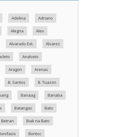
Adelina
Adriano
Alegria
Alex
Alvarado Ext.
Alvarez
cleto
Analceto
Aragon
Arenas
B. Santos
B. Tuazon
bang
Banaag
Banaba
s
Batangas
Bato
Betran
Biak na Bato
Bonifacio
Bontoc