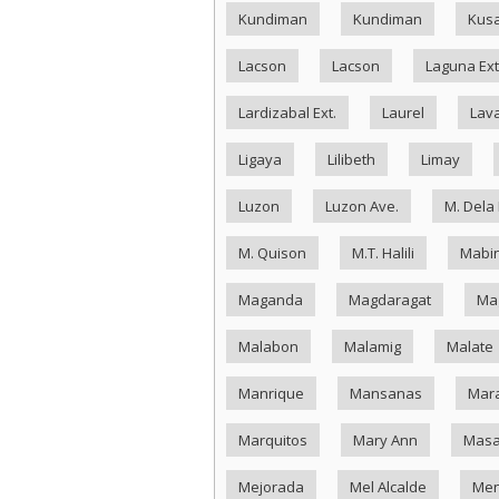
Kundiman
Kundiman
Kus
Lacson
Lacson
Laguna Ext
Lardizabal Ext.
Laurel
Lav
Ligaya
Lilibeth
Limay
Luzon
Luzon Ave.
M. Dela
M. Quison
M.T. Halili
Mabin
Maganda
Magdaragat
Ma
Malabon
Malamig
Malate
Manrique
Mansanas
Mar
Marquitos
Mary Ann
Masa
Mejorada
Mel Alcalde
Me