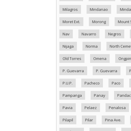
Milagros
Mindanao
Minda
Moret Ext.
Morong
Mount 
Nav
Navarro
Negros
Nijaga
Norma
North Ceme
Old Torres
Omena
Ongpi
P. Guevarra
P. Guevarra
P.U.P.
Pacheco
Paco
Pampanga
Panay
Pandac
Pavia
Pelaez
Penalosa
Pilapil
Pilar
Pina Ave.