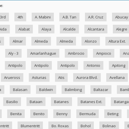
e:
3rd
4th
A. Mabini
A.B. Tan
A.R. Cruz
Abucay
Aida
Alabat
Alaya
Alcalde
Alcantara
Alegre
s
Almar
Almeda
Almeda
Alonzo
Altura Ext.
Aly - 3
Amarlanhague
Ambrocio
Ampioco
Ana
Antipolo
Antipolo
Antipolo
Antonio
Apitong
Arueross
Asturias
Atis
Aurora Blvd.
Avellana
a
Balasan
Baldwin
Balimbing
Baltazar
Bam
Basilio
Bataan
Batanes
Batanes Ext.
Batanga
Benita
Benito
Benny
Bermuda
Beting
ntritt
Blumentritt
Bo. Roxas
Bohol
Bolinao