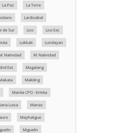
La Paz
La Torre
pidario
Lardizabal
e de Sur
Lico
Lico Ext.
isita
Lukbati
Lundayan
M. Natividad
M. Natividad
rid Ext.
Magalang
Makata
Makiling
Manila CPO - Ermita
aria Luisa
Marias
auro
Mayhaligue
guelin
Miguelin