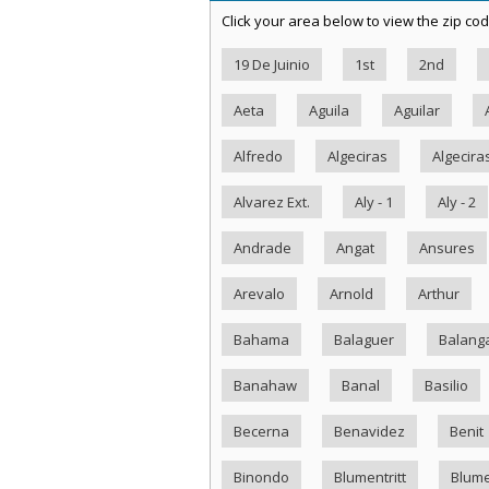
Click your area below to view the zip cod
19 De Juinio
1st
2nd
Aeta
Aguila
Aguilar
Alfredo
Algeciras
Algecira
Alvarez Ext.
Aly - 1
Aly - 2
Andrade
Angat
Ansures
Arevalo
Arnold
Arthur
Bahama
Balaguer
Balang
Banahaw
Banal
Basilio
Becerna
Benavidez
Benit
Binondo
Blumentritt
Blume