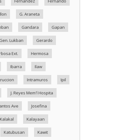
s
Fernandez
Fernando
llon
G. Araneta
mban
Gandara
Gapan
Gen. Lukban
Gerardo
rbosa Ext.
Hermosa
Ibarra
Ilaw
truccion
Intramuros
Ipil
J. Reyes Mem'l Hospita
antos Ave
Josefina
Kalakal
Kalayaan
Katubusan
Kawit