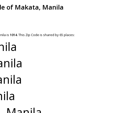
de of Makata, Manila
nila is
1014
.
This Zip Code is shared by 65 places:
ila
anila
nila
ila
, Manila