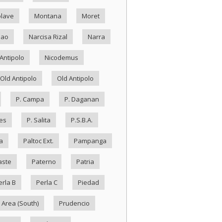
lave
Montana
Moret
Nao
Narcisa Rizal
Narra
Antipolo
Nicodemus
Old Antipolo
Old Antipolo
P. Campa
P. Daganan
es
P. Salita
P.S.B.A.
a
Paltoc Ext.
Pampanga
aste
Paterno
Patria
erla B
Perla C
Piedad
 Area (South)
Prudencio