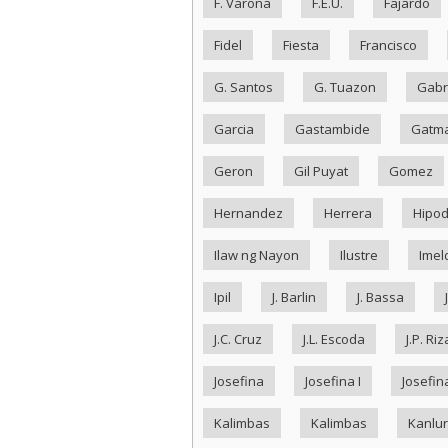
F. Varona
F.E.U.
Fajardo
Fidel
Fiesta
Francisco
G. Santos
G. Tuazon
Gabr
Garcia
Gastambide
Gatma
Geron
Gil Puyat
Gomez
Hernandez
Herrera
Hipo
Ilaw ng Nayon
Ilustre
Imel
Ipil
J. Barlin
J. Bassa
J.C. Cruz
J.L. Escoda
J.P. Riz
Josefina
Josefina I
Josefina
Kalimbas
Kalimbas
Kanlu