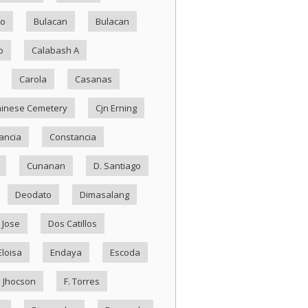
ko
Bulacan
Bulacan
o
Calabash A
Carola
Casanas
inese Cemetery
Cjn Erning
ancia
Constancia
Cunanan
D. Santiago
Deodato
Dimasalang
 Jose
Dos Catillos
Eloisa
Endaya
Escoda
. Jhocson
F. Torres