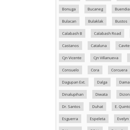
Bonuga
Bucaneg
Buendia
Bulacan
Bulaklak
Bustos
Calabash B
Calabash Road
Castanos
Cataluna
Cavite
Cjn Vicente
Cjn Villanueva
Consuelo
Cora
Corcuera
Dagupan Ext.
Dalga
Dama
Dinalupihan
Diwata
Dizon
Dr. Santos
Duhat
E. Quint
Esguerra
Espeleta
Evelyn