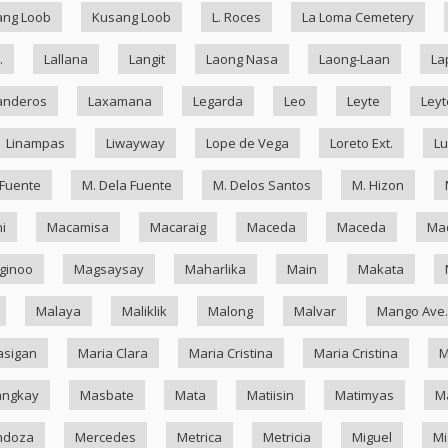
ang Loob
Kusang Loob
L. Roces
La Loma Cemetery
.
Lallana
Langit
Laong Nasa
Laong-Laan
La
anderos
Laxamana
Legarda
Leo
Leyte
Leyt
Linampas
Liwayway
Lope de Vega
Loreto Ext.
Lu
 Fuente
M. Dela Fuente
M. Delos Santos
M. Hizon
i
Macamisa
Macaraig
Maceda
Maceda
Mad
ginoo
Magsaysay
Maharlika
Main
Makata
Malaya
Maliklik
Malong
Malvar
Mango Ave.
asigan
Maria Clara
Maria Cristina
Maria Cristina
M
ngkay
Masbate
Mata
Matiisin
Matimyas
M
ndoza
Mercedes
Metrica
Metricia
Miguel
Mi