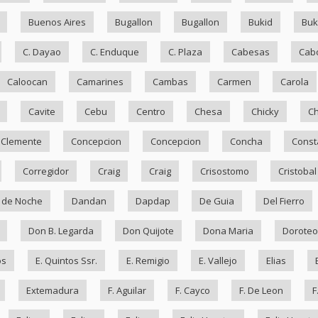
Buenos Aires
Bugallon
Bugallon
Bukid
Bu
C. Dayao
C. Enduque
C. Plaza
Cabesas
Cab
Caloocan
Camarines
Cambas
Carmen
Carola
Cavite
Cebu
Centro
Chesa
Chicky
Ch
Clemente
Concepcion
Concepcion
Concha
Const
Corregidor
Craig
Craig
Crisostomo
Cristobal
 de Noche
Dandan
Dapdap
De Guia
Del Fierro
Don B. Legarda
Don Quijote
Dona Maria
Doroteo
os
E. Quintos Ssr.
E. Remigio
E. Vallejo
Elias
Extemadura
F. Aguilar
F. Cayco
F. De Leon
F