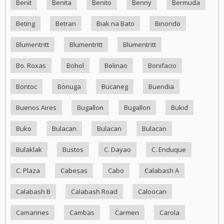
Benit
Benita
Benito
Benny
Bermuda
Beting
Betran
Biak na Bato
Binondo
Blumentritt
Blumentritt
Blumentritt
Bo. Roxas
Bohol
Bolinao
Bonifacio
Bontoc
Bonuga
Bucaneg
Buendia
Buenos Aires
Bugallon
Bugallon
Bukid
Buko
Bulacan
Bulacan
Bulacan
Bulaklak
Bustos
C. Dayao
C. Enduque
C. Plaza
Cabesas
Cabo
Calabash A
Calabash B
Calabash Road
Caloocan
Camarines
Cambas
Carmen
Carola