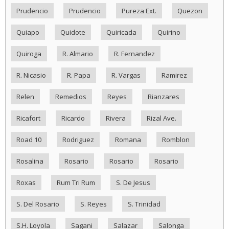
Prudencio
Prudencio
Pureza Ext.
Quezon
Quiapo
Quidote
Quiricada
Quirino
Quiroga
R. Almario
R. Fernandez
R. Nicasio
R. Papa
R. Vargas
Ramirez
Relen
Remedios
Reyes
Rianzares
Ricafort
Ricardo
Rivera
Rizal Ave.
Road 10
Rodriguez
Romana
Romblon
Rosalina
Rosario
Rosario
Rosario
Roxas
Rum Tri Rum
S. De Jesus
S. Del Rosario
S. Reyes
S. Trinidad
S.H. Loyola
Sagani
Salazar
Salonga