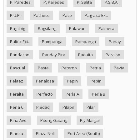
P. Paredes
P. Paredes
P. Salita
P.S.B.A.
P.U.P.
Pacheco
Paco
Pag-asa Ext.
Pag-ibig
Pagsilang
Palawan
Palmera
Paltoc Ext.
Pampanga
Pampanga
Panay
Pandacan
Panday Pira
Paquita
Paraiso
Pascual
Paste
Paterno
Patria
Pavia
Pelaez
Penalosa
Pepin
Pepin
Peralta
Perfecto
Perla A
Perla B
Perla C
Piedad
Pilapil
Pilar
Pina Ave.
Pitong Gatang
Piy Margal
Plansa
Plaza Noli
Port Area (South)