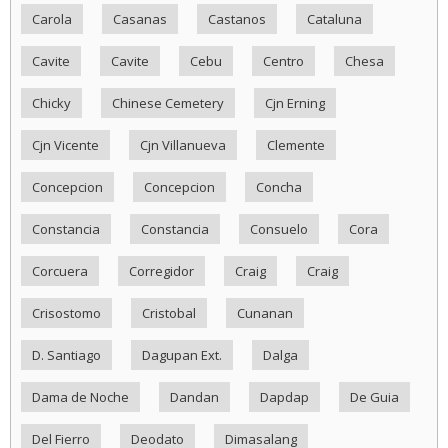
Carola
Casanas
Castanos
Cataluna
Cavite
Cavite
Cebu
Centro
Chesa
Chicky
Chinese Cemetery
Cjn Erning
Cjn Vicente
Cjn Villanueva
Clemente
Concepcion
Concepcion
Concha
Constancia
Constancia
Consuelo
Cora
Corcuera
Corregidor
Craig
Craig
Crisostomo
Cristobal
Cunanan
D. Santiago
Dagupan Ext.
Dalga
Dama de Noche
Dandan
Dapdap
De Guia
Del Fierro
Deodato
Dimasalang