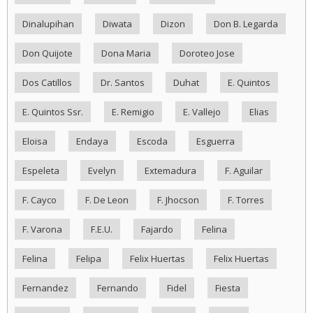
Dinalupihan
Diwata
Dizon
Don B. Legarda
Don Quijote
Dona Maria
Doroteo Jose
Dos Catillos
Dr. Santos
Duhat
E. Quintos
E. Quintos Ssr.
E. Remigio
E. Vallejo
Elias
Eloisa
Endaya
Escoda
Esguerra
Espeleta
Evelyn
Extemadura
F. Aguilar
F. Cayco
F. De Leon
F. Jhocson
F. Torres
F. Varona
F.E.U.
Fajardo
Felina
Felina
Felipa
Felix Huertas
Felix Huertas
Fernandez
Fernando
Fidel
Fiesta