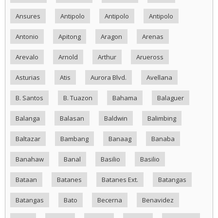
Ansures
Antipolo
Antipolo
Antipolo
Antonio
Apitong
Aragon
Arenas
Arevalo
Arnold
Arthur
Arueross
Asturias
Atis
Aurora Blvd.
Avellana
B. Santos
B. Tuazon
Bahama
Balaguer
Balanga
Balasan
Baldwin
Balimbing
Baltazar
Bambang
Banaag
Banaba
Banahaw
Banal
Basilio
Basilio
Bataan
Batanes
Batanes Ext.
Batangas
Batangas
Bato
Becerna
Benavidez