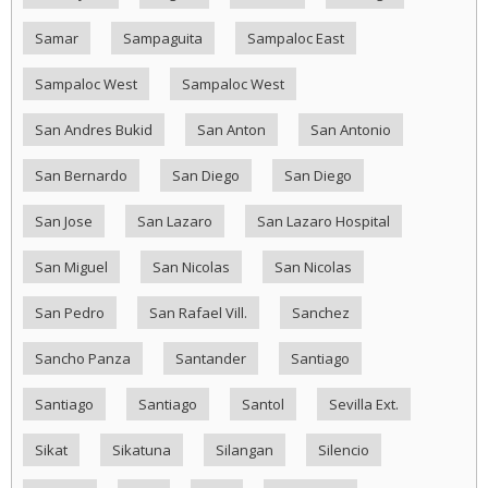
Samar
Sampaguita
Sampaloc East
Sampaloc West
Sampaloc West
San Andres Bukid
San Anton
San Antonio
San Bernardo
San Diego
San Diego
San Jose
San Lazaro
San Lazaro Hospital
San Miguel
San Nicolas
San Nicolas
San Pedro
San Rafael Vill.
Sanchez
Sancho Panza
Santander
Santiago
Santiago
Santiago
Santol
Sevilla Ext.
Sikat
Sikatuna
Silangan
Silencio