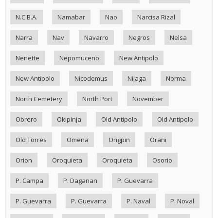
N.C.B.A.
Namabar
Nao
Narcisa Rizal
Narra
Nav
Navarro
Negros
Nelsa
Nenette
Nepomuceno
New Antipolo
New Antipolo
Nicodemus
Nijaga
Norma
North Cemetery
North Port
November
Obrero
Okipinja
Old Antipolo
Old Antipolo
Old Torres
Omena
Ongpin
Orani
Orion
Oroquieta
Oroquieta
Osorio
P. Campa
P. Daganan
P. Guevarra
P. Guevarra
P. Guevarra
P. Naval
P. Noval