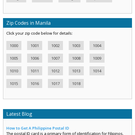
Zip Codes in Manila
Click your zip code below for details:
1000
1001
1002
1003
1004
1005
1006
1007
1008
1009
1010
1011
1012
1013
1014
1015
1016
1017
1018
Latest Blog
How to Get A Philippine Postal ID
The postal ID card is a primary form of identification for Filipinos.