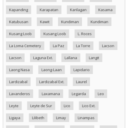
Kapanding
Karapatan
Karilagan
Kasama
Katubusan
Kawit
Kundiman
Kundiman
Kusang Loob
Kusang Loob
L. Roces
La Loma Cemetery
La Paz
La Torre
Lacson
Lacson
Laguna Ext.
Lallana
Langit
Laong Nasa
Laong-Laan
Lapidario
Lardizabal
Lardizabal Ext.
Laurel
Lavanderos
Laxamana
Legarda
Leo
Leyte
Leyte de Sur
Lico
Lico Ext.
Ligaya
Lilibeth
Limay
Linampas