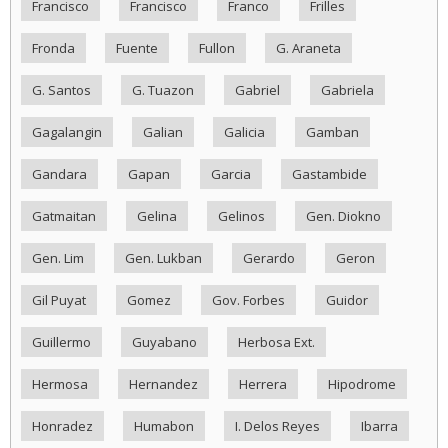
Francisco
Francisco
Franco
Frilles
Fronda
Fuente
Fullon
G. Araneta
G. Santos
G. Tuazon
Gabriel
Gabriela
Gagalangin
Galian
Galicia
Gamban
Gandara
Gapan
Garcia
Gastambide
Gatmaitan
Gelina
Gelinos
Gen. Diokno
Gen. Lim
Gen. Lukban
Gerardo
Geron
Gil Puyat
Gomez
Gov. Forbes
Guidor
Guillermo
Guyabano
Herbosa Ext.
Hermosa
Hernandez
Herrera
Hipodrome
Honradez
Humabon
I. Delos Reyes
Ibarra