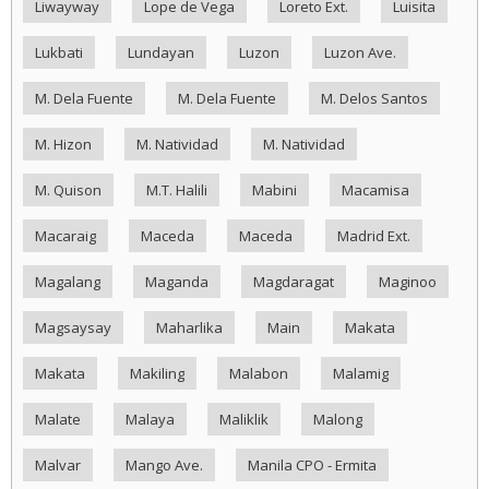
Liwayway
Lope de Vega
Loreto Ext.
Luisita
Lukbati
Lundayan
Luzon
Luzon Ave.
M. Dela Fuente
M. Dela Fuente
M. Delos Santos
M. Hizon
M. Natividad
M. Natividad
M. Quison
M.T. Halili
Mabini
Macamisa
Macaraig
Maceda
Maceda
Madrid Ext.
Magalang
Maganda
Magdaragat
Maginoo
Magsaysay
Maharlika
Main
Makata
Makata
Makiling
Malabon
Malamig
Malate
Malaya
Maliklik
Malong
Malvar
Mango Ave.
Manila CPO - Ermita