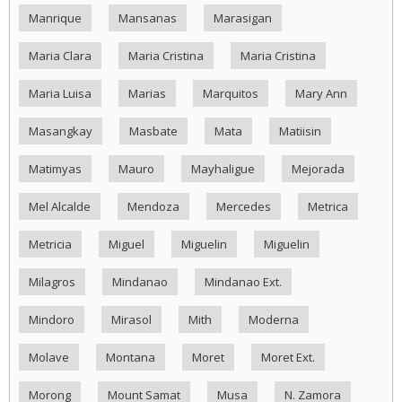
Manrique
Mansanas
Marasigan
Maria Clara
Maria Cristina
Maria Cristina
Maria Luisa
Marias
Marquitos
Mary Ann
Masangkay
Masbate
Mata
Matiisin
Matimyas
Mauro
Mayhaligue
Mejorada
Mel Alcalde
Mendoza
Mercedes
Metrica
Metricia
Miguel
Miguelin
Miguelin
Milagros
Mindanao
Mindanao Ext.
Mindoro
Mirasol
Mith
Moderna
Molave
Montana
Moret
Moret Ext.
Morong
Mount Samat
Musa
N. Zamora