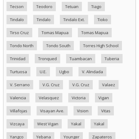
Tecson
Teodoro
Tetuan
Tiago
Tindalo
Tindalo
Tindalo Ext.
Tioko
Tirso Cruz
Tomas Mapua
Tomas Mapua
Tondo North
Tondo South
Torres High School
Trinidad
Tronqued
Tuambacan
Tuberia
Turtuosa
U.E.
Ugbo
V. Alindada
V. Serrano
V.G. Cruz
V.G. Cruz
Valaez
Valencia
Velasquez
Victoria
Vigan
Villafojas
Visayan Ave.
Vision
Vitas
Vizcaya
West Vigan
Yakal
Yakal
Yangco
Yebana
Younger
Zapateros