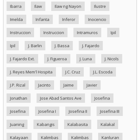
Ibarra
Ilaw
Ilaw ng Nayon
Ilustre
Imelda
Infanta
Inferor
Inocencio
Instruccion
Instruccion
Intramuros
Ipil
Ipil
J. Barlin
J. Bassa
J. Fajardo
J. Fajardo Ext.
J. Figueroa
J. Luna
J. Nicols
J. Reyes Mem'l Hospita
J.C. Cruz
J.L. Escoda
J.P. Rizal
Jacinto
Jaime
Javier
Jonathan
Jose Abad Santos Ave
Josefina
Josefina
Josefina I
Josefina II
Josefina III
Juaning
Kabangis
Kalabasita
Kalakal
Kalayaan
Kalimbas
Kalimbas
Kanluran