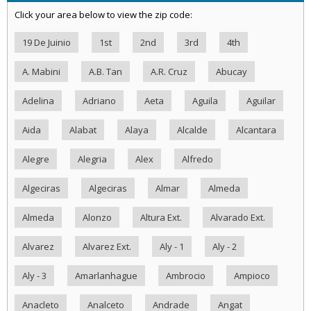
Click your area below to view the zip code:
19 De Juinio
1st
2nd
3rd
4th
A. Mabini
A.B. Tan
A.R. Cruz
Abucay
Adelina
Adriano
Aeta
Aguila
Aguilar
Aida
Alabat
Alaya
Alcalde
Alcantara
Alegre
Alegria
Alex
Alfredo
Algeciras
Algeciras
Almar
Almeda
Almeda
Alonzo
Altura Ext.
Alvarado Ext.
Alvarez
Alvarez Ext.
Aly - 1
Aly - 2
Aly - 3
Amarlanhague
Ambrocio
Ampioco
Anacleto
Analceto
Andrade
Angat