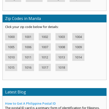
Zip Codes in Manila
Click your zip code below for details:
1000
1001
1002
1003
1004
1005
1006
1007
1008
1009
1010
1011
1012
1013
1014
1015
1016
1017
1018
Latest Blog
How to Get A Philippine Postal ID
The postal ID card is a primary form of identification for Filipinos.