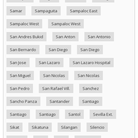
Samar
Sampaguita
Sampaloc East
Sampaloc West
Sampaloc West
San Andres Bukid
San Anton
San Antonio
San Bernardo
San Diego
San Diego
San Jose
San Lazaro
San Lazaro Hospital
San Miguel
San Nicolas
San Nicolas
San Pedro
San Rafael Vill.
Sanchez
Sancho Panza
Santander
Santiago
Santiago
Santiago
Santol
Sevilla Ext.
Sikat
Sikatuna
Silangan
Silencio