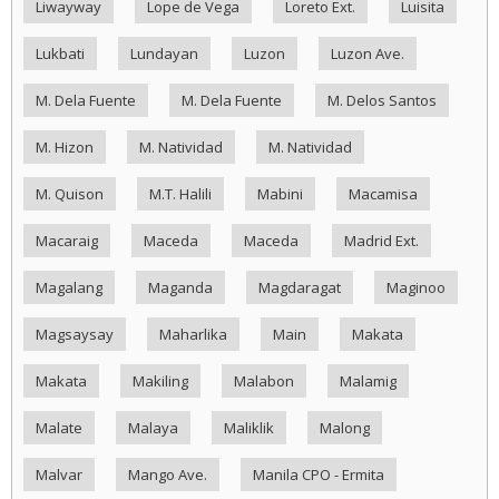
Liwayway
Lope de Vega
Loreto Ext.
Luisita
Lukbati
Lundayan
Luzon
Luzon Ave.
M. Dela Fuente
M. Dela Fuente
M. Delos Santos
M. Hizon
M. Natividad
M. Natividad
M. Quison
M.T. Halili
Mabini
Macamisa
Macaraig
Maceda
Maceda
Madrid Ext.
Magalang
Maganda
Magdaragat
Maginoo
Magsaysay
Maharlika
Main
Makata
Makata
Makiling
Malabon
Malamig
Malate
Malaya
Maliklik
Malong
Malvar
Mango Ave.
Manila CPO - Ermita