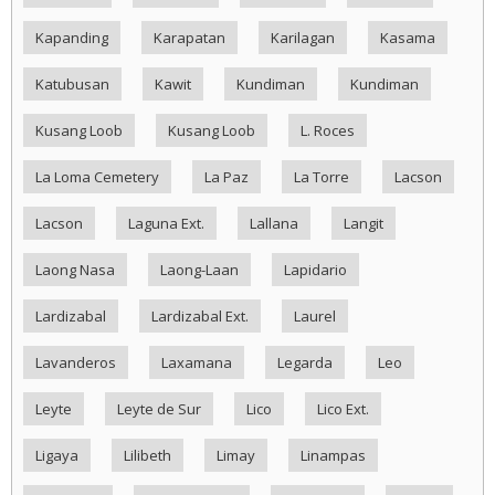
Kapanding
Karapatan
Karilagan
Kasama
Katubusan
Kawit
Kundiman
Kundiman
Kusang Loob
Kusang Loob
L. Roces
La Loma Cemetery
La Paz
La Torre
Lacson
Lacson
Laguna Ext.
Lallana
Langit
Laong Nasa
Laong-Laan
Lapidario
Lardizabal
Lardizabal Ext.
Laurel
Lavanderos
Laxamana
Legarda
Leo
Leyte
Leyte de Sur
Lico
Lico Ext.
Ligaya
Lilibeth
Limay
Linampas