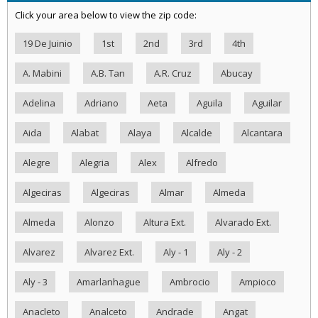
Click your area below to view the zip code:
19 De Juinio
1st
2nd
3rd
4th
A. Mabini
A.B. Tan
A.R. Cruz
Abucay
Adelina
Adriano
Aeta
Aguila
Aguilar
Aida
Alabat
Alaya
Alcalde
Alcantara
Alegre
Alegria
Alex
Alfredo
Algeciras
Algeciras
Almar
Almeda
Almeda
Alonzo
Altura Ext.
Alvarado Ext.
Alvarez
Alvarez Ext.
Aly - 1
Aly - 2
Aly - 3
Amarlanhague
Ambrocio
Ampioco
Anacleto
Analceto
Andrade
Angat