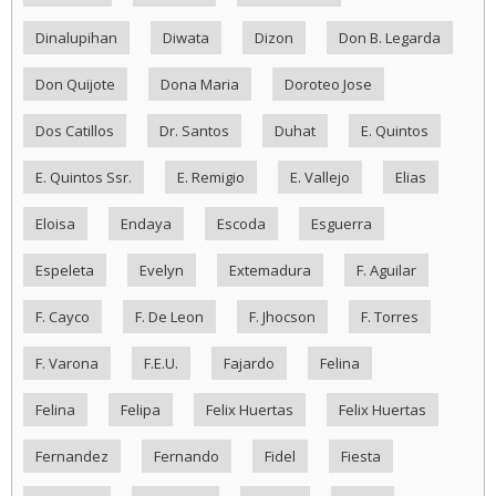
Dinalupihan
Diwata
Dizon
Don B. Legarda
Don Quijote
Dona Maria
Doroteo Jose
Dos Catillos
Dr. Santos
Duhat
E. Quintos
E. Quintos Ssr.
E. Remigio
E. Vallejo
Elias
Eloisa
Endaya
Escoda
Esguerra
Espeleta
Evelyn
Extemadura
F. Aguilar
F. Cayco
F. De Leon
F. Jhocson
F. Torres
F. Varona
F.E.U.
Fajardo
Felina
Felina
Felipa
Felix Huertas
Felix Huertas
Fernandez
Fernando
Fidel
Fiesta