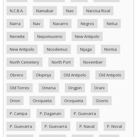
N.C.B.A.
Namabar
Nao
Narcisa Rizal
Narra
Nav
Navarro
Negros
Nelsa
Nenette
Nepomuceno
New Antipolo
New Antipolo
Nicodemus
Nijaga
Norma
North Cemetery
North Port
November
Obrero
Okipinja
Old Antipolo
Old Antipolo
Old Torres
Omena
Ongpin
Orani
Orion
Oroquieta
Oroquieta
Osorio
P. Campa
P. Daganan
P. Guevarra
P. Guevarra
P. Guevarra
P. Naval
P. Noval