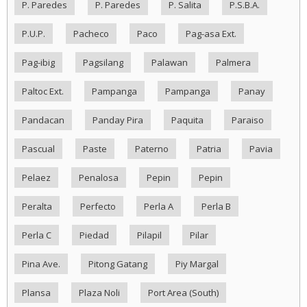
P. Paredes
P. Paredes
P. Salita
P.S.B.A.
P.U.P.
Pacheco
Paco
Pag-asa Ext.
Pag-ibig
Pagsilang
Palawan
Palmera
Paltoc Ext.
Pampanga
Pampanga
Panay
Pandacan
Panday Pira
Paquita
Paraiso
Pascual
Paste
Paterno
Patria
Pavia
Pelaez
Penalosa
Pepin
Pepin
Peralta
Perfecto
Perla A
Perla B
Perla C
Piedad
Pilapil
Pilar
Pina Ave.
Pitong Gatang
Piy Margal
Plansa
Plaza Noli
Port Area (South)