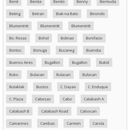
Benit
Benita
Benito
Benny
Bermuda
Beting
Betran
Biak na Bato
Binondo
Blumentritt
Blumentritt
Blumentritt
Bo. Roxas
Bohol
Bolinao
Bonifacio
Bontoc
Bonuga
Bucaneg
Buendia
Buenos Aires
Bugallon
Bugallon
Bukid
Buko
Bulacan
Bulacan
Bulacan
Bulaklak
Bustos
C. Dayao
C. Enduque
C. Plaza
Cabesas
Cabo
Calabash A
Calabash B
Calabash Road
Caloocan
Camarines
Cambas
Carmen
Carola