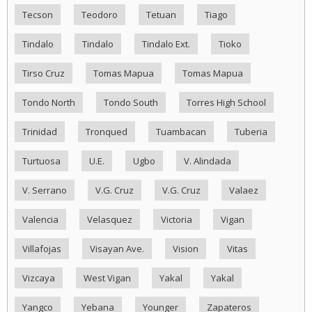
Tecson
Teodoro
Tetuan
Tiago
Tindalo
Tindalo
Tindalo Ext.
Tioko
Tirso Cruz
Tomas Mapua
Tomas Mapua
Tondo North
Tondo South
Torres High School
Trinidad
Tronqued
Tuambacan
Tuberia
Turtuosa
U.E.
Ugbo
V. Alindada
V. Serrano
V.G. Cruz
V.G. Cruz
Valaez
Valencia
Velasquez
Victoria
Vigan
Villafojas
Visayan Ave.
Vision
Vitas
Vizcaya
West Vigan
Yakal
Yakal
Yangco
Yebana
Younger
Zapateros