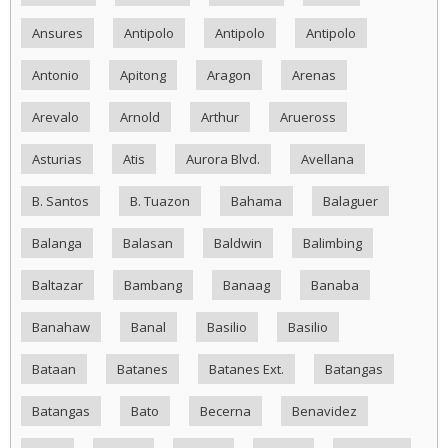
Ansures
Antipolo
Antipolo
Antipolo
Antonio
Apitong
Aragon
Arenas
Arevalo
Arnold
Arthur
Arueross
Asturias
Atis
Aurora Blvd.
Avellana
B. Santos
B. Tuazon
Bahama
Balaguer
Balanga
Balasan
Baldwin
Balimbing
Baltazar
Bambang
Banaag
Banaba
Banahaw
Banal
Basilio
Basilio
Bataan
Batanes
Batanes Ext.
Batangas
Batangas
Bato
Becerna
Benavidez