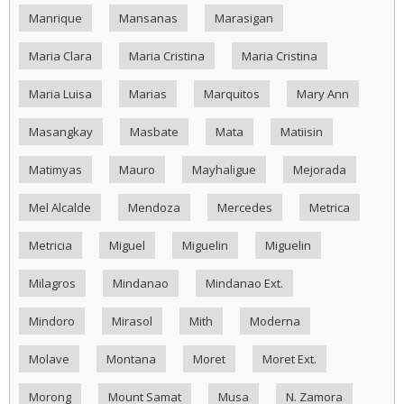
Manrique
Mansanas
Marasigan
Maria Clara
Maria Cristina
Maria Cristina
Maria Luisa
Marias
Marquitos
Mary Ann
Masangkay
Masbate
Mata
Matiisin
Matimyas
Mauro
Mayhaligue
Mejorada
Mel Alcalde
Mendoza
Mercedes
Metrica
Metricia
Miguel
Miguelin
Miguelin
Milagros
Mindanao
Mindanao Ext.
Mindoro
Mirasol
Mith
Moderna
Molave
Montana
Moret
Moret Ext.
Morong
Mount Samat
Musa
N. Zamora