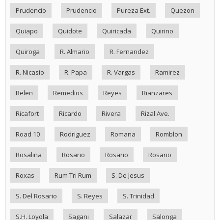
Prudencio
Prudencio
Pureza Ext.
Quezon
Quiapo
Quidote
Quiricada
Quirino
Quiroga
R. Almario
R. Fernandez
R. Nicasio
R. Papa
R. Vargas
Ramirez
Relen
Remedios
Reyes
Rianzares
Ricafort
Ricardo
Rivera
Rizal Ave.
Road 10
Rodriguez
Romana
Romblon
Rosalina
Rosario
Rosario
Rosario
Roxas
Rum Tri Rum
S. De Jesus
S. Del Rosario
S. Reyes
S. Trinidad
S.H. Loyola
Sagani
Salazar
Salonga