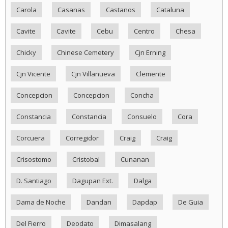
Carola
Casanas
Castanos
Cataluna
Cavite
Cavite
Cebu
Centro
Chesa
Chicky
Chinese Cemetery
Cjn Erning
Cjn Vicente
Cjn Villanueva
Clemente
Concepcion
Concepcion
Concha
Constancia
Constancia
Consuelo
Cora
Corcuera
Corregidor
Craig
Craig
Crisostomo
Cristobal
Cunanan
D. Santiago
Dagupan Ext.
Dalga
Dama de Noche
Dandan
Dapdap
De Guia
Del Fierro
Deodato
Dimasalang