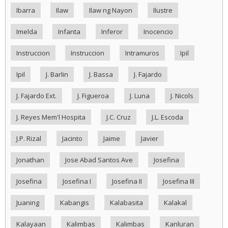
Ibarra
Ilaw
Ilaw ng Nayon
Ilustre
Imelda
Infanta
Inferor
Inocencio
Instruccion
Instruccion
Intramuros
Ipil
Ipil
J. Barlin
J. Bassa
J. Fajardo
J. Fajardo Ext.
J. Figueroa
J. Luna
J. Nicols
J. Reyes Mem'l Hospita
J.C. Cruz
J.L. Escoda
J.P. Rizal
Jacinto
Jaime
Javier
Jonathan
Jose Abad Santos Ave
Josefina
Josefina
Josefina I
Josefina II
Josefina III
Juaning
Kabangis
Kalabasita
Kalakal
Kalayaan
Kalimbas
Kalimbas
Kanluran