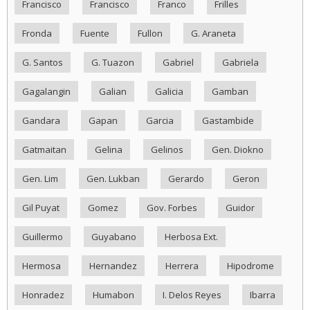
Francisco
Francisco
Franco
Frilles
Fronda
Fuente
Fullon
G. Araneta
G. Santos
G. Tuazon
Gabriel
Gabriela
Gagalangin
Galian
Galicia
Gamban
Gandara
Gapan
Garcia
Gastambide
Gatmaitan
Gelina
Gelinos
Gen. Diokno
Gen. Lim
Gen. Lukban
Gerardo
Geron
Gil Puyat
Gomez
Gov. Forbes
Guidor
Guillermo
Guyabano
Herbosa Ext.
Hermosa
Hernandez
Herrera
Hipodrome
Honradez
Humabon
I. Delos Reyes
Ibarra