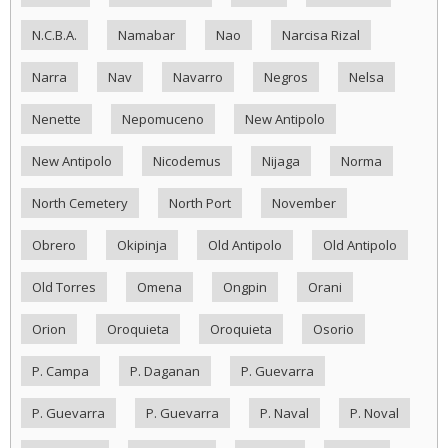
N.C.B.A.
Namabar
Nao
Narcisa Rizal
Narra
Nav
Navarro
Negros
Nelsa
Nenette
Nepomuceno
New Antipolo
New Antipolo
Nicodemus
Nijaga
Norma
North Cemetery
North Port
November
Obrero
Okipinja
Old Antipolo
Old Antipolo
Old Torres
Omena
Ongpin
Orani
Orion
Oroquieta
Oroquieta
Osorio
P. Campa
P. Daganan
P. Guevarra
P. Guevarra
P. Guevarra
P. Naval
P. Noval