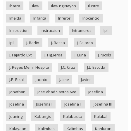
Ibarra
Ilaw
Ilaw ng Nayon
Ilustre
Imelda
Infanta
Inferor
Inocencio
Instruccion
Instruccion
Intramuros
Ipil
Ipil
J. Barlin
J. Bassa
J. Fajardo
J. Fajardo Ext.
J. Figueroa
J. Luna
J. Nicols
J. Reyes Mem'l Hospita
J.C. Cruz
J.L. Escoda
J.P. Rizal
Jacinto
Jaime
Javier
Jonathan
Jose Abad Santos Ave
Josefina
Josefina
Josefina I
Josefina II
Josefina III
Juaning
Kabangis
Kalabasita
Kalakal
Kalayaan
Kalimbas
Kalimbas
Kanluran