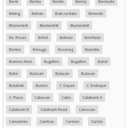
Benit
Benita
Benito
Benny
Bermuda
Beting
Betran
Biak na Bato
Binondo
Blumentritt
Blumentritt
Blumentritt
Bo. Roxas
Bohol
Bolinao
Bonifacio
Bontoc
Bonuga
Bucaneg
Buendia
Buenos Aires
Bugallon
Bugallon
Bukid
Buko
Bulacan
Bulacan
Bulacan
Bulaklak
Bustos
C. Dayao
C. Enduque
C. Plaza
Cabesas
Cabo
Calabash A
Calabash B
Calabash Road
Caloocan
Camarines
Cambas
Carmen
Carola