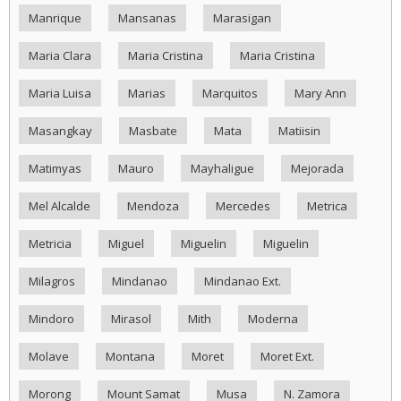
Manrique
Mansanas
Marasigan
Maria Clara
Maria Cristina
Maria Cristina
Maria Luisa
Marias
Marquitos
Mary Ann
Masangkay
Masbate
Mata
Matiisin
Matimyas
Mauro
Mayhaligue
Mejorada
Mel Alcalde
Mendoza
Mercedes
Metrica
Metricia
Miguel
Miguelin
Miguelin
Milagros
Mindanao
Mindanao Ext.
Mindoro
Mirasol
Mith
Moderna
Molave
Montana
Moret
Moret Ext.
Morong
Mount Samat
Musa
N. Zamora