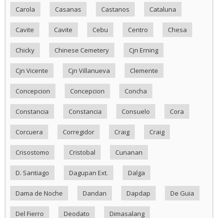
Carola
Casanas
Castanos
Cataluna
Cavite
Cavite
Cebu
Centro
Chesa
Chicky
Chinese Cemetery
Cjn Erning
Cjn Vicente
Cjn Villanueva
Clemente
Concepcion
Concepcion
Concha
Constancia
Constancia
Consuelo
Cora
Corcuera
Corregidor
Craig
Craig
Crisostomo
Cristobal
Cunanan
D. Santiago
Dagupan Ext.
Dalga
Dama de Noche
Dandan
Dapdap
De Guia
Del Fierro
Deodato
Dimasalang