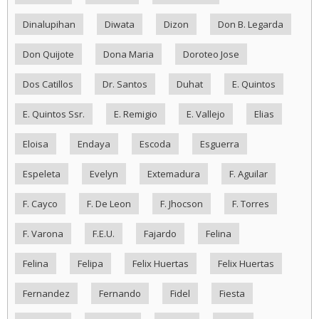
Dinalupihan
Diwata
Dizon
Don B. Legarda
Don Quijote
Dona Maria
Doroteo Jose
Dos Catillos
Dr. Santos
Duhat
E. Quintos
E. Quintos Ssr.
E. Remigio
E. Vallejo
Elias
Eloisa
Endaya
Escoda
Esguerra
Espeleta
Evelyn
Extemadura
F. Aguilar
F. Cayco
F. De Leon
F. Jhocson
F. Torres
F. Varona
F.E.U.
Fajardo
Felina
Felina
Felipa
Felix Huertas
Felix Huertas
Fernandez
Fernando
Fidel
Fiesta