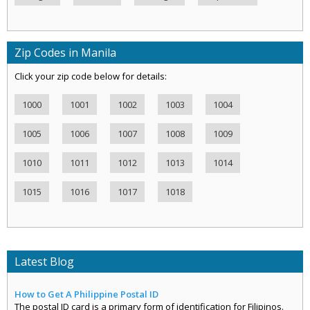
Zip Codes in Manila
Click your zip code below for details:
1000
1001
1002
1003
1004
1005
1006
1007
1008
1009
1010
1011
1012
1013
1014
1015
1016
1017
1018
Latest Blog
How to Get A Philippine Postal ID
The postal ID card is a primary form of identification for Filipinos.