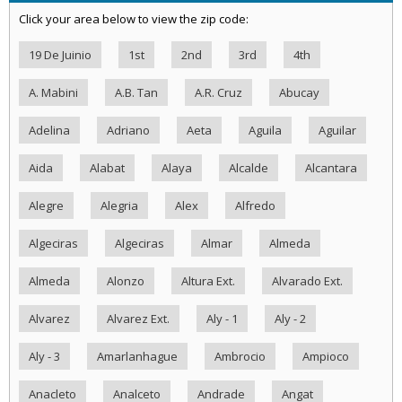
Click your area below to view the zip code:
19 De Juinio
1st
2nd
3rd
4th
A. Mabini
A.B. Tan
A.R. Cruz
Abucay
Adelina
Adriano
Aeta
Aguila
Aguilar
Aida
Alabat
Alaya
Alcalde
Alcantara
Alegre
Alegria
Alex
Alfredo
Algeciras
Algeciras
Almar
Almeda
Almeda
Alonzo
Altura Ext.
Alvarado Ext.
Alvarez
Alvarez Ext.
Aly - 1
Aly - 2
Aly - 3
Amarlanhague
Ambrocio
Ampioco
Anacleto
Analceto
Andrade
Angat