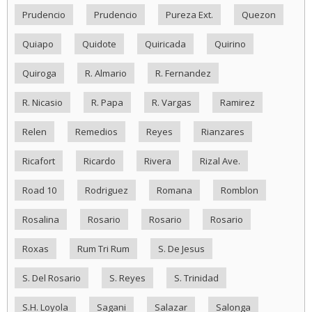
Prudencio
Prudencio
Pureza Ext.
Quezon
Quiapo
Quidote
Quiricada
Quirino
Quiroga
R. Almario
R. Fernandez
R. Nicasio
R. Papa
R. Vargas
Ramirez
Relen
Remedios
Reyes
Rianzares
Ricafort
Ricardo
Rivera
Rizal Ave.
Road 10
Rodriguez
Romana
Romblon
Rosalina
Rosario
Rosario
Rosario
Roxas
Rum Tri Rum
S. De Jesus
S. Del Rosario
S. Reyes
S. Trinidad
S.H. Loyola
Sagani
Salazar
Salonga