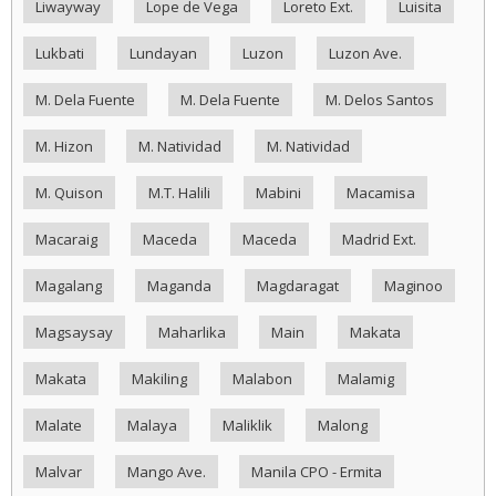
Liwayway
Lope de Vega
Loreto Ext.
Luisita
Lukbati
Lundayan
Luzon
Luzon Ave.
M. Dela Fuente
M. Dela Fuente
M. Delos Santos
M. Hizon
M. Natividad
M. Natividad
M. Quison
M.T. Halili
Mabini
Macamisa
Macaraig
Maceda
Maceda
Madrid Ext.
Magalang
Maganda
Magdaragat
Maginoo
Magsaysay
Maharlika
Main
Makata
Makata
Makiling
Malabon
Malamig
Malate
Malaya
Maliklik
Malong
Malvar
Mango Ave.
Manila CPO - Ermita