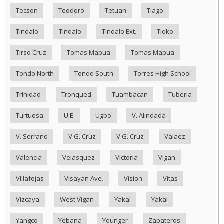
Tecson
Teodoro
Tetuan
Tiago
Tindalo
Tindalo
Tindalo Ext.
Tioko
Tirso Cruz
Tomas Mapua
Tomas Mapua
Tondo North
Tondo South
Torres High School
Trinidad
Tronqued
Tuambacan
Tuberia
Turtuosa
U.E.
Ugbo
V. Alindada
V. Serrano
V.G. Cruz
V.G. Cruz
Valaez
Valencia
Velasquez
Victoria
Vigan
Villafojas
Visayan Ave.
Vision
Vitas
Vizcaya
West Vigan
Yakal
Yakal
Yangco
Yebana
Younger
Zapateros