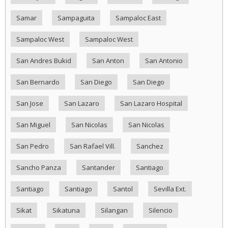
Samar
Sampaguita
Sampaloc East
Sampaloc West
Sampaloc West
San Andres Bukid
San Anton
San Antonio
San Bernardo
San Diego
San Diego
San Jose
San Lazaro
San Lazaro Hospital
San Miguel
San Nicolas
San Nicolas
San Pedro
San Rafael Vill.
Sanchez
Sancho Panza
Santander
Santiago
Santiago
Santiago
Santol
Sevilla Ext.
Sikat
Sikatuna
Silangan
Silencio