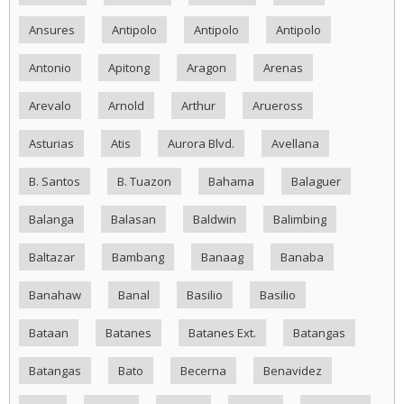
Ansures
Antipolo
Antipolo
Antipolo
Antonio
Apitong
Aragon
Arenas
Arevalo
Arnold
Arthur
Arueross
Asturias
Atis
Aurora Blvd.
Avellana
B. Santos
B. Tuazon
Bahama
Balaguer
Balanga
Balasan
Baldwin
Balimbing
Baltazar
Bambang
Banaag
Banaba
Banahaw
Banal
Basilio
Basilio
Bataan
Batanes
Batanes Ext.
Batangas
Batangas
Bato
Becerna
Benavidez