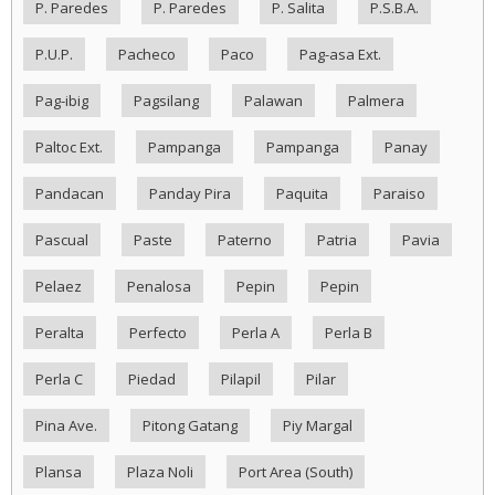
P. Paredes
P. Paredes
P. Salita
P.S.B.A.
P.U.P.
Pacheco
Paco
Pag-asa Ext.
Pag-ibig
Pagsilang
Palawan
Palmera
Paltoc Ext.
Pampanga
Pampanga
Panay
Pandacan
Panday Pira
Paquita
Paraiso
Pascual
Paste
Paterno
Patria
Pavia
Pelaez
Penalosa
Pepin
Pepin
Peralta
Perfecto
Perla A
Perla B
Perla C
Piedad
Pilapil
Pilar
Pina Ave.
Pitong Gatang
Piy Margal
Plansa
Plaza Noli
Port Area (South)