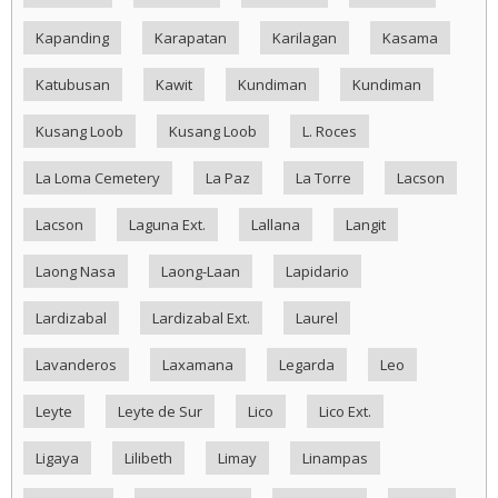
Kapanding
Karapatan
Karilagan
Kasama
Katubusan
Kawit
Kundiman
Kundiman
Kusang Loob
Kusang Loob
L. Roces
La Loma Cemetery
La Paz
La Torre
Lacson
Lacson
Laguna Ext.
Lallana
Langit
Laong Nasa
Laong-Laan
Lapidario
Lardizabal
Lardizabal Ext.
Laurel
Lavanderos
Laxamana
Legarda
Leo
Leyte
Leyte de Sur
Lico
Lico Ext.
Ligaya
Lilibeth
Limay
Linampas