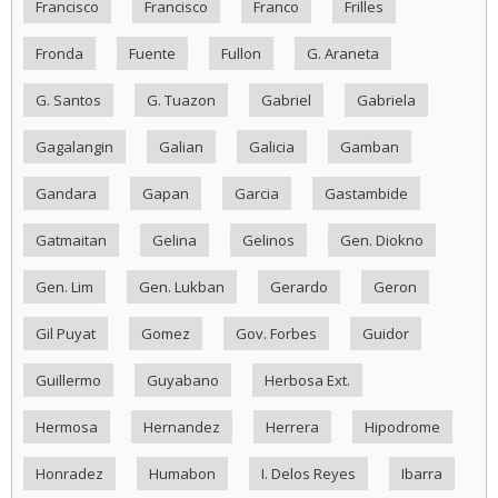
Francisco
Francisco
Franco
Frilles
Fronda
Fuente
Fullon
G. Araneta
G. Santos
G. Tuazon
Gabriel
Gabriela
Gagalangin
Galian
Galicia
Gamban
Gandara
Gapan
Garcia
Gastambide
Gatmaitan
Gelina
Gelinos
Gen. Diokno
Gen. Lim
Gen. Lukban
Gerardo
Geron
Gil Puyat
Gomez
Gov. Forbes
Guidor
Guillermo
Guyabano
Herbosa Ext.
Hermosa
Hernandez
Herrera
Hipodrome
Honradez
Humabon
I. Delos Reyes
Ibarra