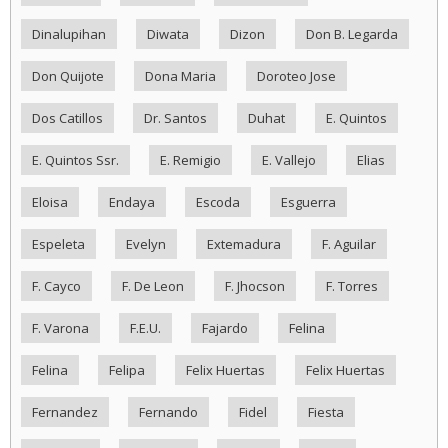
Dinalupihan
Diwata
Dizon
Don B. Legarda
Don Quijote
Dona Maria
Doroteo Jose
Dos Catillos
Dr. Santos
Duhat
E. Quintos
E. Quintos Ssr.
E. Remigio
E. Vallejo
Elias
Eloisa
Endaya
Escoda
Esguerra
Espeleta
Evelyn
Extemadura
F. Aguilar
F. Cayco
F. De Leon
F. Jhocson
F. Torres
F. Varona
F.E.U.
Fajardo
Felina
Felina
Felipa
Felix Huertas
Felix Huertas
Fernandez
Fernando
Fidel
Fiesta