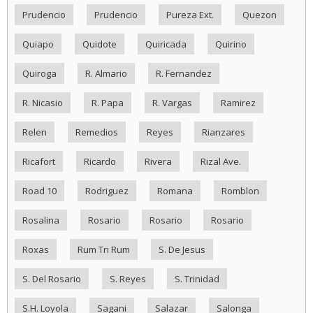
Prudencio
Prudencio
Pureza Ext.
Quezon
Quiapo
Quidote
Quiricada
Quirino
Quiroga
R. Almario
R. Fernandez
R. Nicasio
R. Papa
R. Vargas
Ramirez
Relen
Remedios
Reyes
Rianzares
Ricafort
Ricardo
Rivera
Rizal Ave.
Road 10
Rodriguez
Romana
Romblon
Rosalina
Rosario
Rosario
Rosario
Roxas
Rum Tri Rum
S. De Jesus
S. Del Rosario
S. Reyes
S. Trinidad
S.H. Loyola
Sagani
Salazar
Salonga