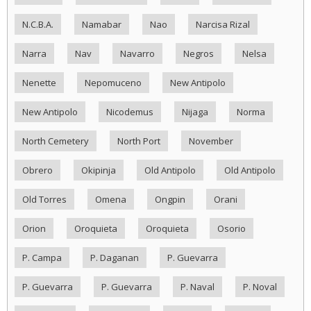
N.C.B.A.
Namabar
Nao
Narcisa Rizal
Narra
Nav
Navarro
Negros
Nelsa
Nenette
Nepomuceno
New Antipolo
New Antipolo
Nicodemus
Nijaga
Norma
North Cemetery
North Port
November
Obrero
Okipinja
Old Antipolo
Old Antipolo
Old Torres
Omena
Ongpin
Orani
Orion
Oroquieta
Oroquieta
Osorio
P. Campa
P. Daganan
P. Guevarra
P. Guevarra
P. Guevarra
P. Naval
P. Noval