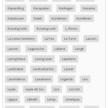
Kapanding
Karapatan
Karilagan
Kasama
Katubusan
Kawit
Kundiman
Kundiman
Kusang Loob
Kusang Loob
L. Roces
La Loma Cemetery
La Paz
La Torre
Lacson
Lacson
Laguna Ext.
Lallana
Langit
Laong Nasa
Laong-Laan
Lapidario
Lardizabal
Lardizabal Ext.
Laurel
Lavanderos
Laxamana
Legarda
Leo
Leyte
Leyte de Sur
Lico
Lico Ext.
Ligaya
Lilibeth
Limay
Linampas