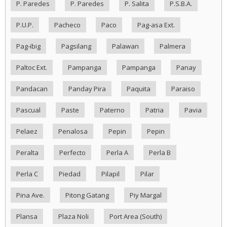
P. Paredes
P. Paredes
P. Salita
P.S.B.A.
P.U.P.
Pacheco
Paco
Pag-asa Ext.
Pag-ibig
Pagsilang
Palawan
Palmera
Paltoc Ext.
Pampanga
Pampanga
Panay
Pandacan
Panday Pira
Paquita
Paraiso
Pascual
Paste
Paterno
Patria
Pavia
Pelaez
Penalosa
Pepin
Pepin
Peralta
Perfecto
Perla A
Perla B
Perla C
Piedad
Pilapil
Pilar
Pina Ave.
Pitong Gatang
Piy Margal
Plansa
Plaza Noli
Port Area (South)