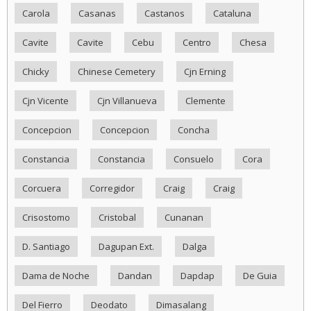
Carola
Casanas
Castanos
Cataluna
Cavite
Cavite
Cebu
Centro
Chesa
Chicky
Chinese Cemetery
Cjn Erning
Cjn Vicente
Cjn Villanueva
Clemente
Concepcion
Concepcion
Concha
Constancia
Constancia
Consuelo
Cora
Corcuera
Corregidor
Craig
Craig
Crisostomo
Cristobal
Cunanan
D. Santiago
Dagupan Ext.
Dalga
Dama de Noche
Dandan
Dapdap
De Guia
Del Fierro
Deodato
Dimasalang