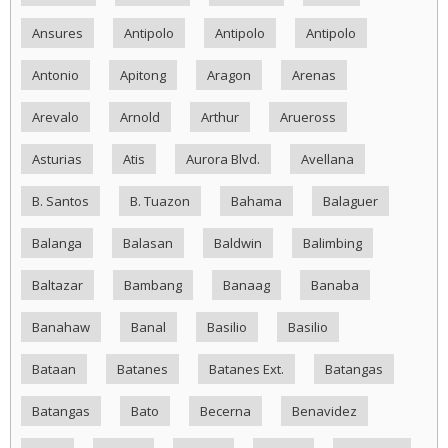
Ansures
Antipolo
Antipolo
Antipolo
Antonio
Apitong
Aragon
Arenas
Arevalo
Arnold
Arthur
Arueross
Asturias
Atis
Aurora Blvd.
Avellana
B. Santos
B. Tuazon
Bahama
Balaguer
Balanga
Balasan
Baldwin
Balimbing
Baltazar
Bambang
Banaag
Banaba
Banahaw
Banal
Basilio
Basilio
Bataan
Batanes
Batanes Ext.
Batangas
Batangas
Bato
Becerna
Benavidez