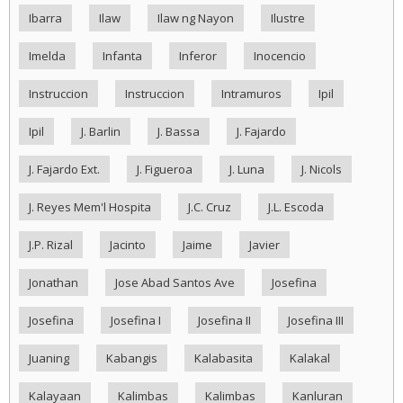
Ibarra
Ilaw
Ilaw ng Nayon
Ilustre
Imelda
Infanta
Inferor
Inocencio
Instruccion
Instruccion
Intramuros
Ipil
Ipil
J. Barlin
J. Bassa
J. Fajardo
J. Fajardo Ext.
J. Figueroa
J. Luna
J. Nicols
J. Reyes Mem'l Hospita
J.C. Cruz
J.L. Escoda
J.P. Rizal
Jacinto
Jaime
Javier
Jonathan
Jose Abad Santos Ave
Josefina
Josefina
Josefina I
Josefina II
Josefina III
Juaning
Kabangis
Kalabasita
Kalakal
Kalayaan
Kalimbas
Kalimbas
Kanluran