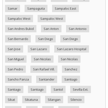
Samar
Sampaguita
Sampaloc East
Sampaloc West
Sampaloc West
San Andres Bukid
San Anton
San Antonio
San Bernardo
San Diego
San Diego
San Jose
San Lazaro
San Lazaro Hospital
San Miguel
San Nicolas
San Nicolas
San Pedro
San Rafael Vill.
Sanchez
Sancho Panza
Santander
Santiago
Santiago
Santiago
Santol
Sevilla Ext.
Sikat
Sikatuna
Silangan
Silencio