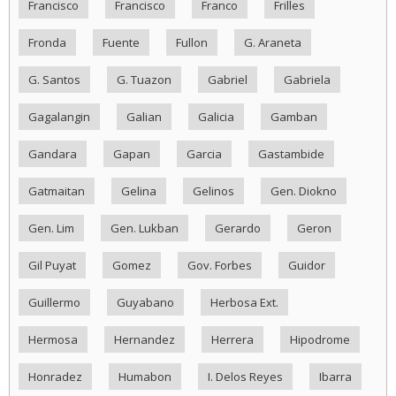
Francisco
Francisco
Franco
Frilles
Fronda
Fuente
Fullon
G. Araneta
G. Santos
G. Tuazon
Gabriel
Gabriela
Gagalangin
Galian
Galicia
Gamban
Gandara
Gapan
Garcia
Gastambide
Gatmaitan
Gelina
Gelinos
Gen. Diokno
Gen. Lim
Gen. Lukban
Gerardo
Geron
Gil Puyat
Gomez
Gov. Forbes
Guidor
Guillermo
Guyabano
Herbosa Ext.
Hermosa
Hernandez
Herrera
Hipodrome
Honradez
Humabon
I. Delos Reyes
Ibarra