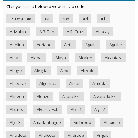
Click your area below to view the zip code:
19 De Juinio
1st
2nd
3rd
4th
A. Mabini
A.B. Tan
A.R. Cruz
Abucay
Adelina
Adriano
Aeta
Aguila
Aguilar
Aida
Alabat
Alaya
Alcalde
Alcantara
Alegre
Alegria
Alex
Alfredo
Algeciras
Algeciras
Almar
Almeda
Almeda
Alonzo
Altura Ext.
Alvarado Ext.
Alvarez
Alvarez Ext.
Aly - 1
Aly - 2
Aly - 3
Amarlanhague
Ambrocio
Ampioco
Anacleto
Analceto
Andrade
Angat