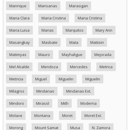
Manrique
Mansanas
Marasigan
Maria Clara
Maria Cristina
Maria Cristina
Maria Luisa
Marias
Marquitos
Mary Ann
Masangkay
Masbate
Mata
Matiisin
Matimyas
Mauro
Mayhaligue
Mejorada
Mel Alcalde
Mendoza
Mercedes
Metrica
Metricia
Miguel
Miguelin
Miguelin
Milagros
Mindanao
Mindanao Ext.
Mindoro
Mirasol
Mith
Moderna
Molave
Montana
Moret
Moret Ext.
Morong
Mount Samat
Musa
N. Zamora