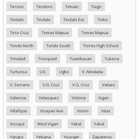
Tecson
Teodoro
Tetuan
Tiago
Tindalo
Tindalo
Tindalo Ext.
Tioko
Tirso Cruz
Tomas Mapua
Tomas Mapua
Tondo North
Tondo South
Torres High School
Trinidad
Tronqued
Tuambacan
Tuberia
Turtuosa
U.E.
Ugbo
V. Alindada
V. Serrano
V.G. Cruz
V.G. Cruz
Valaez
Valencia
Velasquez
Victoria
Vigan
Villafojas
Visayan Ave.
Vision
Vitas
Vizcaya
West Vigan
Yakal
Yakal
Yangco
Yebana
Younger
Zapateros