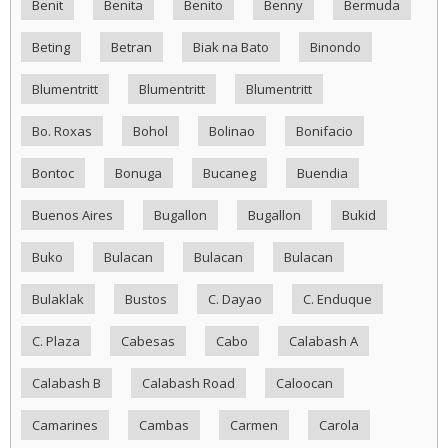
Benit
Benita
Benito
Benny
Bermuda
Beting
Betran
Biak na Bato
Binondo
Blumentritt
Blumentritt
Blumentritt
Bo. Roxas
Bohol
Bolinao
Bonifacio
Bontoc
Bonuga
Bucaneg
Buendia
Buenos Aires
Bugallon
Bugallon
Bukid
Buko
Bulacan
Bulacan
Bulacan
Bulaklak
Bustos
C. Dayao
C. Enduque
C. Plaza
Cabesas
Cabo
Calabash A
Calabash B
Calabash Road
Caloocan
Camarines
Cambas
Carmen
Carola