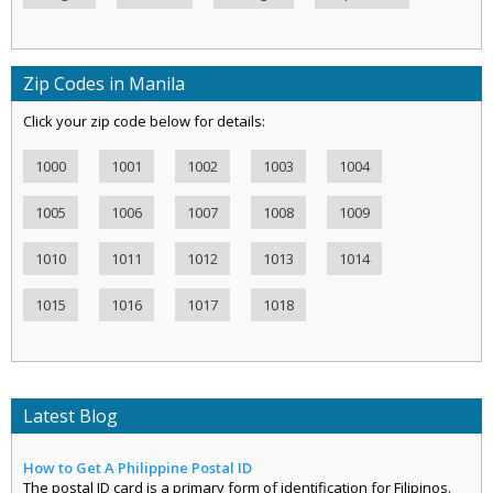
Zip Codes in Manila
Click your zip code below for details:
1000
1001
1002
1003
1004
1005
1006
1007
1008
1009
1010
1011
1012
1013
1014
1015
1016
1017
1018
Latest Blog
How to Get A Philippine Postal ID
The postal ID card is a primary form of identification for Filipinos.