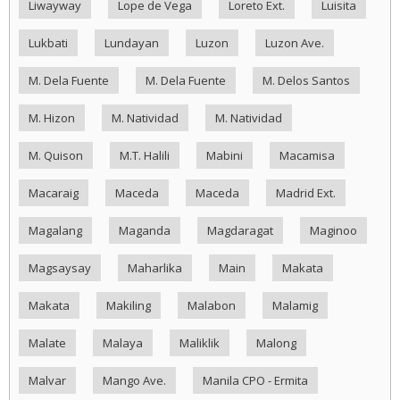
Liwayway
Lope de Vega
Loreto Ext.
Luisita
Lukbati
Lundayan
Luzon
Luzon Ave.
M. Dela Fuente
M. Dela Fuente
M. Delos Santos
M. Hizon
M. Natividad
M. Natividad
M. Quison
M.T. Halili
Mabini
Macamisa
Macaraig
Maceda
Maceda
Madrid Ext.
Magalang
Maganda
Magdaragat
Maginoo
Magsaysay
Maharlika
Main
Makata
Makata
Makiling
Malabon
Malamig
Malate
Malaya
Maliklik
Malong
Malvar
Mango Ave.
Manila CPO - Ermita