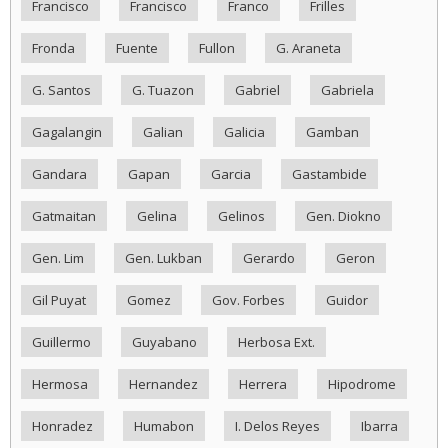
Francisco
Francisco
Franco
Frilles
Fronda
Fuente
Fullon
G. Araneta
G. Santos
G. Tuazon
Gabriel
Gabriela
Gagalangin
Galian
Galicia
Gamban
Gandara
Gapan
Garcia
Gastambide
Gatmaitan
Gelina
Gelinos
Gen. Diokno
Gen. Lim
Gen. Lukban
Gerardo
Geron
Gil Puyat
Gomez
Gov. Forbes
Guidor
Guillermo
Guyabano
Herbosa Ext.
Hermosa
Hernandez
Herrera
Hipodrome
Honradez
Humabon
I. Delos Reyes
Ibarra