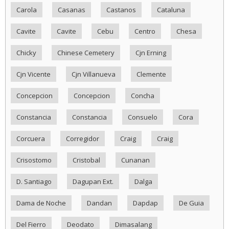
Carola
Casanas
Castanos
Cataluna
Cavite
Cavite
Cebu
Centro
Chesa
Chicky
Chinese Cemetery
Cjn Erning
Cjn Vicente
Cjn Villanueva
Clemente
Concepcion
Concepcion
Concha
Constancia
Constancia
Consuelo
Cora
Corcuera
Corregidor
Craig
Craig
Crisostomo
Cristobal
Cunanan
D. Santiago
Dagupan Ext.
Dalga
Dama de Noche
Dandan
Dapdap
De Guia
Del Fierro
Deodato
Dimasalang