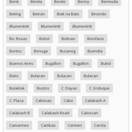
Benit
Benita
Benito
Benny
Bermuda
Beting
Betran
Biak na Bato
Binondo
Blumentritt
Blumentritt
Blumentritt
Bo. Roxas
Bohol
Bolinao
Bonifacio
Bontoc
Bonuga
Bucaneg
Buendia
Buenos Aires
Bugallon
Bugallon
Bukid
Buko
Bulacan
Bulacan
Bulacan
Bulaklak
Bustos
C. Dayao
C. Enduque
C. Plaza
Cabesas
Cabo
Calabash A
Calabash B
Calabash Road
Caloocan
Camarines
Cambas
Carmen
Carola