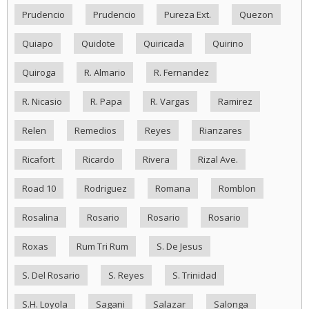
Prudencio
Prudencio
Pureza Ext.
Quezon
Quiapo
Quidote
Quiricada
Quirino
Quiroga
R. Almario
R. Fernandez
R. Nicasio
R. Papa
R. Vargas
Ramirez
Relen
Remedios
Reyes
Rianzares
Ricafort
Ricardo
Rivera
Rizal Ave.
Road 10
Rodriguez
Romana
Romblon
Rosalina
Rosario
Rosario
Rosario
Roxas
Rum Tri Rum
S. De Jesus
S. Del Rosario
S. Reyes
S. Trinidad
S.H. Loyola
Sagani
Salazar
Salonga