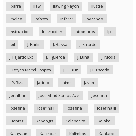
Ibarra
Ilaw
Ilaw ng Nayon
Ilustre
Imelda
Infanta
Inferor
Inocencio
Instruccion
Instruccion
Intramuros
Ipil
Ipil
J. Barlin
J. Bassa
J. Fajardo
J. Fajardo Ext.
J. Figueroa
J. Luna
J. Nicols
J. Reyes Mem'l Hospita
J.C. Cruz
J.L. Escoda
J.P. Rizal
Jacinto
Jaime
Javier
Jonathan
Jose Abad Santos Ave
Josefina
Josefina
Josefina I
Josefina II
Josefina III
Juaning
Kabangis
Kalabasita
Kalakal
Kalayaan
Kalimbas
Kalimbas
Kanluran