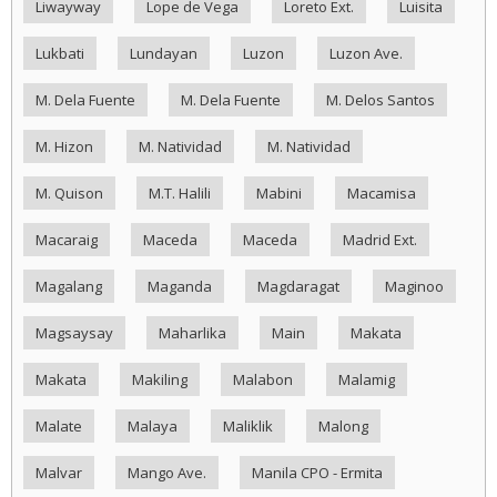
Liwayway
Lope de Vega
Loreto Ext.
Luisita
Lukbati
Lundayan
Luzon
Luzon Ave.
M. Dela Fuente
M. Dela Fuente
M. Delos Santos
M. Hizon
M. Natividad
M. Natividad
M. Quison
M.T. Halili
Mabini
Macamisa
Macaraig
Maceda
Maceda
Madrid Ext.
Magalang
Maganda
Magdaragat
Maginoo
Magsaysay
Maharlika
Main
Makata
Makata
Makiling
Malabon
Malamig
Malate
Malaya
Maliklik
Malong
Malvar
Mango Ave.
Manila CPO - Ermita