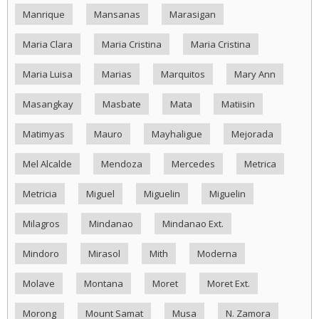
Manrique
Mansanas
Marasigan
Maria Clara
Maria Cristina
Maria Cristina
Maria Luisa
Marias
Marquitos
Mary Ann
Masangkay
Masbate
Mata
Matiisin
Matimyas
Mauro
Mayhaligue
Mejorada
Mel Alcalde
Mendoza
Mercedes
Metrica
Metricia
Miguel
Miguelin
Miguelin
Milagros
Mindanao
Mindanao Ext.
Mindoro
Mirasol
Mith
Moderna
Molave
Montana
Moret
Moret Ext.
Morong
Mount Samat
Musa
N. Zamora