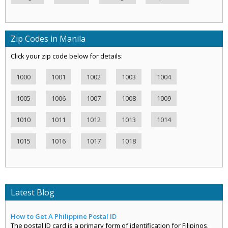
Zip Codes in Manila
Click your zip code below for details:
1000
1001
1002
1003
1004
1005
1006
1007
1008
1009
1010
1011
1012
1013
1014
1015
1016
1017
1018
Latest Blog
How to Get A Philippine Postal ID
The postal ID card is a primary form of identification for Filipinos.