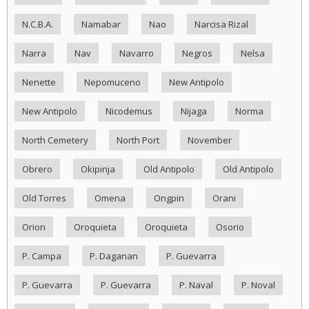
N.C.B.A.
Namabar
Nao
Narcisa Rizal
Narra
Nav
Navarro
Negros
Nelsa
Nenette
Nepomuceno
New Antipolo
New Antipolo
Nicodemus
Nijaga
Norma
North Cemetery
North Port
November
Obrero
Okipinja
Old Antipolo
Old Antipolo
Old Torres
Omena
Ongpin
Orani
Orion
Oroquieta
Oroquieta
Osorio
P. Campa
P. Daganan
P. Guevarra
P. Guevarra
P. Guevarra
P. Naval
P. Noval