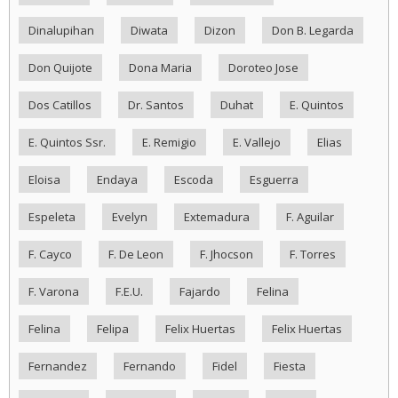
Dinalupihan
Diwata
Dizon
Don B. Legarda
Don Quijote
Dona Maria
Doroteo Jose
Dos Catillos
Dr. Santos
Duhat
E. Quintos
E. Quintos Ssr.
E. Remigio
E. Vallejo
Elias
Eloisa
Endaya
Escoda
Esguerra
Espeleta
Evelyn
Extemadura
F. Aguilar
F. Cayco
F. De Leon
F. Jhocson
F. Torres
F. Varona
F.E.U.
Fajardo
Felina
Felina
Felipa
Felix Huertas
Felix Huertas
Fernandez
Fernando
Fidel
Fiesta