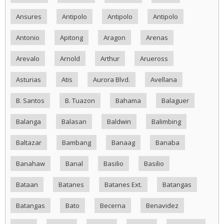
Ansures
Antipolo
Antipolo
Antipolo
Antonio
Apitong
Aragon
Arenas
Arevalo
Arnold
Arthur
Arueross
Asturias
Atis
Aurora Blvd.
Avellana
B. Santos
B. Tuazon
Bahama
Balaguer
Balanga
Balasan
Baldwin
Balimbing
Baltazar
Bambang
Banaag
Banaba
Banahaw
Banal
Basilio
Basilio
Bataan
Batanes
Batanes Ext.
Batangas
Batangas
Bato
Becerna
Benavidez