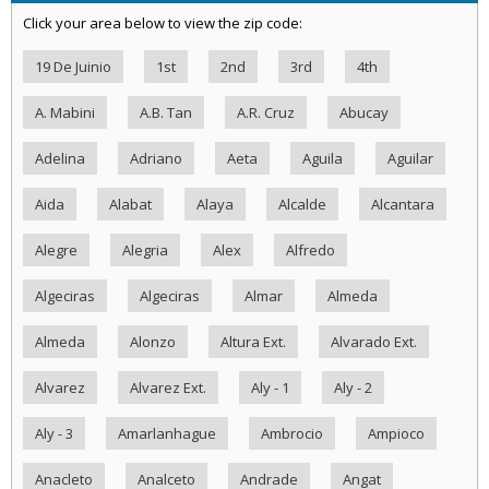
Click your area below to view the zip code:
19 De Juinio
1st
2nd
3rd
4th
A. Mabini
A.B. Tan
A.R. Cruz
Abucay
Adelina
Adriano
Aeta
Aguila
Aguilar
Aida
Alabat
Alaya
Alcalde
Alcantara
Alegre
Alegria
Alex
Alfredo
Algeciras
Algeciras
Almar
Almeda
Almeda
Alonzo
Altura Ext.
Alvarado Ext.
Alvarez
Alvarez Ext.
Aly - 1
Aly - 2
Aly - 3
Amarlanhague
Ambrocio
Ampioco
Anacleto
Analceto
Andrade
Angat