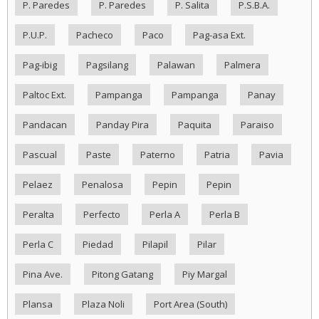
P. Paredes
P. Paredes
P. Salita
P.S.B.A.
P.U.P.
Pacheco
Paco
Pag-asa Ext.
Pag-ibig
Pagsilang
Palawan
Palmera
Paltoc Ext.
Pampanga
Pampanga
Panay
Pandacan
Panday Pira
Paquita
Paraiso
Pascual
Paste
Paterno
Patria
Pavia
Pelaez
Penalosa
Pepin
Pepin
Peralta
Perfecto
Perla A
Perla B
Perla C
Piedad
Pilapil
Pilar
Pina Ave.
Pitong Gatang
Piy Margal
Plansa
Plaza Noli
Port Area (South)