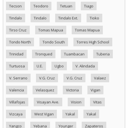
Tecson
Teodoro
Tetuan
Tiago
Tindalo
Tindalo
Tindalo Ext.
Tioko
Tirso Cruz
Tomas Mapua
Tomas Mapua
Tondo North
Tondo South
Torres High School
Trinidad
Tronqued
Tuambacan
Tuberia
Turtuosa
U.E.
Ugbo
V. Alindada
V. Serrano
V.G. Cruz
V.G. Cruz
Valaez
Valencia
Velasquez
Victoria
Vigan
Villafojas
Visayan Ave.
Vision
Vitas
Vizcaya
West Vigan
Yakal
Yakal
Yangco
Yebana
Younger
Zapateros