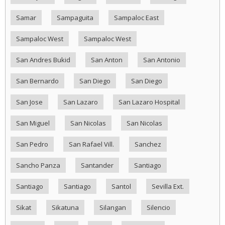
Samar
Sampaguita
Sampaloc East
Sampaloc West
Sampaloc West
San Andres Bukid
San Anton
San Antonio
San Bernardo
San Diego
San Diego
San Jose
San Lazaro
San Lazaro Hospital
San Miguel
San Nicolas
San Nicolas
San Pedro
San Rafael Vill.
Sanchez
Sancho Panza
Santander
Santiago
Santiago
Santiago
Santol
Sevilla Ext.
Sikat
Sikatuna
Silangan
Silencio