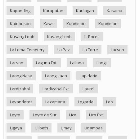
Kapanding
Karapatan
Karilagan
Kasama
Katubusan
Kawit
Kundiman
Kundiman
Kusang Loob
Kusang Loob
L. Roces
La Loma Cemetery
La Paz
La Torre
Lacson
Lacson
Laguna Ext.
Lallana
Langit
Laong Nasa
Laong-Laan
Lapidario
Lardizabal
Lardizabal Ext.
Laurel
Lavanderos
Laxamana
Legarda
Leo
Leyte
Leyte de Sur
Lico
Lico Ext.
Ligaya
Lilibeth
Limay
Linampas