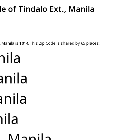
e of Tindalo Ext., Manila
, Manila is
1014
.
This Zip Code is shared by 65 places:
ila
anila
nila
ila
, Manila