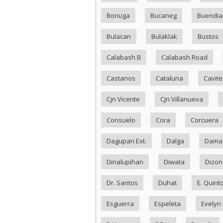
Bonuga
Bucaneg
Buendia
Bulacan
Bulaklak
Bustos
Calabash B
Calabash Road
Castanos
Cataluna
Cavite
Cjn Vicente
Cjn Villanueva
Consuelo
Cora
Corcuera
Dagupan Ext.
Dalga
Dama
Dinalupihan
Diwata
Dizon
Dr. Santos
Duhat
E. Quint
Esguerra
Espeleta
Evelyn