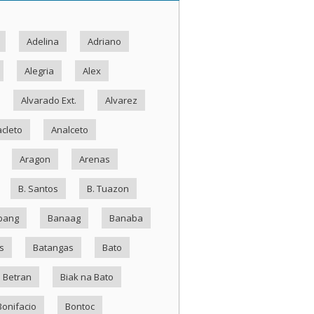
Adelina
Adriano
Alegria
Alex
Alvarado Ext.
Alvarez
cleto
Analceto
Aragon
Arenas
B. Santos
B. Tuazon
bang
Banaag
Banaba
s
Batangas
Bato
Betran
Biak na Bato
Bonifacio
Bontoc