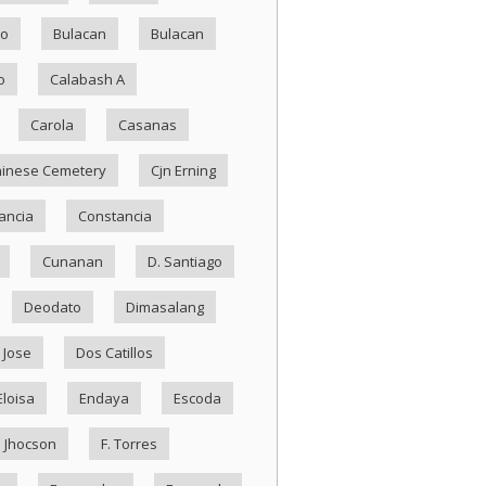
ko
Bulacan
Bulacan
o
Calabash A
Carola
Casanas
inese Cemetery
Cjn Erning
ancia
Constancia
Cunanan
D. Santiago
Deodato
Dimasalang
 Jose
Dos Catillos
Eloisa
Endaya
Escoda
. Jhocson
F. Torres