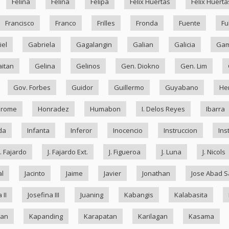
Felina
Felina
Felipa
Felix Huertas
Felix Huerta
Francisco
Franco
Frilles
Fronda
Fuente
Fu
iel
Gabriela
Gagalangin
Galian
Galicia
Ga
itan
Gelina
Gelinos
Gen. Diokno
Gen. Lim
Gov. Forbes
Guidor
Guillermo
Guyabano
He
drome
Honradez
Humabon
I. Delos Reyes
Ibarra
da
Infanta
Inferor
Inocencio
Instruccion
Ins
J. Fajardo
J. Fajardo Ext.
J. Figueroa
J. Luna
J. Nicols
al
Jacinto
Jaime
Javier
Jonathan
Jose Abad S
 II
Josefina III
Juaning
Kabangis
Kalabasita
ran
Kapanding
Karapatan
Karilagan
Kasama