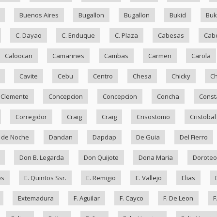
Buenos Aires
Bugallon
Bugallon
Bukid
Bu
C. Dayao
C. Enduque
C. Plaza
Cabesas
Cab
Caloocan
Camarines
Cambas
Carmen
Carola
Cavite
Cebu
Centro
Chesa
Chicky
Ch
Clemente
Concepcion
Concepcion
Concha
Const
Corregidor
Craig
Craig
Crisostomo
Cristobal
 de Noche
Dandan
Dapdap
De Guia
Del Fierro
Don B. Legarda
Don Quijote
Dona Maria
Doroteo
os
E. Quintos Ssr.
E. Remigio
E. Vallejo
Elias
Extemadura
F. Aguilar
F. Cayco
F. De Leon
F