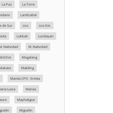
La Paz
La Torre
pidario
Lardizabal
e de Sur
Lico
Lico Ext.
isita
Lukbati
Lundayan
M. Natividad
M. Natividad
rid Ext.
Magalang
Makata
Makiling
Manila CPO - Ermita
aria Luisa
Marias
auro
Mayhaligue
guelin
Miguelin