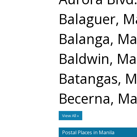
Balaguer, M
Balanga, Ma
Baldwin, Ma
Batangas, M
Becerna, Ma
View All »
Postal Places in Manila