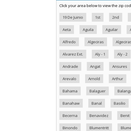
Click your area below to view the zip cod
19 De Juinio
1st
2nd
Aeta
Aguila
Aguilar
Alfredo
Algeciras
Algecira
Alvarez Ext.
Aly - 1
Aly - 2
Andrade
Angat
Ansures
Arevalo
Arnold
Arthur
Bahama
Balaguer
Balang
Banahaw
Banal
Basilio
Becerna
Benavidez
Benit
Binondo
Blumentritt
Blume