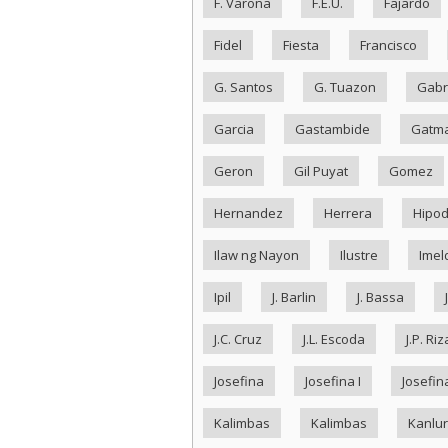
F. Varona
F.E.U.
Fajardo
Fidel
Fiesta
Francisco
G. Santos
G. Tuazon
Gabr
Garcia
Gastambide
Gatma
Geron
Gil Puyat
Gomez
Hernandez
Herrera
Hipo
Ilaw ng Nayon
Ilustre
Imel
Ipil
J. Barlin
J. Bassa
J.C. Cruz
J.L. Escoda
J.P. Riz
Josefina
Josefina I
Josefina
Kalimbas
Kalimbas
Kanlu