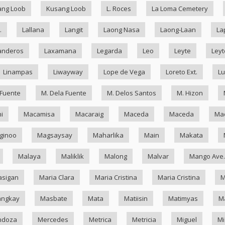
ang Loob
Kusang Loob
L. Roces
La Loma Cemetery
.
Lallana
Langit
Laong Nasa
Laong-Laan
La
anderos
Laxamana
Legarda
Leo
Leyte
Leyt
Linampas
Liwayway
Lope de Vega
Loreto Ext.
Lu
 Fuente
M. Dela Fuente
M. Delos Santos
M. Hizon
i
Macamisa
Macaraig
Maceda
Maceda
Mad
ginoo
Magsaysay
Maharlika
Main
Makata
Malaya
Maliklik
Malong
Malvar
Mango Ave.
asigan
Maria Clara
Maria Cristina
Maria Cristina
M
ngkay
Masbate
Mata
Matiisin
Matimyas
M
ndoza
Mercedes
Metrica
Metricia
Miguel
Mi