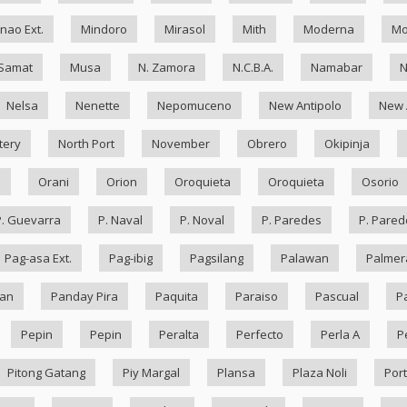
nao Ext.
Mindoro
Mirasol
Mith
Moderna
Mo
Samat
Musa
N. Zamora
N.C.B.A.
Namabar
Nelsa
Nenette
Nepomuceno
New Antipolo
New 
tery
North Port
November
Obrero
Okipinja
n
Orani
Orion
Oroquieta
Oroquieta
Osorio
P. Guevarra
P. Naval
P. Noval
P. Paredes
P. Pared
Pag-asa Ext.
Pag-ibig
Pagsilang
Palawan
Palmer
an
Panday Pira
Paquita
Paraiso
Pascual
P
Pepin
Pepin
Peralta
Perfecto
Perla A
P
Pitong Gatang
Piy Margal
Plansa
Plaza Noli
Port