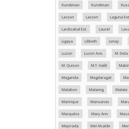
Kundiman
Kundiman
Kus
Lacson
Lacson
Laguna Ext
Lardizabal Ext.
Laurel
Lav
Ligaya
Lilibeth
Limay
Luzon
Luzon Ave.
M. Dela
M. Quison
M.T. Halili
Mabin
Maganda
Magdaragat
Ma
Malabon
Malamig
Malate
Manrique
Mansanas
Mar
Marquitos
Mary Ann
Masa
Mejorada
Mel Alcalde
Me