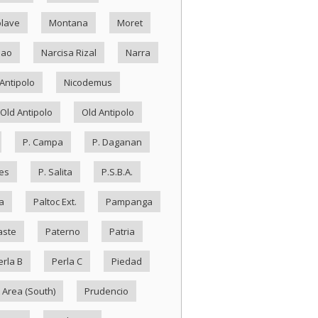
lave
Montana
Moret
Nao
Narcisa Rizal
Narra
Antipolo
Nicodemus
Old Antipolo
Old Antipolo
P. Campa
P. Daganan
es
P. Salita
P.S.B.A.
a
Paltoc Ext.
Pampanga
aste
Paterno
Patria
erla B
Perla C
Piedad
 Area (South)
Prudencio