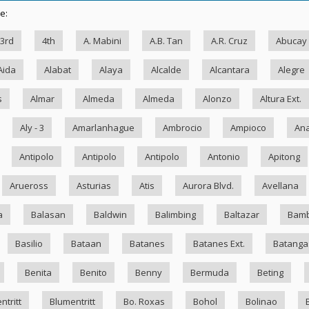
e:
3rd
4th
A. Mabini
A.B. Tan
A.R. Cruz
Abucay
Aida
Alabat
Alaya
Alcalde
Alcantara
Alegre
s
Almar
Almeda
Almeda
Alonzo
Altura Ext.
Aly - 3
Amarlanhague
Ambrocio
Ampioco
Ana
Antipolo
Antipolo
Antipolo
Antonio
Apitong
Arueross
Asturias
Atis
Aurora Blvd.
Avellana
a
Balasan
Baldwin
Balimbing
Baltazar
Bam
Basilio
Bataan
Batanes
Batanes Ext.
Batanga
Benita
Benito
Benny
Bermuda
Beting
ntritt
Blumentritt
Bo. Roxas
Bohol
Bolinao