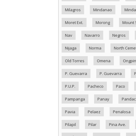
Milagros
Mindanao
Minda
Moret Ext.
Morong
Mount 
Nav
Navarro
Negros
Nijaga
Norma
North Ceme
Old Torres
Omena
Ongpi
P. Guevarra
P. Guevarra
P.U.P.
Pacheco
Paco
Pampanga
Panay
Pandac
Pavia
Pelaez
Penalosa
Pilapil
Pilar
Pina Ave.