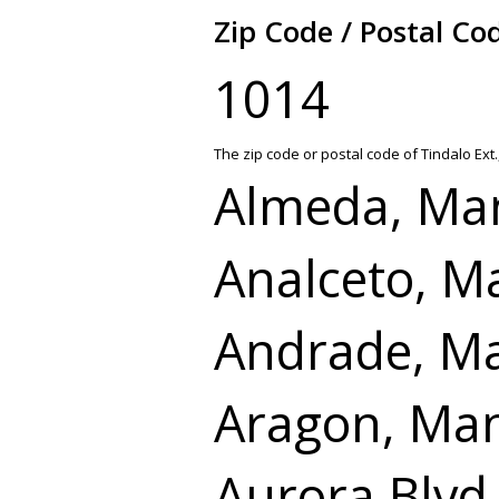
Zip Code / Postal Cod
1014
The zip code or postal code of Tindalo Ext.
Almeda, Man
Analceto, M
Andrade, Ma
Aragon, Man
Aurora Blvd.