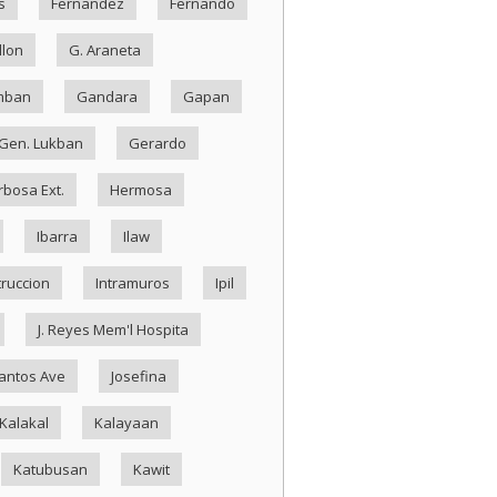
s
Fernandez
Fernando
llon
G. Araneta
mban
Gandara
Gapan
Gen. Lukban
Gerardo
rbosa Ext.
Hermosa
Ibarra
Ilaw
truccion
Intramuros
Ipil
J. Reyes Mem'l Hospita
antos Ave
Josefina
Kalakal
Kalayaan
Katubusan
Kawit