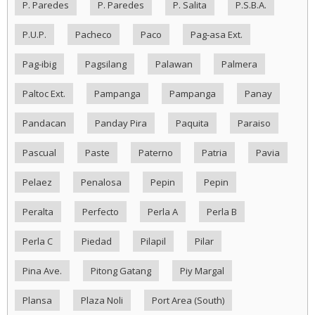
P. Paredes
P. Paredes
P. Salita
P.S.B.A.
P.U.P.
Pacheco
Paco
Pag-asa Ext.
Pag-ibig
Pagsilang
Palawan
Palmera
Paltoc Ext.
Pampanga
Pampanga
Panay
Pandacan
Panday Pira
Paquita
Paraiso
Pascual
Paste
Paterno
Patria
Pavia
Pelaez
Penalosa
Pepin
Pepin
Peralta
Perfecto
Perla A
Perla B
Perla C
Piedad
Pilapil
Pilar
Pina Ave.
Pitong Gatang
Piy Margal
Plansa
Plaza Noli
Port Area (South)