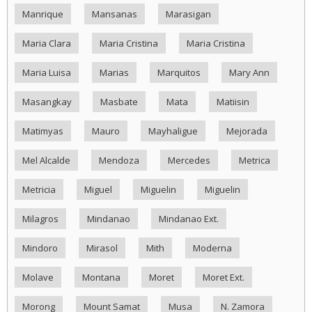
Manrique
Mansanas
Marasigan
Maria Clara
Maria Cristina
Maria Cristina
Maria Luisa
Marias
Marquitos
Mary Ann
Masangkay
Masbate
Mata
Matiisin
Matimyas
Mauro
Mayhaligue
Mejorada
Mel Alcalde
Mendoza
Mercedes
Metrica
Metricia
Miguel
Miguelin
Miguelin
Milagros
Mindanao
Mindanao Ext.
Mindoro
Mirasol
Mith
Moderna
Molave
Montana
Moret
Moret Ext.
Morong
Mount Samat
Musa
N. Zamora