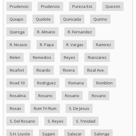
Prudencio
Prudencio
Pureza Ext.
Quezon
Quiapo
Quidote
Quiricada
Quirino
Quiroga
R. Almario
R. Fernandez
R. Nicasio
R. Papa
R. Vargas
Ramirez
Relen
Remedios
Reyes
Rianzares
Ricafort
Ricardo
Rivera
Rizal Ave.
Road 10
Rodriguez
Romana
Romblon
Rosalina
Rosario
Rosario
Rosario
Roxas
Rum Tri Rum
S. De Jesus
S. Del Rosario
S. Reyes
S. Trinidad
S.H. Loyola
Sagani
Salazar
Salonga