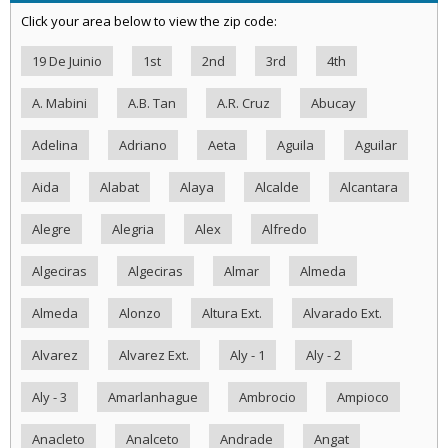
Click your area below to view the zip code:
19 De Juinio
1st
2nd
3rd
4th
A. Mabini
A.B. Tan
A.R. Cruz
Abucay
Adelina
Adriano
Aeta
Aguila
Aguilar
Aida
Alabat
Alaya
Alcalde
Alcantara
Alegre
Alegria
Alex
Alfredo
Algeciras
Algeciras
Almar
Almeda
Almeda
Alonzo
Altura Ext.
Alvarado Ext.
Alvarez
Alvarez Ext.
Aly - 1
Aly - 2
Aly - 3
Amarlanhague
Ambrocio
Ampioco
Anacleto
Analceto
Andrade
Angat