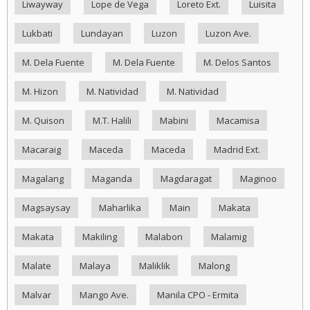
Liwayway
Lope de Vega
Loreto Ext.
Luisita
Lukbati
Lundayan
Luzon
Luzon Ave.
M. Dela Fuente
M. Dela Fuente
M. Delos Santos
M. Hizon
M. Natividad
M. Natividad
M. Quison
M.T. Halili
Mabini
Macamisa
Macaraig
Maceda
Maceda
Madrid Ext.
Magalang
Maganda
Magdaragat
Maginoo
Magsaysay
Maharlika
Main
Makata
Makata
Makiling
Malabon
Malamig
Malate
Malaya
Maliklik
Malong
Malvar
Mango Ave.
Manila CPO - Ermita