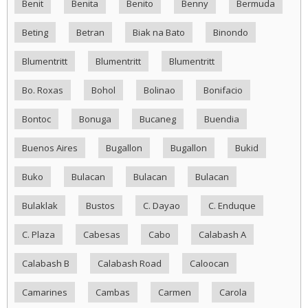
Benit
Benita
Benito
Benny
Bermuda
Beting
Betran
Biak na Bato
Binondo
Blumentritt
Blumentritt
Blumentritt
Bo. Roxas
Bohol
Bolinao
Bonifacio
Bontoc
Bonuga
Bucaneg
Buendia
Buenos Aires
Bugallon
Bugallon
Bukid
Buko
Bulacan
Bulacan
Bulacan
Bulaklak
Bustos
C. Dayao
C. Enduque
C. Plaza
Cabesas
Cabo
Calabash A
Calabash B
Calabash Road
Caloocan
Camarines
Cambas
Carmen
Carola