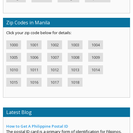
Zip Codes in Manila
Click your zip code below for details:
1000
1001
1002
1003
1004
1005
1006
1007
1008
1009
1010
1011
1012
1013
1014
1015
1016
1017
1018
Latest Blog
How to Get A Philippine Postal ID
The postal ID card is a primary form of identification for Filipinos.