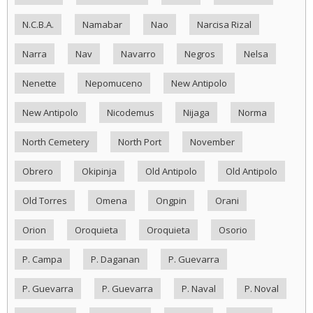
N.C.B.A.
Namabar
Nao
Narcisa Rizal
Narra
Nav
Navarro
Negros
Nelsa
Nenette
Nepomuceno
New Antipolo
New Antipolo
Nicodemus
Nijaga
Norma
North Cemetery
North Port
November
Obrero
Okipinja
Old Antipolo
Old Antipolo
Old Torres
Omena
Ongpin
Orani
Orion
Oroquieta
Oroquieta
Osorio
P. Campa
P. Daganan
P. Guevarra
P. Guevarra
P. Guevarra
P. Naval
P. Noval