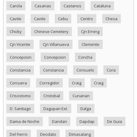
Carola
Casanas
Castanos
Cataluna
Cavite
Cavite
Cebu
Centro
Chesa
Chicky
Chinese Cemetery
Cjn Erning
Cjn Vicente
Cjn Villanueva
Clemente
Concepcion
Concepcion
Concha
Constancia
Constancia
Consuelo
Cora
Corcuera
Corregidor
Craig
Craig
Crisostomo
Cristobal
Cunanan
D. Santiago
Dagupan Ext.
Dalga
Dama de Noche
Dandan
Dapdap
De Guia
Del Fierro
Deodato
Dimasalang