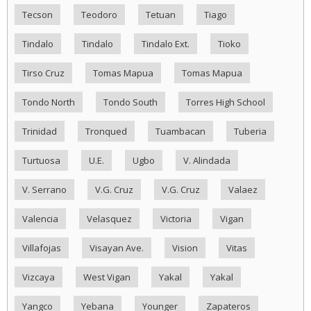
Tecson
Teodoro
Tetuan
Tiago
Tindalo
Tindalo
Tindalo Ext.
Tioko
Tirso Cruz
Tomas Mapua
Tomas Mapua
Tondo North
Tondo South
Torres High School
Trinidad
Tronqued
Tuambacan
Tuberia
Turtuosa
U.E.
Ugbo
V. Alindada
V. Serrano
V.G. Cruz
V.G. Cruz
Valaez
Valencia
Velasquez
Victoria
Vigan
Villafojas
Visayan Ave.
Vision
Vitas
Vizcaya
West Vigan
Yakal
Yakal
Yangco
Yebana
Younger
Zapateros