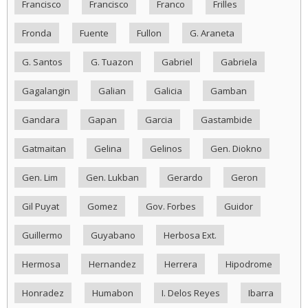
Francisco
Francisco
Franco
Frilles
Fronda
Fuente
Fullon
G. Araneta
G. Santos
G. Tuazon
Gabriel
Gabriela
Gagalangin
Galian
Galicia
Gamban
Gandara
Gapan
Garcia
Gastambide
Gatmaitan
Gelina
Gelinos
Gen. Diokno
Gen. Lim
Gen. Lukban
Gerardo
Geron
Gil Puyat
Gomez
Gov. Forbes
Guidor
Guillermo
Guyabano
Herbosa Ext.
Hermosa
Hernandez
Herrera
Hipodrome
Honradez
Humabon
I. Delos Reyes
Ibarra