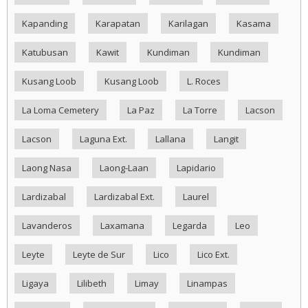
Kapanding
Karapatan
Karilagan
Kasama
Katubusan
Kawit
Kundiman
Kundiman
Kusang Loob
Kusang Loob
L. Roces
La Loma Cemetery
La Paz
La Torre
Lacson
Lacson
Laguna Ext.
Lallana
Langit
Laong Nasa
Laong-Laan
Lapidario
Lardizabal
Lardizabal Ext.
Laurel
Lavanderos
Laxamana
Legarda
Leo
Leyte
Leyte de Sur
Lico
Lico Ext.
Ligaya
Lilibeth
Limay
Linampas