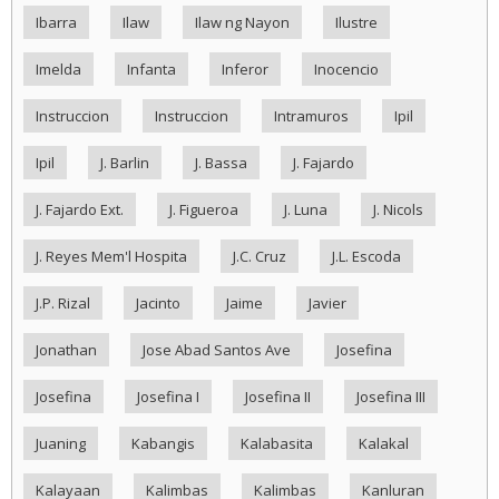
Ibarra
Ilaw
Ilaw ng Nayon
Ilustre
Imelda
Infanta
Inferor
Inocencio
Instruccion
Instruccion
Intramuros
Ipil
Ipil
J. Barlin
J. Bassa
J. Fajardo
J. Fajardo Ext.
J. Figueroa
J. Luna
J. Nicols
J. Reyes Mem'l Hospita
J.C. Cruz
J.L. Escoda
J.P. Rizal
Jacinto
Jaime
Javier
Jonathan
Jose Abad Santos Ave
Josefina
Josefina
Josefina I
Josefina II
Josefina III
Juaning
Kabangis
Kalabasita
Kalakal
Kalayaan
Kalimbas
Kalimbas
Kanluran