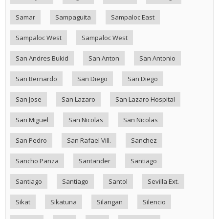
Samar
Sampaguita
Sampaloc East
Sampaloc West
Sampaloc West
San Andres Bukid
San Anton
San Antonio
San Bernardo
San Diego
San Diego
San Jose
San Lazaro
San Lazaro Hospital
San Miguel
San Nicolas
San Nicolas
San Pedro
San Rafael Vill.
Sanchez
Sancho Panza
Santander
Santiago
Santiago
Santiago
Santol
Sevilla Ext.
Sikat
Sikatuna
Silangan
Silencio