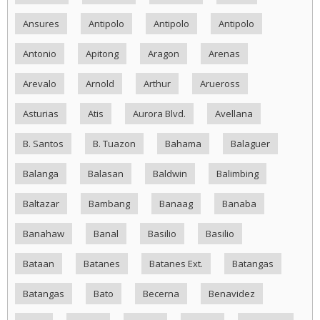
Ansures
Antipolo
Antipolo
Antipolo
Antonio
Apitong
Aragon
Arenas
Arevalo
Arnold
Arthur
Arueross
Asturias
Atis
Aurora Blvd.
Avellana
B. Santos
B. Tuazon
Bahama
Balaguer
Balanga
Balasan
Baldwin
Balimbing
Baltazar
Bambang
Banaag
Banaba
Banahaw
Banal
Basilio
Basilio
Bataan
Batanes
Batanes Ext.
Batangas
Batangas
Bato
Becerna
Benavidez