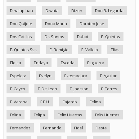
Dinalupihan
Diwata
Dizon
Don B. Legarda
Don Quijote
Dona Maria
Doroteo Jose
Dos Catillos
Dr. Santos
Duhat
E. Quintos
E. Quintos Ssr.
E. Remigio
E. Vallejo
Elias
Eloisa
Endaya
Escoda
Esguerra
Espeleta
Evelyn
Extemadura
F. Aguilar
F. Cayco
F. De Leon
F. Jhocson
F. Torres
F. Varona
F.E.U.
Fajardo
Felina
Felina
Felipa
Felix Huertas
Felix Huertas
Fernandez
Fernando
Fidel
Fiesta