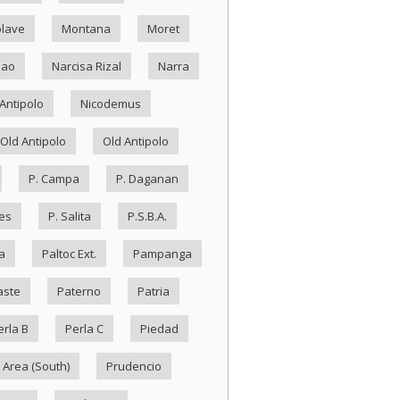
lave
Montana
Moret
Nao
Narcisa Rizal
Narra
Antipolo
Nicodemus
Old Antipolo
Old Antipolo
P. Campa
P. Daganan
es
P. Salita
P.S.B.A.
a
Paltoc Ext.
Pampanga
aste
Paterno
Patria
erla B
Perla C
Piedad
 Area (South)
Prudencio