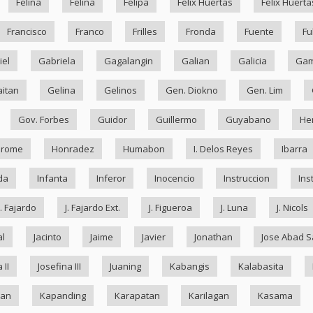
Felina
Felina
Felipa
Felix Huertas
Felix Huerta
Francisco
Franco
Frilles
Fronda
Fuente
Fu
iel
Gabriela
Gagalangin
Galian
Galicia
Ga
itan
Gelina
Gelinos
Gen. Diokno
Gen. Lim
Gov. Forbes
Guidor
Guillermo
Guyabano
He
drome
Honradez
Humabon
I. Delos Reyes
Ibarra
da
Infanta
Inferor
Inocencio
Instruccion
Ins
J. Fajardo
J. Fajardo Ext.
J. Figueroa
J. Luna
J. Nicols
al
Jacinto
Jaime
Javier
Jonathan
Jose Abad S
 II
Josefina III
Juaning
Kabangis
Kalabasita
ran
Kapanding
Karapatan
Karilagan
Kasama