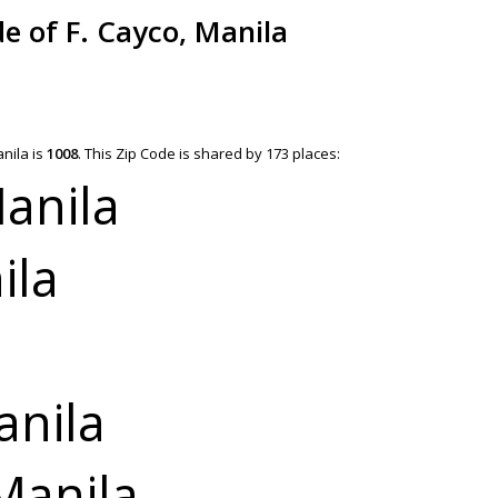
de of F. Cayco, Manila
anila is
1008
.
This Zip Code is shared by 173 places:
Manila
ila
anila
 Manila