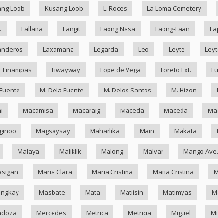
ang Loob
Kusang Loob
L. Roces
La Loma Cemetery
.
Lallana
Langit
Laong Nasa
Laong-Laan
La
anderos
Laxamana
Legarda
Leo
Leyte
Leyt
Linampas
Liwayway
Lope de Vega
Loreto Ext.
Lu
 Fuente
M. Dela Fuente
M. Delos Santos
M. Hizon
i
Macamisa
Macaraig
Maceda
Maceda
Mad
ginoo
Magsaysay
Maharlika
Main
Makata
Malaya
Maliklik
Malong
Malvar
Mango Ave.
asigan
Maria Clara
Maria Cristina
Maria Cristina
M
ngkay
Masbate
Mata
Matiisin
Matimyas
M
ndoza
Mercedes
Metrica
Metricia
Miguel
Mi