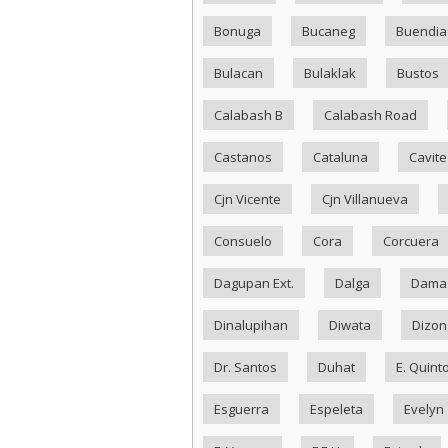
Bonuga
Bucaneg
Buendia
Bulacan
Bulaklak
Bustos
Calabash B
Calabash Road
Castanos
Cataluna
Cavite
Cjn Vicente
Cjn Villanueva
Consuelo
Cora
Corcuera
Dagupan Ext.
Dalga
Dama
Dinalupihan
Diwata
Dizon
Dr. Santos
Duhat
E. Quint
Esguerra
Espeleta
Evelyn