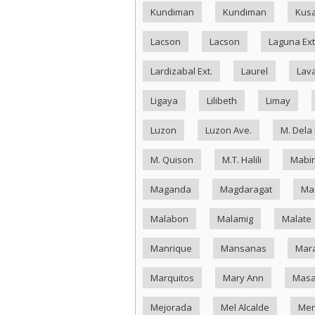
Kundiman
Kundiman
Kus
Lacson
Lacson
Laguna Ext
Lardizabal Ext.
Laurel
Lav
Ligaya
Lilibeth
Limay
Luzon
Luzon Ave.
M. Dela
M. Quison
M.T. Halili
Mabin
Maganda
Magdaragat
Ma
Malabon
Malamig
Malate
Manrique
Mansanas
Mar
Marquitos
Mary Ann
Masa
Mejorada
Mel Alcalde
Me