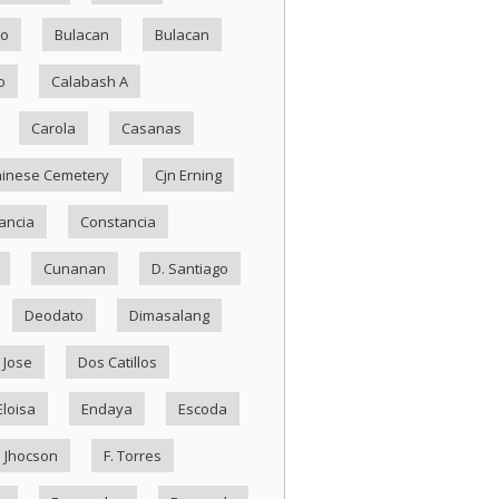
ko
Bulacan
Bulacan
o
Calabash A
Carola
Casanas
inese Cemetery
Cjn Erning
ancia
Constancia
Cunanan
D. Santiago
Deodato
Dimasalang
 Jose
Dos Catillos
Eloisa
Endaya
Escoda
. Jhocson
F. Torres