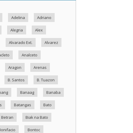
Adelina
Adriano
Alegria
Alex
Alvarado Ext.
Alvarez
cleto
Analceto
Aragon
Arenas
B. Santos
B. Tuazon
bang
Banaag
Banaba
s
Batangas
Bato
Betran
Biak na Bato
Bonifacio
Bontoc