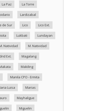
La Paz
La Torre
pidario
Lardizabal
e de Sur
Lico
Lico Ext.
isita
Lukbati
Lundayan
M. Natividad
M. Natividad
rid Ext.
Magalang
Makata
Makiling
Manila CPO - Ermita
aria Luisa
Marias
auro
Mayhaligue
guelin
Miguelin