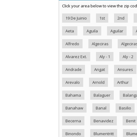
Click your area below to view the zip cod
19 De Juinio
1st
2nd
Aeta
Aguila
Aguilar
Alfredo
Algeciras
Algecira
Alvarez Ext.
Aly - 1
Aly - 2
Andrade
Angat
Ansures
Arevalo
Arnold
Arthur
Bahama
Balaguer
Balang
Banahaw
Banal
Basilio
Becerna
Benavidez
Benit
Binondo
Blumentritt
Blume