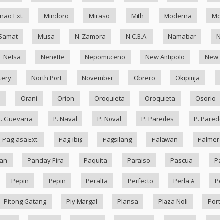
nao Ext.
Mindoro
Mirasol
Mith
Moderna
Mo
Samat
Musa
N. Zamora
N.C.B.A.
Namabar
Nelsa
Nenette
Nepomuceno
New Antipolo
New 
tery
North Port
November
Obrero
Okipinja
n
Orani
Orion
Oroquieta
Oroquieta
Osorio
P. Guevarra
P. Naval
P. Noval
P. Paredes
P. Pared
Pag-asa Ext.
Pag-ibig
Pagsilang
Palawan
Palmer
an
Panday Pira
Paquita
Paraiso
Pascual
P
Pepin
Pepin
Peralta
Perfecto
Perla A
P
Pitong Gatang
Piy Margal
Plansa
Plaza Noli
Port