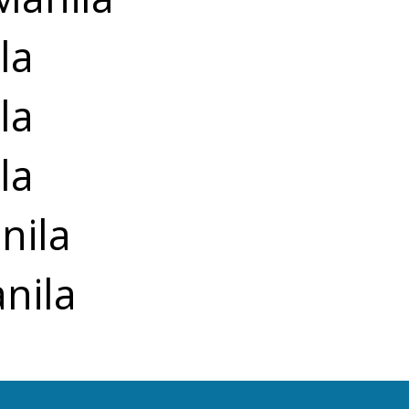
la
la
la
nila
nila