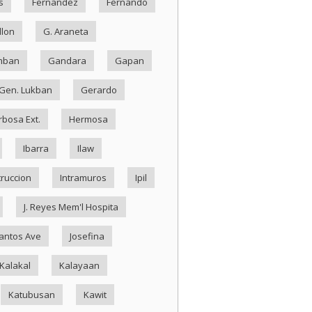
s
Fernandez
Fernando
llon
G. Araneta
mban
Gandara
Gapan
Gen. Lukban
Gerardo
rbosa Ext.
Hermosa
Ibarra
Ilaw
truccion
Intramuros
Ipil
J. Reyes Mem'l Hospita
antos Ave
Josefina
Kalakal
Kalayaan
Katubusan
Kawit