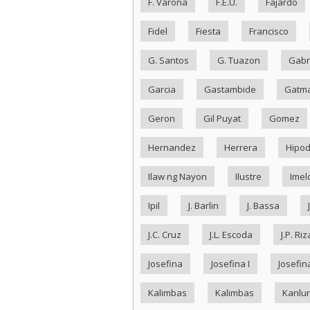
F. Varona
F.E.U.
Fajardo
Fidel
Fiesta
Francisco
G. Santos
G. Tuazon
Gabr
Garcia
Gastambide
Gatma
Geron
Gil Puyat
Gomez
Hernandez
Herrera
Hipo
Ilaw ng Nayon
Ilustre
Imel
Ipil
J. Barlin
J. Bassa
J.C. Cruz
J.L. Escoda
J.P. Riz
Josefina
Josefina I
Josefina
Kalimbas
Kalimbas
Kanlu