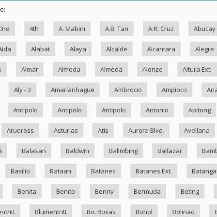
e:
3rd
4th
A. Mabini
A.B. Tan
A.R. Cruz
Abucay
Aida
Alabat
Alaya
Alcalde
Alcantara
Alegre
s
Almar
Almeda
Almeda
Alonzo
Altura Ext.
Aly - 3
Amarlanhague
Ambrocio
Ampioco
Ana
Antipolo
Antipolo
Antipolo
Antonio
Apitong
Arueross
Asturias
Atis
Aurora Blvd.
Avellana
a
Balasan
Baldwin
Balimbing
Baltazar
Bam
Basilio
Bataan
Batanes
Batanes Ext.
Batanga
Benita
Benito
Benny
Bermuda
Beting
ntritt
Blumentritt
Bo. Roxas
Bohol
Bolinao