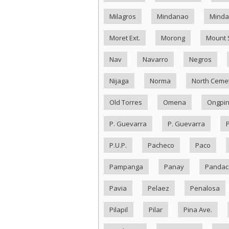
Milagros
Mindanao
Minda
Moret Ext.
Morong
Mount 
Nav
Navarro
Negros
Nijaga
Norma
North Ceme
Old Torres
Omena
Ongpi
P. Guevarra
P. Guevarra
P.U.P.
Pacheco
Paco
Pampanga
Panay
Pandac
Pavia
Pelaez
Penalosa
Pilapil
Pilar
Pina Ave.