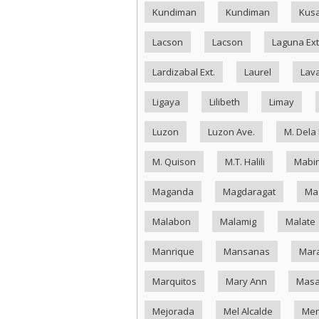
Kundiman
Kundiman
Kus
Lacson
Lacson
Laguna Ext
Lardizabal Ext.
Laurel
Lav
Ligaya
Lilibeth
Limay
Luzon
Luzon Ave.
M. Dela
M. Quison
M.T. Halili
Mabin
Maganda
Magdaragat
Ma
Malabon
Malamig
Malate
Manrique
Mansanas
Mar
Marquitos
Mary Ann
Masa
Mejorada
Mel Alcalde
Me