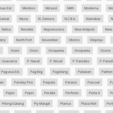
nao Ext.
Mindoro
Mirasol
Mith
Moderna
Mo
Samat
Musa
N. Zamora
N.C.B.A.
Namabar
Nelsa
Nenette
Nepomuceno
New Antipolo
New 
tery
North Port
November
Obrero
Okipinja
n
Orani
Orion
Oroquieta
Oroquieta
Osorio
P. Guevarra
P. Naval
P. Noval
P. Paredes
P. Pared
Pag-asa Ext.
Pag-ibig
Pagsilang
Palawan
Palmer
an
Panday Pira
Paquita
Paraiso
Pascual
P
Pepin
Pepin
Peralta
Perfecto
Perla A
P
Pitong Gatang
Piy Margal
Plansa
Plaza Noli
Port