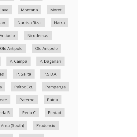
lave
Montana
Moret
Nao
Narcisa Rizal
Narra
Antipolo
Nicodemus
Old Antipolo
Old Antipolo
P. Campa
P. Daganan
es
P. Salita
P.S.B.A.
a
Paltoc Ext.
Pampanga
aste
Paterno
Patria
erla B
Perla C
Piedad
 Area (South)
Prudencio