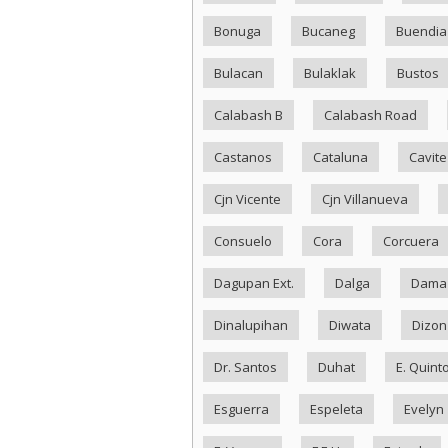
Bonuga
Bucaneg
Buendia
Bulacan
Bulaklak
Bustos
Calabash B
Calabash Road
Castanos
Cataluna
Cavite
Cjn Vicente
Cjn Villanueva
Consuelo
Cora
Corcuera
Dagupan Ext.
Dalga
Dama
Dinalupihan
Diwata
Dizon
Dr. Santos
Duhat
E. Quint
Esguerra
Espeleta
Evelyn