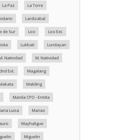
La Paz
La Torre
pidario
Lardizabal
e de Sur
Lico
Lico Ext.
isita
Lukbati
Lundayan
M. Natividad
M. Natividad
rid Ext.
Magalang
Makata
Makiling
Manila CPO - Ermita
aria Luisa
Marias
auro
Mayhaligue
guelin
Miguelin