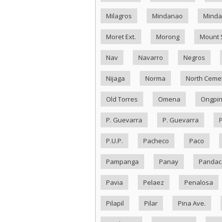
Milagros
Mindanao
Minda
Moret Ext.
Morong
Mount 
Nav
Navarro
Negros
Nijaga
Norma
North Ceme
Old Torres
Omena
Ongpi
P. Guevarra
P. Guevarra
P.U.P.
Pacheco
Paco
Pampanga
Panay
Pandac
Pavia
Pelaez
Penalosa
Pilapil
Pilar
Pina Ave.