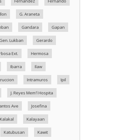
s
Fernandez
Fernando
llon
G. Araneta
mban
Gandara
Gapan
Gen. Lukban
Gerardo
rbosa Ext.
Hermosa
Ibarra
Ilaw
truccion
Intramuros
Ipil
J. Reyes Mem'l Hospita
antos Ave
Josefina
Kalakal
Kalayaan
Katubusan
Kawit