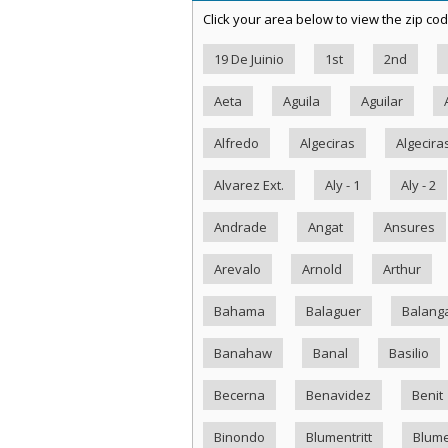
Click your area below to view the zip cod
19 De Juinio
1st
2nd
Aeta
Aguila
Aguilar
Alfredo
Algeciras
Algecira
Alvarez Ext.
Aly - 1
Aly - 2
Andrade
Angat
Ansures
Arevalo
Arnold
Arthur
Bahama
Balaguer
Balang
Banahaw
Banal
Basilio
Becerna
Benavidez
Benit
Binondo
Blumentritt
Blume