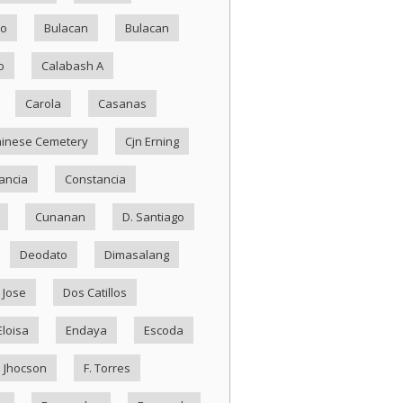
ko
Bulacan
Bulacan
o
Calabash A
Carola
Casanas
inese Cemetery
Cjn Erning
ancia
Constancia
Cunanan
D. Santiago
Deodato
Dimasalang
 Jose
Dos Catillos
Eloisa
Endaya
Escoda
. Jhocson
F. Torres