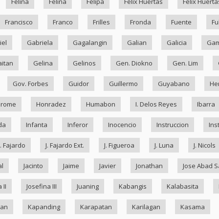
Felina
Felina
Felipa
Felix Huertas
Felix Huerta
Francisco
Franco
Frilles
Fronda
Fuente
Fu
iel
Gabriela
Gagalangin
Galian
Galicia
Ga
itan
Gelina
Gelinos
Gen. Diokno
Gen. Lim
Gov. Forbes
Guidor
Guillermo
Guyabano
He
drome
Honradez
Humabon
I. Delos Reyes
Ibarra
da
Infanta
Inferor
Inocencio
Instruccion
Ins
J. Fajardo
J. Fajardo Ext.
J. Figueroa
J. Luna
J. Nicols
al
Jacinto
Jaime
Javier
Jonathan
Jose Abad S
 II
Josefina III
Juaning
Kabangis
Kalabasita
ran
Kapanding
Karapatan
Karilagan
Kasama