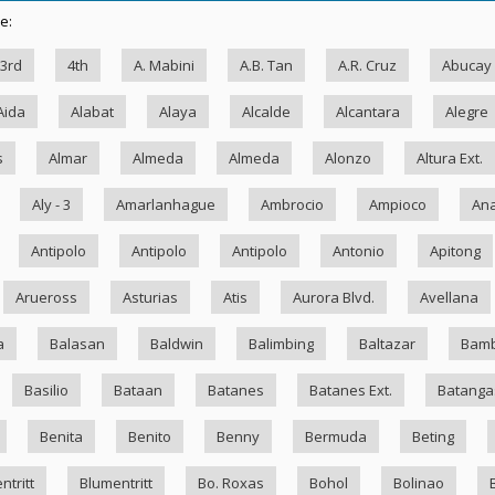
e:
3rd
4th
A. Mabini
A.B. Tan
A.R. Cruz
Abucay
Aida
Alabat
Alaya
Alcalde
Alcantara
Alegre
s
Almar
Almeda
Almeda
Alonzo
Altura Ext.
Aly - 3
Amarlanhague
Ambrocio
Ampioco
Ana
Antipolo
Antipolo
Antipolo
Antonio
Apitong
Arueross
Asturias
Atis
Aurora Blvd.
Avellana
a
Balasan
Baldwin
Balimbing
Baltazar
Bam
Basilio
Bataan
Batanes
Batanes Ext.
Batanga
Benita
Benito
Benny
Bermuda
Beting
ntritt
Blumentritt
Bo. Roxas
Bohol
Bolinao