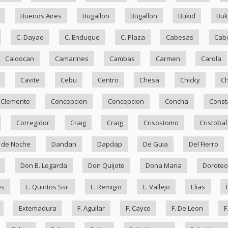
Buenos Aires
Bugallon
Bugallon
Bukid
Bu
C. Dayao
C. Enduque
C. Plaza
Cabesas
Cab
Caloocan
Camarines
Cambas
Carmen
Carola
Cavite
Cebu
Centro
Chesa
Chicky
Ch
Clemente
Concepcion
Concepcion
Concha
Const
Corregidor
Craig
Craig
Crisostomo
Cristobal
 de Noche
Dandan
Dapdap
De Guia
Del Fierro
Don B. Legarda
Don Quijote
Dona Maria
Doroteo
os
E. Quintos Ssr.
E. Remigio
E. Vallejo
Elias
Extemadura
F. Aguilar
F. Cayco
F. De Leon
F