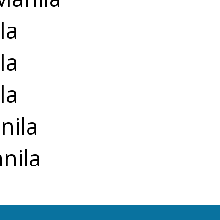
la
la
la
nila
nila