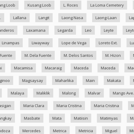
ang Loob
Kusang Loob
L. Roces
La Loma Cemetery
.
Lallana
Langit
Laong Nasa
Laong-Laan
La
anderos
Laxamana
Legarda
Leo
Leyte
Leyt
Linampas
Liwayway
Lope de Vega
Loreto Ext.
Lu
 Fuente
M. Dela Fuente
M. Delos Santos
M. Hizon
i
Macamisa
Macaraig
Maceda
Maceda
Mad
ginoo
Magsaysay
Maharlika
Main
Makata
Malaya
Maliklik
Malong
Malvar
Mango Ave.
asigan
Maria Clara
Maria Cristina
Maria Cristina
M
ngkay
Masbate
Mata
Matiisin
Matimyas
M
ndoza
Mercedes
Metrica
Metricia
Miguel
Mi