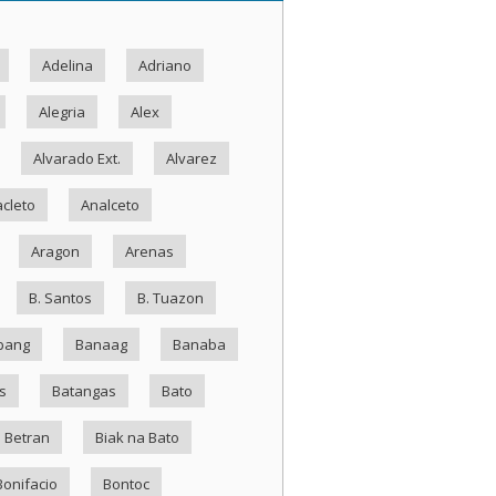
Adelina
Adriano
Alegria
Alex
Alvarado Ext.
Alvarez
cleto
Analceto
Aragon
Arenas
B. Santos
B. Tuazon
bang
Banaag
Banaba
s
Batangas
Bato
Betran
Biak na Bato
Bonifacio
Bontoc