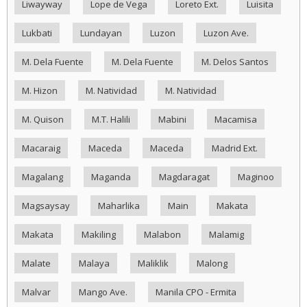
Liwayway
Lope de Vega
Loreto Ext.
Luisita
Lukbati
Lundayan
Luzon
Luzon Ave.
M. Dela Fuente
M. Dela Fuente
M. Delos Santos
M. Hizon
M. Natividad
M. Natividad
M. Quison
M.T. Halili
Mabini
Macamisa
Macaraig
Maceda
Maceda
Madrid Ext.
Magalang
Maganda
Magdaragat
Maginoo
Magsaysay
Maharlika
Main
Makata
Makata
Makiling
Malabon
Malamig
Malate
Malaya
Maliklik
Malong
Malvar
Mango Ave.
Manila CPO - Ermita