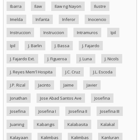
Ibarra
Ilaw
Ilaw ng Nayon
Ilustre
Imelda
Infanta
Inferor
Inocencio
Instruccion
Instruccion
Intramuros
Ipil
Ipil
J. Barlin
J. Bassa
J. Fajardo
J. Fajardo Ext.
J. Figueroa
J. Luna
J. Nicols
J. Reyes Mem'l Hospita
J.C. Cruz
J.L. Escoda
J.P. Rizal
Jacinto
Jaime
Javier
Jonathan
Jose Abad Santos Ave
Josefina
Josefina
Josefina I
Josefina II
Josefina III
Juaning
Kabangis
Kalabasita
Kalakal
Kalayaan
Kalimbas
Kalimbas
Kanluran