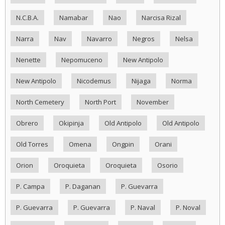
N.C.B.A.
Namabar
Nao
Narcisa Rizal
Narra
Nav
Navarro
Negros
Nelsa
Nenette
Nepomuceno
New Antipolo
New Antipolo
Nicodemus
Nijaga
Norma
North Cemetery
North Port
November
Obrero
Okipinja
Old Antipolo
Old Antipolo
Old Torres
Omena
Ongpin
Orani
Orion
Oroquieta
Oroquieta
Osorio
P. Campa
P. Daganan
P. Guevarra
P. Guevarra
P. Guevarra
P. Naval
P. Noval