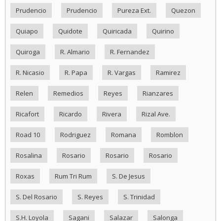
Prudencio
Prudencio
Pureza Ext.
Quezon
Quiapo
Quidote
Quiricada
Quirino
Quiroga
R. Almario
R. Fernandez
R. Nicasio
R. Papa
R. Vargas
Ramirez
Relen
Remedios
Reyes
Rianzares
Ricafort
Ricardo
Rivera
Rizal Ave.
Road 10
Rodriguez
Romana
Romblon
Rosalina
Rosario
Rosario
Rosario
Roxas
Rum Tri Rum
S. De Jesus
S. Del Rosario
S. Reyes
S. Trinidad
S.H. Loyola
Sagani
Salazar
Salonga