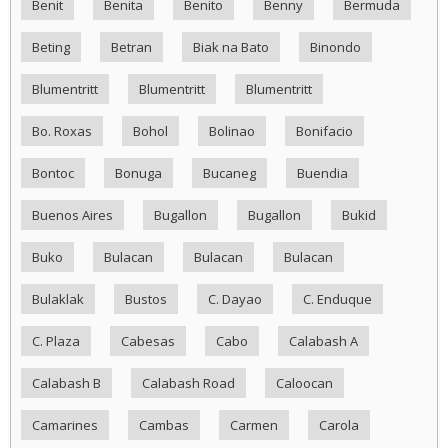
Benit
Benita
Benito
Benny
Bermuda
Beting
Betran
Biak na Bato
Binondo
Blumentritt
Blumentritt
Blumentritt
Bo. Roxas
Bohol
Bolinao
Bonifacio
Bontoc
Bonuga
Bucaneg
Buendia
Buenos Aires
Bugallon
Bugallon
Bukid
Buko
Bulacan
Bulacan
Bulacan
Bulaklak
Bustos
C. Dayao
C. Enduque
C. Plaza
Cabesas
Cabo
Calabash A
Calabash B
Calabash Road
Caloocan
Camarines
Cambas
Carmen
Carola