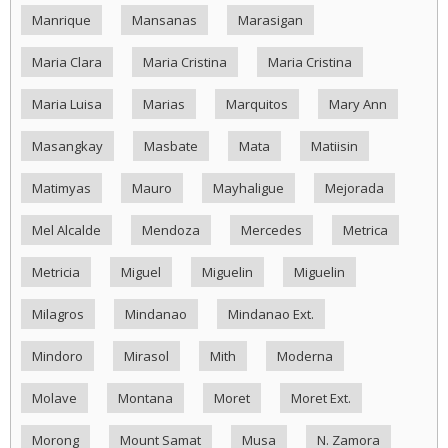
Manrique
Mansanas
Marasigan
Maria Clara
Maria Cristina
Maria Cristina
Maria Luisa
Marias
Marquitos
Mary Ann
Masangkay
Masbate
Mata
Matiisin
Matimyas
Mauro
Mayhaligue
Mejorada
Mel Alcalde
Mendoza
Mercedes
Metrica
Metricia
Miguel
Miguelin
Miguelin
Milagros
Mindanao
Mindanao Ext.
Mindoro
Mirasol
Mith
Moderna
Molave
Montana
Moret
Moret Ext.
Morong
Mount Samat
Musa
N. Zamora