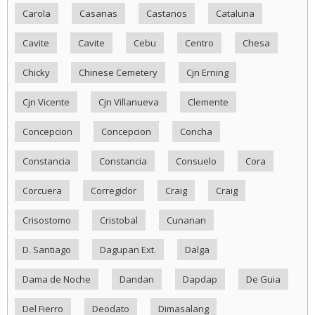
Carola
Casanas
Castanos
Cataluna
Cavite
Cavite
Cebu
Centro
Chesa
Chicky
Chinese Cemetery
Cjn Erning
Cjn Vicente
Cjn Villanueva
Clemente
Concepcion
Concepcion
Concha
Constancia
Constancia
Consuelo
Cora
Corcuera
Corregidor
Craig
Craig
Crisostomo
Cristobal
Cunanan
D. Santiago
Dagupan Ext.
Dalga
Dama de Noche
Dandan
Dapdap
De Guia
Del Fierro
Deodato
Dimasalang