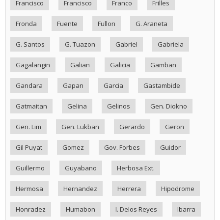
Francisco
Francisco
Franco
Frilles
Fronda
Fuente
Fullon
G. Araneta
G. Santos
G. Tuazon
Gabriel
Gabriela
Gagalangin
Galian
Galicia
Gamban
Gandara
Gapan
Garcia
Gastambide
Gatmaitan
Gelina
Gelinos
Gen. Diokno
Gen. Lim
Gen. Lukban
Gerardo
Geron
Gil Puyat
Gomez
Gov. Forbes
Guidor
Guillermo
Guyabano
Herbosa Ext.
Hermosa
Hernandez
Herrera
Hipodrome
Honradez
Humabon
I. Delos Reyes
Ibarra