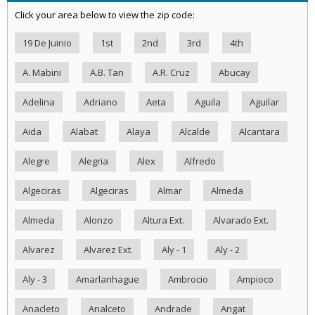
Click your area below to view the zip code:
19 De Juinio
1st
2nd
3rd
4th
A. Mabini
A.B. Tan
A.R. Cruz
Abucay
Adelina
Adriano
Aeta
Aguila
Aguilar
Aida
Alabat
Alaya
Alcalde
Alcantara
Alegre
Alegria
Alex
Alfredo
Algeciras
Algeciras
Almar
Almeda
Almeda
Alonzo
Altura Ext.
Alvarado Ext.
Alvarez
Alvarez Ext.
Aly - 1
Aly - 2
Aly - 3
Amarlanhague
Ambrocio
Ampioco
Anacleto
Analceto
Andrade
Angat