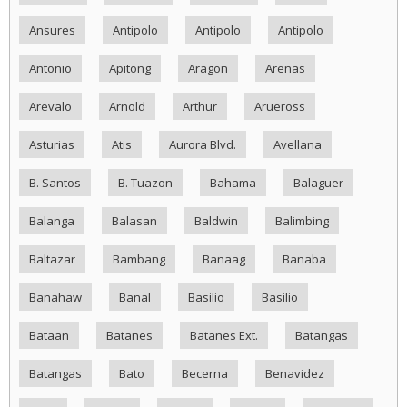
Ansures
Antipolo
Antipolo
Antipolo
Antonio
Apitong
Aragon
Arenas
Arevalo
Arnold
Arthur
Arueross
Asturias
Atis
Aurora Blvd.
Avellana
B. Santos
B. Tuazon
Bahama
Balaguer
Balanga
Balasan
Baldwin
Balimbing
Baltazar
Bambang
Banaag
Banaba
Banahaw
Banal
Basilio
Basilio
Bataan
Batanes
Batanes Ext.
Batangas
Batangas
Bato
Becerna
Benavidez