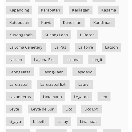
Kapanding
Karapatan
Karilagan
Kasama
Katubusan
Kawit
Kundiman
Kundiman
Kusang Loob
Kusang Loob
L. Roces
La Loma Cemetery
La Paz
La Torre
Lacson
Lacson
Laguna Ext.
Lallana
Langit
Laong Nasa
Laong-Laan
Lapidario
Lardizabal
Lardizabal Ext.
Laurel
Lavanderos
Laxamana
Legarda
Leo
Leyte
Leyte de Sur
Lico
Lico Ext.
Ligaya
Lilibeth
Limay
Linampas