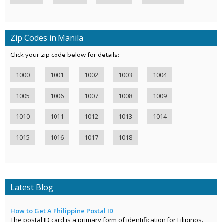
Zip Codes in Manila
Click your zip code below for details:
1000
1001
1002
1003
1004
1005
1006
1007
1008
1009
1010
1011
1012
1013
1014
1015
1016
1017
1018
Latest Blog
How to Get A Philippine Postal ID
The postal ID card is a primary form of identification for Filipinos.