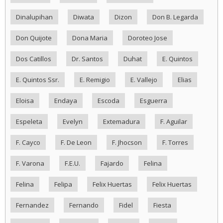
Dinalupihan
Diwata
Dizon
Don B. Legarda
Don Quijote
Dona Maria
Doroteo Jose
Dos Catillos
Dr. Santos
Duhat
E. Quintos
E. Quintos Ssr.
E. Remigio
E. Vallejo
Elias
Eloisa
Endaya
Escoda
Esguerra
Espeleta
Evelyn
Extemadura
F. Aguilar
F. Cayco
F. De Leon
F. Jhocson
F. Torres
F. Varona
F.E.U.
Fajardo
Felina
Felina
Felipa
Felix Huertas
Felix Huertas
Fernandez
Fernando
Fidel
Fiesta