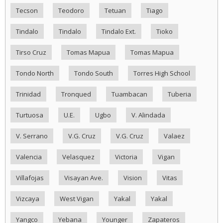
Tecson
Teodoro
Tetuan
Tiago
Tindalo
Tindalo
Tindalo Ext.
Tioko
Tirso Cruz
Tomas Mapua
Tomas Mapua
Tondo North
Tondo South
Torres High School
Trinidad
Tronqued
Tuambacan
Tuberia
Turtuosa
U.E.
Ugbo
V. Alindada
V. Serrano
V.G. Cruz
V.G. Cruz
Valaez
Valencia
Velasquez
Victoria
Vigan
Villafojas
Visayan Ave.
Vision
Vitas
Vizcaya
West Vigan
Yakal
Yakal
Yangco
Yebana
Younger
Zapateros