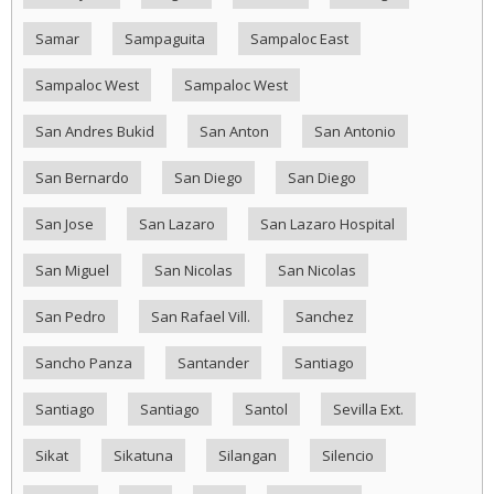
Samar
Sampaguita
Sampaloc East
Sampaloc West
Sampaloc West
San Andres Bukid
San Anton
San Antonio
San Bernardo
San Diego
San Diego
San Jose
San Lazaro
San Lazaro Hospital
San Miguel
San Nicolas
San Nicolas
San Pedro
San Rafael Vill.
Sanchez
Sancho Panza
Santander
Santiago
Santiago
Santiago
Santol
Sevilla Ext.
Sikat
Sikatuna
Silangan
Silencio