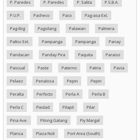
P. Paredes
P. Paredes
P. Salita
P.S.B.A.
P.U.P.
Pacheco
Paco
Pag-asa Ext.
Pag-ibig
Pagsilang
Palawan
Palmera
Paltoc Ext.
Pampanga
Pampanga
Panay
Pandacan
Panday Pira
Paquita
Paraiso
Pascual
Paste
Paterno
Patria
Pavia
Pelaez
Penalosa
Pepin
Pepin
Peralta
Perfecto
Perla A
Perla B
Perla C
Piedad
Pilapil
Pilar
Pina Ave.
Pitong Gatang
Piy Margal
Plansa
Plaza Noli
Port Area (South)