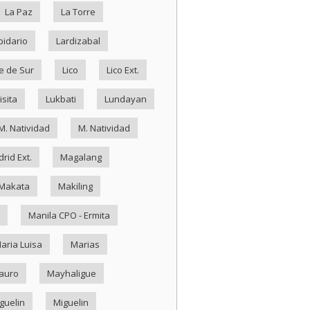
La Paz
La Torre
pidario
Lardizabal
e de Sur
Lico
Lico Ext.
isita
Lukbati
Lundayan
M. Natividad
M. Natividad
rid Ext.
Magalang
Makata
Makiling
Manila CPO - Ermita
aria Luisa
Marias
auro
Mayhaligue
guelin
Miguelin