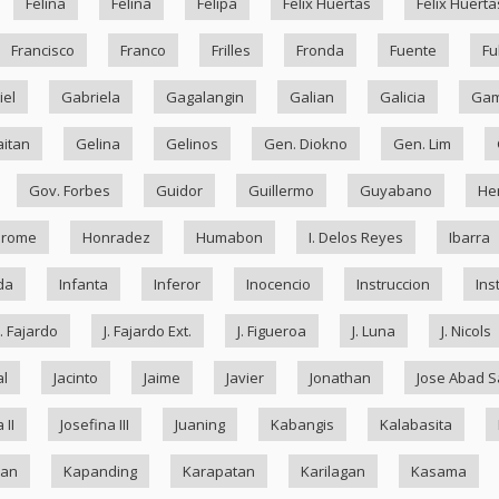
Felina
Felina
Felipa
Felix Huertas
Felix Huerta
Francisco
Franco
Frilles
Fronda
Fuente
Fu
iel
Gabriela
Gagalangin
Galian
Galicia
Ga
itan
Gelina
Gelinos
Gen. Diokno
Gen. Lim
Gov. Forbes
Guidor
Guillermo
Guyabano
He
drome
Honradez
Humabon
I. Delos Reyes
Ibarra
da
Infanta
Inferor
Inocencio
Instruccion
Ins
J. Fajardo
J. Fajardo Ext.
J. Figueroa
J. Luna
J. Nicols
al
Jacinto
Jaime
Javier
Jonathan
Jose Abad S
 II
Josefina III
Juaning
Kabangis
Kalabasita
ran
Kapanding
Karapatan
Karilagan
Kasama