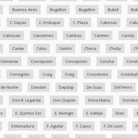
Buenos Aires
Bugallon
Bugallon
Bukid
Bu
C. Dayao
C. Enduque
C. Plaza
Cabesas
Cab
Caloocan
Camarines
Cambas
Carmen
Carola
Cavite
Cebu
Centro
Chesa
Chicky
Ch
Clemente
Concepcion
Concepcion
Concha
Const
Corregidor
Craig
Craig
Crisostomo
Cristobal
 de Noche
Dandan
Dapdap
De Guia
Del Fierro
Don B. Legarda
Don Quijote
Dona Maria
Doroteo
os
E. Quintos Ssr.
E. Remigio
E. Vallejo
Elias
Extemadura
F. Aguilar
F. Cayco
F. De Leon
F