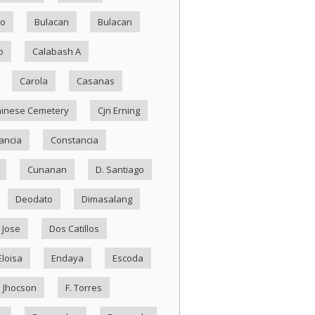
ko
Bulacan
Bulacan
o
Calabash A
Carola
Casanas
inese Cemetery
Cjn Erning
ancia
Constancia
Cunanan
D. Santiago
Deodato
Dimasalang
 Jose
Dos Catillos
Eloisa
Endaya
Escoda
. Jhocson
F. Torres