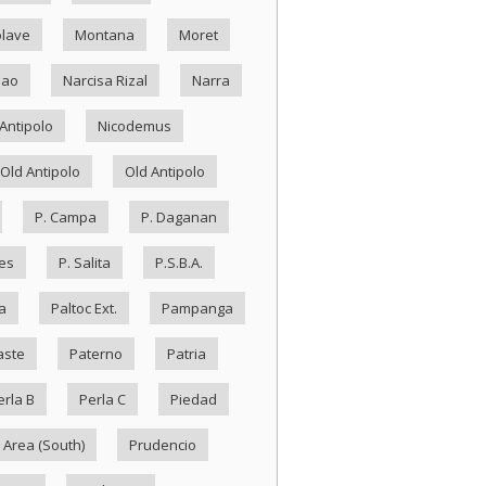
lave
Montana
Moret
Nao
Narcisa Rizal
Narra
Antipolo
Nicodemus
Old Antipolo
Old Antipolo
P. Campa
P. Daganan
es
P. Salita
P.S.B.A.
a
Paltoc Ext.
Pampanga
aste
Paterno
Patria
erla B
Perla C
Piedad
 Area (South)
Prudencio