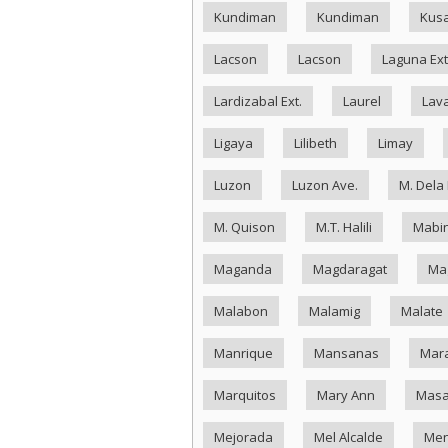
Kundiman
Kundiman
Kus
Lacson
Lacson
Laguna Ext
Lardizabal Ext.
Laurel
Lav
Ligaya
Lilibeth
Limay
Luzon
Luzon Ave.
M. Dela
M. Quison
M.T. Halili
Mabin
Maganda
Magdaragat
Ma
Malabon
Malamig
Malate
Manrique
Mansanas
Mar
Marquitos
Mary Ann
Masa
Mejorada
Mel Alcalde
Me