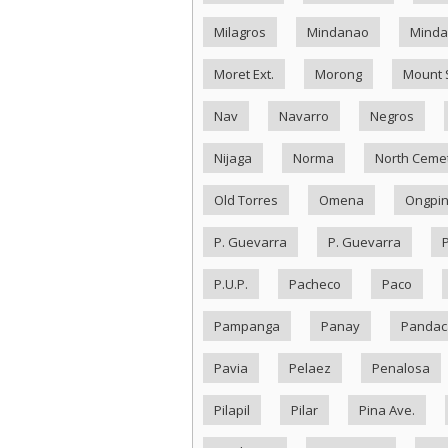
Milagros
Mindanao
Minda
Moret Ext.
Morong
Mount 
Nav
Navarro
Negros
Nijaga
Norma
North Ceme
Old Torres
Omena
Ongpi
P. Guevarra
P. Guevarra
P.U.P.
Pacheco
Paco
Pampanga
Panay
Pandac
Pavia
Pelaez
Penalosa
Pilapil
Pilar
Pina Ave.