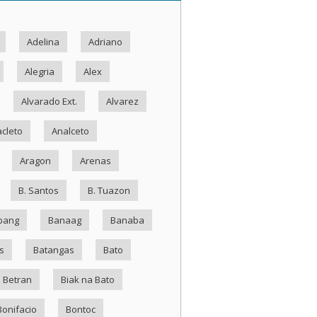
Adelina
Adriano
Alegria
Alex
Alvarado Ext.
Alvarez
cleto
Analceto
Aragon
Arenas
B. Santos
B. Tuazon
bang
Banaag
Banaba
s
Batangas
Bato
Betran
Biak na Bato
Bonifacio
Bontoc