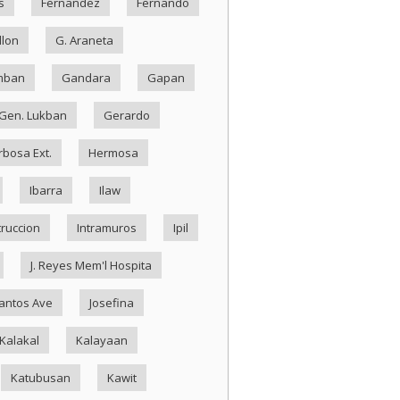
s
Fernandez
Fernando
llon
G. Araneta
mban
Gandara
Gapan
Gen. Lukban
Gerardo
rbosa Ext.
Hermosa
Ibarra
Ilaw
truccion
Intramuros
Ipil
J. Reyes Mem'l Hospita
antos Ave
Josefina
Kalakal
Kalayaan
Katubusan
Kawit