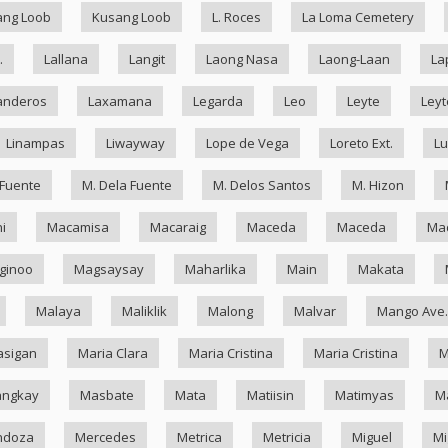
ang Loob
Kusang Loob
L. Roces
La Loma Cemetery
.
Lallana
Langit
Laong Nasa
Laong-Laan
La
anderos
Laxamana
Legarda
Leo
Leyte
Leyt
Linampas
Liwayway
Lope de Vega
Loreto Ext.
Lu
 Fuente
M. Dela Fuente
M. Delos Santos
M. Hizon
i
Macamisa
Macaraig
Maceda
Maceda
Mad
ginoo
Magsaysay
Maharlika
Main
Makata
Malaya
Maliklik
Malong
Malvar
Mango Ave.
asigan
Maria Clara
Maria Cristina
Maria Cristina
M
ngkay
Masbate
Mata
Matiisin
Matimyas
M
ndoza
Mercedes
Metrica
Metricia
Miguel
Mi