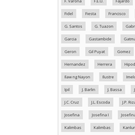
F. Varona
F.E.U.
Fajardo
Fidel
Fiesta
Francisco
G. Santos
G. Tuazon
Gabr
Garcia
Gastambide
Gatma
Geron
Gil Puyat
Gomez
Hernandez
Herrera
Hipo
Ilaw ng Nayon
Ilustre
Imel
Ipil
J. Barlin
J. Bassa
J.C. Cruz
J.L. Escoda
J.P. Riz
Josefina
Josefina I
Josefina
Kalimbas
Kalimbas
Kanlu