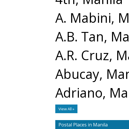
A. Mabini, M
A.B. Tan, Ma
A.R. Cruz, M
Abucay, Man
Adriano, Ma
View All »
Postal Places in Manila