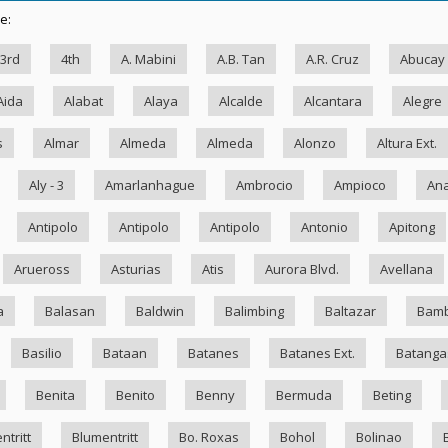
e:
3rd
4th
A. Mabini
A.B. Tan
A.R. Cruz
Abucay
Aida
Alabat
Alaya
Alcalde
Alcantara
Alegre
s
Almar
Almeda
Almeda
Alonzo
Altura Ext.
Aly - 3
Amarlanhague
Ambrocio
Ampioco
Ana
Antipolo
Antipolo
Antipolo
Antonio
Apitong
Arueross
Asturias
Atis
Aurora Blvd.
Avellana
a
Balasan
Baldwin
Balimbing
Baltazar
Bam
Basilio
Bataan
Batanes
Batanes Ext.
Batanga
Benita
Benito
Benny
Bermuda
Beting
ntritt
Blumentritt
Bo. Roxas
Bohol
Bolinao