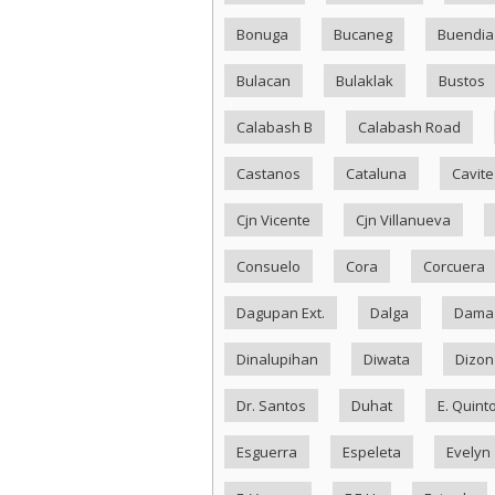
Bonuga
Bucaneg
Buendia
Bulacan
Bulaklak
Bustos
Calabash B
Calabash Road
Castanos
Cataluna
Cavite
Cjn Vicente
Cjn Villanueva
Consuelo
Cora
Corcuera
Dagupan Ext.
Dalga
Dama
Dinalupihan
Diwata
Dizon
Dr. Santos
Duhat
E. Quint
Esguerra
Espeleta
Evelyn