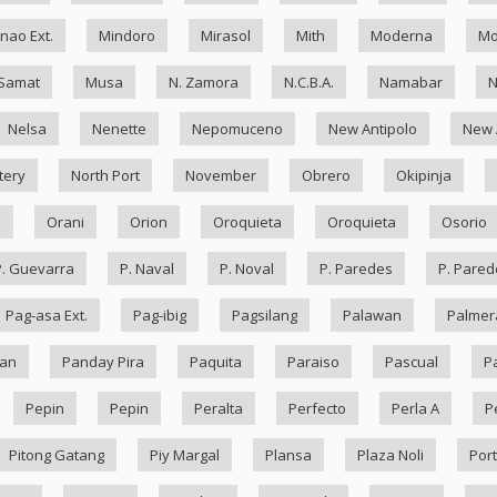
nao Ext.
Mindoro
Mirasol
Mith
Moderna
Mo
Samat
Musa
N. Zamora
N.C.B.A.
Namabar
Nelsa
Nenette
Nepomuceno
New Antipolo
New 
tery
North Port
November
Obrero
Okipinja
n
Orani
Orion
Oroquieta
Oroquieta
Osorio
P. Guevarra
P. Naval
P. Noval
P. Paredes
P. Pared
Pag-asa Ext.
Pag-ibig
Pagsilang
Palawan
Palmer
an
Panday Pira
Paquita
Paraiso
Pascual
P
Pepin
Pepin
Peralta
Perfecto
Perla A
P
Pitong Gatang
Piy Margal
Plansa
Plaza Noli
Port