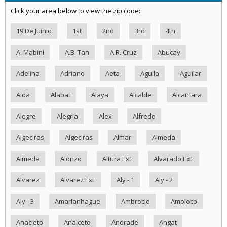
Click your area below to view the zip code:
19 De Juinio
1st
2nd
3rd
4th
A. Mabini
A.B. Tan
A.R. Cruz
Abucay
Adelina
Adriano
Aeta
Aguila
Aguilar
Aida
Alabat
Alaya
Alcalde
Alcantara
Alegre
Alegria
Alex
Alfredo
Algeciras
Algeciras
Almar
Almeda
Almeda
Alonzo
Altura Ext.
Alvarado Ext.
Alvarez
Alvarez Ext.
Aly - 1
Aly - 2
Aly - 3
Amarlanhague
Ambrocio
Ampioco
Anacleto
Analceto
Andrade
Angat