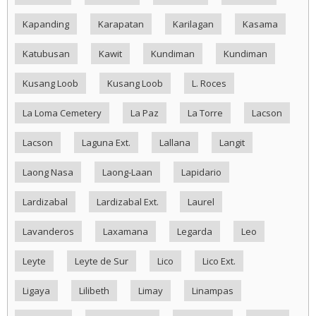
Kapanding
Karapatan
Karilagan
Kasama
Katubusan
Kawit
Kundiman
Kundiman
Kusang Loob
Kusang Loob
L. Roces
La Loma Cemetery
La Paz
La Torre
Lacson
Lacson
Laguna Ext.
Lallana
Langit
Laong Nasa
Laong-Laan
Lapidario
Lardizabal
Lardizabal Ext.
Laurel
Lavanderos
Laxamana
Legarda
Leo
Leyte
Leyte de Sur
Lico
Lico Ext.
Ligaya
Lilibeth
Limay
Linampas