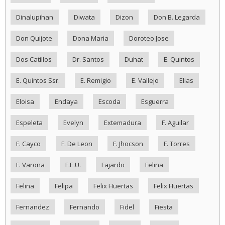
Dinalupihan
Diwata
Dizon
Don B. Legarda
Don Quijote
Dona Maria
Doroteo Jose
Dos Catillos
Dr. Santos
Duhat
E. Quintos
E. Quintos Ssr.
E. Remigio
E. Vallejo
Elias
Eloisa
Endaya
Escoda
Esguerra
Espeleta
Evelyn
Extemadura
F. Aguilar
F. Cayco
F. De Leon
F. Jhocson
F. Torres
F. Varona
F.E.U.
Fajardo
Felina
Felina
Felipa
Felix Huertas
Felix Huertas
Fernandez
Fernando
Fidel
Fiesta