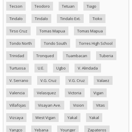
Tecson
Teodoro
Tetuan
Tiago
Tindalo
Tindalo
Tindalo Ext.
Tioko
Tirso Cruz
Tomas Mapua
Tomas Mapua
Tondo North
Tondo South
Torres High School
Trinidad
Tronqued
Tuambacan
Tuberia
Turtuosa
U.E.
Ugbo
V. Alindada
V. Serrano
V.G. Cruz
V.G. Cruz
Valaez
Valencia
Velasquez
Victoria
Vigan
Villafojas
Visayan Ave.
Vision
Vitas
Vizcaya
West Vigan
Yakal
Yakal
Yangco
Yebana
Younger
Zapateros