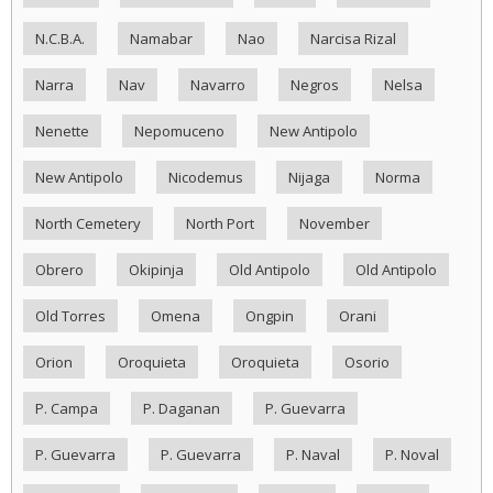
N.C.B.A.
Namabar
Nao
Narcisa Rizal
Narra
Nav
Navarro
Negros
Nelsa
Nenette
Nepomuceno
New Antipolo
New Antipolo
Nicodemus
Nijaga
Norma
North Cemetery
North Port
November
Obrero
Okipinja
Old Antipolo
Old Antipolo
Old Torres
Omena
Ongpin
Orani
Orion
Oroquieta
Oroquieta
Osorio
P. Campa
P. Daganan
P. Guevarra
P. Guevarra
P. Guevarra
P. Naval
P. Noval