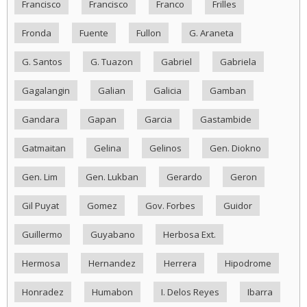
Francisco
Francisco
Franco
Frilles
Fronda
Fuente
Fullon
G. Araneta
G. Santos
G. Tuazon
Gabriel
Gabriela
Gagalangin
Galian
Galicia
Gamban
Gandara
Gapan
Garcia
Gastambide
Gatmaitan
Gelina
Gelinos
Gen. Diokno
Gen. Lim
Gen. Lukban
Gerardo
Geron
Gil Puyat
Gomez
Gov. Forbes
Guidor
Guillermo
Guyabano
Herbosa Ext.
Hermosa
Hernandez
Herrera
Hipodrome
Honradez
Humabon
I. Delos Reyes
Ibarra