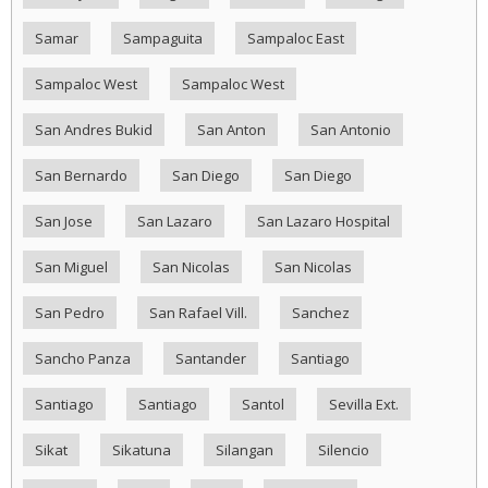
Samar
Sampaguita
Sampaloc East
Sampaloc West
Sampaloc West
San Andres Bukid
San Anton
San Antonio
San Bernardo
San Diego
San Diego
San Jose
San Lazaro
San Lazaro Hospital
San Miguel
San Nicolas
San Nicolas
San Pedro
San Rafael Vill.
Sanchez
Sancho Panza
Santander
Santiago
Santiago
Santiago
Santol
Sevilla Ext.
Sikat
Sikatuna
Silangan
Silencio