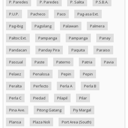
P. Paredes
P. Paredes
P. Salita
P.S.B.A.
P.U.P.
Pacheco
Paco
Pag-asa Ext.
Pag-ibig
Pagsilang
Palawan
Palmera
Paltoc Ext.
Pampanga
Pampanga
Panay
Pandacan
Panday Pira
Paquita
Paraiso
Pascual
Paste
Paterno
Patria
Pavia
Pelaez
Penalosa
Pepin
Pepin
Peralta
Perfecto
Perla A
Perla B
Perla C
Piedad
Pilapil
Pilar
Pina Ave.
Pitong Gatang
Piy Margal
Plansa
Plaza Noli
Port Area (South)