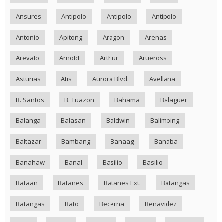
Ansures
Antipolo
Antipolo
Antipolo
Antonio
Apitong
Aragon
Arenas
Arevalo
Arnold
Arthur
Arueross
Asturias
Atis
Aurora Blvd.
Avellana
B. Santos
B. Tuazon
Bahama
Balaguer
Balanga
Balasan
Baldwin
Balimbing
Baltazar
Bambang
Banaag
Banaba
Banahaw
Banal
Basilio
Basilio
Bataan
Batanes
Batanes Ext.
Batangas
Batangas
Bato
Becerna
Benavidez