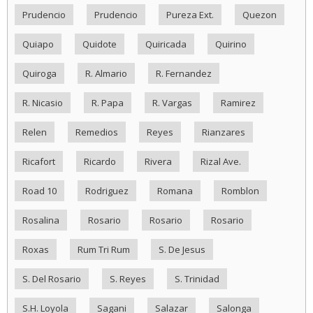
Prudencio
Prudencio
Pureza Ext.
Quezon
Quiapo
Quidote
Quiricada
Quirino
Quiroga
R. Almario
R. Fernandez
R. Nicasio
R. Papa
R. Vargas
Ramirez
Relen
Remedios
Reyes
Rianzares
Ricafort
Ricardo
Rivera
Rizal Ave.
Road 10
Rodriguez
Romana
Romblon
Rosalina
Rosario
Rosario
Rosario
Roxas
Rum Tri Rum
S. De Jesus
S. Del Rosario
S. Reyes
S. Trinidad
S.H. Loyola
Sagani
Salazar
Salonga