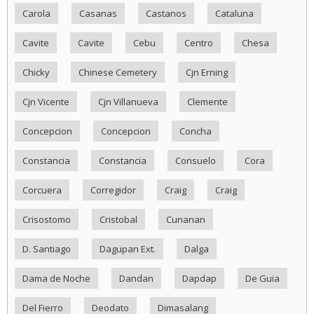
Carola
Casanas
Castanos
Cataluna
Cavite
Cavite
Cebu
Centro
Chesa
Chicky
Chinese Cemetery
Cjn Erning
Cjn Vicente
Cjn Villanueva
Clemente
Concepcion
Concepcion
Concha
Constancia
Constancia
Consuelo
Cora
Corcuera
Corregidor
Craig
Craig
Crisostomo
Cristobal
Cunanan
D. Santiago
Dagupan Ext.
Dalga
Dama de Noche
Dandan
Dapdap
De Guia
Del Fierro
Deodato
Dimasalang