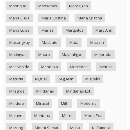
Manrique
Mansanas
Marasigan
Maria Clara
Maria Cristina
Maria Cristina
Maria Luisa
Marias
Marquitos
Mary Ann
Masangkay
Masbate
Mata
Matiisin
Matimyas
Mauro
Mayhaligue
Mejorada
Mel Alcalde
Mendoza
Mercedes
Metrica
Metricia
Miguel
Miguelin
Miguelin
Milagros
Mindanao
Mindanao Ext.
Mindoro
Mirasol
Mith
Moderna
Molave
Montana
Moret
Moret Ext.
Morong
Mount Samat
Musa
N. Zamora