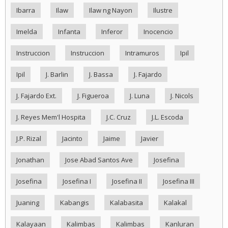
Ibarra
Ilaw
Ilaw ng Nayon
Ilustre
Imelda
Infanta
Inferor
Inocencio
Instruccion
Instruccion
Intramuros
Ipil
Ipil
J. Barlin
J. Bassa
J. Fajardo
J. Fajardo Ext.
J. Figueroa
J. Luna
J. Nicols
J. Reyes Mem'l Hospita
J.C. Cruz
J.L. Escoda
J.P. Rizal
Jacinto
Jaime
Javier
Jonathan
Jose Abad Santos Ave
Josefina
Josefina
Josefina I
Josefina II
Josefina III
Juaning
Kabangis
Kalabasita
Kalakal
Kalayaan
Kalimbas
Kalimbas
Kanluran