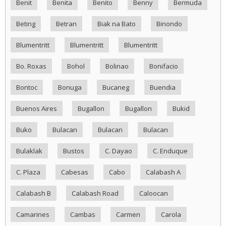
Benit
Benita
Benito
Benny
Bermuda
Beting
Betran
Biak na Bato
Binondo
Blumentritt
Blumentritt
Blumentritt
Bo. Roxas
Bohol
Bolinao
Bonifacio
Bontoc
Bonuga
Bucaneg
Buendia
Buenos Aires
Bugallon
Bugallon
Bukid
Buko
Bulacan
Bulacan
Bulacan
Bulaklak
Bustos
C. Dayao
C. Enduque
C. Plaza
Cabesas
Cabo
Calabash A
Calabash B
Calabash Road
Caloocan
Camarines
Cambas
Carmen
Carola