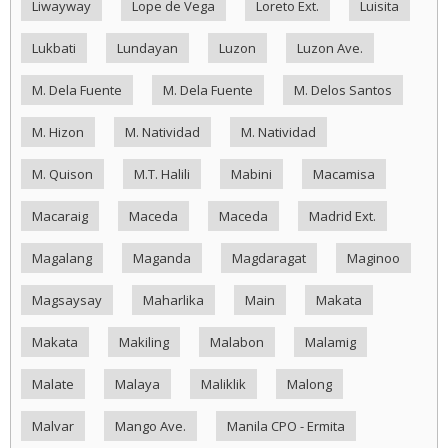
Liwayway
Lope de Vega
Loreto Ext.
Luisita
Lukbati
Lundayan
Luzon
Luzon Ave.
M. Dela Fuente
M. Dela Fuente
M. Delos Santos
M. Hizon
M. Natividad
M. Natividad
M. Quison
M.T. Halili
Mabini
Macamisa
Macaraig
Maceda
Maceda
Madrid Ext.
Magalang
Maganda
Magdaragat
Maginoo
Magsaysay
Maharlika
Main
Makata
Makata
Makiling
Malabon
Malamig
Malate
Malaya
Maliklik
Malong
Malvar
Mango Ave.
Manila CPO - Ermita