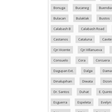
Bonuga
Bucaneg
Buendia
Bulacan
Bulaklak
Bustos
Calabash B
Calabash Road
Castanos
Cataluna
Cavite
Cjn Vicente
Cjn Villanueva
Consuelo
Cora
Corcuera
Dagupan Ext.
Dalga
Dama
Dinalupihan
Diwata
Dizon
Dr. Santos
Duhat
E. Quint
Esguerra
Espeleta
Evelyn