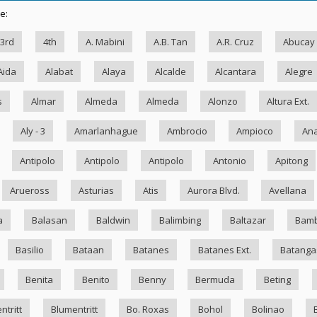
e:
3rd
4th
A. Mabini
A.B. Tan
A.R. Cruz
Abucay
Aida
Alabat
Alaya
Alcalde
Alcantara
Alegre
s
Almar
Almeda
Almeda
Alonzo
Altura Ext.
Aly - 3
Amarlanhague
Ambrocio
Ampioco
Ana
Antipolo
Antipolo
Antipolo
Antonio
Apitong
Arueross
Asturias
Atis
Aurora Blvd.
Avellana
a
Balasan
Baldwin
Balimbing
Baltazar
Bam
Basilio
Bataan
Batanes
Batanes Ext.
Batanga
Benita
Benito
Benny
Bermuda
Beting
ntritt
Blumentritt
Bo. Roxas
Bohol
Bolinao