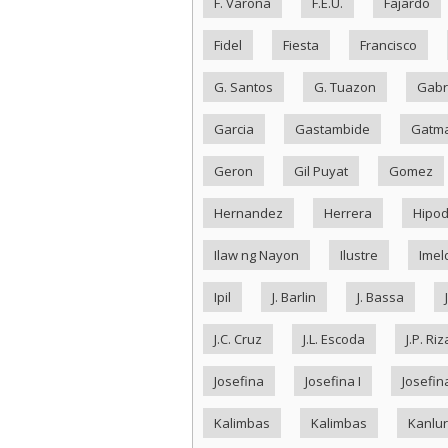
F. Varona
F.E.U.
Fajardo
Fidel
Fiesta
Francisco
G. Santos
G. Tuazon
Gabr
Garcia
Gastambide
Gatma
Geron
Gil Puyat
Gomez
Hernandez
Herrera
Hipo
Ilaw ng Nayon
Ilustre
Imel
Ipil
J. Barlin
J. Bassa
J.C. Cruz
J.L. Escoda
J.P. Riz
Josefina
Josefina I
Josefina
Kalimbas
Kalimbas
Kanlu