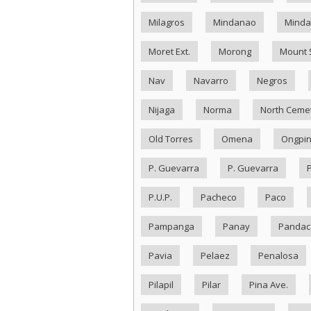
Milagros
Mindanao
Minda
Moret Ext.
Morong
Mount 
Nav
Navarro
Negros
Nijaga
Norma
North Ceme
Old Torres
Omena
Ongpi
P. Guevarra
P. Guevarra
P.U.P.
Pacheco
Paco
Pampanga
Panay
Pandac
Pavia
Pelaez
Penalosa
Pilapil
Pilar
Pina Ave.