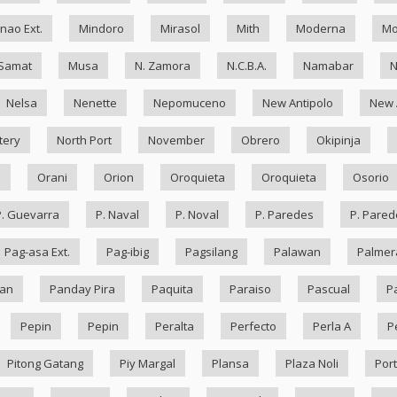
nao Ext.
Mindoro
Mirasol
Mith
Moderna
Mo
Samat
Musa
N. Zamora
N.C.B.A.
Namabar
Nelsa
Nenette
Nepomuceno
New Antipolo
New 
tery
North Port
November
Obrero
Okipinja
n
Orani
Orion
Oroquieta
Oroquieta
Osorio
P. Guevarra
P. Naval
P. Noval
P. Paredes
P. Pared
Pag-asa Ext.
Pag-ibig
Pagsilang
Palawan
Palmer
an
Panday Pira
Paquita
Paraiso
Pascual
P
Pepin
Pepin
Peralta
Perfecto
Perla A
P
Pitong Gatang
Piy Margal
Plansa
Plaza Noli
Port