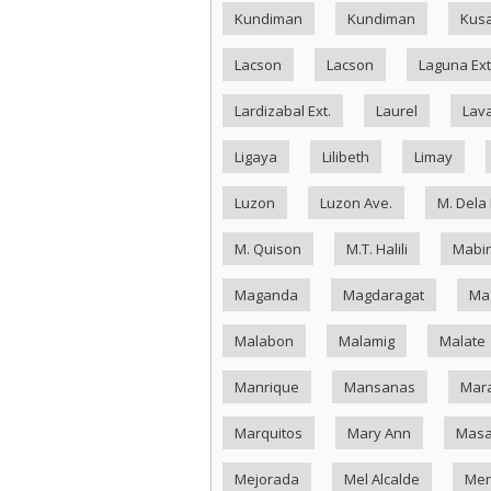
Kundiman
Kundiman
Kus
Lacson
Lacson
Laguna Ext
Lardizabal Ext.
Laurel
Lav
Ligaya
Lilibeth
Limay
Luzon
Luzon Ave.
M. Dela
M. Quison
M.T. Halili
Mabin
Maganda
Magdaragat
Ma
Malabon
Malamig
Malate
Manrique
Mansanas
Mar
Marquitos
Mary Ann
Masa
Mejorada
Mel Alcalde
Me