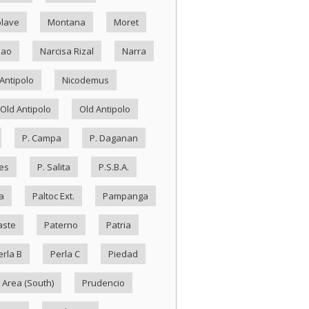
lave
Montana
Moret
Nao
Narcisa Rizal
Narra
Antipolo
Nicodemus
Old Antipolo
Old Antipolo
P. Campa
P. Daganan
es
P. Salita
P.S.B.A.
a
Paltoc Ext.
Pampanga
aste
Paterno
Patria
erla B
Perla C
Piedad
 Area (South)
Prudencio