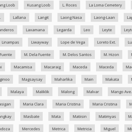
ang Loob
Kusang Loob
L. Roces
La Loma Cemetery
.
Lallana
Langit
Laong Nasa
Laong-Laan
La
anderos
Laxamana
Legarda
Leo
Leyte
Leyt
Linampas
Liwayway
Lope de Vega
Loreto Ext.
Lu
 Fuente
M. Dela Fuente
M. Delos Santos
M. Hizon
i
Macamisa
Macaraig
Maceda
Maceda
Mad
ginoo
Magsaysay
Maharlika
Main
Makata
Malaya
Maliklik
Malong
Malvar
Mango Ave.
asigan
Maria Clara
Maria Cristina
Maria Cristina
M
ngkay
Masbate
Mata
Matiisin
Matimyas
M
ndoza
Mercedes
Metrica
Metricia
Miguel
Mi