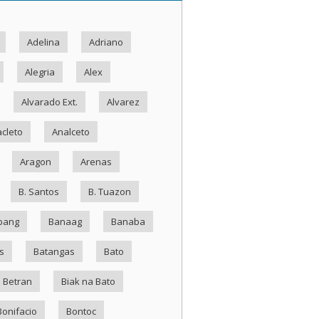
Adelina
Adriano
Alegria
Alex
Alvarado Ext.
Alvarez
cleto
Analceto
Aragon
Arenas
B. Santos
B. Tuazon
bang
Banaag
Banaba
s
Batangas
Bato
Betran
Biak na Bato
Bonifacio
Bontoc