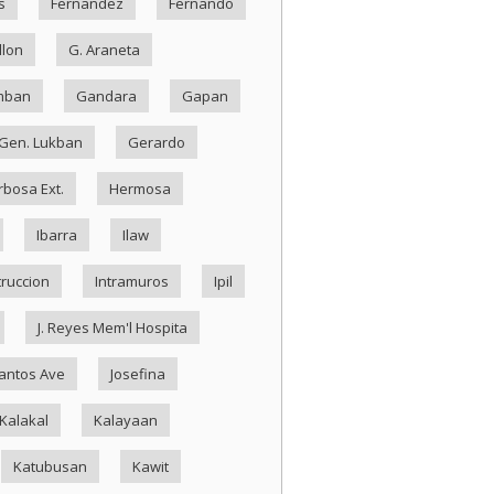
s
Fernandez
Fernando
llon
G. Araneta
mban
Gandara
Gapan
Gen. Lukban
Gerardo
rbosa Ext.
Hermosa
Ibarra
Ilaw
truccion
Intramuros
Ipil
J. Reyes Mem'l Hospita
antos Ave
Josefina
Kalakal
Kalayaan
Katubusan
Kawit