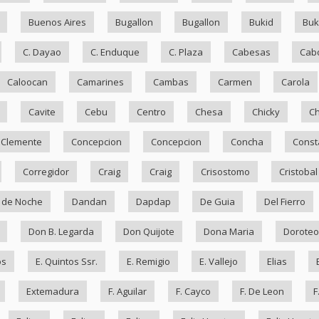
Buenos Aires
Bugallon
Bugallon
Bukid
Bu
C. Dayao
C. Enduque
C. Plaza
Cabesas
Cab
Caloocan
Camarines
Cambas
Carmen
Carola
Cavite
Cebu
Centro
Chesa
Chicky
Ch
Clemente
Concepcion
Concepcion
Concha
Const
Corregidor
Craig
Craig
Crisostomo
Cristobal
 de Noche
Dandan
Dapdap
De Guia
Del Fierro
Don B. Legarda
Don Quijote
Dona Maria
Doroteo
os
E. Quintos Ssr.
E. Remigio
E. Vallejo
Elias
Extemadura
F. Aguilar
F. Cayco
F. De Leon
F