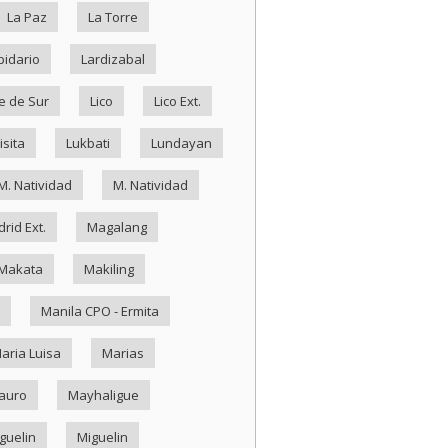
La Paz
La Torre
pidario
Lardizabal
e de Sur
Lico
Lico Ext.
isita
Lukbati
Lundayan
M. Natividad
M. Natividad
rid Ext.
Magalang
Makata
Makiling
Manila CPO - Ermita
aria Luisa
Marias
auro
Mayhaligue
guelin
Miguelin