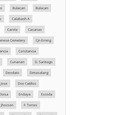
ko
Bulacan
Bulacan
o
Calabash A
Carola
Casanas
inese Cemetery
Cjn Erning
ancia
Constancia
Cunanan
D. Santiago
Deodato
Dimasalang
 Jose
Dos Catillos
Eloisa
Endaya
Escoda
. Jhocson
F. Torres