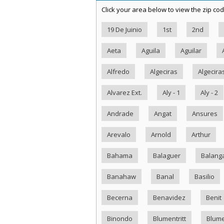
Click your area below to view the zip cod
19 De Juinio
1st
2nd
Aeta
Aguila
Aguilar
Alfredo
Algeciras
Algecira
Alvarez Ext.
Aly - 1
Aly - 2
Andrade
Angat
Ansures
Arevalo
Arnold
Arthur
Bahama
Balaguer
Balang
Banahaw
Banal
Basilio
Becerna
Benavidez
Benit
Binondo
Blumentritt
Blume