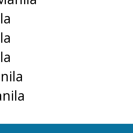
la
la
la
nila
nila