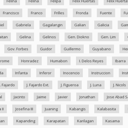
Felina
Felina
Felipa
Felix Huertas
Felix Huerta
Francisco
Franco
Frilles
Fronda
Fuente
Fu
iel
Gabriela
Gagalangin
Galian
Galicia
Ga
itan
Gelina
Gelinos
Gen. Diokno
Gen. Lim
Gov. Forbes
Guidor
Guillermo
Guyabano
He
drome
Honradez
Humabon
I. Delos Reyes
Ibarra
da
Infanta
Inferor
Inocencio
Instruccion
Ins
J. Fajardo
J. Fajardo Ext.
J. Figueroa
J. Luna
J. Nicols
al
Jacinto
Jaime
Javier
Jonathan
Jose Abad S
 II
Josefina III
Juaning
Kabangis
Kalabasita
ran
Kapanding
Karapatan
Karilagan
Kasama