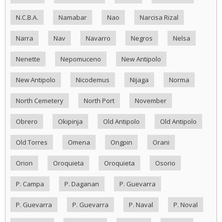
N.C.B.A.
Namabar
Nao
Narcisa Rizal
Narra
Nav
Navarro
Negros
Nelsa
Nenette
Nepomuceno
New Antipolo
New Antipolo
Nicodemus
Nijaga
Norma
North Cemetery
North Port
November
Obrero
Okipinja
Old Antipolo
Old Antipolo
Old Torres
Omena
Ongpin
Orani
Orion
Oroquieta
Oroquieta
Osorio
P. Campa
P. Daganan
P. Guevarra
P. Guevarra
P. Guevarra
P. Naval
P. Noval