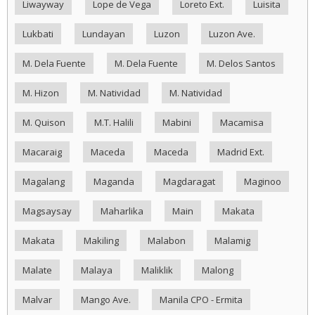
Liwayway
Lope de Vega
Loreto Ext.
Luisita
Lukbati
Lundayan
Luzon
Luzon Ave.
M. Dela Fuente
M. Dela Fuente
M. Delos Santos
M. Hizon
M. Natividad
M. Natividad
M. Quison
M.T. Halili
Mabini
Macamisa
Macaraig
Maceda
Maceda
Madrid Ext.
Magalang
Maganda
Magdaragat
Maginoo
Magsaysay
Maharlika
Main
Makata
Makata
Makiling
Malabon
Malamig
Malate
Malaya
Maliklik
Malong
Malvar
Mango Ave.
Manila CPO - Ermita