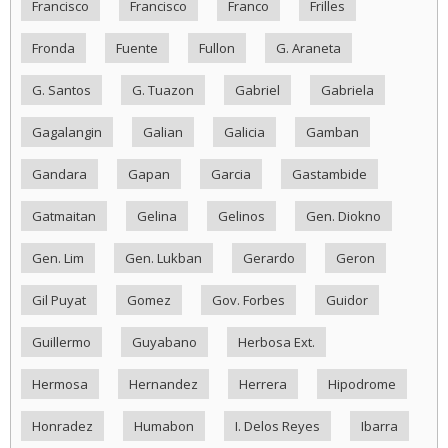
Francisco
Francisco
Franco
Frilles
Fronda
Fuente
Fullon
G. Araneta
G. Santos
G. Tuazon
Gabriel
Gabriela
Gagalangin
Galian
Galicia
Gamban
Gandara
Gapan
Garcia
Gastambide
Gatmaitan
Gelina
Gelinos
Gen. Diokno
Gen. Lim
Gen. Lukban
Gerardo
Geron
Gil Puyat
Gomez
Gov. Forbes
Guidor
Guillermo
Guyabano
Herbosa Ext.
Hermosa
Hernandez
Herrera
Hipodrome
Honradez
Humabon
I. Delos Reyes
Ibarra