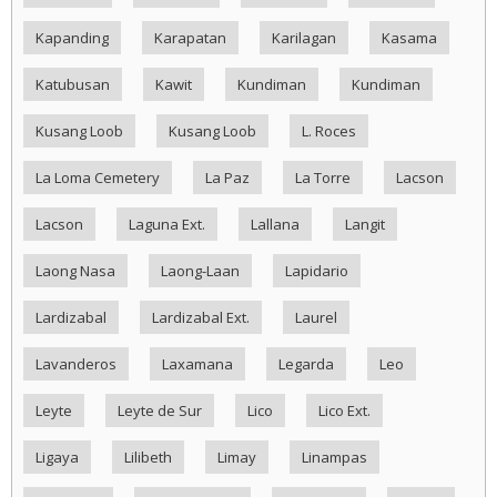
Kapanding
Karapatan
Karilagan
Kasama
Katubusan
Kawit
Kundiman
Kundiman
Kusang Loob
Kusang Loob
L. Roces
La Loma Cemetery
La Paz
La Torre
Lacson
Lacson
Laguna Ext.
Lallana
Langit
Laong Nasa
Laong-Laan
Lapidario
Lardizabal
Lardizabal Ext.
Laurel
Lavanderos
Laxamana
Legarda
Leo
Leyte
Leyte de Sur
Lico
Lico Ext.
Ligaya
Lilibeth
Limay
Linampas