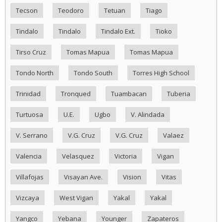
Tecson
Teodoro
Tetuan
Tiago
Tindalo
Tindalo
Tindalo Ext.
Tioko
Tirso Cruz
Tomas Mapua
Tomas Mapua
Tondo North
Tondo South
Torres High School
Trinidad
Tronqued
Tuambacan
Tuberia
Turtuosa
U.E.
Ugbo
V. Alindada
V. Serrano
V.G. Cruz
V.G. Cruz
Valaez
Valencia
Velasquez
Victoria
Vigan
Villafojas
Visayan Ave.
Vision
Vitas
Vizcaya
West Vigan
Yakal
Yakal
Yangco
Yebana
Younger
Zapateros