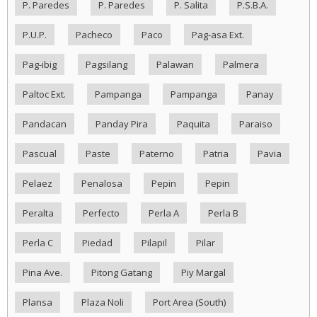
P. Paredes
P. Paredes
P. Salita
P.S.B.A.
P.U.P.
Pacheco
Paco
Pag-asa Ext.
Pag-ibig
Pagsilang
Palawan
Palmera
Paltoc Ext.
Pampanga
Pampanga
Panay
Pandacan
Panday Pira
Paquita
Paraiso
Pascual
Paste
Paterno
Patria
Pavia
Pelaez
Penalosa
Pepin
Pepin
Peralta
Perfecto
Perla A
Perla B
Perla C
Piedad
Pilapil
Pilar
Pina Ave.
Pitong Gatang
Piy Margal
Plansa
Plaza Noli
Port Area (South)