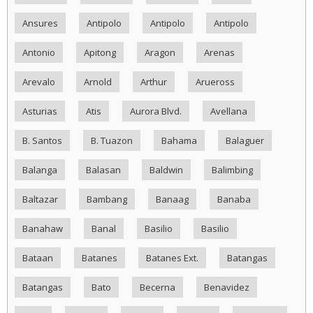
Ansures
Antipolo
Antipolo
Antipolo
Antonio
Apitong
Aragon
Arenas
Arevalo
Arnold
Arthur
Arueross
Asturias
Atis
Aurora Blvd.
Avellana
B. Santos
B. Tuazon
Bahama
Balaguer
Balanga
Balasan
Baldwin
Balimbing
Baltazar
Bambang
Banaag
Banaba
Banahaw
Banal
Basilio
Basilio
Bataan
Batanes
Batanes Ext.
Batangas
Batangas
Bato
Becerna
Benavidez