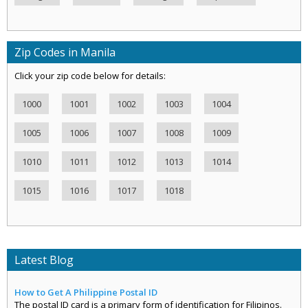
Zip Codes in Manila
Click your zip code below for details:
1000
1001
1002
1003
1004
1005
1006
1007
1008
1009
1010
1011
1012
1013
1014
1015
1016
1017
1018
Latest Blog
How to Get A Philippine Postal ID
The postal ID card is a primary form of identification for Filipinos.