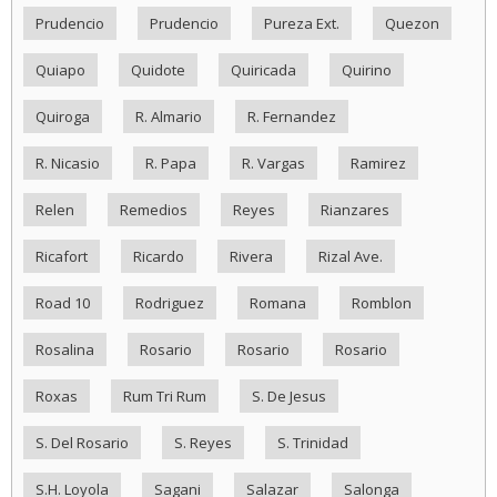
Prudencio
Prudencio
Pureza Ext.
Quezon
Quiapo
Quidote
Quiricada
Quirino
Quiroga
R. Almario
R. Fernandez
R. Nicasio
R. Papa
R. Vargas
Ramirez
Relen
Remedios
Reyes
Rianzares
Ricafort
Ricardo
Rivera
Rizal Ave.
Road 10
Rodriguez
Romana
Romblon
Rosalina
Rosario
Rosario
Rosario
Roxas
Rum Tri Rum
S. De Jesus
S. Del Rosario
S. Reyes
S. Trinidad
S.H. Loyola
Sagani
Salazar
Salonga