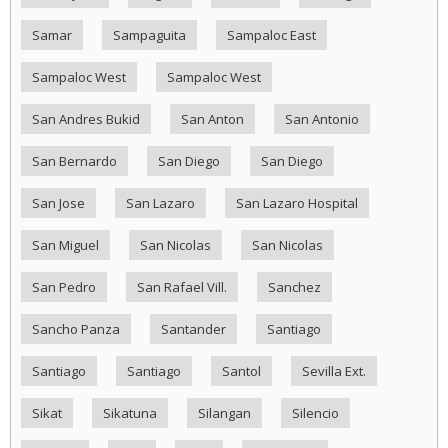
Samar
Sampaguita
Sampaloc East
Sampaloc West
Sampaloc West
San Andres Bukid
San Anton
San Antonio
San Bernardo
San Diego
San Diego
San Jose
San Lazaro
San Lazaro Hospital
San Miguel
San Nicolas
San Nicolas
San Pedro
San Rafael Vill.
Sanchez
Sancho Panza
Santander
Santiago
Santiago
Santiago
Santol
Sevilla Ext.
Sikat
Sikatuna
Silangan
Silencio