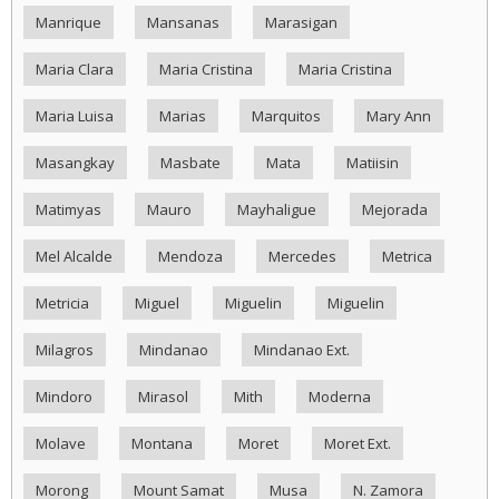
Manrique
Mansanas
Marasigan
Maria Clara
Maria Cristina
Maria Cristina
Maria Luisa
Marias
Marquitos
Mary Ann
Masangkay
Masbate
Mata
Matiisin
Matimyas
Mauro
Mayhaligue
Mejorada
Mel Alcalde
Mendoza
Mercedes
Metrica
Metricia
Miguel
Miguelin
Miguelin
Milagros
Mindanao
Mindanao Ext.
Mindoro
Mirasol
Mith
Moderna
Molave
Montana
Moret
Moret Ext.
Morong
Mount Samat
Musa
N. Zamora