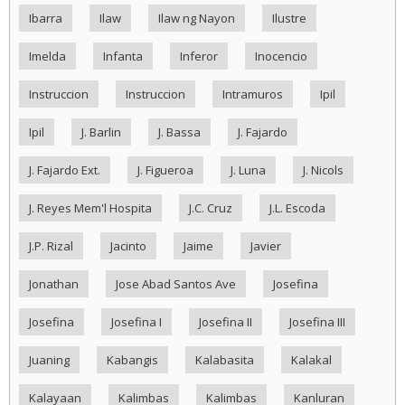
Ibarra
Ilaw
Ilaw ng Nayon
Ilustre
Imelda
Infanta
Inferor
Inocencio
Instruccion
Instruccion
Intramuros
Ipil
Ipil
J. Barlin
J. Bassa
J. Fajardo
J. Fajardo Ext.
J. Figueroa
J. Luna
J. Nicols
J. Reyes Mem'l Hospita
J.C. Cruz
J.L. Escoda
J.P. Rizal
Jacinto
Jaime
Javier
Jonathan
Jose Abad Santos Ave
Josefina
Josefina
Josefina I
Josefina II
Josefina III
Juaning
Kabangis
Kalabasita
Kalakal
Kalayaan
Kalimbas
Kalimbas
Kanluran