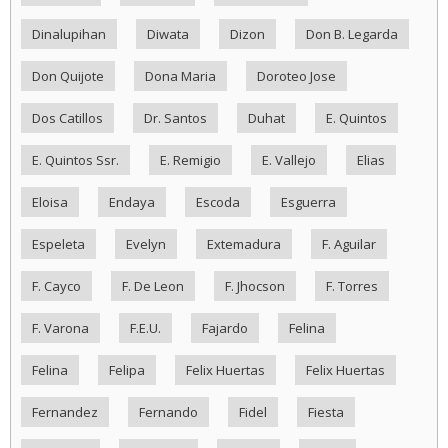
Dinalupihan
Diwata
Dizon
Don B. Legarda
Don Quijote
Dona Maria
Doroteo Jose
Dos Catillos
Dr. Santos
Duhat
E. Quintos
E. Quintos Ssr.
E. Remigio
E. Vallejo
Elias
Eloisa
Endaya
Escoda
Esguerra
Espeleta
Evelyn
Extemadura
F. Aguilar
F. Cayco
F. De Leon
F. Jhocson
F. Torres
F. Varona
F.E.U.
Fajardo
Felina
Felina
Felipa
Felix Huertas
Felix Huertas
Fernandez
Fernando
Fidel
Fiesta