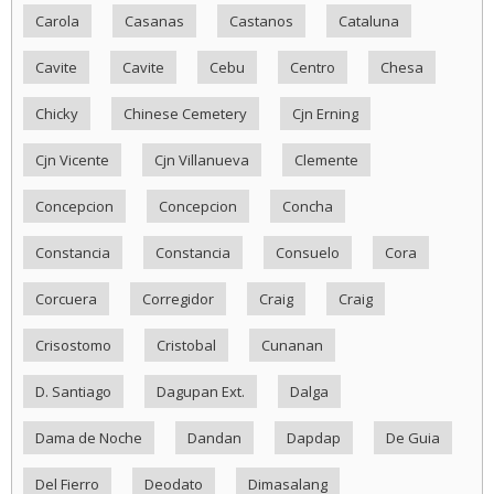
Carola
Casanas
Castanos
Cataluna
Cavite
Cavite
Cebu
Centro
Chesa
Chicky
Chinese Cemetery
Cjn Erning
Cjn Vicente
Cjn Villanueva
Clemente
Concepcion
Concepcion
Concha
Constancia
Constancia
Consuelo
Cora
Corcuera
Corregidor
Craig
Craig
Crisostomo
Cristobal
Cunanan
D. Santiago
Dagupan Ext.
Dalga
Dama de Noche
Dandan
Dapdap
De Guia
Del Fierro
Deodato
Dimasalang