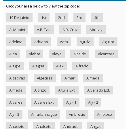
Click your area below to view the zip code:
19 De Juinio
1st
2nd
3rd
4th
A. Mabini
A.B. Tan
A.R. Cruz
Abucay
Adelina
Adriano
Aeta
Aguila
Aguilar
Aida
Alabat
Alaya
Alcalde
Alcantara
Alegre
Alegria
Alex
Alfredo
Algeciras
Algeciras
Almar
Almeda
Almeda
Alonzo
Altura Ext.
Alvarado Ext.
Alvarez
Alvarez Ext.
Aly - 1
Aly - 2
Aly - 3
Amarlanhague
Ambrocio
Ampioco
Anacleto
Analceto
Andrade
Angat