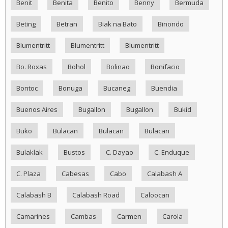
Benit
Benita
Benito
Benny
Bermuda
Beting
Betran
Biak na Bato
Binondo
Blumentritt
Blumentritt
Blumentritt
Bo. Roxas
Bohol
Bolinao
Bonifacio
Bontoc
Bonuga
Bucaneg
Buendia
Buenos Aires
Bugallon
Bugallon
Bukid
Buko
Bulacan
Bulacan
Bulacan
Bulaklak
Bustos
C. Dayao
C. Enduque
C. Plaza
Cabesas
Cabo
Calabash A
Calabash B
Calabash Road
Caloocan
Camarines
Cambas
Carmen
Carola