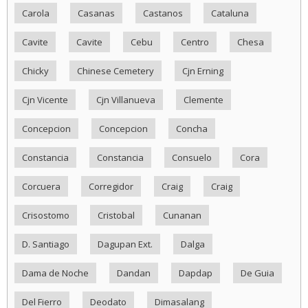
Carola
Casanas
Castanos
Cataluna
Cavite
Cavite
Cebu
Centro
Chesa
Chicky
Chinese Cemetery
Cjn Erning
Cjn Vicente
Cjn Villanueva
Clemente
Concepcion
Concepcion
Concha
Constancia
Constancia
Consuelo
Cora
Corcuera
Corregidor
Craig
Craig
Crisostomo
Cristobal
Cunanan
D. Santiago
Dagupan Ext.
Dalga
Dama de Noche
Dandan
Dapdap
De Guia
Del Fierro
Deodato
Dimasalang