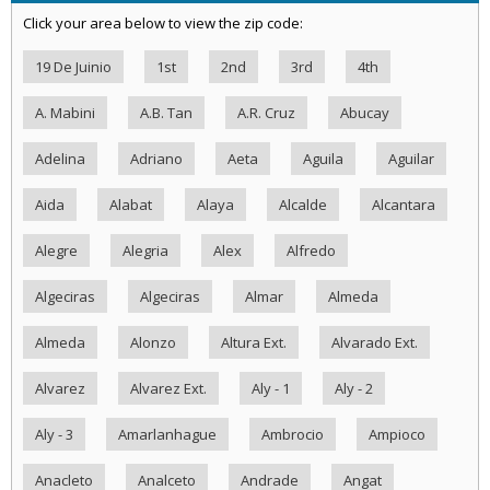
Click your area below to view the zip code:
19 De Juinio
1st
2nd
3rd
4th
A. Mabini
A.B. Tan
A.R. Cruz
Abucay
Adelina
Adriano
Aeta
Aguila
Aguilar
Aida
Alabat
Alaya
Alcalde
Alcantara
Alegre
Alegria
Alex
Alfredo
Algeciras
Algeciras
Almar
Almeda
Almeda
Alonzo
Altura Ext.
Alvarado Ext.
Alvarez
Alvarez Ext.
Aly - 1
Aly - 2
Aly - 3
Amarlanhague
Ambrocio
Ampioco
Anacleto
Analceto
Andrade
Angat