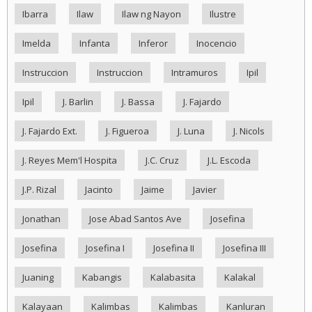
Ibarra
Ilaw
Ilaw ng Nayon
Ilustre
Imelda
Infanta
Inferor
Inocencio
Instruccion
Instruccion
Intramuros
Ipil
Ipil
J. Barlin
J. Bassa
J. Fajardo
J. Fajardo Ext.
J. Figueroa
J. Luna
J. Nicols
J. Reyes Mem'l Hospita
J.C. Cruz
J.L. Escoda
J.P. Rizal
Jacinto
Jaime
Javier
Jonathan
Jose Abad Santos Ave
Josefina
Josefina
Josefina I
Josefina II
Josefina III
Juaning
Kabangis
Kalabasita
Kalakal
Kalayaan
Kalimbas
Kalimbas
Kanluran