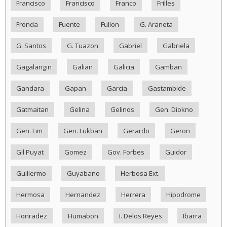
Francisco
Francisco
Franco
Frilles
Fronda
Fuente
Fullon
G. Araneta
G. Santos
G. Tuazon
Gabriel
Gabriela
Gagalangin
Galian
Galicia
Gamban
Gandara
Gapan
Garcia
Gastambide
Gatmaitan
Gelina
Gelinos
Gen. Diokno
Gen. Lim
Gen. Lukban
Gerardo
Geron
Gil Puyat
Gomez
Gov. Forbes
Guidor
Guillermo
Guyabano
Herbosa Ext.
Hermosa
Hernandez
Herrera
Hipodrome
Honradez
Humabon
I. Delos Reyes
Ibarra