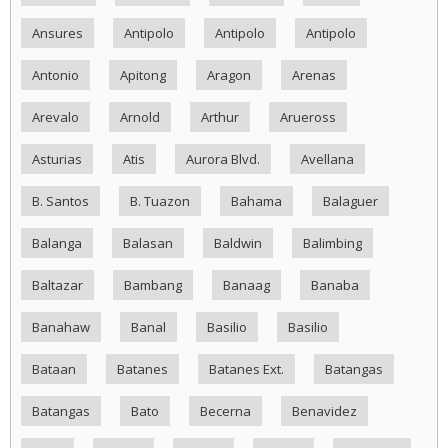
Ansures
Antipolo
Antipolo
Antipolo
Antonio
Apitong
Aragon
Arenas
Arevalo
Arnold
Arthur
Arueross
Asturias
Atis
Aurora Blvd.
Avellana
B. Santos
B. Tuazon
Bahama
Balaguer
Balanga
Balasan
Baldwin
Balimbing
Baltazar
Bambang
Banaag
Banaba
Banahaw
Banal
Basilio
Basilio
Bataan
Batanes
Batanes Ext.
Batangas
Batangas
Bato
Becerna
Benavidez