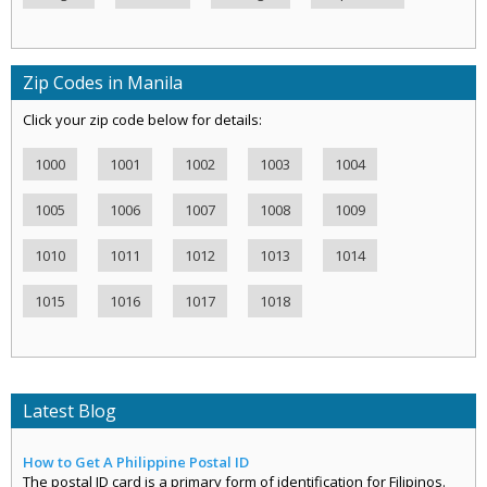
Zip Codes in Manila
Click your zip code below for details:
1000
1001
1002
1003
1004
1005
1006
1007
1008
1009
1010
1011
1012
1013
1014
1015
1016
1017
1018
Latest Blog
How to Get A Philippine Postal ID
The postal ID card is a primary form of identification for Filipinos.