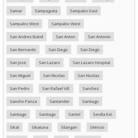
Samar
Sampaguita
Sampaloc East
Sampaloc West
Sampaloc West
San Andres Bukid
San Anton
San Antonio
San Bernardo
San Diego
San Diego
San Jose
San Lazaro
San Lazaro Hospital
San Miguel
San Nicolas
San Nicolas
San Pedro
San Rafael Vill.
Sanchez
Sancho Panza
Santander
Santiago
Santiago
Santiago
Santol
Sevilla Ext.
Sikat
Sikatuna
Silangan
Silencio