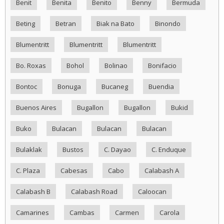
Benit
Benita
Benito
Benny
Bermuda
Beting
Betran
Biak na Bato
Binondo
Blumentritt
Blumentritt
Blumentritt
Bo. Roxas
Bohol
Bolinao
Bonifacio
Bontoc
Bonuga
Bucaneg
Buendia
Buenos Aires
Bugallon
Bugallon
Bukid
Buko
Bulacan
Bulacan
Bulacan
Bulaklak
Bustos
C. Dayao
C. Enduque
C. Plaza
Cabesas
Cabo
Calabash A
Calabash B
Calabash Road
Caloocan
Camarines
Cambas
Carmen
Carola