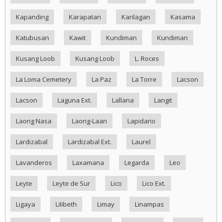
Kapanding
Karapatan
Karilagan
Kasama
Katubusan
Kawit
Kundiman
Kundiman
Kusang Loob
Kusang Loob
L. Roces
La Loma Cemetery
La Paz
La Torre
Lacson
Lacson
Laguna Ext.
Lallana
Langit
Laong Nasa
Laong-Laan
Lapidario
Lardizabal
Lardizabal Ext.
Laurel
Lavanderos
Laxamana
Legarda
Leo
Leyte
Leyte de Sur
Lico
Lico Ext.
Ligaya
Lilibeth
Limay
Linampas