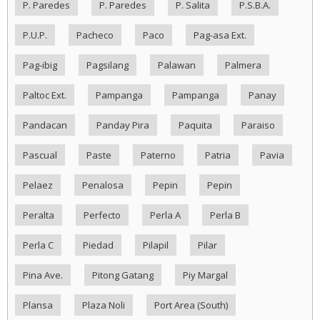
P. Paredes
P. Paredes
P. Salita
P.S.B.A.
P.U.P.
Pacheco
Paco
Pag-asa Ext.
Pag-ibig
Pagsilang
Palawan
Palmera
Paltoc Ext.
Pampanga
Pampanga
Panay
Pandacan
Panday Pira
Paquita
Paraiso
Pascual
Paste
Paterno
Patria
Pavia
Pelaez
Penalosa
Pepin
Pepin
Peralta
Perfecto
Perla A
Perla B
Perla C
Piedad
Pilapil
Pilar
Pina Ave.
Pitong Gatang
Piy Margal
Plansa
Plaza Noli
Port Area (South)