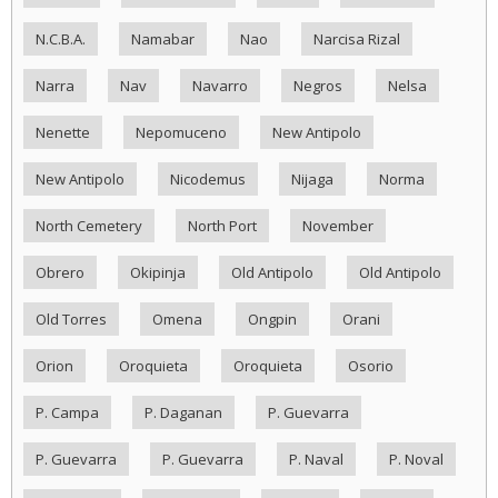
N.C.B.A.
Namabar
Nao
Narcisa Rizal
Narra
Nav
Navarro
Negros
Nelsa
Nenette
Nepomuceno
New Antipolo
New Antipolo
Nicodemus
Nijaga
Norma
North Cemetery
North Port
November
Obrero
Okipinja
Old Antipolo
Old Antipolo
Old Torres
Omena
Ongpin
Orani
Orion
Oroquieta
Oroquieta
Osorio
P. Campa
P. Daganan
P. Guevarra
P. Guevarra
P. Guevarra
P. Naval
P. Noval