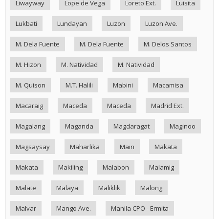
Liwayway
Lope de Vega
Loreto Ext.
Luisita
Lukbati
Lundayan
Luzon
Luzon Ave.
M. Dela Fuente
M. Dela Fuente
M. Delos Santos
M. Hizon
M. Natividad
M. Natividad
M. Quison
M.T. Halili
Mabini
Macamisa
Macaraig
Maceda
Maceda
Madrid Ext.
Magalang
Maganda
Magdaragat
Maginoo
Magsaysay
Maharlika
Main
Makata
Makata
Makiling
Malabon
Malamig
Malate
Malaya
Maliklik
Malong
Malvar
Mango Ave.
Manila CPO - Ermita