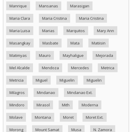
Manrique
Mansanas
Marasigan
Maria Clara
Maria Cristina
Maria Cristina
Maria Luisa
Marias
Marquitos
Mary Ann
Masangkay
Masbate
Mata
Matiisin
Matimyas
Mauro
Mayhaligue
Mejorada
Mel Alcalde
Mendoza
Mercedes
Metrica
Metricia
Miguel
Miguelin
Miguelin
Milagros
Mindanao
Mindanao Ext.
Mindoro
Mirasol
Mith
Moderna
Molave
Montana
Moret
Moret Ext.
Morong
Mount Samat
Musa
N. Zamora