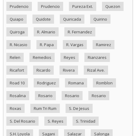
Prudencio
Prudencio
Pureza Ext.
Quezon
Quiapo
Quidote
Quiricada
Quirino
Quiroga
R. Almario
R. Fernandez
R. Nicasio
R. Papa
R. Vargas
Ramirez
Relen
Remedios
Reyes
Rianzares
Ricafort
Ricardo
Rivera
Rizal Ave.
Road 10
Rodriguez
Romana
Romblon
Rosalina
Rosario
Rosario
Rosario
Roxas
Rum Tri Rum
S. De Jesus
S. Del Rosario
S. Reyes
S. Trinidad
S.H. Loyola
Sagani
Salazar
Salonga