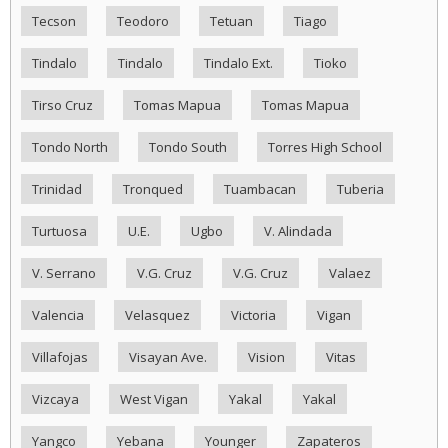
Tecson
Teodoro
Tetuan
Tiago
Tindalo
Tindalo
Tindalo Ext.
Tioko
Tirso Cruz
Tomas Mapua
Tomas Mapua
Tondo North
Tondo South
Torres High School
Trinidad
Tronqued
Tuambacan
Tuberia
Turtuosa
U.E.
Ugbo
V. Alindada
V. Serrano
V.G. Cruz
V.G. Cruz
Valaez
Valencia
Velasquez
Victoria
Vigan
Villafojas
Visayan Ave.
Vision
Vitas
Vizcaya
West Vigan
Yakal
Yakal
Yangco
Yebana
Younger
Zapateros