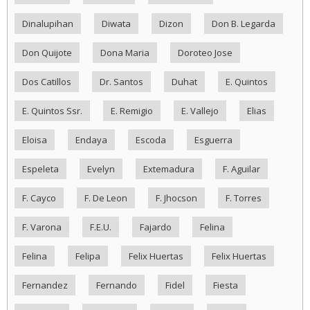
Dinalupihan
Diwata
Dizon
Don B. Legarda
Don Quijote
Dona Maria
Doroteo Jose
Dos Catillos
Dr. Santos
Duhat
E. Quintos
E. Quintos Ssr.
E. Remigio
E. Vallejo
Elias
Eloisa
Endaya
Escoda
Esguerra
Espeleta
Evelyn
Extemadura
F. Aguilar
F. Cayco
F. De Leon
F. Jhocson
F. Torres
F. Varona
F.E.U.
Fajardo
Felina
Felina
Felipa
Felix Huertas
Felix Huertas
Fernandez
Fernando
Fidel
Fiesta