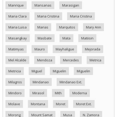
Manrique
Mansanas
Marasigan
Maria Clara
Maria Cristina
Maria Cristina
Maria Luisa
Marias
Marquitos
Mary Ann
Masangkay
Masbate
Mata
Matiisin
Matimyas
Mauro
Mayhaligue
Mejorada
Mel Alcalde
Mendoza
Mercedes
Metrica
Metricia
Miguel
Miguelin
Miguelin
Milagros
Mindanao
Mindanao Ext.
Mindoro
Mirasol
Mith
Moderna
Molave
Montana
Moret
Moret Ext.
Morong
Mount Samat
Musa
N. Zamora