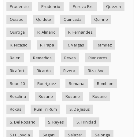
Prudencio
Prudencio
Pureza Ext.
Quezon
Quiapo
Quidote
Quiricada
Quirino
Quiroga
R. Almario
R. Fernandez
R. Nicasio
R. Papa
R. Vargas
Ramirez
Relen
Remedios
Reyes
Rianzares
Ricafort
Ricardo
Rivera
Rizal Ave.
Road 10
Rodriguez
Romana
Romblon
Rosalina
Rosario
Rosario
Rosario
Roxas
Rum Tri Rum
S. De Jesus
S. Del Rosario
S. Reyes
S. Trinidad
S.H. Loyola
Sagani
Salazar
Salonga