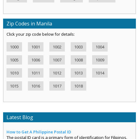
Zip Codes in Manila
Click your zip code below for details:
1000
1001
1002
1003
1004
1005
1006
1007
1008
1009
1010
1011
1012
1013
1014
1015
1016
1017
1018
Latest Blog
How to Get A Philippine Postal ID
The postal ID card is a primary form of identification for Filipinos.