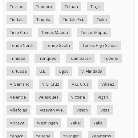
Tecson
Teodoro
Tetuan
Tiago
Tindalo
Tindalo
Tindalo Ext.
Tioko
Tirso Cruz
Tomas Mapua
Tomas Mapua
Tondo North
Tondo South
Torres High School
Trinidad
Tronqued
Tuambacan
Tuberia
Turtuosa
U.E.
Ugbo
V. Alindada
V. Serrano
V.G. Cruz
V.G. Cruz
Valaez
Valencia
Velasquez
Victoria
Vigan
Villafojas
Visayan Ave.
Vision
Vitas
Vizcaya
West Vigan
Yakal
Yakal
Yangco
Yebana
Younger
Zapateros