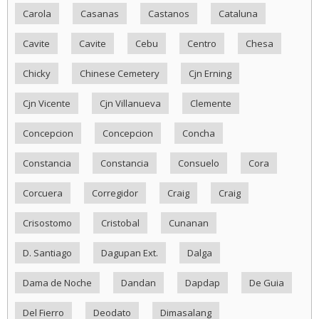
Carola
Casanas
Castanos
Cataluna
Cavite
Cavite
Cebu
Centro
Chesa
Chicky
Chinese Cemetery
Cjn Erning
Cjn Vicente
Cjn Villanueva
Clemente
Concepcion
Concepcion
Concha
Constancia
Constancia
Consuelo
Cora
Corcuera
Corregidor
Craig
Craig
Crisostomo
Cristobal
Cunanan
D. Santiago
Dagupan Ext.
Dalga
Dama de Noche
Dandan
Dapdap
De Guia
Del Fierro
Deodato
Dimasalang