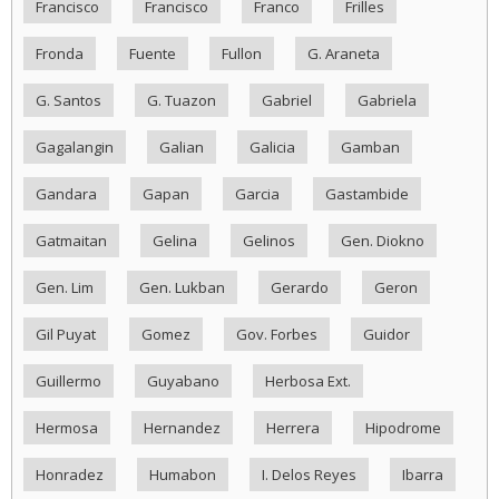
Francisco
Francisco
Franco
Frilles
Fronda
Fuente
Fullon
G. Araneta
G. Santos
G. Tuazon
Gabriel
Gabriela
Gagalangin
Galian
Galicia
Gamban
Gandara
Gapan
Garcia
Gastambide
Gatmaitan
Gelina
Gelinos
Gen. Diokno
Gen. Lim
Gen. Lukban
Gerardo
Geron
Gil Puyat
Gomez
Gov. Forbes
Guidor
Guillermo
Guyabano
Herbosa Ext.
Hermosa
Hernandez
Herrera
Hipodrome
Honradez
Humabon
I. Delos Reyes
Ibarra