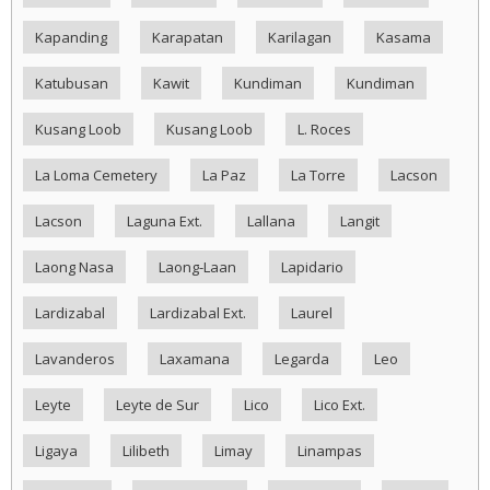
Kapanding
Karapatan
Karilagan
Kasama
Katubusan
Kawit
Kundiman
Kundiman
Kusang Loob
Kusang Loob
L. Roces
La Loma Cemetery
La Paz
La Torre
Lacson
Lacson
Laguna Ext.
Lallana
Langit
Laong Nasa
Laong-Laan
Lapidario
Lardizabal
Lardizabal Ext.
Laurel
Lavanderos
Laxamana
Legarda
Leo
Leyte
Leyte de Sur
Lico
Lico Ext.
Ligaya
Lilibeth
Limay
Linampas