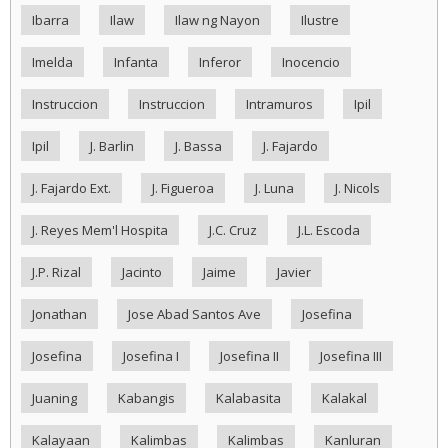
Ibarra
Ilaw
Ilaw ng Nayon
Ilustre
Imelda
Infanta
Inferor
Inocencio
Instruccion
Instruccion
Intramuros
Ipil
Ipil
J. Barlin
J. Bassa
J. Fajardo
J. Fajardo Ext.
J. Figueroa
J. Luna
J. Nicols
J. Reyes Mem'l Hospita
J.C. Cruz
J.L. Escoda
J.P. Rizal
Jacinto
Jaime
Javier
Jonathan
Jose Abad Santos Ave
Josefina
Josefina
Josefina I
Josefina II
Josefina III
Juaning
Kabangis
Kalabasita
Kalakal
Kalayaan
Kalimbas
Kalimbas
Kanluran