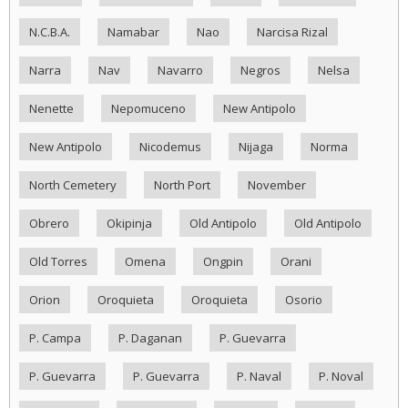
N.C.B.A.
Namabar
Nao
Narcisa Rizal
Narra
Nav
Navarro
Negros
Nelsa
Nenette
Nepomuceno
New Antipolo
New Antipolo
Nicodemus
Nijaga
Norma
North Cemetery
North Port
November
Obrero
Okipinja
Old Antipolo
Old Antipolo
Old Torres
Omena
Ongpin
Orani
Orion
Oroquieta
Oroquieta
Osorio
P. Campa
P. Daganan
P. Guevarra
P. Guevarra
P. Guevarra
P. Naval
P. Noval