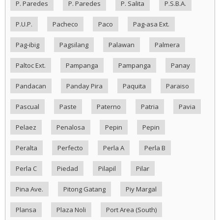
P. Paredes
P. Paredes
P. Salita
P.S.B.A.
P.U.P.
Pacheco
Paco
Pag-asa Ext.
Pag-ibig
Pagsilang
Palawan
Palmera
Paltoc Ext.
Pampanga
Pampanga
Panay
Pandacan
Panday Pira
Paquita
Paraiso
Pascual
Paste
Paterno
Patria
Pavia
Pelaez
Penalosa
Pepin
Pepin
Peralta
Perfecto
Perla A
Perla B
Perla C
Piedad
Pilapil
Pilar
Pina Ave.
Pitong Gatang
Piy Margal
Plansa
Plaza Noli
Port Area (South)