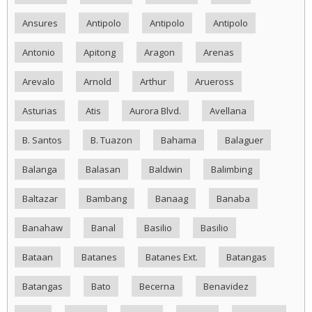
Ansures
Antipolo
Antipolo
Antipolo
Antonio
Apitong
Aragon
Arenas
Arevalo
Arnold
Arthur
Arueross
Asturias
Atis
Aurora Blvd.
Avellana
B. Santos
B. Tuazon
Bahama
Balaguer
Balanga
Balasan
Baldwin
Balimbing
Baltazar
Bambang
Banaag
Banaba
Banahaw
Banal
Basilio
Basilio
Bataan
Batanes
Batanes Ext.
Batangas
Batangas
Bato
Becerna
Benavidez