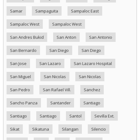
Samar
Sampaguita
Sampaloc East
Sampaloc West
Sampaloc West
San Andres Bukid
San Anton
San Antonio
San Bernardo
San Diego
San Diego
San Jose
San Lazaro
San Lazaro Hospital
San Miguel
San Nicolas
San Nicolas
San Pedro
San Rafael Vill.
Sanchez
Sancho Panza
Santander
Santiago
Santiago
Santiago
Santol
Sevilla Ext.
Sikat
Sikatuna
Silangan
Silencio