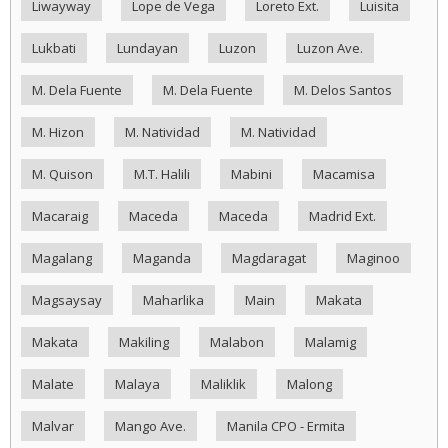
Liwayway
Lope de Vega
Loreto Ext.
Luisita
Lukbati
Lundayan
Luzon
Luzon Ave.
M. Dela Fuente
M. Dela Fuente
M. Delos Santos
M. Hizon
M. Natividad
M. Natividad
M. Quison
M.T. Halili
Mabini
Macamisa
Macaraig
Maceda
Maceda
Madrid Ext.
Magalang
Maganda
Magdaragat
Maginoo
Magsaysay
Maharlika
Main
Makata
Makata
Makiling
Malabon
Malamig
Malate
Malaya
Maliklik
Malong
Malvar
Mango Ave.
Manila CPO - Ermita