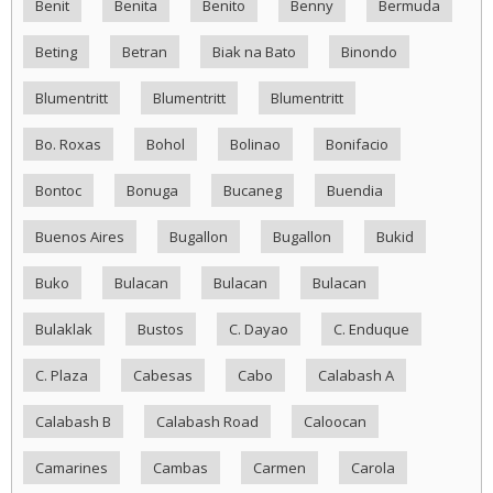
Benit
Benita
Benito
Benny
Bermuda
Beting
Betran
Biak na Bato
Binondo
Blumentritt
Blumentritt
Blumentritt
Bo. Roxas
Bohol
Bolinao
Bonifacio
Bontoc
Bonuga
Bucaneg
Buendia
Buenos Aires
Bugallon
Bugallon
Bukid
Buko
Bulacan
Bulacan
Bulacan
Bulaklak
Bustos
C. Dayao
C. Enduque
C. Plaza
Cabesas
Cabo
Calabash A
Calabash B
Calabash Road
Caloocan
Camarines
Cambas
Carmen
Carola