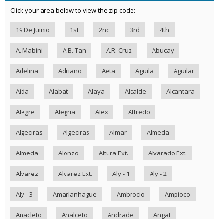
Click your area below to view the zip code:
19 De Juinio
1st
2nd
3rd
4th
A. Mabini
A.B. Tan
A.R. Cruz
Abucay
Adelina
Adriano
Aeta
Aguila
Aguilar
Aida
Alabat
Alaya
Alcalde
Alcantara
Alegre
Alegria
Alex
Alfredo
Algeciras
Algeciras
Almar
Almeda
Almeda
Alonzo
Altura Ext.
Alvarado Ext.
Alvarez
Alvarez Ext.
Aly - 1
Aly - 2
Aly - 3
Amarlanhague
Ambrocio
Ampioco
Anacleto
Analceto
Andrade
Angat