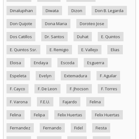
Dinalupihan
Diwata
Dizon
Don B. Legarda
Don Quijote
Dona Maria
Doroteo Jose
Dos Catillos
Dr. Santos
Duhat
E. Quintos
E. Quintos Ssr.
E. Remigio
E. Vallejo
Elias
Eloisa
Endaya
Escoda
Esguerra
Espeleta
Evelyn
Extemadura
F. Aguilar
F. Cayco
F. De Leon
F. Jhocson
F. Torres
F. Varona
F.E.U.
Fajardo
Felina
Felina
Felipa
Felix Huertas
Felix Huertas
Fernandez
Fernando
Fidel
Fiesta