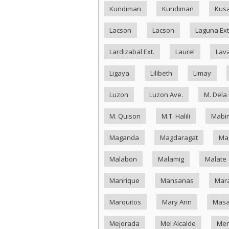
Kundiman
Kundiman
Kus
Lacson
Lacson
Laguna Ext
Lardizabal Ext.
Laurel
Lav
Ligaya
Lilibeth
Limay
Luzon
Luzon Ave.
M. Dela
M. Quison
M.T. Halili
Mabin
Maganda
Magdaragat
Ma
Malabon
Malamig
Malate
Manrique
Mansanas
Mar
Marquitos
Mary Ann
Masa
Mejorada
Mel Alcalde
Me