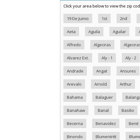
Click your area below to view the zip cod
19 De Juinio
1st
2nd
Aeta
Aguila
Aguilar
Alfredo
Algeciras
Algecira
Alvarez Ext.
Aly - 1
Aly - 2
Andrade
Angat
Ansures
Arevalo
Arnold
Arthur
Bahama
Balaguer
Balang
Banahaw
Banal
Basilio
Becerna
Benavidez
Benit
Binondo
Blumentritt
Blume