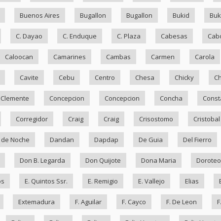
Buenos Aires
Bugallon
Bugallon
Bukid
Bu
C. Dayao
C. Enduque
C. Plaza
Cabesas
Cab
Caloocan
Camarines
Cambas
Carmen
Carola
Cavite
Cebu
Centro
Chesa
Chicky
Ch
Clemente
Concepcion
Concepcion
Concha
Const
Corregidor
Craig
Craig
Crisostomo
Cristobal
 de Noche
Dandan
Dapdap
De Guia
Del Fierro
Don B. Legarda
Don Quijote
Dona Maria
Doroteo
os
E. Quintos Ssr.
E. Remigio
E. Vallejo
Elias
Extemadura
F. Aguilar
F. Cayco
F. De Leon
F