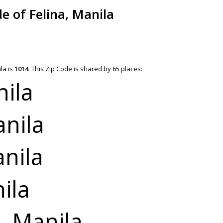
e of Felina, Manila
la is
1014
.
This Zip Code is shared by 65 places:
ila
anila
nila
ila
, Manila