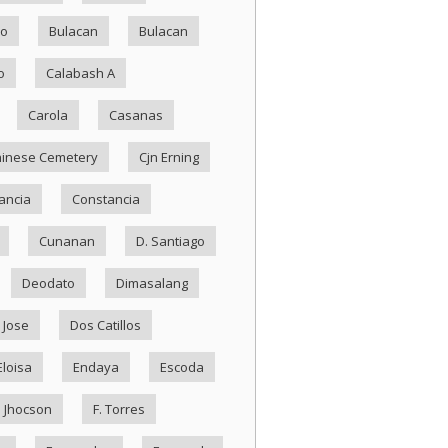
ko
Bulacan
Bulacan
o
Calabash A
Carola
Casanas
inese Cemetery
Cjn Erning
ancia
Constancia
Cunanan
D. Santiago
Deodato
Dimasalang
 Jose
Dos Catillos
Eloisa
Endaya
Escoda
. Jhocson
F. Torres