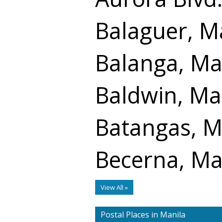
Balaguer, M
Balanga, Ma
Baldwin, Ma
Batangas, M
Becerna, Ma
View All »
Postal Places in Manila