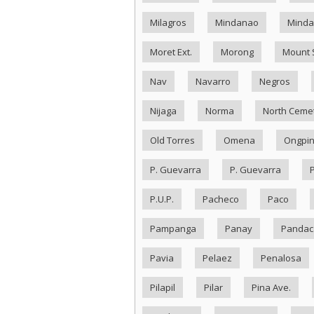
Milagros
Mindanao
Minda
Moret Ext.
Morong
Mount 
Nav
Navarro
Negros
Nijaga
Norma
North Ceme
Old Torres
Omena
Ongpi
P. Guevarra
P. Guevarra
P.U.P.
Pacheco
Paco
Pampanga
Panay
Pandac
Pavia
Pelaez
Penalosa
Pilapil
Pilar
Pina Ave.