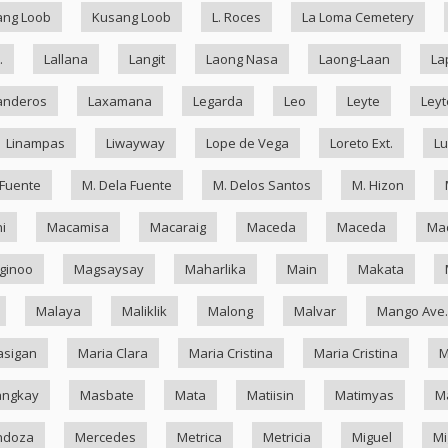
ang Loob
Kusang Loob
L. Roces
La Loma Cemetery
.
Lallana
Langit
Laong Nasa
Laong-Laan
La
anderos
Laxamana
Legarda
Leo
Leyte
Leyt
Linampas
Liwayway
Lope de Vega
Loreto Ext.
Lu
 Fuente
M. Dela Fuente
M. Delos Santos
M. Hizon
i
Macamisa
Macaraig
Maceda
Maceda
Mad
ginoo
Magsaysay
Maharlika
Main
Makata
Malaya
Maliklik
Malong
Malvar
Mango Ave.
asigan
Maria Clara
Maria Cristina
Maria Cristina
M
ngkay
Masbate
Mata
Matiisin
Matimyas
M
ndoza
Mercedes
Metrica
Metricia
Miguel
Mi