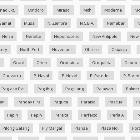
nao Ext.
Mindoro
Mirasol
Mith
Moderna
Mo
Samat
Musa
N. Zamora
N.C.B.A.
Namabar
Nelsa
Nenette
Nepomuceno
New Antipolo
New 
tery
North Port
November
Obrero
Okipinja
n
Orani
Orion
Oroquieta
Oroquieta
Osorio
P. Guevarra
P. Naval
P. Noval
P. Paredes
P. Pared
Pag-asa Ext.
Pag-ibig
Pagsilang
Palawan
Palmer
an
Panday Pira
Paquita
Paraiso
Pascual
P
Pepin
Pepin
Peralta
Perfecto
Perla A
P
Pitong Gatang
Piy Margal
Plansa
Plaza Noli
Port