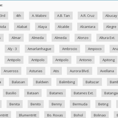
e:
3rd
4th
A. Mabini
A.B. Tan
A.R. Cruz
Abucay
Aida
Alabat
Alaya
Alcalde
Alcantara
Alegre
s
Almar
Almeda
Almeda
Alonzo
Altura Ext.
Aly - 3
Amarlanhague
Ambrocio
Ampioco
Ana
Antipolo
Antipolo
Antipolo
Antonio
Apitong
Arueross
Asturias
Atis
Aurora Blvd.
Avellana
a
Balasan
Baldwin
Balimbing
Baltazar
Bam
Basilio
Bataan
Batanes
Batanes Ext.
Batanga
Benita
Benito
Benny
Bermuda
Beting
ntritt
Blumentritt
Bo. Roxas
Bohol
Bolinao