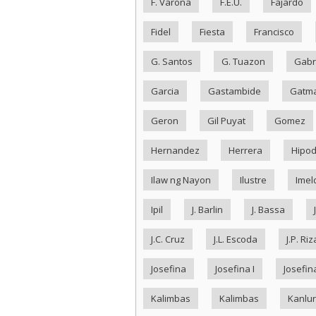
F. Varona
F.E.U.
Fajardo
Fidel
Fiesta
Francisco
G. Santos
G. Tuazon
Gabr
Garcia
Gastambide
Gatma
Geron
Gil Puyat
Gomez
Hernandez
Herrera
Hipo
Ilaw ng Nayon
Ilustre
Imel
Ipil
J. Barlin
J. Bassa
J.C. Cruz
J.L. Escoda
J.P. Riz
Josefina
Josefina I
Josefina
Kalimbas
Kalimbas
Kanlu