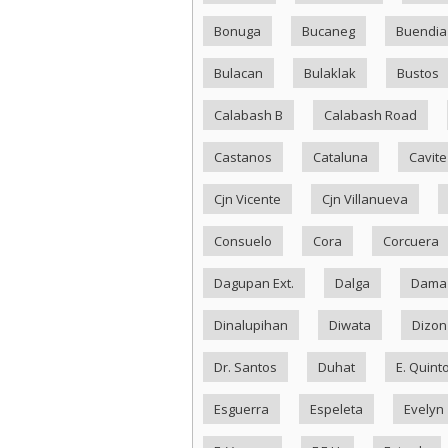
Bonuga
Bucaneg
Buendia
Bulacan
Bulaklak
Bustos
Calabash B
Calabash Road
Castanos
Cataluna
Cavite
Cjn Vicente
Cjn Villanueva
Consuelo
Cora
Corcuera
Dagupan Ext.
Dalga
Dama
Dinalupihan
Diwata
Dizon
Dr. Santos
Duhat
E. Quint
Esguerra
Espeleta
Evelyn