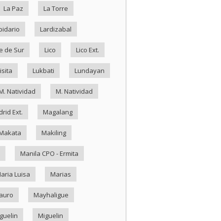
La Paz
La Torre
pidario
Lardizabal
e de Sur
Lico
Lico Ext.
isita
Lukbati
Lundayan
M. Natividad
M. Natividad
rid Ext.
Magalang
Makata
Makiling
Manila CPO - Ermita
aria Luisa
Marias
auro
Mayhaligue
guelin
Miguelin