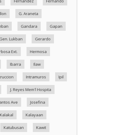
s
Fernandez
Fernando
llon
G. Araneta
mban
Gandara
Gapan
Gen. Lukban
Gerardo
rbosa Ext.
Hermosa
Ibarra
Ilaw
truccion
Intramuros
Ipil
J. Reyes Mem'l Hospita
antos Ave
Josefina
Kalakal
Kalayaan
Katubusan
Kawit