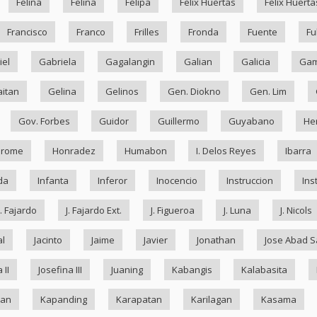
Felina
Felina
Felipa
Felix Huertas
Felix Huerta
Francisco
Franco
Frilles
Fronda
Fuente
Fu
iel
Gabriela
Gagalangin
Galian
Galicia
Ga
itan
Gelina
Gelinos
Gen. Diokno
Gen. Lim
Gov. Forbes
Guidor
Guillermo
Guyabano
He
drome
Honradez
Humabon
I. Delos Reyes
Ibarra
da
Infanta
Inferor
Inocencio
Instruccion
Ins
J. Fajardo
J. Fajardo Ext.
J. Figueroa
J. Luna
J. Nicols
al
Jacinto
Jaime
Javier
Jonathan
Jose Abad S
 II
Josefina III
Juaning
Kabangis
Kalabasita
ran
Kapanding
Karapatan
Karilagan
Kasama