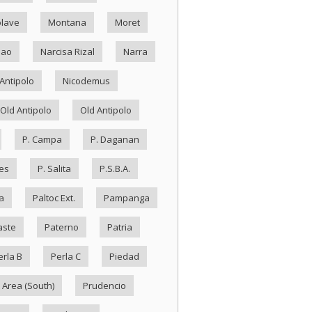
lave
Montana
Moret
Nao
Narcisa Rizal
Narra
Antipolo
Nicodemus
Old Antipolo
Old Antipolo
P. Campa
P. Daganan
es
P. Salita
P.S.B.A.
a
Paltoc Ext.
Pampanga
aste
Paterno
Patria
erla B
Perla C
Piedad
 Area (South)
Prudencio