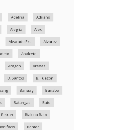
Adelina
Adriano
Alegria
Alex
Alvarado Ext.
Alvarez
cleto
Analceto
Aragon
Arenas
B. Santos
B. Tuazon
bang
Banaag
Banaba
s
Batangas
Bato
Betran
Biak na Bato
Bonifacio
Bontoc