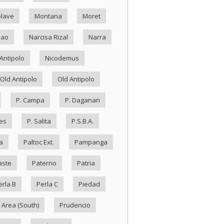
lave
Montana
Moret
Nao
Narcisa Rizal
Narra
Antipolo
Nicodemus
Old Antipolo
Old Antipolo
P. Campa
P. Daganan
es
P. Salita
P.S.B.A.
a
Paltoc Ext.
Pampanga
aste
Paterno
Patria
erla B
Perla C
Piedad
 Area (South)
Prudencio