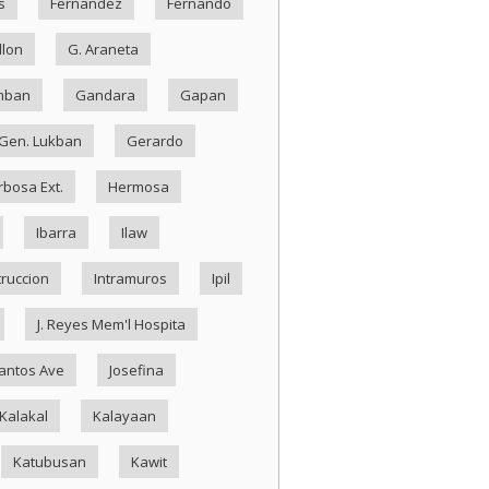
s
Fernandez
Fernando
llon
G. Araneta
mban
Gandara
Gapan
Gen. Lukban
Gerardo
rbosa Ext.
Hermosa
Ibarra
Ilaw
truccion
Intramuros
Ipil
J. Reyes Mem'l Hospita
antos Ave
Josefina
Kalakal
Kalayaan
Katubusan
Kawit