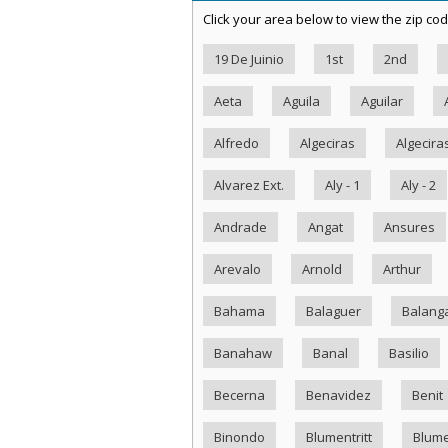
Click your area below to view the zip cod
19 De Juinio
1st
2nd
Aeta
Aguila
Aguilar
Alfredo
Algeciras
Algecira
Alvarez Ext.
Aly - 1
Aly - 2
Andrade
Angat
Ansures
Arevalo
Arnold
Arthur
Bahama
Balaguer
Balang
Banahaw
Banal
Basilio
Becerna
Benavidez
Benit
Binondo
Blumentritt
Blume