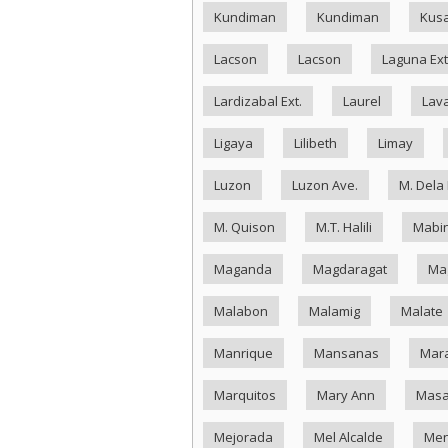
Kundiman
Kundiman
Kus
Lacson
Lacson
Laguna Ext
Lardizabal Ext.
Laurel
Lav
Ligaya
Lilibeth
Limay
Luzon
Luzon Ave.
M. Dela
M. Quison
M.T. Halili
Mabin
Maganda
Magdaragat
Ma
Malabon
Malamig
Malate
Manrique
Mansanas
Mar
Marquitos
Mary Ann
Masa
Mejorada
Mel Alcalde
Me