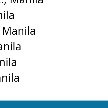
ila
, Manila
anila
nila
nila