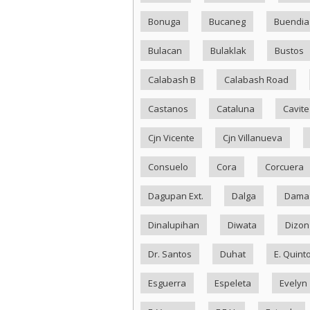
Bonuga
Bucaneg
Buendia
Bulacan
Bulaklak
Bustos
Calabash B
Calabash Road
Castanos
Cataluna
Cavite
Cjn Vicente
Cjn Villanueva
Consuelo
Cora
Corcuera
Dagupan Ext.
Dalga
Dama
Dinalupihan
Diwata
Dizon
Dr. Santos
Duhat
E. Quint
Esguerra
Espeleta
Evelyn