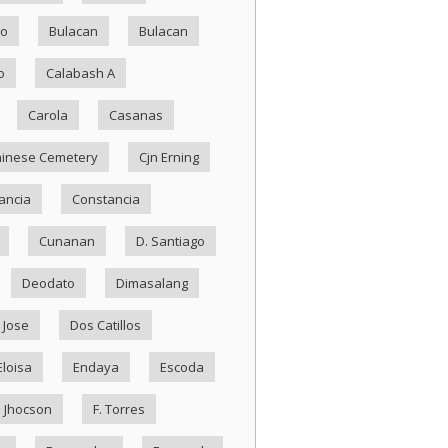
ko
Bulacan
Bulacan
o
Calabash A
Carola
Casanas
inese Cemetery
Cjn Erning
ancia
Constancia
Cunanan
D. Santiago
Deodato
Dimasalang
 Jose
Dos Catillos
Eloisa
Endaya
Escoda
. Jhocson
F. Torres