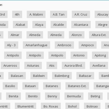
e:
3rd
4th
A. Mabini
A.B. Tan
A.R. Cruz
Abucay
Aida
Alabat
Alaya
Alcalde
Alcantara
Alegre
s
Almar
Almeda
Almeda
Alonzo
Altura Ext.
Aly - 3
Amarlanhague
Ambrocio
Ampioco
Ana
Antipolo
Antipolo
Antipolo
Antonio
Apitong
Arueross
Asturias
Atis
Aurora Blvd.
Avellana
a
Balasan
Baldwin
Balimbing
Baltazar
Bam
Basilio
Bataan
Batanes
Batanes Ext.
Batanga
Benita
Benito
Benny
Bermuda
Beting
ntritt
Blumentritt
Bo. Roxas
Bohol
Bolinao