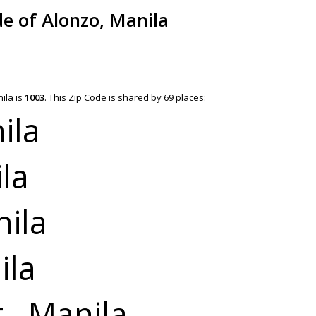
de of Alonzo, Manila
ila is
1003
.
This Zip Code is shared by 69 places:
ila
la
ila
ila
., Manila