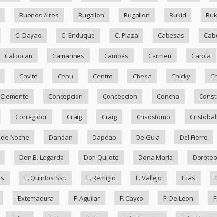
Buenos Aires
Bugallon
Bugallon
Bukid
Bu
C. Dayao
C. Enduque
C. Plaza
Cabesas
Cab
Caloocan
Camarines
Cambas
Carmen
Carola
Cavite
Cebu
Centro
Chesa
Chicky
Ch
Clemente
Concepcion
Concepcion
Concha
Const
Corregidor
Craig
Craig
Crisostomo
Cristobal
 de Noche
Dandan
Dapdap
De Guia
Del Fierro
Don B. Legarda
Don Quijote
Dona Maria
Doroteo
os
E. Quintos Ssr.
E. Remigio
E. Vallejo
Elias
Extemadura
F. Aguilar
F. Cayco
F. De Leon
F