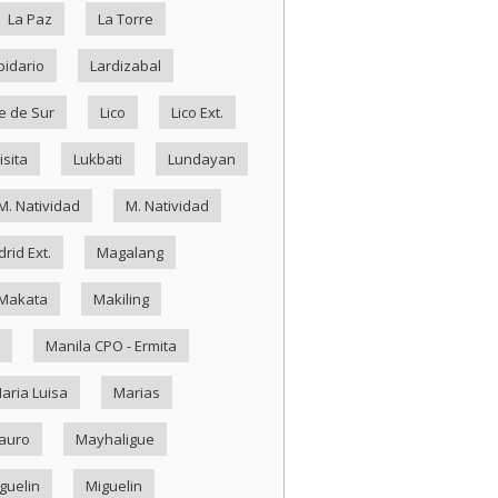
La Paz
La Torre
pidario
Lardizabal
e de Sur
Lico
Lico Ext.
isita
Lukbati
Lundayan
M. Natividad
M. Natividad
rid Ext.
Magalang
Makata
Makiling
Manila CPO - Ermita
aria Luisa
Marias
auro
Mayhaligue
guelin
Miguelin