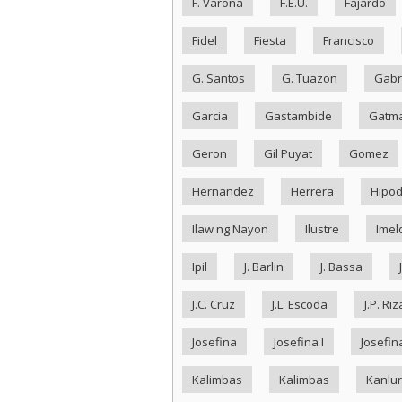
F. Varona
F.E.U.
Fajardo
Fidel
Fiesta
Francisco
G. Santos
G. Tuazon
Gabr
Garcia
Gastambide
Gatma
Geron
Gil Puyat
Gomez
Hernandez
Herrera
Hipo
Ilaw ng Nayon
Ilustre
Imel
Ipil
J. Barlin
J. Bassa
J.C. Cruz
J.L. Escoda
J.P. Riz
Josefina
Josefina I
Josefina
Kalimbas
Kalimbas
Kanlu