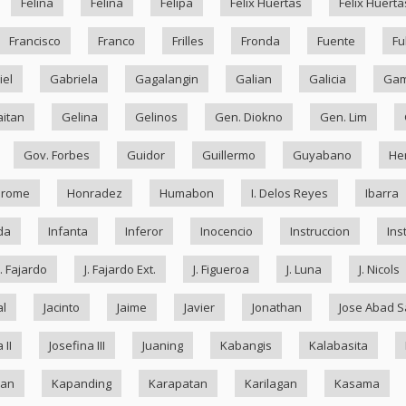
Felina
Felina
Felipa
Felix Huertas
Felix Huerta
Francisco
Franco
Frilles
Fronda
Fuente
Fu
iel
Gabriela
Gagalangin
Galian
Galicia
Ga
itan
Gelina
Gelinos
Gen. Diokno
Gen. Lim
Gov. Forbes
Guidor
Guillermo
Guyabano
He
drome
Honradez
Humabon
I. Delos Reyes
Ibarra
da
Infanta
Inferor
Inocencio
Instruccion
Ins
J. Fajardo
J. Fajardo Ext.
J. Figueroa
J. Luna
J. Nicols
al
Jacinto
Jaime
Javier
Jonathan
Jose Abad S
 II
Josefina III
Juaning
Kabangis
Kalabasita
ran
Kapanding
Karapatan
Karilagan
Kasama