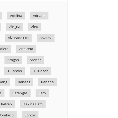
Adelina
Adriano
Alegria
Alex
Alvarado Ext.
Alvarez
cleto
Analceto
Aragon
Arenas
B. Santos
B. Tuazon
bang
Banaag
Banaba
s
Batangas
Bato
Betran
Biak na Bato
Bonifacio
Bontoc