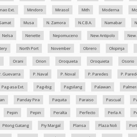
nao Ext.
Mindoro
Mirasol
Mith
Moderna
Mo
Samat
Musa
N. Zamora
N.C.B.A.
Namabar
Nelsa
Nenette
Nepomuceno
New Antipolo
New 
tery
North Port
November
Obrero
Okipinja
n
Orani
Orion
Oroquieta
Oroquieta
Osorio
P. Guevarra
P. Naval
P. Noval
P. Paredes
P. Pared
Pag-asa Ext.
Pag-ibig
Pagsilang
Palawan
Palmer
an
Panday Pira
Paquita
Paraiso
Pascual
P
Pepin
Pepin
Peralta
Perfecto
Perla A
P
Pitong Gatang
Piy Margal
Plansa
Plaza Noli
Port