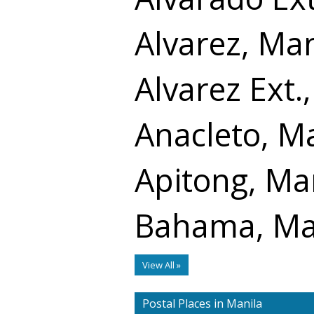
Alvarez, Man
Alvarez Ext.
Anacleto, M
Apitong, Ma
Bahama, Ma
View All »
Postal Places in Manila