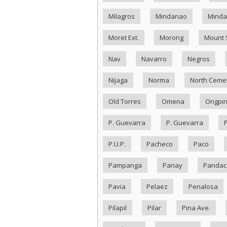
Milagros
Mindanao
Minda
Moret Ext.
Morong
Mount 
Nav
Navarro
Negros
Nijaga
Norma
North Ceme
Old Torres
Omena
Ongpi
P. Guevarra
P. Guevarra
P.U.P.
Pacheco
Paco
Pampanga
Panay
Pandac
Pavia
Pelaez
Penalosa
Pilapil
Pilar
Pina Ave.