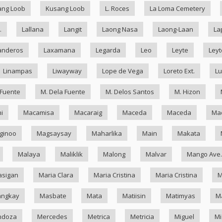
ang Loob
Kusang Loob
L. Roces
La Loma Cemetery
.
Lallana
Langit
Laong Nasa
Laong-Laan
La
anderos
Laxamana
Legarda
Leo
Leyte
Leyt
Linampas
Liwayway
Lope de Vega
Loreto Ext.
Lu
 Fuente
M. Dela Fuente
M. Delos Santos
M. Hizon
i
Macamisa
Macaraig
Maceda
Maceda
Mad
ginoo
Magsaysay
Maharlika
Main
Makata
Malaya
Maliklik
Malong
Malvar
Mango Ave.
asigan
Maria Clara
Maria Cristina
Maria Cristina
M
ngkay
Masbate
Mata
Matiisin
Matimyas
M
ndoza
Mercedes
Metrica
Metricia
Miguel
Mi