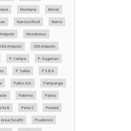
lave
Montana
Moret
Nao
Narcisa Rizal
Narra
Antipolo
Nicodemus
Old Antipolo
Old Antipolo
P. Campa
P. Daganan
es
P. Salita
P.S.B.A.
a
Paltoc Ext.
Pampanga
aste
Paterno
Patria
erla B
Perla C
Piedad
 Area (South)
Prudencio