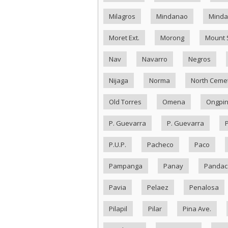
Milagros
Mindanao
Minda
Moret Ext.
Morong
Mount 
Nav
Navarro
Negros
Nijaga
Norma
North Ceme
Old Torres
Omena
Ongpi
P. Guevarra
P. Guevarra
P.U.P.
Pacheco
Paco
Pampanga
Panay
Pandac
Pavia
Pelaez
Penalosa
Pilapil
Pilar
Pina Ave.