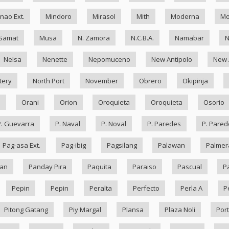
nao Ext.
Mindoro
Mirasol
Mith
Moderna
Mo
Samat
Musa
N. Zamora
N.C.B.A.
Namabar
Nelsa
Nenette
Nepomuceno
New Antipolo
New 
tery
North Port
November
Obrero
Okipinja
n
Orani
Orion
Oroquieta
Oroquieta
Osorio
P. Guevarra
P. Naval
P. Noval
P. Paredes
P. Pared
Pag-asa Ext.
Pag-ibig
Pagsilang
Palawan
Palmer
an
Panday Pira
Paquita
Paraiso
Pascual
P
Pepin
Pepin
Peralta
Perfecto
Perla A
P
Pitong Gatang
Piy Margal
Plansa
Plaza Noli
Port