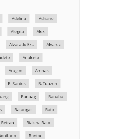
Adelina
Adriano
Alegria
Alex
Alvarado Ext.
Alvarez
cleto
Analceto
Aragon
Arenas
B. Santos
B. Tuazon
bang
Banaag
Banaba
s
Batangas
Bato
Betran
Biak na Bato
Bonifacio
Bontoc