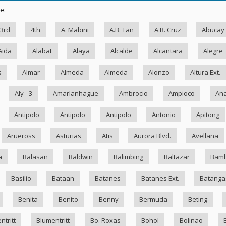
e:
3rd
4th
A. Mabini
A.B. Tan
A.R. Cruz
Abucay
Aida
Alabat
Alaya
Alcalde
Alcantara
Alegre
s
Almar
Almeda
Almeda
Alonzo
Altura Ext.
Aly - 3
Amarlanhague
Ambrocio
Ampioco
Ana
Antipolo
Antipolo
Antipolo
Antonio
Apitong
Arueross
Asturias
Atis
Aurora Blvd.
Avellana
a
Balasan
Baldwin
Balimbing
Baltazar
Bam
Basilio
Bataan
Batanes
Batanes Ext.
Batanga
Benita
Benito
Benny
Bermuda
Beting
ntritt
Blumentritt
Bo. Roxas
Bohol
Bolinao