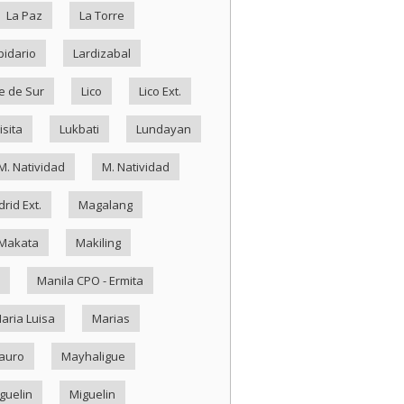
La Paz
La Torre
pidario
Lardizabal
e de Sur
Lico
Lico Ext.
isita
Lukbati
Lundayan
M. Natividad
M. Natividad
rid Ext.
Magalang
Makata
Makiling
Manila CPO - Ermita
aria Luisa
Marias
auro
Mayhaligue
guelin
Miguelin