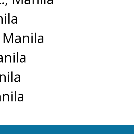
ila
, Manila
anila
nila
nila