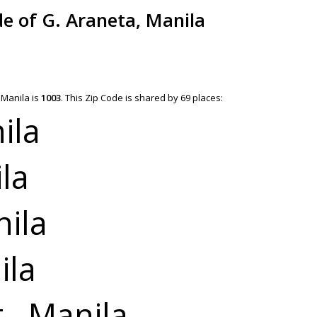
de of G. Araneta, Manila
 Manila is
1003
.
This Zip Code is shared by 69 places:
ila
la
ila
ila
., Manila