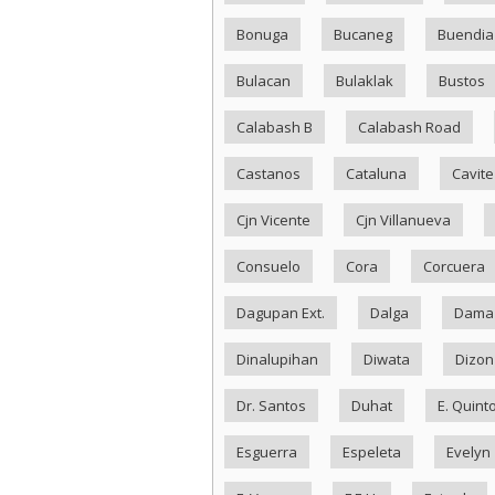
Bonuga
Bucaneg
Buendia
Bulacan
Bulaklak
Bustos
Calabash B
Calabash Road
Castanos
Cataluna
Cavite
Cjn Vicente
Cjn Villanueva
Consuelo
Cora
Corcuera
Dagupan Ext.
Dalga
Dama
Dinalupihan
Diwata
Dizon
Dr. Santos
Duhat
E. Quint
Esguerra
Espeleta
Evelyn