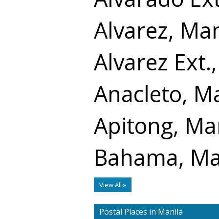
Alvarez, Man
Alvarez Ext.
Anacleto, M
Apitong, Ma
Bahama, Ma
View All »
Postal Places in Manila