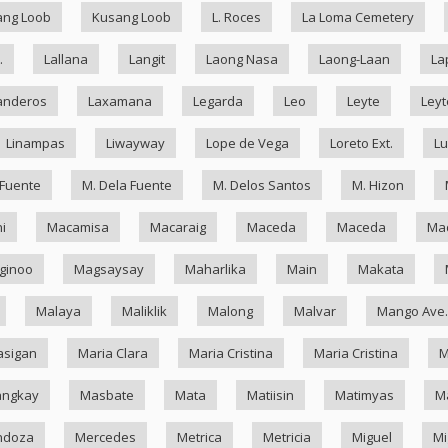
ang Loob
Kusang Loob
L. Roces
La Loma Cemetery
.
Lallana
Langit
Laong Nasa
Laong-Laan
La
anderos
Laxamana
Legarda
Leo
Leyte
Leyt
Linampas
Liwayway
Lope de Vega
Loreto Ext.
Lu
 Fuente
M. Dela Fuente
M. Delos Santos
M. Hizon
i
Macamisa
Macaraig
Maceda
Maceda
Mad
ginoo
Magsaysay
Maharlika
Main
Makata
Malaya
Maliklik
Malong
Malvar
Mango Ave.
asigan
Maria Clara
Maria Cristina
Maria Cristina
M
ngkay
Masbate
Mata
Matiisin
Matimyas
M
ndoza
Mercedes
Metrica
Metricia
Miguel
Mi