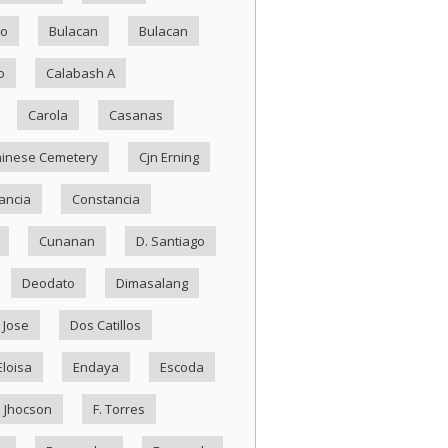
ko
Bulacan
Bulacan
o
Calabash A
Carola
Casanas
inese Cemetery
Cjn Erning
ancia
Constancia
Cunanan
D. Santiago
Deodato
Dimasalang
 Jose
Dos Catillos
Eloisa
Endaya
Escoda
. Jhocson
F. Torres