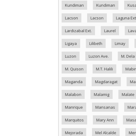
Kundiman
Kundiman
Kus
Lacson
Lacson
Laguna Ext
Lardizabal Ext.
Laurel
Lav
Ligaya
Lilibeth
Limay
Luzon
Luzon Ave.
M. Dela
M. Quison
M.T. Halili
Mabin
Maganda
Magdaragat
Ma
Malabon
Malamig
Malate
Manrique
Mansanas
Mar
Marquitos
Mary Ann
Masa
Mejorada
Mel Alcalde
Me