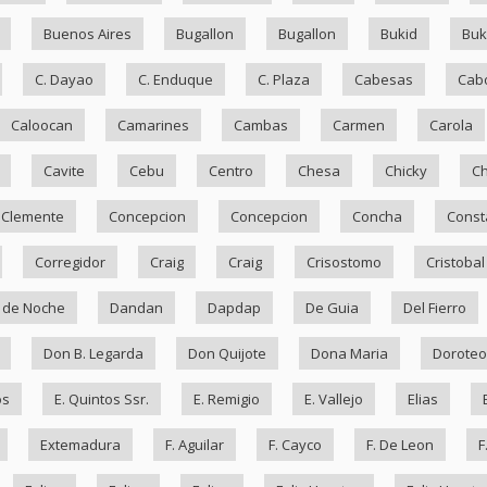
Buenos Aires
Bugallon
Bugallon
Bukid
Bu
C. Dayao
C. Enduque
C. Plaza
Cabesas
Cab
Caloocan
Camarines
Cambas
Carmen
Carola
Cavite
Cebu
Centro
Chesa
Chicky
Ch
Clemente
Concepcion
Concepcion
Concha
Const
Corregidor
Craig
Craig
Crisostomo
Cristobal
 de Noche
Dandan
Dapdap
De Guia
Del Fierro
Don B. Legarda
Don Quijote
Dona Maria
Doroteo
os
E. Quintos Ssr.
E. Remigio
E. Vallejo
Elias
Extemadura
F. Aguilar
F. Cayco
F. De Leon
F