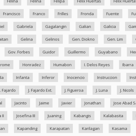
Felina
Felina
Felipa
Felix Huertas
Felix Huerta
Francisco
Franco
Frilles
Fronda
Fuente
Fu
iel
Gabriela
Gagalangin
Galian
Galicia
Ga
itan
Gelina
Gelinos
Gen. Diokno
Gen. Lim
Gov. Forbes
Guidor
Guillermo
Guyabano
He
drome
Honradez
Humabon
I. Delos Reyes
Ibarra
da
Infanta
Inferor
Inocencio
Instruccion
Ins
J. Fajardo
J. Fajardo Ext.
J. Figueroa
J. Luna
J. Nicols
al
Jacinto
Jaime
Javier
Jonathan
Jose Abad S
 II
Josefina III
Juaning
Kabangis
Kalabasita
ran
Kapanding
Karapatan
Karilagan
Kasama