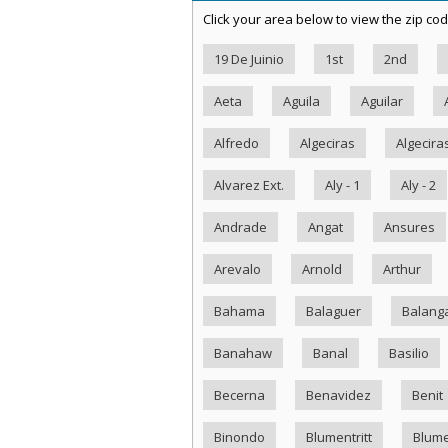
Click your area below to view the zip cod
19 De Juinio
1st
2nd
Aeta
Aguila
Aguilar
Alfredo
Algeciras
Algecira
Alvarez Ext.
Aly - 1
Aly - 2
Andrade
Angat
Ansures
Arevalo
Arnold
Arthur
Bahama
Balaguer
Balang
Banahaw
Banal
Basilio
Becerna
Benavidez
Benit
Binondo
Blumentritt
Blume