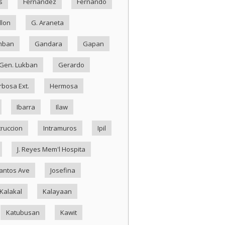
s
Fernandez
Fernando
llon
G. Araneta
mban
Gandara
Gapan
Gen. Lukban
Gerardo
rbosa Ext.
Hermosa
Ibarra
Ilaw
truccion
Intramuros
Ipil
J. Reyes Mem'l Hospita
antos Ave
Josefina
Kalakal
Kalayaan
Katubusan
Kawit