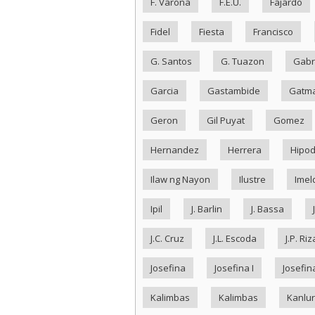
F. Varona
F.E.U.
Fajardo
Fidel
Fiesta
Francisco
G. Santos
G. Tuazon
Gabr
Garcia
Gastambide
Gatma
Geron
Gil Puyat
Gomez
Hernandez
Herrera
Hipo
Ilaw ng Nayon
Ilustre
Imel
Ipil
J. Barlin
J. Bassa
J.C. Cruz
J.L. Escoda
J.P. Riz
Josefina
Josefina I
Josefina
Kalimbas
Kalimbas
Kanlu