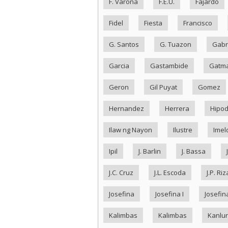
F. Varona
F.E.U.
Fajardo
Fidel
Fiesta
Francisco
G. Santos
G. Tuazon
Gabr
Garcia
Gastambide
Gatma
Geron
Gil Puyat
Gomez
Hernandez
Herrera
Hipo
Ilaw ng Nayon
Ilustre
Imel
Ipil
J. Barlin
J. Bassa
J.C. Cruz
J.L. Escoda
J.P. Riz
Josefina
Josefina I
Josefina
Kalimbas
Kalimbas
Kanlu