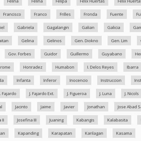
Felina
Felina
Felipa
Felix Huertas
Felix Huerta
Francisco
Franco
Frilles
Fronda
Fuente
Fu
iel
Gabriela
Gagalangin
Galian
Galicia
Ga
itan
Gelina
Gelinos
Gen. Diokno
Gen. Lim
Gov. Forbes
Guidor
Guillermo
Guyabano
He
drome
Honradez
Humabon
I. Delos Reyes
Ibarra
da
Infanta
Inferor
Inocencio
Instruccion
Ins
J. Fajardo
J. Fajardo Ext.
J. Figueroa
J. Luna
J. Nicols
al
Jacinto
Jaime
Javier
Jonathan
Jose Abad S
 II
Josefina III
Juaning
Kabangis
Kalabasita
ran
Kapanding
Karapatan
Karilagan
Kasama