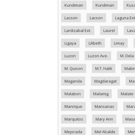
Kundiman
Kundiman
Kus
Lacson
Lacson
Laguna Ext
Lardizabal Ext.
Laurel
Lav
Ligaya
Lilibeth
Limay
Luzon
Luzon Ave.
M. Dela
M. Quison
M.T. Halili
Mabin
Maganda
Magdaragat
Ma
Malabon
Malamig
Malate
Manrique
Mansanas
Mar
Marquitos
Mary Ann
Masa
Mejorada
Mel Alcalde
Me