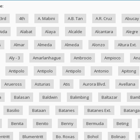
e:
3rd
4th
A. Mabini
A.B. Tan
A.R. Cruz
Abucay
Aida
Alabat
Alaya
Alcalde
Alcantara
Alegre
s
Almar
Almeda
Almeda
Alonzo
Altura Ext.
Aly - 3
Amarlanhague
Ambrocio
Ampioco
Ana
Antipolo
Antipolo
Antipolo
Antonio
Apitong
Arueross
Asturias
Atis
Aurora Blvd.
Avellana
a
Balasan
Baldwin
Balimbing
Baltazar
Bam
Basilio
Bataan
Batanes
Batanes Ext.
Batanga
Benita
Benito
Benny
Bermuda
Beting
ntritt
Blumentritt
Bo. Roxas
Bohol
Bolinao