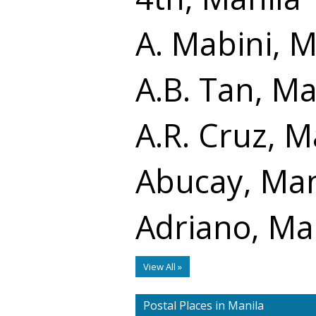
A. Mabini, M
A.B. Tan, Ma
A.R. Cruz, M
Abucay, Man
Adriano, Ma
View All »
Postal Places in Manila