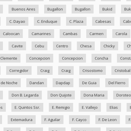
Buenos Aires
Bugallon
Bugallon
Bukid
Bu
C. Dayao
C. Enduque
C. Plaza
Cabesas
Cab
Caloocan
Camarines
Cambas
Carmen
Carola
Cavite
Cebu
Centro
Chesa
Chicky
Ch
Clemente
Concepcion
Concepcion
Concha
Const
Corregidor
Craig
Craig
Crisostomo
Cristobal
 de Noche
Dandan
Dapdap
De Guia
Del Fierro
Don B. Legarda
Don Quijote
Dona Maria
Doroteo
os
E. Quintos Ssr.
E. Remigio
E. Vallejo
Elias
Extemadura
F. Aguilar
F. Cayco
F. De Leon
F