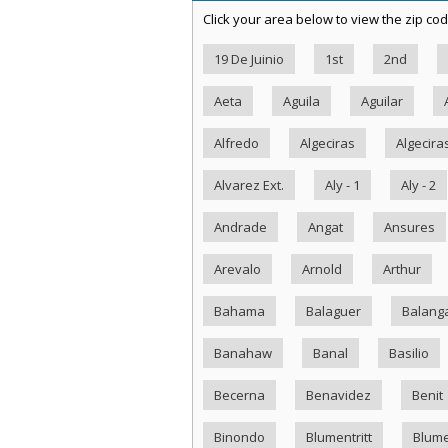
Click your area below to view the zip cod
19 De Juinio
1st
2nd
Aeta
Aguila
Aguilar
Alfredo
Algeciras
Algecira
Alvarez Ext.
Aly - 1
Aly - 2
Andrade
Angat
Ansures
Arevalo
Arnold
Arthur
Bahama
Balaguer
Balang
Banahaw
Banal
Basilio
Becerna
Benavidez
Benit
Binondo
Blumentritt
Blume