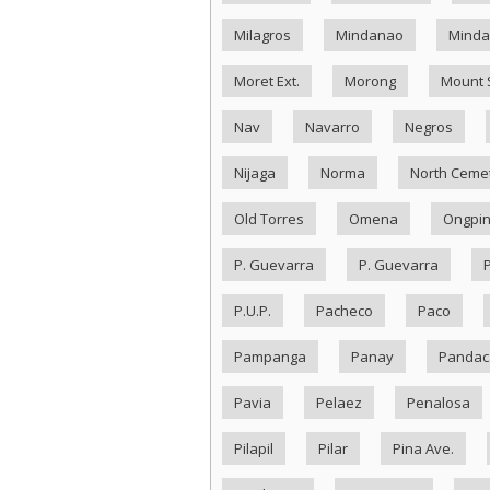
Milagros
Mindanao
Minda
Moret Ext.
Morong
Mount 
Nav
Navarro
Negros
Nijaga
Norma
North Ceme
Old Torres
Omena
Ongpi
P. Guevarra
P. Guevarra
P.U.P.
Pacheco
Paco
Pampanga
Panay
Pandac
Pavia
Pelaez
Penalosa
Pilapil
Pilar
Pina Ave.