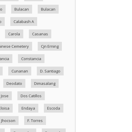
ko
Bulacan
Bulacan
o
Calabash A
Carola
Casanas
inese Cemetery
Cjn Erning
ancia
Constancia
Cunanan
D. Santiago
Deodato
Dimasalang
 Jose
Dos Catillos
Eloisa
Endaya
Escoda
. Jhocson
F. Torres