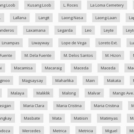
ang Loob
Kusang Loob
L. Roces
La Loma Cemetery
.
Lallana
Langit
Laong Nasa
Laong-Laan
La
anderos
Laxamana
Legarda
Leo
Leyte
Leyt
Linampas
Liwayway
Lope de Vega
Loreto Ext.
Lu
 Fuente
M. Dela Fuente
M. Delos Santos
M. Hizon
i
Macamisa
Macaraig
Maceda
Maceda
Mad
ginoo
Magsaysay
Maharlika
Main
Makata
Malaya
Maliklik
Malong
Malvar
Mango Ave.
asigan
Maria Clara
Maria Cristina
Maria Cristina
M
ngkay
Masbate
Mata
Matiisin
Matimyas
M
ndoza
Mercedes
Metrica
Metricia
Miguel
Mi