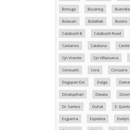
Bonuga
Bucaneg
Buendia
Bulacan
Bulaklak
Bustos
Calabash B
Calabash Road
Castanos
Cataluna
Cavite
Cjn Vicente
Cjn Villanueva
Consuelo
Cora
Corcuera
Dagupan Ext.
Dalga
Dama
Dinalupihan
Diwata
Dizon
Dr. Santos
Duhat
E. Quint
Esguerra
Espeleta
Evelyn