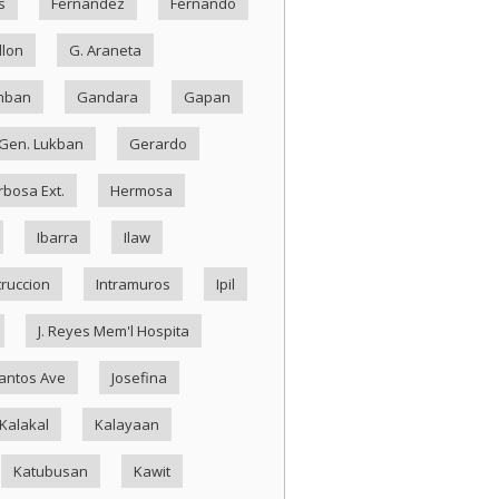
s
Fernandez
Fernando
llon
G. Araneta
mban
Gandara
Gapan
Gen. Lukban
Gerardo
rbosa Ext.
Hermosa
Ibarra
Ilaw
truccion
Intramuros
Ipil
J. Reyes Mem'l Hospita
antos Ave
Josefina
Kalakal
Kalayaan
Katubusan
Kawit