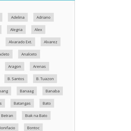
Adelina
Adriano
Alegria
Alex
Alvarado Ext.
Alvarez
cleto
Analceto
Aragon
Arenas
B. Santos
B. Tuazon
bang
Banaag
Banaba
s
Batangas
Bato
Betran
Biak na Bato
Bonifacio
Bontoc