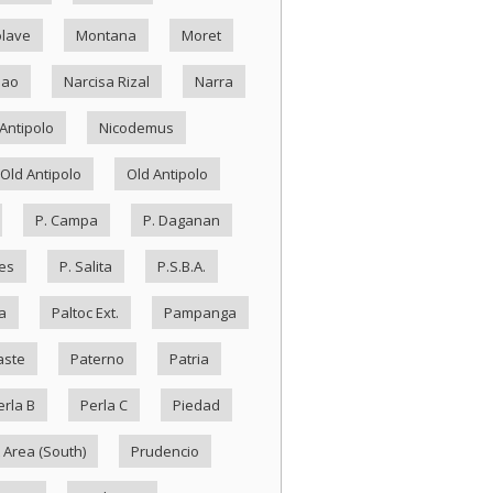
lave
Montana
Moret
Nao
Narcisa Rizal
Narra
Antipolo
Nicodemus
Old Antipolo
Old Antipolo
P. Campa
P. Daganan
es
P. Salita
P.S.B.A.
a
Paltoc Ext.
Pampanga
aste
Paterno
Patria
erla B
Perla C
Piedad
 Area (South)
Prudencio