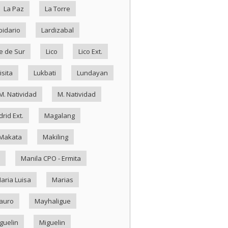
La Paz
La Torre
pidario
Lardizabal
e de Sur
Lico
Lico Ext.
isita
Lukbati
Lundayan
M. Natividad
M. Natividad
rid Ext.
Magalang
Makata
Makiling
Manila CPO - Ermita
aria Luisa
Marias
auro
Mayhaligue
guelin
Miguelin