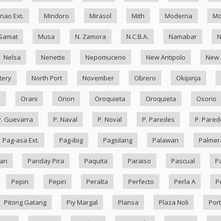
nao Ext.
Mindoro
Mirasol
Mith
Moderna
Mo
Samat
Musa
N. Zamora
N.C.B.A.
Namabar
Nelsa
Nenette
Nepomuceno
New Antipolo
New 
tery
North Port
November
Obrero
Okipinja
n
Orani
Orion
Oroquieta
Oroquieta
Osorio
P. Guevarra
P. Naval
P. Noval
P. Paredes
P. Pared
Pag-asa Ext.
Pag-ibig
Pagsilang
Palawan
Palmer
an
Panday Pira
Paquita
Paraiso
Pascual
P
Pepin
Pepin
Peralta
Perfecto
Perla A
P
Pitong Gatang
Piy Margal
Plansa
Plaza Noli
Port