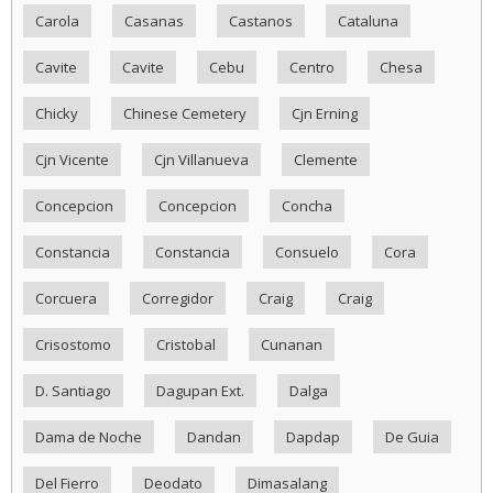
Carola
Casanas
Castanos
Cataluna
Cavite
Cavite
Cebu
Centro
Chesa
Chicky
Chinese Cemetery
Cjn Erning
Cjn Vicente
Cjn Villanueva
Clemente
Concepcion
Concepcion
Concha
Constancia
Constancia
Consuelo
Cora
Corcuera
Corregidor
Craig
Craig
Crisostomo
Cristobal
Cunanan
D. Santiago
Dagupan Ext.
Dalga
Dama de Noche
Dandan
Dapdap
De Guia
Del Fierro
Deodato
Dimasalang