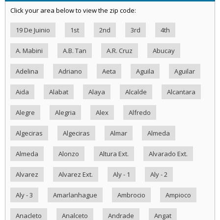
Click your area below to view the zip code:
19 De Juinio
1st
2nd
3rd
4th
A. Mabini
A.B. Tan
A.R. Cruz
Abucay
Adelina
Adriano
Aeta
Aguila
Aguilar
Aida
Alabat
Alaya
Alcalde
Alcantara
Alegre
Alegria
Alex
Alfredo
Algeciras
Algeciras
Almar
Almeda
Almeda
Alonzo
Altura Ext.
Alvarado Ext.
Alvarez
Alvarez Ext.
Aly - 1
Aly - 2
Aly - 3
Amarlanhague
Ambrocio
Ampioco
Anacleto
Analceto
Andrade
Angat