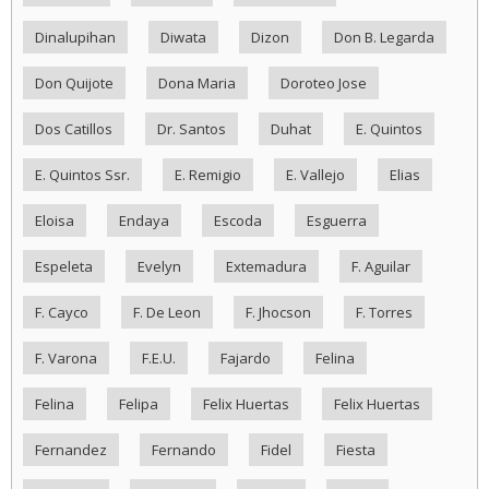
Dinalupihan
Diwata
Dizon
Don B. Legarda
Don Quijote
Dona Maria
Doroteo Jose
Dos Catillos
Dr. Santos
Duhat
E. Quintos
E. Quintos Ssr.
E. Remigio
E. Vallejo
Elias
Eloisa
Endaya
Escoda
Esguerra
Espeleta
Evelyn
Extemadura
F. Aguilar
F. Cayco
F. De Leon
F. Jhocson
F. Torres
F. Varona
F.E.U.
Fajardo
Felina
Felina
Felipa
Felix Huertas
Felix Huertas
Fernandez
Fernando
Fidel
Fiesta