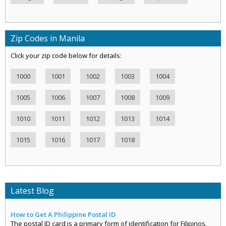
Zip Codes in Manila
Click your zip code below for details:
1000
1001
1002
1003
1004
1005
1006
1007
1008
1009
1010
1011
1012
1013
1014
1015
1016
1017
1018
Latest Blog
How to Get A Philippine Postal ID
The postal ID card is a primary form of identification for Filipinos.