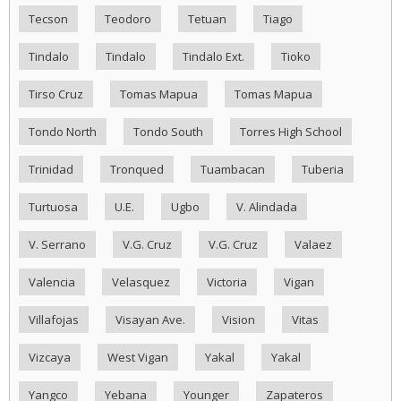
Tecson
Teodoro
Tetuan
Tiago
Tindalo
Tindalo
Tindalo Ext.
Tioko
Tirso Cruz
Tomas Mapua
Tomas Mapua
Tondo North
Tondo South
Torres High School
Trinidad
Tronqued
Tuambacan
Tuberia
Turtuosa
U.E.
Ugbo
V. Alindada
V. Serrano
V.G. Cruz
V.G. Cruz
Valaez
Valencia
Velasquez
Victoria
Vigan
Villafojas
Visayan Ave.
Vision
Vitas
Vizcaya
West Vigan
Yakal
Yakal
Yangco
Yebana
Younger
Zapateros