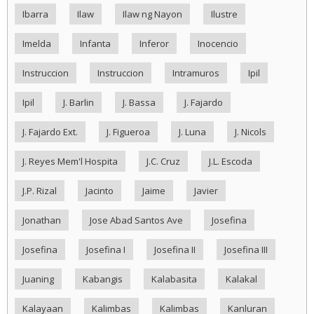
Ibarra
Ilaw
Ilaw ng Nayon
Ilustre
Imelda
Infanta
Inferor
Inocencio
Instruccion
Instruccion
Intramuros
Ipil
Ipil
J. Barlin
J. Bassa
J. Fajardo
J. Fajardo Ext.
J. Figueroa
J. Luna
J. Nicols
J. Reyes Mem'l Hospita
J.C. Cruz
J.L. Escoda
J.P. Rizal
Jacinto
Jaime
Javier
Jonathan
Jose Abad Santos Ave
Josefina
Josefina
Josefina I
Josefina II
Josefina III
Juaning
Kabangis
Kalabasita
Kalakal
Kalayaan
Kalimbas
Kalimbas
Kanluran