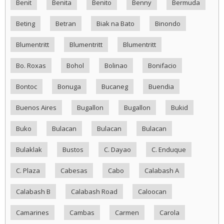
Benit
Benita
Benito
Benny
Bermuda
Beting
Betran
Biak na Bato
Binondo
Blumentritt
Blumentritt
Blumentritt
Bo. Roxas
Bohol
Bolinao
Bonifacio
Bontoc
Bonuga
Bucaneg
Buendia
Buenos Aires
Bugallon
Bugallon
Bukid
Buko
Bulacan
Bulacan
Bulacan
Bulaklak
Bustos
C. Dayao
C. Enduque
C. Plaza
Cabesas
Cabo
Calabash A
Calabash B
Calabash Road
Caloocan
Camarines
Cambas
Carmen
Carola