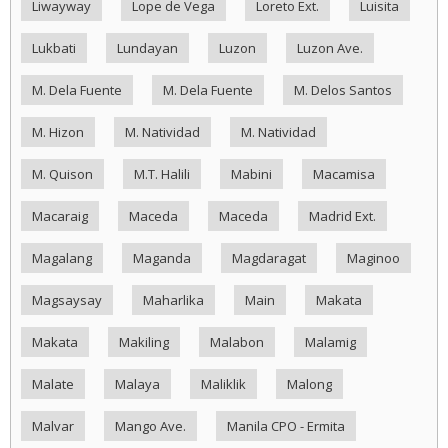
Liwayway
Lope de Vega
Loreto Ext.
Luisita
Lukbati
Lundayan
Luzon
Luzon Ave.
M. Dela Fuente
M. Dela Fuente
M. Delos Santos
M. Hizon
M. Natividad
M. Natividad
M. Quison
M.T. Halili
Mabini
Macamisa
Macaraig
Maceda
Maceda
Madrid Ext.
Magalang
Maganda
Magdaragat
Maginoo
Magsaysay
Maharlika
Main
Makata
Makata
Makiling
Malabon
Malamig
Malate
Malaya
Maliklik
Malong
Malvar
Mango Ave.
Manila CPO - Ermita