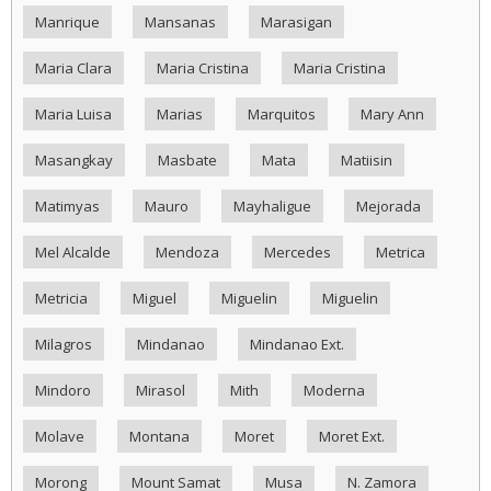
Manrique
Mansanas
Marasigan
Maria Clara
Maria Cristina
Maria Cristina
Maria Luisa
Marias
Marquitos
Mary Ann
Masangkay
Masbate
Mata
Matiisin
Matimyas
Mauro
Mayhaligue
Mejorada
Mel Alcalde
Mendoza
Mercedes
Metrica
Metricia
Miguel
Miguelin
Miguelin
Milagros
Mindanao
Mindanao Ext.
Mindoro
Mirasol
Mith
Moderna
Molave
Montana
Moret
Moret Ext.
Morong
Mount Samat
Musa
N. Zamora