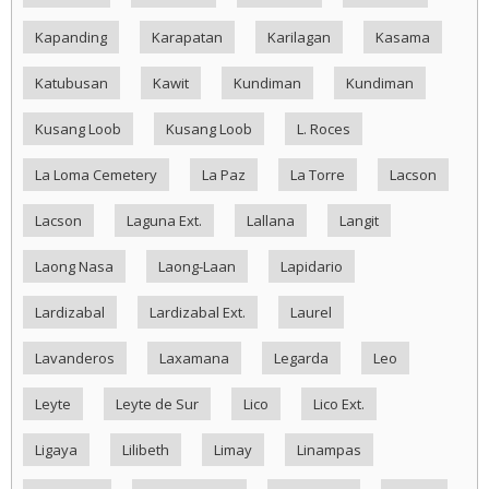
Kapanding
Karapatan
Karilagan
Kasama
Katubusan
Kawit
Kundiman
Kundiman
Kusang Loob
Kusang Loob
L. Roces
La Loma Cemetery
La Paz
La Torre
Lacson
Lacson
Laguna Ext.
Lallana
Langit
Laong Nasa
Laong-Laan
Lapidario
Lardizabal
Lardizabal Ext.
Laurel
Lavanderos
Laxamana
Legarda
Leo
Leyte
Leyte de Sur
Lico
Lico Ext.
Ligaya
Lilibeth
Limay
Linampas