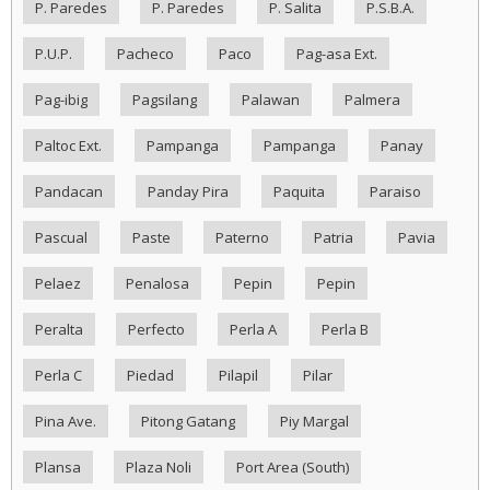
P. Paredes
P. Paredes
P. Salita
P.S.B.A.
P.U.P.
Pacheco
Paco
Pag-asa Ext.
Pag-ibig
Pagsilang
Palawan
Palmera
Paltoc Ext.
Pampanga
Pampanga
Panay
Pandacan
Panday Pira
Paquita
Paraiso
Pascual
Paste
Paterno
Patria
Pavia
Pelaez
Penalosa
Pepin
Pepin
Peralta
Perfecto
Perla A
Perla B
Perla C
Piedad
Pilapil
Pilar
Pina Ave.
Pitong Gatang
Piy Margal
Plansa
Plaza Noli
Port Area (South)