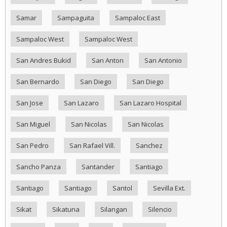
Samar
Sampaguita
Sampaloc East
Sampaloc West
Sampaloc West
San Andres Bukid
San Anton
San Antonio
San Bernardo
San Diego
San Diego
San Jose
San Lazaro
San Lazaro Hospital
San Miguel
San Nicolas
San Nicolas
San Pedro
San Rafael Vill.
Sanchez
Sancho Panza
Santander
Santiago
Santiago
Santiago
Santol
Sevilla Ext.
Sikat
Sikatuna
Silangan
Silencio