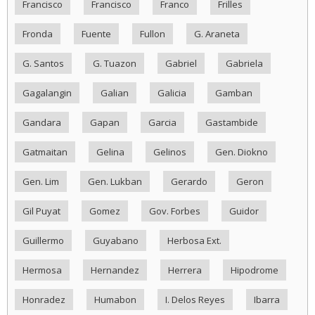
Francisco
Francisco
Franco
Frilles
Fronda
Fuente
Fullon
G. Araneta
G. Santos
G. Tuazon
Gabriel
Gabriela
Gagalangin
Galian
Galicia
Gamban
Gandara
Gapan
Garcia
Gastambide
Gatmaitan
Gelina
Gelinos
Gen. Diokno
Gen. Lim
Gen. Lukban
Gerardo
Geron
Gil Puyat
Gomez
Gov. Forbes
Guidor
Guillermo
Guyabano
Herbosa Ext.
Hermosa
Hernandez
Herrera
Hipodrome
Honradez
Humabon
I. Delos Reyes
Ibarra