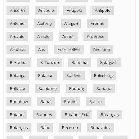
Ansures
Antipolo
Antipolo
Antipolo
Antonio
Apitong
Aragon
Arenas
Arevalo
Arnold
Arthur
Arueross
Asturias
Atis
Aurora Blvd.
Avellana
B. Santos
B. Tuazon
Bahama
Balaguer
Balanga
Balasan
Baldwin
Balimbing
Baltazar
Bambang
Banaag
Banaba
Banahaw
Banal
Basilio
Basilio
Bataan
Batanes
Batanes Ext.
Batangas
Batangas
Bato
Becerna
Benavidez