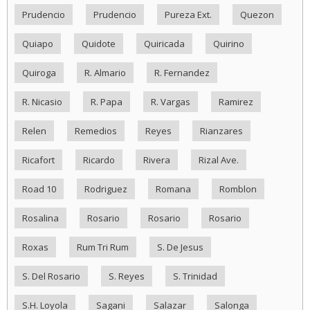
Prudencio
Prudencio
Pureza Ext.
Quezon
Quiapo
Quidote
Quiricada
Quirino
Quiroga
R. Almario
R. Fernandez
R. Nicasio
R. Papa
R. Vargas
Ramirez
Relen
Remedios
Reyes
Rianzares
Ricafort
Ricardo
Rivera
Rizal Ave.
Road 10
Rodriguez
Romana
Romblon
Rosalina
Rosario
Rosario
Rosario
Roxas
Rum Tri Rum
S. De Jesus
S. Del Rosario
S. Reyes
S. Trinidad
S.H. Loyola
Sagani
Salazar
Salonga