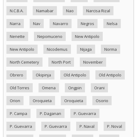
N.C.B.A.
Namabar
Nao
Narcisa Rizal
Narra
Nav
Navarro
Negros
Nelsa
Nenette
Nepomuceno
New Antipolo
New Antipolo
Nicodemus
Nijaga
Norma
North Cemetery
North Port
November
Obrero
Okipinja
Old Antipolo
Old Antipolo
Old Torres
Omena
Ongpin
Orani
Orion
Oroquieta
Oroquieta
Osorio
P. Campa
P. Daganan
P. Guevarra
P. Guevarra
P. Guevarra
P. Naval
P. Noval