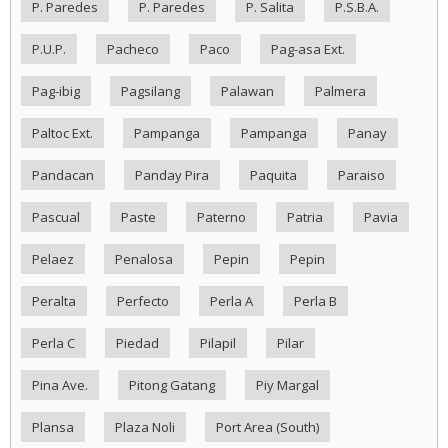
P. Paredes
P. Paredes
P. Salita
P.S.B.A.
P.U.P.
Pacheco
Paco
Pag-asa Ext.
Pag-ibig
Pagsilang
Palawan
Palmera
Paltoc Ext.
Pampanga
Pampanga
Panay
Pandacan
Panday Pira
Paquita
Paraiso
Pascual
Paste
Paterno
Patria
Pavia
Pelaez
Penalosa
Pepin
Pepin
Peralta
Perfecto
Perla A
Perla B
Perla C
Piedad
Pilapil
Pilar
Pina Ave.
Pitong Gatang
Piy Margal
Plansa
Plaza Noli
Port Area (South)