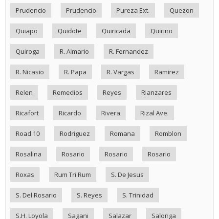
Prudencio
Prudencio
Pureza Ext.
Quezon
Quiapo
Quidote
Quiricada
Quirino
Quiroga
R. Almario
R. Fernandez
R. Nicasio
R. Papa
R. Vargas
Ramirez
Relen
Remedios
Reyes
Rianzares
Ricafort
Ricardo
Rivera
Rizal Ave.
Road 10
Rodriguez
Romana
Romblon
Rosalina
Rosario
Rosario
Rosario
Roxas
Rum Tri Rum
S. De Jesus
S. Del Rosario
S. Reyes
S. Trinidad
S.H. Loyola
Sagani
Salazar
Salonga