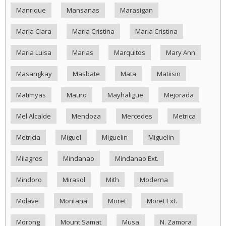
Manrique
Mansanas
Marasigan
Maria Clara
Maria Cristina
Maria Cristina
Maria Luisa
Marias
Marquitos
Mary Ann
Masangkay
Masbate
Mata
Matiisin
Matimyas
Mauro
Mayhaligue
Mejorada
Mel Alcalde
Mendoza
Mercedes
Metrica
Metricia
Miguel
Miguelin
Miguelin
Milagros
Mindanao
Mindanao Ext.
Mindoro
Mirasol
Mith
Moderna
Molave
Montana
Moret
Moret Ext.
Morong
Mount Samat
Musa
N. Zamora