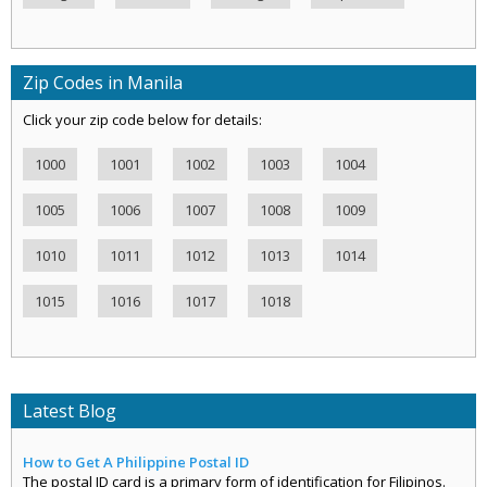
Zip Codes in Manila
Click your zip code below for details:
1000
1001
1002
1003
1004
1005
1006
1007
1008
1009
1010
1011
1012
1013
1014
1015
1016
1017
1018
Latest Blog
How to Get A Philippine Postal ID
The postal ID card is a primary form of identification for Filipinos.