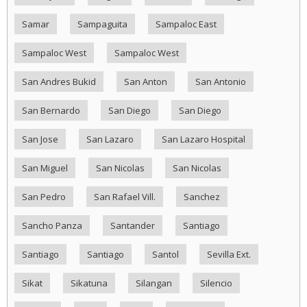
Samar
Sampaguita
Sampaloc East
Sampaloc West
Sampaloc West
San Andres Bukid
San Anton
San Antonio
San Bernardo
San Diego
San Diego
San Jose
San Lazaro
San Lazaro Hospital
San Miguel
San Nicolas
San Nicolas
San Pedro
San Rafael Vill.
Sanchez
Sancho Panza
Santander
Santiago
Santiago
Santiago
Santol
Sevilla Ext.
Sikat
Sikatuna
Silangan
Silencio