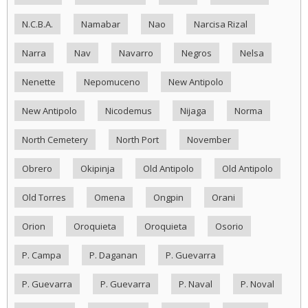
N.C.B.A.
Namabar
Nao
Narcisa Rizal
Narra
Nav
Navarro
Negros
Nelsa
Nenette
Nepomuceno
New Antipolo
New Antipolo
Nicodemus
Nijaga
Norma
North Cemetery
North Port
November
Obrero
Okipinja
Old Antipolo
Old Antipolo
Old Torres
Omena
Ongpin
Orani
Orion
Oroquieta
Oroquieta
Osorio
P. Campa
P. Daganan
P. Guevarra
P. Guevarra
P. Guevarra
P. Naval
P. Noval