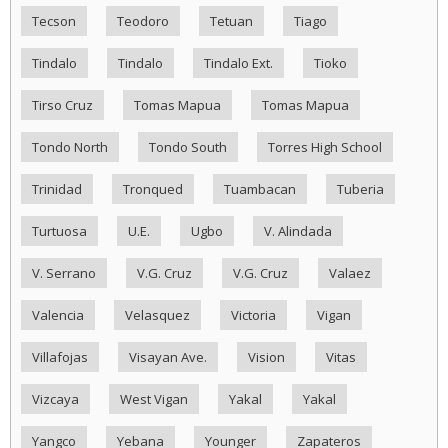
Tecson
Teodoro
Tetuan
Tiago
Tindalo
Tindalo
Tindalo Ext.
Tioko
Tirso Cruz
Tomas Mapua
Tomas Mapua
Tondo North
Tondo South
Torres High School
Trinidad
Tronqued
Tuambacan
Tuberia
Turtuosa
U.E.
Ugbo
V. Alindada
V. Serrano
V.G. Cruz
V.G. Cruz
Valaez
Valencia
Velasquez
Victoria
Vigan
Villafojas
Visayan Ave.
Vision
Vitas
Vizcaya
West Vigan
Yakal
Yakal
Yangco
Yebana
Younger
Zapateros