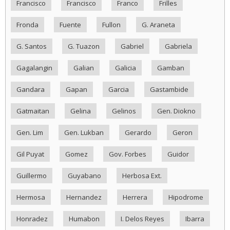
Francisco
Francisco
Franco
Frilles
Fronda
Fuente
Fullon
G. Araneta
G. Santos
G. Tuazon
Gabriel
Gabriela
Gagalangin
Galian
Galicia
Gamban
Gandara
Gapan
Garcia
Gastambide
Gatmaitan
Gelina
Gelinos
Gen. Diokno
Gen. Lim
Gen. Lukban
Gerardo
Geron
Gil Puyat
Gomez
Gov. Forbes
Guidor
Guillermo
Guyabano
Herbosa Ext.
Hermosa
Hernandez
Herrera
Hipodrome
Honradez
Humabon
I. Delos Reyes
Ibarra