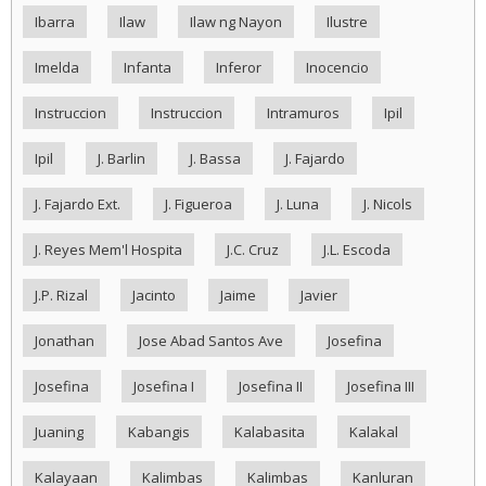
Ibarra
Ilaw
Ilaw ng Nayon
Ilustre
Imelda
Infanta
Inferor
Inocencio
Instruccion
Instruccion
Intramuros
Ipil
Ipil
J. Barlin
J. Bassa
J. Fajardo
J. Fajardo Ext.
J. Figueroa
J. Luna
J. Nicols
J. Reyes Mem'l Hospita
J.C. Cruz
J.L. Escoda
J.P. Rizal
Jacinto
Jaime
Javier
Jonathan
Jose Abad Santos Ave
Josefina
Josefina
Josefina I
Josefina II
Josefina III
Juaning
Kabangis
Kalabasita
Kalakal
Kalayaan
Kalimbas
Kalimbas
Kanluran