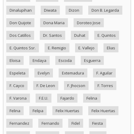
Dinalupihan
Diwata
Dizon
Don B. Legarda
Don Quijote
Dona Maria
Doroteo Jose
Dos Catillos
Dr. Santos
Duhat
E. Quintos
E. Quintos Ssr.
E. Remigio
E. Vallejo
Elias
Eloisa
Endaya
Escoda
Esguerra
Espeleta
Evelyn
Extemadura
F. Aguilar
F. Cayco
F. De Leon
F. Jhocson
F. Torres
F. Varona
F.E.U.
Fajardo
Felina
Felina
Felipa
Felix Huertas
Felix Huertas
Fernandez
Fernando
Fidel
Fiesta