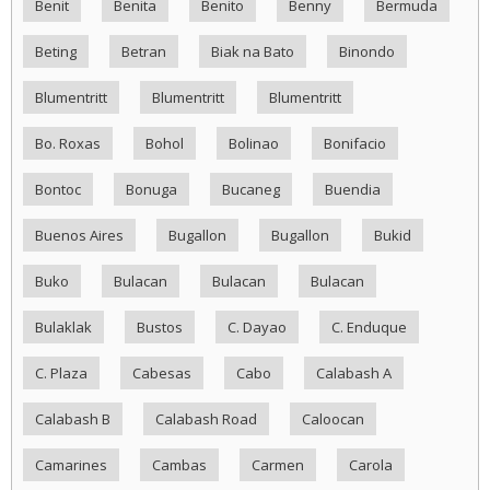
Benit
Benita
Benito
Benny
Bermuda
Beting
Betran
Biak na Bato
Binondo
Blumentritt
Blumentritt
Blumentritt
Bo. Roxas
Bohol
Bolinao
Bonifacio
Bontoc
Bonuga
Bucaneg
Buendia
Buenos Aires
Bugallon
Bugallon
Bukid
Buko
Bulacan
Bulacan
Bulacan
Bulaklak
Bustos
C. Dayao
C. Enduque
C. Plaza
Cabesas
Cabo
Calabash A
Calabash B
Calabash Road
Caloocan
Camarines
Cambas
Carmen
Carola