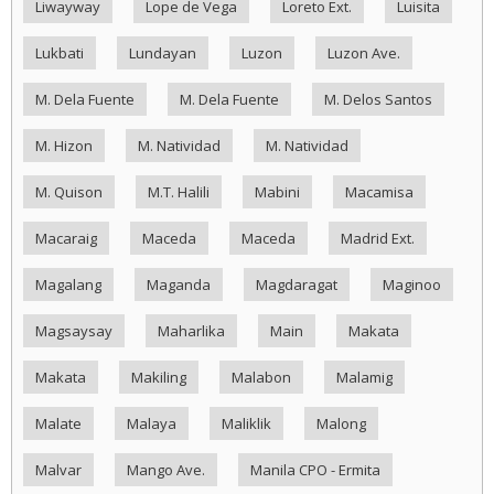
Liwayway
Lope de Vega
Loreto Ext.
Luisita
Lukbati
Lundayan
Luzon
Luzon Ave.
M. Dela Fuente
M. Dela Fuente
M. Delos Santos
M. Hizon
M. Natividad
M. Natividad
M. Quison
M.T. Halili
Mabini
Macamisa
Macaraig
Maceda
Maceda
Madrid Ext.
Magalang
Maganda
Magdaragat
Maginoo
Magsaysay
Maharlika
Main
Makata
Makata
Makiling
Malabon
Malamig
Malate
Malaya
Maliklik
Malong
Malvar
Mango Ave.
Manila CPO - Ermita