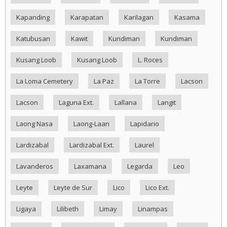
Kapanding
Karapatan
Karilagan
Kasama
Katubusan
Kawit
Kundiman
Kundiman
Kusang Loob
Kusang Loob
L. Roces
La Loma Cemetery
La Paz
La Torre
Lacson
Lacson
Laguna Ext.
Lallana
Langit
Laong Nasa
Laong-Laan
Lapidario
Lardizabal
Lardizabal Ext.
Laurel
Lavanderos
Laxamana
Legarda
Leo
Leyte
Leyte de Sur
Lico
Lico Ext.
Ligaya
Lilibeth
Limay
Linampas