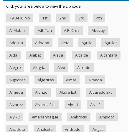
Click your area below to view the zip code:
19 De Juinio
1st
2nd
3rd
4th
A. Mabini
A.B. Tan
A.R. Cruz
Abucay
Adelina
Adriano
Aeta
Aguila
Aguilar
Aida
Alabat
Alaya
Alcalde
Alcantara
Alegre
Alegria
Alex
Alfredo
Algeciras
Algeciras
Almar
Almeda
Almeda
Alonzo
Altura Ext.
Alvarado Ext.
Alvarez
Alvarez Ext.
Aly - 1
Aly - 2
Aly - 3
Amarlanhague
Ambrocio
Ampioco
Anacleto
Analceto
Andrade
Angat