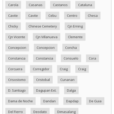
Carola
Casanas
Castanos
Cataluna
Cavite
Cavite
Cebu
Centro
Chesa
Chicky
Chinese Cemetery
Cjn Erning
Cjn Vicente
Cjn Villanueva
Clemente
Concepcion
Concepcion
Concha
Constancia
Constancia
Consuelo
Cora
Corcuera
Corregidor
Craig
Craig
Crisostomo
Cristobal
Cunanan
D. Santiago
Dagupan Ext.
Dalga
Dama de Noche
Dandan
Dapdap
De Guia
Del Fierro
Deodato
Dimasalang