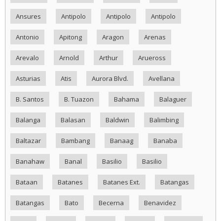
Ansures
Antipolo
Antipolo
Antipolo
Antonio
Apitong
Aragon
Arenas
Arevalo
Arnold
Arthur
Arueross
Asturias
Atis
Aurora Blvd.
Avellana
B. Santos
B. Tuazon
Bahama
Balaguer
Balanga
Balasan
Baldwin
Balimbing
Baltazar
Bambang
Banaag
Banaba
Banahaw
Banal
Basilio
Basilio
Bataan
Batanes
Batanes Ext.
Batangas
Batangas
Bato
Becerna
Benavidez